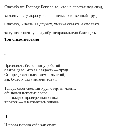
Спасибо же Господу Богу за то, что не спрятал под спуд,
за долгую эту дорогу, за наш ненасильственный труд.
Спасибо, Алёша, за дружбу, уменье сказать и смолчать,
за ту несвященную службу, неправильную благодать...
Три стихотворения
I
Преодолеть бессонницу работой —
благое дело. Что за сладость — труд!..
Он предстает спасением и льготой,
как будто к делу ангелы зовут.
Теперь свой светлый круг очертит лампа,
объявятся искомые слова.
Благодарю, проверенная лямка,
впрягся — и натянулась бичева...
II
И проза повела себя как стих: