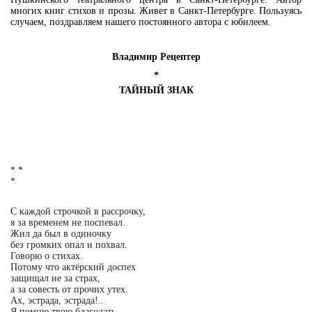
многих книг стихов и прозы. Живет в Санкт-Петербурге. Пользуясь
случаем, поздравляем нашего постоянного автора с юбилеем.
Владимир Рецептер
*
ТАЙНЫЙ ЗНАК
* *
*
С каждой строчкой в рассрочку,
я за временем не поспевал.
Жил да был в одиночку
без громких опал и похвал.
Говорю о стихах.
Потому что актёрский доспех
защищал не за страх,
а за совесть от прочих утех.
Ах, эстрада, эстрада!..
Я помню твою благодать.