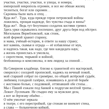
участки, участки, участки, и улицы, и номера;
имперский некрополь огромен, и все же обязан жилец
тесниться, богат или скромен…
Скромны были мать и отец…
Куда же?.. Туда, куда прежде герои петровской войны
ложились, прощая надежде, без чувства стыда и вины?
Куда же?.. Ведь тут безутешно солдатик костями гремел.
Здесь урки скрывались поспешно, друг друга беря под обстрел.
Могильник Вержбловской, как стоик,
всей формой хранит старину,
и мама, учёный-историк, в ответе за нашу страну;
вот камень, скамья и ограда — её избавленье от мук,
и надпись такая, как надо, где чин кандидата наук;
а жизнь пронеслась и умолкла,
с сиротством, тюрьмой и войной;
безбожница и комсомолка, и век-людоед за спиной…
На Северном кладбище, близко к гранитной его мастерской,
смирился с соседней пропиской, надеясь на вечный покой,
мой старший собрат по гримёрке, по общей актёрской судьбе,
любимец голодной галёрки, измаявшись в долгой борьбе
с жестокою болью, с подлянкой, оттяпавшей обе стопы...
Мы с Пашей езжали под банкой к подругам весёлой тропы...
Лежит Луспекаев. Не стыдно ему за мужские дела,
а вот
за державу обидно…
О нём умолчат зеркала
в театре, с его перестройкой, где стонам не внемлет стена,
а слава — больничною койкой,