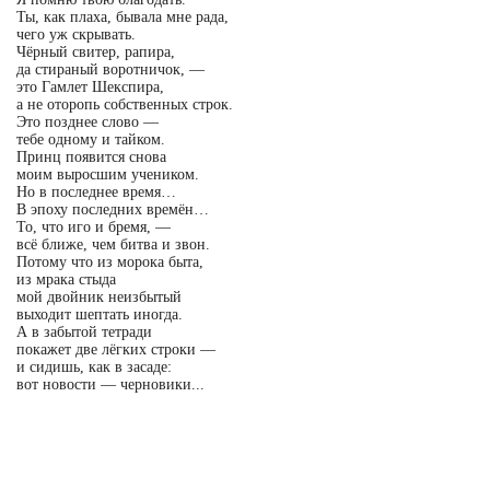
Ты, как плаха, бывала мне рада,
чего уж скрывать.
Чёрный свитер, рапира,
да стираный воротничок, —
это Гамлет Шекспира,
а не оторопь собственных строк.
Это позднее слово —
тебе одному и тайком.
Принц появится снова
моим выросшим учеником.
Но в последнее время…
В эпоху последних времён…
То, что иго и бремя, —
всё ближе, чем битва и звон.
Потому что из морока быта,
из мрака стыда
мой двойник неизбытый
выходит шептать иногда.
А в забытой тетради
покажет две лёгких строки —
и сидишь, как в засаде:
вот новости — черновики...