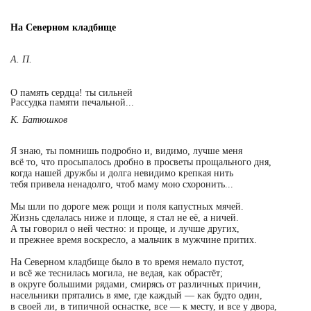
На Северном кладбище
А. П.
О память сердца! ты сильней
Рассудка памяти печальной...
К. Батюшков
Я знаю, ты помнишь подробно и, видимо, лучше меня
всё то, что просыпалось дробно в просветы прощального дня,
когда нашей дружбы и долга невидимо крепкая нить
тебя привела ненадолго, чтоб маму мою схоронить...
Мы шли по дороге меж рощи и поля капустных мячей.
Жизнь сделалась ниже и площе, я стал не её, а ничей.
А ты говорил о ней честно: и проще, и лучше других,
и прежнее время воскресло, а мальчик в мужчине притих.
На Северном кладбище было в то время немало пустот,
и всё же теснилась могила, не ведая, как обрастёт;
в округе большими рядами, смирясь от различных причин,
насельники прятались в яме, где каждый — как будто один,
в своей ли, в типичной оснастке, все — к месту, и все у двора,