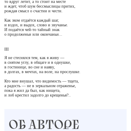
то вдруг летит, а то стоит на месте
и ждет, чтоб шум бессмыслицы притих,
рождая смысл о счастии и чести.
Как эхом отдаётся каждый шаг,
и вздох, и выдох, слово и звучанье.
И подаётся чей-то тайный знак
о продолженьи или окончаньи...
III
Я не стеснялся тем, как я живу —
в снят
о
м углу, в общаге и в однушке,
в гостинице, во сне и наяву,
в долгах, в мечтах, на воле, на прослушке.
Кто мне внушал, что видимость — тщета,
а радость — не в зеркальном отраженье,
пока я жил да был, как нищета,
и лоб крестил задолго до крещенья?..
ОБ АВТОРЕ