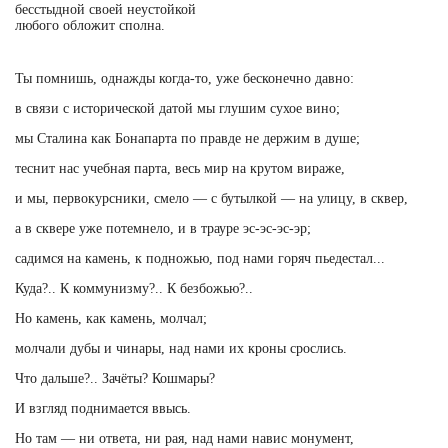
бесстыдной своей неустойкой
любого обложит сполна.
Ты помнишь, однажды когда-то, уже бесконечно давно:
в связи с исторической датой мы глушим сухое вино;
мы Сталина как Бонапарта по правде не держим в душе;
теснит нас учебная парта, весь мир на крутом вираже,
и мы, первокурсники, смело — с бутылкой — на улицу, в сквер,
а в сквере уже потемнело, и в трауре эс-эс-эс-эр;
садимся на камень, к подножью, под нами горяч пьедестал...
Куда?.. К коммунизму?.. К безбожью?..
Но камень, как камень, молчал;
молчали дубы и чинары, над нами их кроны срослись.
Что дальше?.. Зачёты? Кошмары?
И взгляд поднимается ввысь.
Но там — ни ответа, ни рая, над нами навис монумент,