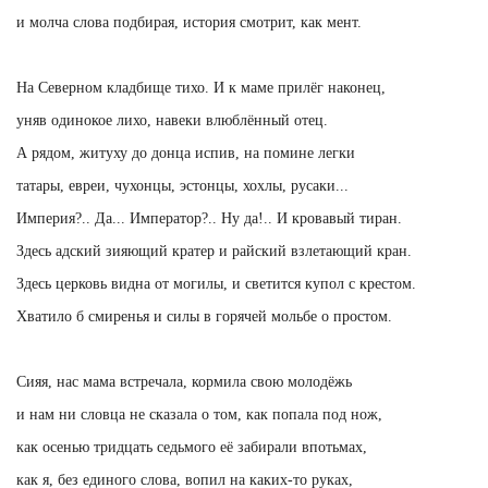
и молча слова подбирая, история смотрит, как мент.
На Северном кладбище тихо. И к маме прилёг наконец,
уняв одинокое лихо, навеки влюблённый отец.
А рядом, житуху до донца испив, на помине легки
татары, евреи, чухонцы, эстонцы, хохлы, русаки...
Империя?.. Да... Император?.. Ну да!.. И кровавый тиран.
Здесь адский зияющий кратер и райский взлетающий кран.
Здесь церковь видна от могилы, и светится купол с крестом.
Хватило б смиренья и силы в горячей мольбе о простом.
Сияя, нас мама встречала, кормила свою молодёжь
и нам ни словца не сказала о том, как попала под нож,
как осенью тридцать седьмого её забирали впотьмах,
как я, без единого слова, вопил на каких-то руках,