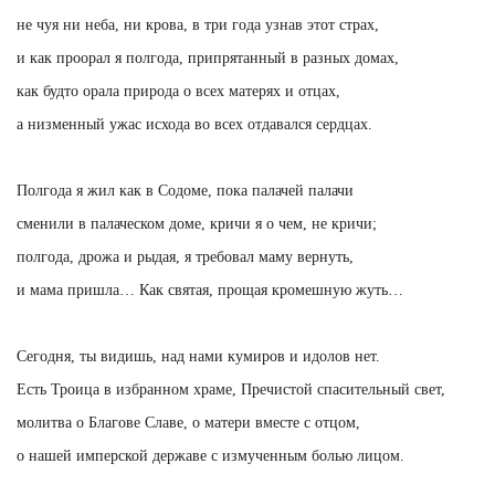
не чуя ни неба, ни крова, в три года узнав этот страх,
и как проорал я полгода, припрятанный в разных домах,
как будто орала природа о всех матерях и отцах,
а низменный ужас исхода во всех отдавался сердцах.
Полгода я жил как в Содоме, пока палачей палачи
сменили в палаческом доме, кричи я о чем, не кричи;
полгода, дрожа и рыдая, я требовал маму вернуть,
и мама пришла… Как святая, прощая кромешную жуть…
Сегодня, ты видишь, над нами кумиров и идолов нет.
Есть Троица в избранном храме, Пречистой спасительный свет,
молитва о Благове Славе, о матери вместе с отцом,
о нашей имперской державе с измученным болью лицом.