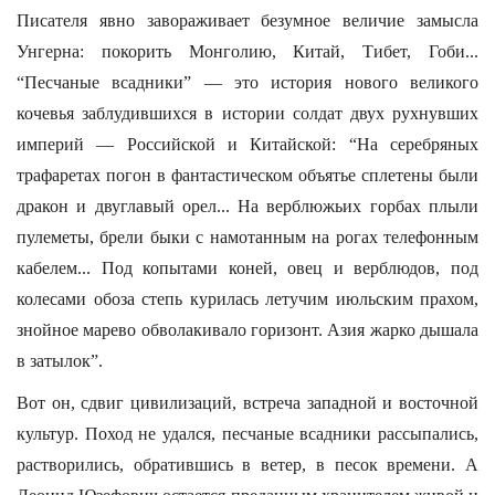
Писателя явно завораживает безумное величие замысла
Унгерна: покорить Монголию, Китай, Тибет, Гоби...
“Песчаные всадники” — это история нового великого
кочевья заблудившихся в истории солдат двух рухнувших
империй — Российской и Китайской: “На серебряных
трафаретах погон в фантастическом объятье сплетены были
дракон и двуглавый орел... На верблюжьих горбах плыли
пулеметы, брели быки с намотанным на рогах телефонным
кабелем... Под копытами коней, овец и верблюдов, под
колесами обоза степь курилась летучим июльским прахом,
знойное марево обволакивало горизонт. Азия жарко дышала
в затылок”.
Вот он, сдвиг цивилизаций, встреча западной и восточной
культур. Поход не удался, песчаные всадники рассыпались,
растворились, обратившись в ветер, в песок времени. А