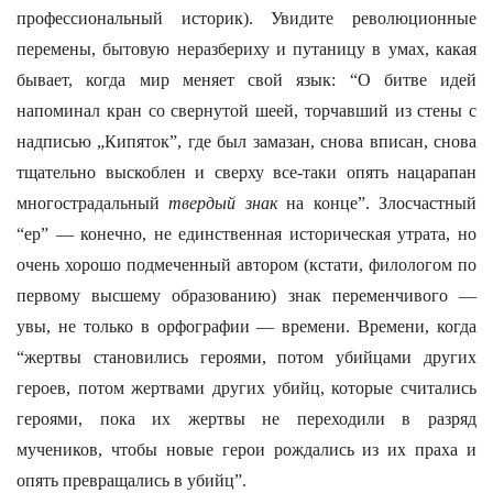
профессиональный историк). Увидите революционные
перемены, бытовую неразбериху и путаницу в умах, какая
бывает, когда мир меняет свой язык: “О битве идей
напоминал кран со свернутой шеей, торчавший из стены с
надписью „Кипяток”, где был замазан, снова вписан, снова
тщательно выскоблен и сверху все-таки опять нацарапан
многострадальный
твердый знак
на конце”. Злосчастный
“ер” — конечно, не единственная историческая утрата, но
очень хорошо подмеченный автором (кстати, филологом по
первому высшему образованию) знак переменчивого —
увы, не только в орфографии — времени. Времени, когда
“жертвы становились героями, потом убийцами других
героев, потом жертвами других убийц, которые считались
героями, пока их жертвы не переходили в разряд
мучеников, чтобы новые герои рождались из их праха и
опять превращались в убийц”.