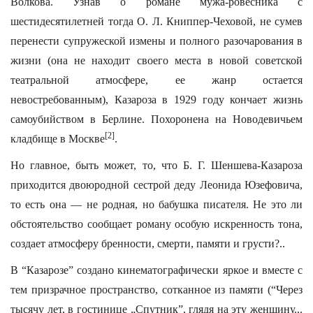
Волкова. Узнав о романе мужа-ровесника с
шестидесятилетней тогда О. Л. Книппер-Чеховой, не сумев
перенести супружеской измены и полного разочарования в
жизни (она не находит своего места в новой советской
театральной атмосфере, ее жанр остается
невостребованным), Казароза в 1929 году кончает жизнь
самоубийством в Берлине. Похоронена на Новодевичьем
[2]
кладбище в Москве
.
Но главное, быть может, то, что Б. Г. Шеншева-Казароза
приходится двоюродной сестрой деду Леонида Юзефовича,
то есть она — не родная, но бабушка писателя. Не это ли
обстоятельство сообщает роману особую искренность тона,
создает атмосферу бренности, смерти, памяти и грусти?..
В “Казарозе” создано кинематографически яркое и вместе с
тем призрачное пространство, сотканное из памяти (“Через
тысячу лет, в гостинице „Спутник”, глядя на эту женщину...