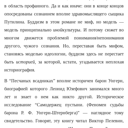
в область профанного. Да и как иначе: они в конце концов
опосредованы сознанием вполне здравомыслящего сыщика
Путилина. Буддизм в этом романе не миф, но модель —
модель принципиально
иной
культуры. И потому сюжет во
многом движется проблемой понимания/непонимания
другого, чужого сознания. Но, переставая быть мифом,
становясь моделью идеологии, буддизм здесь не перестает
быть
историей,
за которой, кстати, угадывается неплохая
историография.
В “Песчаных всадниках” вполне историчен барон Унгерн,
биографией которого Леонид Юзефович занимался много
лет и знает о нем как никто другой. Историческое
исследование “Самодержец пустыни. (Феномен судьбы
барона Р. Ф. Унгерн-Штернберга)” — наглядное тому
свидетельство. Говорят, эту книгу читал Виктор Пелевин,