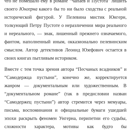
что не помешало ему в романе “Чапаев и Пустота” лишить
своего
Юнгерна
какого бы то ни было сходства с реальной
исторической фигурой. У Пелевина мистик Юнгерн,
толкующий Петру Пустоте о неразличении мира реального
и нереального, — знак, лишенный прежнего означаемого,
фантом, наполненный иным, окказионально пелевинским
смыслом. Автор детективов Леонид Юзефович остается в
своих книгах пытливым историком.
Вместе с тем точка зрения автора “Песчаных всадников” и
“Самодержца пустыни”, конечно же, корректируется
жанром — документальным или художественным. В
“документальном романе” (так в предисловии назван
“Самодержец пустыни”) автор стремится через мемуары,
письма, воспоминания и официальные бумаги ушедшей
эпохи раскрыть феномен Унгерна, перипетии его судьбы,
сложности характера, мотивы как будто бы