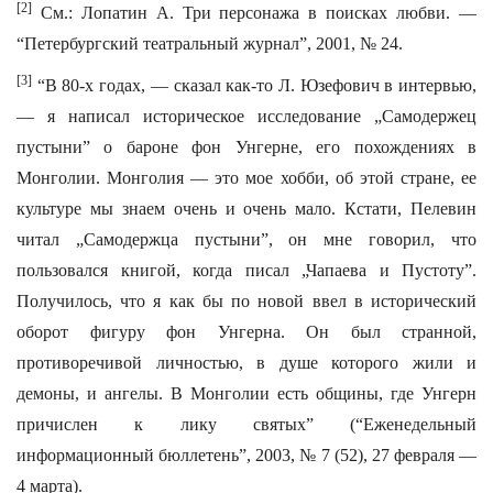
[2]
См.: Лопатин А. Три персонажа в поисках любви. —
“Петербургский театральный журнал”, 2001, № 24.
[3]
“В 80-х годах, — сказал как-то Л. Юзефович в интервью,
— я написал историческое исследование „Самодержец
пустыни” о бароне фон Унгерне, его похождениях в
Монголии. Монголия — это мое хобби, об этой стране, ее
культуре мы знаем очень и очень мало. Кстати, Пелевин
читал „Самодержца пустыни”, он мне говорил, что
пользовался книгой, когда писал „Чапаева и Пустоту”.
Получилось, что я как бы по новой ввел в исторический
оборот фигуру фон Унгерна. Он был странной,
противоречивой личностью, в душе которого жили и
демоны, и ангелы. В Монголии есть общины, где Унгерн
причислен к лику святых” (“Еженедельный
информационный бюллетень”, 2003, № 7 (52), 27 февраля —
4 марта).