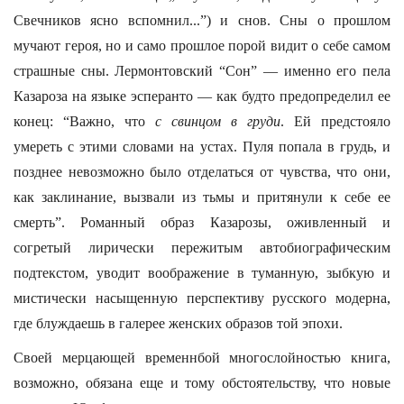
Свечников ясно вспомнил...”) и снов. Сны о прошлом
мучают героя, но и само прошлое порой видит о себе самом
страшные сны. Лермонтовский “Сон” — именно его пела
Казароза на языке эсперанто — как будто предопределил ее
конец: “Важно, что
с свинцом в груди
. Ей предстояло
умереть с этими словами на устах. Пуля попала в грудь, и
позднее невозможно было отделаться от чувства, что они,
как заклинание, вызвали из тьмы и притянули к себе ее
смерть”. Романный образ Казарозы, оживленный и
согретый лирически пережитым автобиографическим
подтекстом, уводит воображение в туманную, зыбкую и
мистически насыщенную перспективу русского модерна,
где блуждаешь в галерее женских образов той эпохи.
Своей мерцающей временнбой многослойностью книга,
возможно, обязана еще и тому обстоятельству, что новые