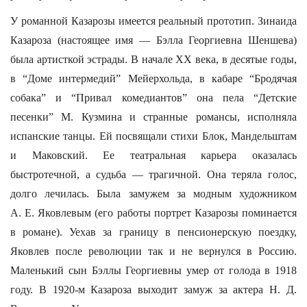
У романной Казарозы имеется реальный прототип. Зинаида
Казароза (настоящее имя — Бэлла Георгиевна Шеншева)
была артисткой эстрады. В начале ХХ века, в десятые годы,
в “Доме интермедий” Мейерхольда, в кабаре “Бродячая
собака” и “Привал комедиантов” она пела “Детские
песенки” М. Кузмина и странные романсы, исполняла
испанские танцы. Ей посвящали стихи Блок, Мандельштам
и Маковский. Ее театральная карьера оказалась
быстротечной, а судьба — трагичной. Она теряла голос,
долго лечилась. Была замужем за модным художником
А. Е. Яковлевым (его работы портрет Казарозы поминается
в романе). Уехав за границу в пенсионерскую поездку,
Яковлев после революции так и не вернулся в Россию.
Маленький сын Бэллы Георгиевны умер от голода в 1918
году. В 1920-м Казароза выходит замуж за актера Н. Д.