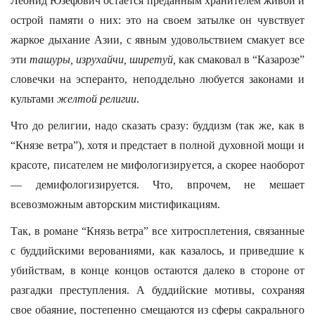
Леонид Юзефович остается преданным хранителем живой и
острой памяти о них: это на своем затылке он чувствует
жаркое дыхание Азии, с явным удовольствием смакует все
эти
ташуры, изрухайчи, ширетуй,
как смаковал в “Казарозе”
словечки на эсперанто, неподдельно любуется законами и
культами
желтой религии
.
Что до религии, надо сказать сразу: буддизм (так же, как в
“Князе ветра”), хотя и предстает в полной духовной мощи и
красоте, писателем не мифологизируется, а скорее наоборот
— демифологизируется. Что, впрочем, не мешает
всевозможным авторским мистификациям.
Так, в романе “Князь ветра” все хитросплетения, связанные
с буддийскими верованиями, как казалось, и приведшие к
убийствам, в конце концов остаются далеко в стороне от
разгадки преступления. А буддийские мотивы, сохраняя
свое обаяние, постепенно смещаются из сферы сакрального