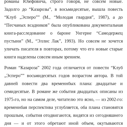
романы Юзефовича, строго говоря, не совсем новые.
Задолго до “Казарозы”, в восьмидесятые, вышла повесть
“Клуб „Эсперо”” (М., “Молодая гвардия”, 1987), а до
“Песчаных всадников” была опубликована документальная
книга-расследование о бароне Унгерне “Самодержец
пустыни” (М., “Эллис Лак”, 1993). Но совсем не хочется
уличать писателя в повторах, потому что его новые старые
книги наделены совсем иным зрением.
Роман “Казароза” 2002 года отличается от повести “Клуб
„Эсперо”” восьмидесятых годов возрастом автора. В той
давней повести два временнбых плана: двадцатые и
семидесятые. В романе же события двадцатых описаны из
1975-го, но на самом деле, читателю это ясно, — из 2002-го:
временнбая перспектива углубляется, оба плана становятся
прошлым, события отодвигаются, видятся из сегодняшнего
дня — и от этого обретают иной объем, окутываются