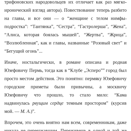
трифоновских народовольцев их отличает как раз мягко-
иронический взгляд автора). Повествование теперь разбито
на главы, и все они — о “женщине с телом нимфы-
подростка”: “Таитянка”, “Сестра”, “Гастролерша”, “Жена”,
“Алиса, которая боялась мышей”, “Жертва”, “Жрица”,
“Возлюбленная”, как и главы, названные “Розовый свет” и
“Бегущий огонь”...
Иначе, ностальгически, в романе описана и родная
Юзефовичу Пермь, тогда как в “Клубе „Эсперо”” город был
просто местом действия. Это понятно: пермяку Юзефовичу
городские приметы были привычны, а москвичу
Юзефовичу что прошло, то стало мило: “Кама
надвинулась
рвущим сердце
темным простором” (курсив
мой. —
М. А.
)”.
Впрочем, это очень внятно нам всем, современникам, даже
никуда не переезжавшим. Переживешь в одной и той же