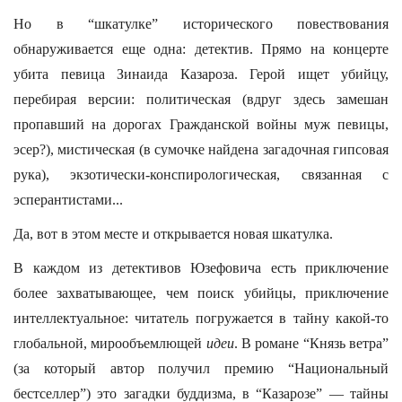
Но в “шкатулке” исторического повествования
обнаруживается еще одна: детектив. Прямо на концерте
убита певица Зинаида Казароза. Герой ищет убийцу,
перебирая версии: политическая (вдруг здесь замешан
пропавший на дорогах Гражданской войны муж певицы,
эсер?), мистическая (в сумочке найдена загадочная гипсовая
рука), экзотически-конспирологическая, связанная с
эсперантистами...
Да, вот в этом месте и открывается новая шкатулка.
В каждом из детективов Юзефовича есть приключение
более захватывающее, чем поиск убийцы, приключение
интеллектуальное: читатель погружается в тайну какой-то
глобальной, мирообъемлющей
идеи
. В романе “Князь ветра”
(за который автор получил премию “Национальный
бестселлер”) это загадки буддизма, в “Казарозе” — тайны