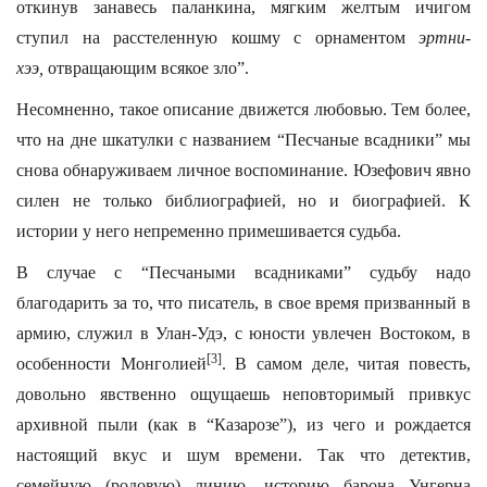
откинув занавесь паланкина, мягким желтым ичигом
ступил на расстеленную кошму с орнаментом
эртни-
хээ,
отвращающим всякое зло”.
Несомненно, такое описание движется любовью. Тем более,
что на дне шкатулки с названием “Песчаные всадники” мы
снова обнаруживаем личное воспоминание. Юзефович явно
силен не только библиографией, но и биографией. К
истории у него непременно примешивается судьба.
В случае с “Песчаными всадниками” судьбу надо
благодарить за то, что писатель, в свое время призванный в
армию, служил в Улан-Удэ, с юности увлечен Востоком, в
[3]
особенности Монголией
. В самом деле, читая повесть,
довольно явственно ощущаешь неповторимый привкус
архивной пыли (как в “Казарозе”), из чего и рождается
настоящий вкус и шум времени. Так что детектив,
семейную (родовую) линию, историю барона Унгерна