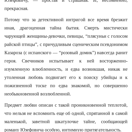
Юзефовичу, — простая и страшная. И, несомненно,
прекрасная.
Потому что за детективной интригой все время брезжит
иная, драгоценная тайна бытия. Смерть мистически
чарующей женщины-девочки, певицы, “плясуньи с голосом
райской птицы”, с причудливым сценическим псевдонимом
Казароза (с испанского — “розовый домик”) навсегда ранит
героя. Свечников испытывает к ней восторженно-
изумленную влюбленность, и едва возникшая, никак не
утоленная любовь подвигает его к поиску убийцы и к
пожизненной тоске по едва знакомой, но совершенно
необыкновенной возлюбленной.
Предмет любви описан с такой проникновенной теплотой,
что нельзя не вспомнить еще об одной, спрятанной в самой
маленькой, заветной шкатулочке тайне, сообщающей
роману Юзефовича особую, интимную притягательность.