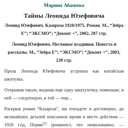
Марина Абашева
Тайны Леонида Юзефовича
Леонид Юзефович. Казароза 1920/1975. Роман. М., “Зебра
Е”; “ЭКСМО”; “Деконт +”, 2002, 287 стр.
Леонид Юзефович. Песчаные всадники. Повесть и
рассказы. М., “Зебра Е”; “ЭКСМО”; “Деконт +”, 2003,
220 стр.
Проза Леонида Юзефовича устроена как китайская
шкатулка.
Открывая такую, видишь еще одну шкатулочку, поменьше, в
ней — следующую, в той — еще...
Раскрыв роман “Казароза”, вы попадете в достоверно, до
мельчайших деталей описанное время и место действия —
[1]
1920 год, Пермь
(романист, что немаловажно, —