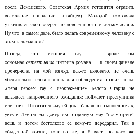
после Даманского, Советская Армия готовится отразить
возможное нападение китайцев). Молодой комвзвода
утрачивает свой оберег по доверчивости и легкомыслию.
Ну что, в самом деле, было делать современному человеку с
этим талисманом?
Правда, эта история гау — вроде бы
основная
детективная
интрига романа — в своем финале
прочерчена, на мой взгляд, как-то вяловато, не очень
убедительно, словно лишь для соблюдения правил игры.
Утеря героем гау с изображением Белого Старца не
вызывает напряженного ожидания: поймают преступника
или нет. Похититель-музейщик, банально смошенничав,
увез в Ленинград доверчиво отданную ему “посмотреть”
вещь и потом бестолково ее кому-то передарил. Так в
обыденной жизни, конечно же, и бывает, но кого же