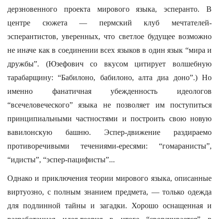
дерзновенного проекта мирового языка, эсперанто. В
центре сюжета — пермский клуб мечтателей-
эсперантистов, уверенных, что светлое будущее возможно
не иначе как в соединении всех языков в один язык “мира и
дружбы”. (Юзефович со вкусом цитирует волшебную
тарабарщину: “Бабилоно, бабилоно, алта диа доно”.) Но
именно фанатичная убежденность идеологов
“всечеловеческого” языка не позволяет им поступиться
принципиальными частностями и построить свою новую
вавилонскую башню. Эспер-движение раздираемо
противоречивыми течениями-ересями: “гомаранисты”,
“идисты”, “эспер-пацифисты”...
Однако и приключения теории мирового языка, описанные
виртуозно, с полным знанием предмета, — только одежда
для подлинной тайны и загадки. Хорошо оснащенная и