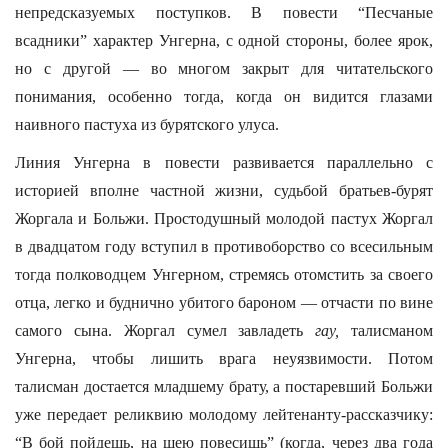
непредсказуемых поступков. В повести “Песчаные
всадники” характер Унгерна, с одной стороны, более ярок,
но с другой — во многом закрыт для читательского
понимания, особенно тогда, когда он видится глазами
наивного пастуха из бурятского улуса.
Линия Унгерна в повести развивается параллельно с
историей вполне частной жизни, судьбой братьев-бурят
Жоргала и Больжи. Простодушный молодой пастух Жоргал
в двадцатом году вступил в противоборство со всесильным
тогда полководцем Унгерном, стремясь отомстить за своего
отца, легко и буднично убитого бароном — отчасти по вине
самого сына. Жоргал сумел завладеть
гау,
талисманом
Унгерна, чтобы лишить врага неуязвимости. Потом
талисман достается младшему брату, а постаревший Больжи
уже передает реликвию молодому лейтенанту-рассказчику:
“В бой пойдешь, на шею повесишь” (когда, через два года