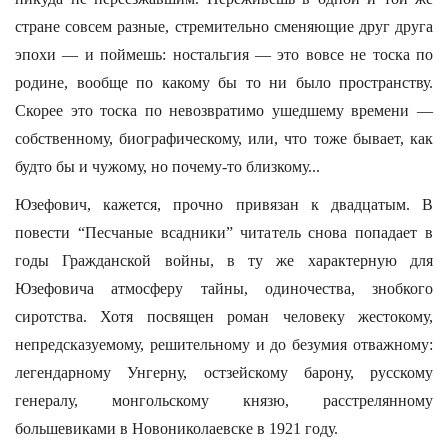
стране совсем разные, стремительно сменяющие друг друга
эпохи — и поймешь: ностальгия — это вовсе не тоска по
родине, вообще по какому бы то ни было пространству.
Скорее это тоска по невозвратимо ушедшему времени —
собственному, биографическому, или, что тоже бывает, как
будто бы и чужому, но почему-то близкому...
Юзефович, кажется, прочно привязан к двадцатым. В
повести “Песчаные всадники” читатель снова попадает в
годы Гражданской войны, в ту же характерную для
Юзефовича атмосферу тайны, одиночества, знобкого
сиротства. Хотя посвящен роман человеку жестокому,
непредсказуемому, решительному и до безумия отважному:
легендарному Унгерну, остзейскому барону, русскому
генералу, монгольскому князю, расстрелянному
большевиками в Новониколаевске в 1921 году.