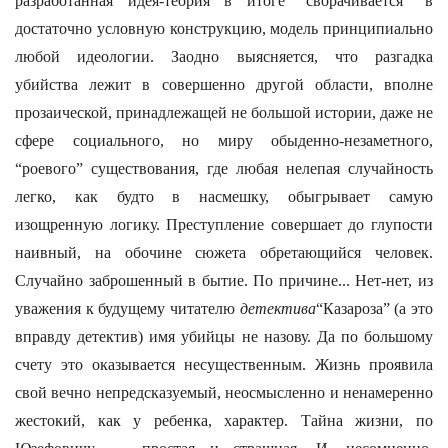
разработанная идея-теория в итоге “сворачивается” в
достаточно условную конструкцию, модель принципиально
любой идеологии. Заодно выясняется, что разгадка
убийства лежит в совершенно другой области, вполне
прозаической, принадлежащей не большой истории, даже не
сфере социального, но миру обыденно-незаметного,
“роевого” существования, где любая нелепая случайность
легко, как будто в насмешку, обыгрывает самую
изощренную логику. Преступление совершает до глупости
наивный, на обочине сюжета обретающийся человек.
Случайно заброшенный в бытие. По причине... Нет-нет, из
уважения к будущему читателю
детектива
“Казароза” (а это
вправду детектив) имя убийцы не назову. Да по большому
счету это оказывается несущественным. Жизнь проявила
свой вечно непредсказуемый, неосмысленно и ненамеренно
жестокий, как у ребенка, характер. Тайна жизни, по