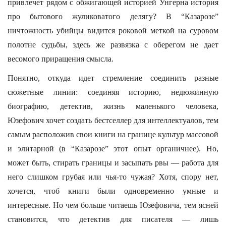
привлечет рядом с обжигающей историей Унгерна история
про бытового жуликоватого делягу? В “Казарозе”
ничтожность убийцы видится роковой меткой на суровом
полотне судьбы, здесь же развязка с оберегом не дает
весомого приращения смысла.
Понятно, откуда идет стремление соединить разные
сюжетные линии: соединяя историю, недюжинную
биографию, детектив, жизнь маленького человека,
Юзефович хочет создать бестселлер для интеллектуалов, тем
самым расположив свои книги на границе культур массовой
и элитарной (в “Казарозе” этот опыт органичнее). Но,
может быть, стирать границы и засыпать рвы — работа для
него слишком грубая или чья-то чужая? Хотя, спору нет,
хочется, чтоб книги были одновременно умные и
интересные. Но чем больше читаешь Юзефовича, тем ясней
становится, что детектив для писателя — лишь