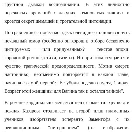
грустной дымкой воспоминаний. В этих личностно
пережитых временнбых лакунах, темноватых зияниях и
кроется секрет щемящей и трогательной интонации.
По сравнению с повестью здесь очевиднее становится чуть
печальный юмор (особенно он хорош в отборе бесконечно
цитируемых — или придуманных? — текстов эпохи:
городской романс, стихи, газеты). Но при этом сгущается и
чувство трагической предопределенности. Мотив смерти
настойчиво, неотменимо повторяется в каждой главе,
начиная с самой первой: “Ее убили неделю спустя, 1 июля.
Возраст этой женщины для Вагина так и остался тайной”.
В романе кардинально меняется центр тяжести: хрупкая и
нежная Казароза отодвигает на второй план пламенных
учеников изобретателя эсперанто Заменгофа с их
революционным “нетерпением” (от изображения