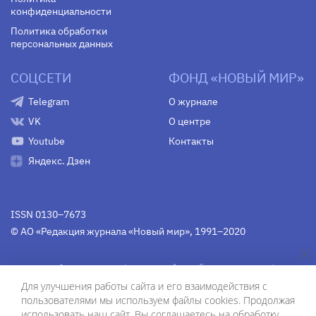
конфиденциальности
Политика обработки
персональных данных
СОЦСЕТИ
ФОНД «НОВЫЙ МИР»
Telegram
О журнале
VK
О центре
Youtube
Контакты
Яндекс. Дзен
ISSN 0130–7673
© АО «Редакция журнала «Новый мир», 1991–2020
Свидетельство Федеральной службы по надзору в сфере
связи, информационных технологий и массовых
Для улучшения работы сайта и его взаимодействия с
коммуникаций
средства массовой информации
пользователями мы используем файлы cookies. Продолжая
(Роскомнадзор)
ПИ № Фс 77-75754 от 13 июня 2019 г.
использовать наш сайт, Вы соглашаетесь на обработку