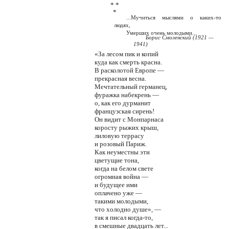
* *
*
...Мучиться мыслями о каких-то
людях,
Умерших очень молодыми...
Борис Смоленский (1921 —
1941)
«За лесом пик и копий
куда как смерть красна.
В расколотой Европе —
прекрасная весна.
Мечтательный германец,
фуражка набекрень —
о, как его дурманит
французская сирень!
Он видит с Монпарнаса
коросту рыжих крыш,
лиловую террасу
и розовый Париж.
Как неуместны эти
цветущие тона,
когда на белом свете
огромная война —
и будущее ими
оплачено уже —
такими молодыми,
что холодно душе», —
так я писал когда-то,
в смешные двадцать лет...