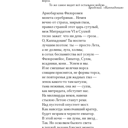
ворса.
То же самое видит всё остальное войско...
Бродский. «Каппадокия»
Ариобарз
а
на Филоромея
монета серебряная... Немея
вечно от страха, закрыв глаза,
правил страной этот царь сутулый,
меж Митридатом VI и Суллой
тесно зажат: что ни день — гроза...
О, Каппадокия! Ты воспета
лучшим поэтом: ты — просто Лета,
а не долины, луга, холмы;
в сотах беспамятства всё уснуло —
Филоромейос, Евпатор, Сулла,
всадники, кони... Уснем и мы.
И не смешные колечки ворса
спящим приснятся, не формы торса,
не повторенья для жадных глаз —
зенок какого-то там катулла;
тьма неживая, она же — сулла,
как митридата, обступит нас.
На миллиарды веков, навеки
стылою Летою станут реки.
Над пустотой опустеет мост.
Как навсегда замолчавший кратер,
будет незрим в черноте евпатор.
В этой ночи — ни луны, ни звезд...
Так. Но осколком былого света
в теплой ладони блеснет монета.