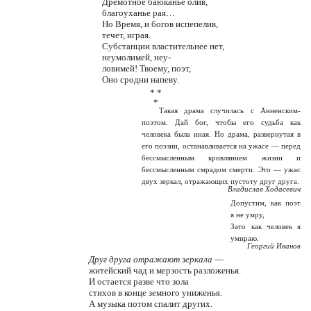
Дремотное баюканье олив,
благоуханье рая…
Но Время, и богов испепелив,
течет, играя.
Субстанции властительнее нет,
неумолимей, неу-
ловимей! Твоему, поэт,
Оно сродни напеву.
* *
*
Такая драма случилась с Анненским-
поэтом. Дай бог, чтобы его судьба как
человека была иная. Но драма, развернутая в
его поэзии, останавливается на ужасе — перед
бессмысленным кривлянием жизни и
бессмысленным смрадом смерти. Это — ужас
двух зеркал, отражающих пустоту друг друга.
Владислав Ходасевич
Допустим, как поэт
я не умру,
Зато как человек я
умираю.
Георгий Иванов
Друг друга отражают зеркала
—
житейский чад и мерзость разложенья.
И остается разве что зола
стихов в конце земного униженья.
А музыка потом спалит других.