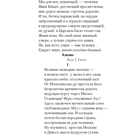
Мы для нее, играющей, — поленья.
Иван Ильич, достигший просветленья,
мне дорог меньше строчек дорогих.
И ты, беглец парижский, на чердак
заброшенный и в зеркало глядящий
в предощущенье смерти предстоящей,
не думай: в Царском было точно так.
Живи пока. Но свой язык змеиный
умерь, а лучше спрячь его навек.
Не, как поэт, умри — как человек…
Грядет закат,
закат холодно-дынный
.
Альпы
Ессе Г. Гессе
1
Великие немецкие могилы —
в немом снегу: у мелоса нет силы
вдыхать небес остуженный азот.
От Монтаньолы до престола Бога
безропотна кремнистая дорога,
ведущая пургу через Мюзот.
Гельвеция! Игра стеклянных бус!
Здесь заключен мучительный союз
глубоководных Муз с сынами века —
заложниками сна. И холодна
почти бескислородная страна,
построенная не для человека.
Но изумлюсь: простак Иоахим
в Давосе жил и воздухом сухим