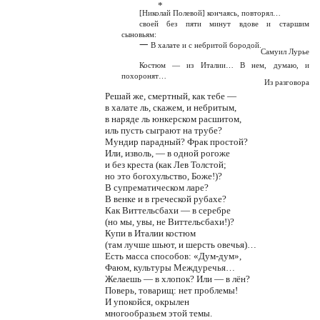
*
[Николай Полевой] кончаясь, повторял…
своей без пяти минут вдове и старшим
сыновьям:
—
В халате и с небритой бородой.
Самуил Лурье
Костюм — из Италии… В нем, думаю, и
похоронят…
Из разговора
Решай же, смертный, как тебе —
в халате ль, скажем, и небритым,
в наряде ль юнкерском расшитом,
иль пусть сыграют на трубе?
Мундир парадный? Фрак простой?
Или, изволь, — в одной рогоже
и без креста (как Лев Толстой;
но это богохульство, Боже!)?
В супрематическом ларе?
В венке и в греческой рубахе?
Как Виттельсбахи — в серебре
(но мы, увы, не Виттельсбахи!)?
Купи в Италии костюм
(там лучше шьют, и шерсть овечья)…
Есть масса способов: «Дум-дум»,
Фаюм, культуры Междуречья…
Желаешь — в хлопок? Или — в лён?
Поверь, товарищ: нет проблемы!
И упокойся, окрылен
многообразьем этой темы.