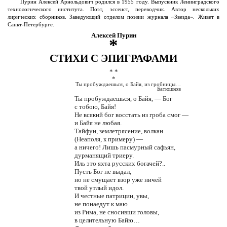
Пурин Алексей Арнольдович родился в 1955 году. Выпускник Ленинградского
технологического института. Поэт, эссеист, переводчик. Автор нескольких
лирических сборников. Заведующий отделом поэзии журнала «Звезда». Живет в
Санкт-Петербурге.
Алексей Пурин
*
СТИХИ С ЭПИГРАФАМИ
* *
*
Ты пробуждаешься, о Байя, из гробницы…
Батюшков
Ты пробуждаешься, о Байя, — Бог
с тобою, Байя!
Не всякий бог восстать из гроба смог —
и Байя не любая.
Тайфун, землетрясение, волкан
(Неаполя, к примеру) —
а ничего! Лишь пасмурный сафьян,
дурманящий триеру.
Иль это яхта русских богачей?..
Пусть Бог не выдал,
но не смущает взор уже ничей
твой утлый идол.
И честные патриции, увы,
не понаедут к маю
из Рима, не сносивши головы,
в целительную Байю…