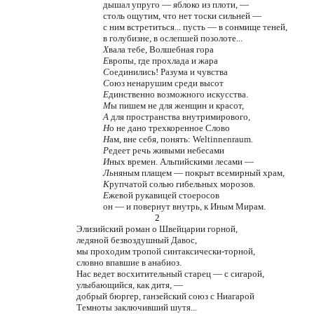
дышал упруго — яблоко из плоти, —
столь ощутим, что нет тоски сильней —
с ним встретиться... пусть — в сонмище теней,
в голубизне, в ослепшей позолоте...
Х
вала тебе, Волшебная гора
Е
вропы, где прохлада и жара
С
оединились! Разума и чувства
С
оюз ненарушим среди высот
Е
динственно возможного искусства.
М
ы пишем не для женщин и красот,
А
для пространства внутримирового,
Н
о не дано трехкоренное Слово
Н
ам, вне себя, понять: Weltinnenraum.
Р
едеет речь живыми небесами
И
ных времен. Альпийскими лесами —
Ль
няным плащем — покрыт всемирный храм,
К
рупчатой солью гибельных морозов.
Е
жевой рукавицей стоеросов
он — и повернут внутрь, к Иным Мирам.
2
Элизийский роман о Швейцарии горной,
ледяной безвоздушный Давос,
мы проходим тропой синтаксически-торной,
словно впавшие в анабиоз.
Нас ведет восхитительный старец — с сигарой,
улыбающийся, как дитя, —
добрый бюргер, ганзейский союз с Ниагарой
Темноты заключивший шутя...