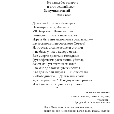
Но канул без возврата
и этот вешний цвет.
За нумизматикой
Ирине Евсе
1
Деметрия Сотера и Деметрия
Никатора эпоха, Антиоха
VII Эвергета... Планиметрия
резни, чертополох переполоха...
Играть бы этим мальчикам в солдатики —
двум сыновьям несчастного Сотера!
Но государства не терпели статики
и не была у них в фаворе мера...
Все умерли довольно молодыми
(тут эвфемизм: растерзаны, убиты).
Зачем мой ум отягощаем ими?
Что мне до этой канувшей элиты?
Кто дал им эти титулы — «Спаситель»
и «Победитель»?.. Драмы или срама
здесь торжество?.. В недоуменье зритель...
И всё же верит в ценности упрямо...
2
...знавшие вас нагими
сами стали катуллом, статуями,
трояном...
Бродский. «Римские элегии»
Царь Митридат, лежа на плоском камне,
видит во сне неизбежное: голое тело, грудь, колечки