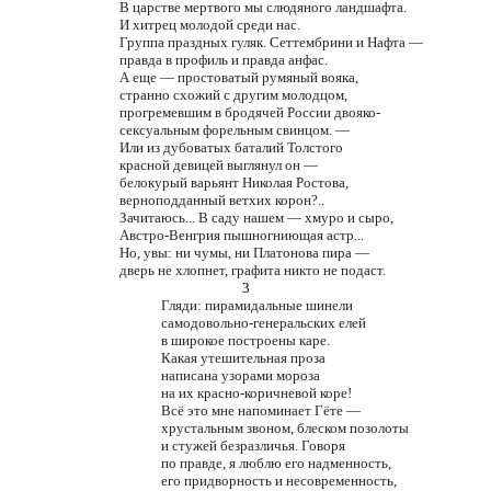
В царстве мертвого мы слюдяного ландшафта.
И хитрец молодой среди нас.
Группа праздных гуляк. Сеттембрини и Нафта —
правда в профиль и правда анфас.
А еще — простоватый румяный вояка,
странно схожий с другим молодцом,
прогремевшим в бродячей России двояко-
сексуальным форельным свинцом. —
Или из дубоватых баталий Толстого
красной девицей выглянул он —
белокурый варьянт Николая Ростова,
верноподданный ветхих корон?..
Зачитаюсь... В саду нашем — хмуро и сыро,
Австро-Венгрия пышногниющая астр...
Но, увы: ни чумы, ни Платонова пира —
дверь не хлопнет, графита никто не подаст.
3
Гляди: пирамидальные шинели
самодовольно-генеральских елей
в широкое построены каре.
Какая утешительная проза
написана узорами мороза
на их красно-коричневой коре!
Всё это мне напоминает Гёте —
хрустальным звоном, блеском позолоты
и стужей безразличья. Говоря
по правде, я люблю его надменность,
его придворность и несовременность,