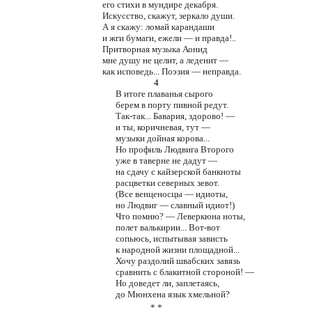
его стихи в мундире декабря.
Искусство, скажут, зеркало души.
А я скажу: ломай карандаши
и жги бумаги, ежели — и правда!..
Притворная муз
ы
ка Аонид
мне душу не целит, а леденит —
как исповедь... Поэзия — неправда.
4
В итоге плаванья сырого
берем в порту пивной редут.
Так-так... Бавария, здорово! —
и ты, коричневая, тут —
муз
ы
ки дойная корова...
Но профиль Людвига Второго
уже в таверне не дадут —
на сдачу с кайзерской банкноты
расцветки северных зевот.
(Все венценосцы — идиоты,
но Людвиг — славный идиот!)
Что помню? — Леверкюна ноты,
полет валькирии... Вот-вот
сопьюсь, испытывая зависть
к народной жизни площадной...
Хочу раздолий швабских завязь
сравнить с блакитной стороной! —
Но доведет ли, заплетаясь,
до Мюнхена язык хмельной?
* *