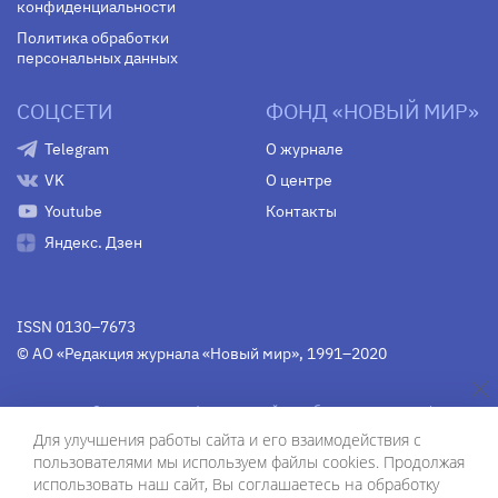
конфиденциальности
Политика обработки
персональных данных
СОЦСЕТИ
ФОНД «НОВЫЙ МИР»
Telegram
О журнале
VK
О центре
Youtube
Контакты
Яндекс. Дзен
ISSN 0130–7673
© АО «Редакция журнала «Новый мир», 1991–2020
Свидетельство Федеральной службы по надзору в сфере
связи, информационных технологий и массовых
Для улучшения работы сайта и его взаимодействия с
коммуникаций
средства массовой информации
пользователями мы используем файлы cookies. Продолжая
(Роскомнадзор)
ПИ № Фс 77-75754 от 13 июня 2019 г.
использовать наш сайт, Вы соглашаетесь на обработку