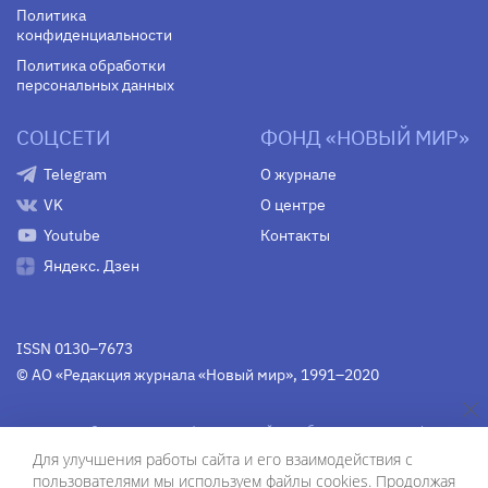
Политика
конфиденциальности
Политика обработки
персональных данных
СОЦСЕТИ
ФОНД «НОВЫЙ МИР»
Telegram
О журнале
VK
О центре
Youtube
Контакты
Яндекс. Дзен
ISSN 0130–7673
© АО «Редакция журнала «Новый мир», 1991–2020
Свидетельство Федеральной службы по надзору в сфере
связи, информационных технологий и массовых
Для улучшения работы сайта и его взаимодействия с
коммуникаций
средства массовой информации
пользователями мы используем файлы cookies. Продолжая