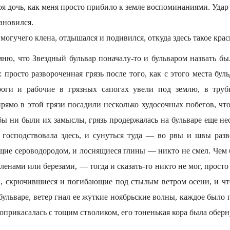
оя дочь, как меня просто прибило к земле воспоминаниями. Удар 
тановился.
могучего клена, отдышался и подивился, откуда здесь такое крас
ню, что Звездный бульвар поначалу-то и бульваром назвать бы
: просто развороченная грязь после того, как с этого места бу
роги и рабочие в грязных сапогах увели под землю, в труб
рямо в этой грязи посадили несколько худосочных побегов, что
бы ни были их замыслы, грязь продержалась на бульваре еще нес
о господствовала здесь, и сунуться туда — во рвы и швы раз
ющие сероводородом, и лоснящиеся глины — никто не смел. Чем
ленами или березами, — тогда и сказать-то никто не мог, просто
, скрючившиеся и погибающие под стылым ветром осени, и чт
а бульваре, ветер гнал ее жуткие ноябрьские волны, каждое было 
 соприкасалась с тощим стволиком, его тоненькая кора была обер