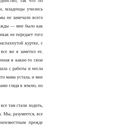
единство, так что по
и, младенцы учились
мы не замечали всего
нажды — мне было как
икак не передает того
распахнутой куртке, с
все же я заметил ее.
нная в какие-то свои
шла с работы и несла
то мама устала, и мне
зами глядя в землю, но
все там стали ходить,
. Мы, разумеется, все
 неизвестным прежде