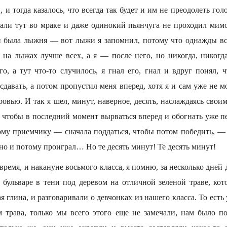
и, и тогда казалось, что всегда так будет и им не преодолеть го
ябали тут во мраке и даже одинокий пьянчуга не проходил мимо
 и была лыжня — вот лыжи я запомнил, потому что однажды вс
 на лыжах лучше всех, а я — после него, но никогда, никогд
го, а тут что-то случилось, я гнал его, гнал и вдруг понял, 
 сдавать, а потом пропустил меня вперед, хотя я и сам уже не м
ровью. И так я шел, минут, наверное, десять, наслаждаясь свои
, чтобы в последний момент вырваться вперед и обогнать уже 
тому приемчику — сначала поддаться, чтобы потом победить, — 
о и потому проиграл… Но те десять минут! Те десять минут!
ремя, и накануне восьмого класса, я помню, за несколько дне
бульваре в тени под деревом на отличной зеленой траве, кото
 глина, и разговаривали о девчонках из нашего класса. То есть 
м трава, только мы всего этого еще не замечали, нам было по