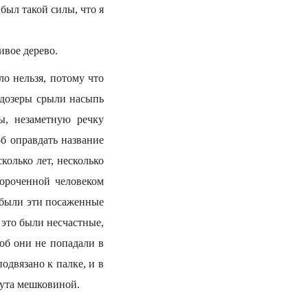
был такой силы, что я
ивое дерево.
ло нельзя, потому что
льдозеры срыли насыпь
ы, незаметную речку
б оправдать название
колько лет, несколько
вороченной человеком
 были эти посаженные
 это были несчастные,
об они не попадали в
подвязано к палке, и в
нута мешковиной.