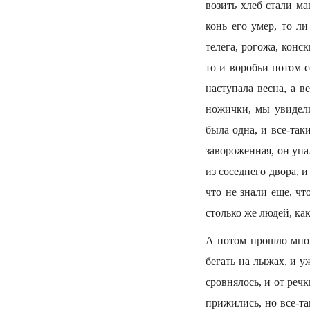
возить хлеб стали ма
конь его умер, то ли
телега, рогожа, конс
то и воробьи потом с
наступала весна, а 
ножички, мы увидели
была одна, и все-так
завороженная, он упа
из соседнего двора, 
что не знали еще, чт
столько же людей, ка
А потом прошло мног
бегать на лыжах, и 
сровнялось, и от реч
прижились, но все-та