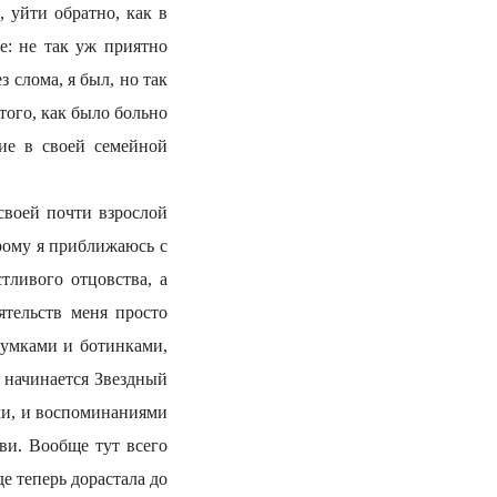
 уйти обратно, как в
е: не так уж приятно
 слома, я был, но так
того, как было больно
ие в своей семейной
 своей почти взрослой
орому я приближаюсь с
тливого отцовства, а
тельств меня просто
сумками и ботинками,
и начинается Звездный
ями, и воспоминаниями
ви. Вообще тут всего
де теперь дорастала до