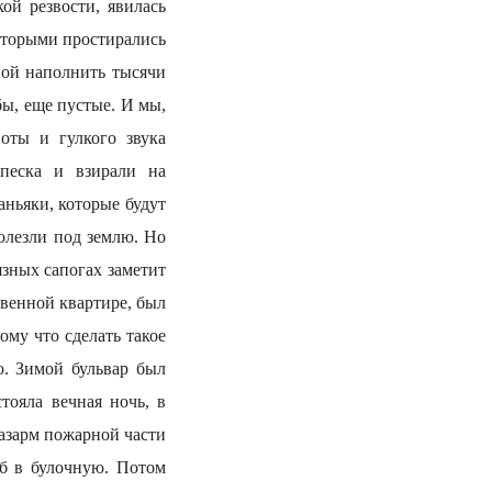
ой резвости, явилась
которыми простирались
ной наполнить тысячи
бы, еще пустые. И мы,
ноты и гулкого звука
песка и взирали на
ньяки, которые будут
полезли под землю. Но
язных сапогах заметит
твенной квартире, был
ому что сделать такое
. Зимой бульвар был
тояла вечная ночь, в
казарм пожарной части
еб в булочную. Потом