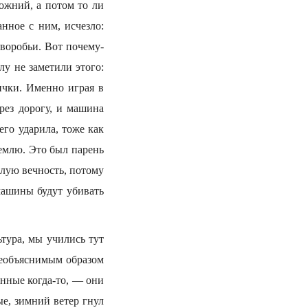
рожний, а потом то ли
анное с ним, исчезло:
 воробьи. Вот почему-
лу не заметили этого:
ички. Именно играя в
рез дорогу, и машина
его ударила, тоже как
землю. Это был парень
елую вечность, потому
 машины будут убивать
тура, мы учились тут
необъяснимым образом
енные когда-то, — они
ые, зимний ветер гнул