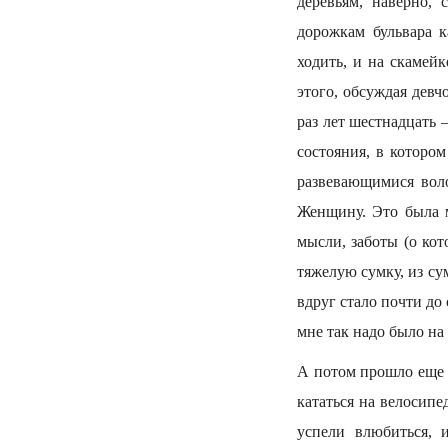
деревьям, наверно, 
дорожкам бульвара 
ходить, и на скамей
этого, обсуждая дев
раз лет шестнадцать 
состояния, в котором
развевающимися воло
Женщину. Это была м
мысли, заботы (о ко
тяжелую сумку, из су
вдруг стало почти до 
мне так надо было на
А потом прошло еще в
кататься на велосипе
успели влюбиться, 