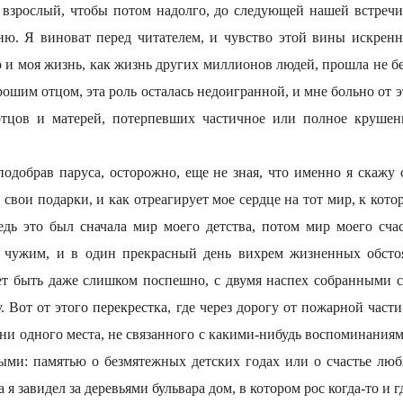
е взрослый, чтобы потом надолго, до следующей нашей встречи,
ю. Я виноват перед читателем, и чувство этой вины искренн
то и моя жизнь, как жизнь других миллионов людей, прошла не без
орошим отцом, эта роль осталась недоигранной, и мне больно от э
тцов и матерей, потерпевших частичное или полное крушен
подобрав паруса, осторожно, еще не зная, что именно я скажу
у свои подарки, и как отреагирует мое сердце на тот мир, к кот
ь это был сначала мир моего детства, потом мир моего счас
л чужим, и в один прекрасный день вихрем жизненных обстоя
ет быть даже слишком поспешно, с двумя наспех собранными 
. Вот от этого перекрестка, где через дорогу от пожарной част
т ни одного места, не связанного с какими-нибудь воспоминани
ыми: памятью о безмятежных детских годах или о счастье люб
а я завидел за деревьями бульвара дом, в котором рос когда-то и г