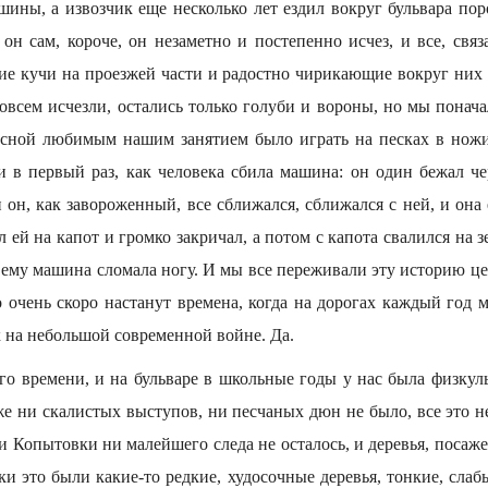
шины, а извозчик еще несколько лет ездил вокруг бульвара по
 он сам, короче, он незаметно и постепенно исчез, и все, связ
кие кучи на проезжей части и радостно чирикающие вокруг них
овсем исчезли, остались только голуби и вороны, но мы понача
весной любимым нашим занятием было играть на песках в нож
 в первый раз, как человека сбила машина: он один бежал че
и он, как завороженный, все сближался, сближался с ней, и она 
л ей на капот и громко закричал, а потом с капота свалился на 
и ему машина сломала ногу. И мы все переживали эту историю ц
о очень скоро настанут времена, когда на дорогах каждый год
к на небольшой современной войне. Да.
о времени, и на бульваре в школьные годы у нас была физкуль
уже ни скалистых выступов, ни песчаных дюн не было, все это 
ки Копытовки ни малейшего следа не осталось, и деревья, посаж
ки это были какие-то редкие, худосочные деревья, тонкие, слаб