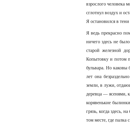
взрослого человека м
сглотнул воздух и ос
Я остановился в тени 
Я ведь прекрасно пом
ничего здесь не было
старой железной до
Копытовку и потом п
бульвара. Но каковы 
лет она безраздельн
земли, в лужи, отда
деревца — ясенями, к
корявенькие былинки
грязь, когда здесь, н
том месте, где палка