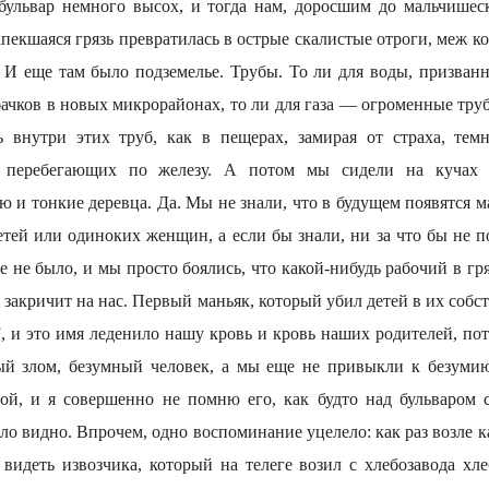
 бульвар немного высох, и тогда нам, доросшим до мальчишеск
запекшаяся грязь превратилась в острые скалистые отроги, меж 
 И еще там было подземелье. Трубы. То ли для воды, призван
ачков в новых микрорайонах, то ли для газа — огроменные тру
 внутри этих труб, как в пещерах, замирая от страха, тем
, перебегающих по железу. А потом мы сидели на кучах 
и тонкие деревца. Да. Мы не знали, что в будущем появятся ма
етей или одиноких женщин, а если бы знали, ни за что бы не 
е не было, и мы просто боялись, что какой-нибудь рабочий в гр
 закричит на нас. Первый маньяк, который убил детей в их собс
 и это имя леденило нашу кровь и кровь наших родителей, пот
ый злом, безумный человек, а мы еще не привыкли к безумию
мой, и я совершенно не помню его, как будто над бульваром с
ло видно. Впрочем, одно воспоминание уцелело: как раз возле 
видеть извозчика, который на телеге возил с хлебозавода хл