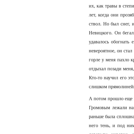
их, как травы в степ
лет, когда они проз
ствол. Но был снег,
Невицкого. Он бегал
удавалось обогнать е
невероятное, он стал
горле у меня пахло к
отдыхал позади меня
Кто-то научил его э
слишком прямолинейн
А потом прошло еще в
Громовым лежали на 
раньше была сплошная
него тень, и под ни