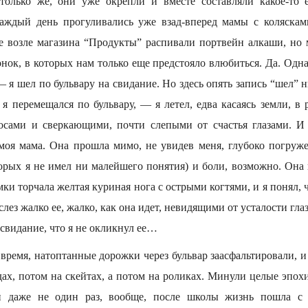
столько же, они уже окрепли и вместе составляли какое-то 
каждый день прогуливались уже взад-вперед мамы с коляскам
ке возле магазина “Продукты” распивали портвейн алкаши, но 
чонок, в которых нам только еще предстояло влюбиться. Да. Од
— я шел по бульвару на свидание. Но здесь опять запись “шел” н
 я перемещался по бульвару, — я летел, едва касаясь земли, в 
сами и сверкающими, почти слепыми от счастья глазами. И 
оя мама. Она прошла мимо, не увидев меня, глубоко погруже
торых я не имел ни малейшего понятия) и боли, возможно. Она 
мки торчала желтая куриная нога с острыми когтями, и я понял, ч
слез жалко ее, жалко, как она идет, невидящими от усталости гла
 свидание, что я не окликнул ее…
ремя, натоптанные дорожки через бульвар заасфальтировали, и 
дах, потом на скейтах, а потом на роликах. Минули целые эпохи
и даже не один раз, вообще, после школы жизнь пошла с