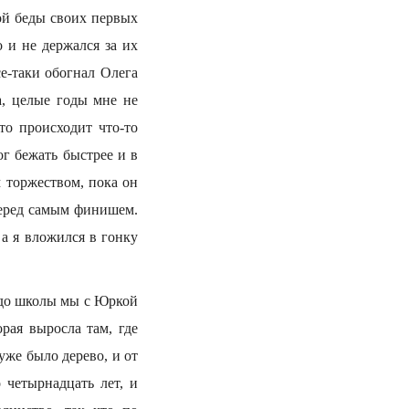
лой беды своих первых
 и не держался за их
е-таки обогнал Олега
а, целые годы мне не
что происходит что-то
ог бежать быстрее и в
м торжеством, пока он
перед самым финишем.
а я вложился в гонку
й до школы мы с Юркой
рая выросла там, где
уже было дерево, и от
 четырнадцать лет, и