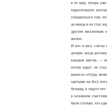
в ее мир, теперь уж
параллельную штольн
сознаваться в том, ч
до конца и не стал х
другим миллионам о
жизни.
И вот я шел, слегка 
дочери, когда достан
каждым шагом, — вед
потом вдруг он ста
вынесло оттуда, мож
одетыми на босу ногу
бульвар, в округе не
в основном счастлив
было столько, что едв