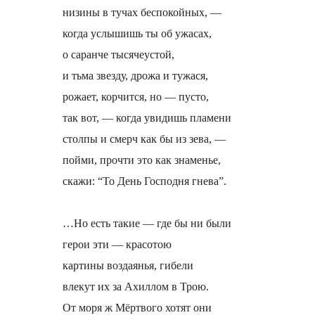
низины в тучах беспокойных, —
когда услышишь ты об ужасах,
о саранче тысячеустой,
и тьма звезду, дрожа и тужася,
рожает, корчится, но — пусто,
так вот, — когда увидишь пламени
столпы и смерч как бы из зева, —
пойми, прочти это как знаменье,
скажи: “То День Господня гнева”.
…Но есть такие — где бы ни были
герои эти — красотою
картины воздаянья, гибели
влекут их за Ахиллом в Трою.
От моря ж Мёртвого хотят они