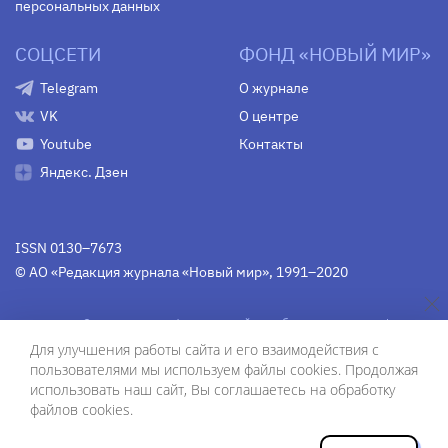
персональных данных
СОЦСЕТИ
ФОНД «НОВЫЙ МИР»
Telegram
О журнале
VK
О центре
Youtube
Контакты
Яндекс. Дзен
ISSN 0130–7673
© АО «Редакция журнала «Новый мир», 1991–2020
Свидетельство Федеральной службы по надзору в сфере
связи, информационных технологий и массовых
Для улучшения работы сайта и его взаимодействия с
коммуникаций
средства массовой информации
пользователями мы используем файлы cookies. Продолжая
(Роскомнадзор)
ПИ № Фс 77-75754 от 13 июня 2019 г.
использовать наш сайт, Вы соглашаетесь на обработку
файлов cookies.
Дизайн — Рустам Габбасов.
Шрифты — Zhivago Display и IBM Plex Sans.