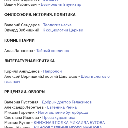
Вадим Рабинович -
Безмолвный пунктир
ФИЛОСОФИЯ. ИСТОРИЯ. ПОЛИТИКА
Валерий Сендеров -
Теология насха
Эдуард Зибницкий -
К социологии Церкви
КОММЕНТАРИИ
Алла Латынина -
Тайный поединок
ЛИТЕРАТУРНАЯ КРИТИКА
Кирилл Анкудинов -
Напролом
Алексей Верницкий,Георгий Циплаков -
Шесть слогов о
главном
РЕЦЕНЗИИ. ОБЗОРЫ
Валерия Пустовая -
Добрый доктор Геласимов
Александр Леонтьев -
Евгеника Рейна
Михаил Горелик -
Изготовление бутерброда
Светлана Иванова -
Проза художника
Михаил Бутов -
КНИЖНАЯ ПОЛКА МИХАИЛА БУТОВА
Игорь Манцов -
КИНООБОЗРЕНИЕ ИГОРЯ МАНЦОВА