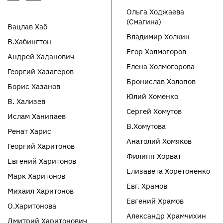
Ольга Ходжаева
(Смагина)
Вацлав Хаб
Владимир Холкин
В.Хабингтон
Егор Холмогоров
Андрей Хаданович
Елена Холмогорова
Георгий Хазагеров
Бронислав Холопов
Борис Хазанов
Юлий Хоменко
В. Хализев
Сергей Хомутов
Ислам Ханипаев
В.Хомутова
Ренат Харис
Анатолий Хомяков
Георгий Харитонов
Филипп Хорват
Евгений Харитонов
Елизавета Хоретоненко
Марк Харитонов
Евг. Храмов
Михаил Харитонов
Евгений Храмов
О.Харитонова
Александр Храмчихин
Дмитрий Харитонович