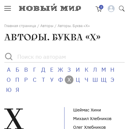
0
Главная страница
Авторы
Авторы. Буква «Х»
/
/
АВТОРЫ. БУКВА «Х»
А
Б
В
Г
Д
Е
Ж
З
И
К
Л
М
Н
О
П
Р
С
Т
У
Ф
Х
Ц
Ч
Ш
Щ
Э
Ю
Я
Х
Шеймас Хини
Михаил Хлебников
Олег Хлебников