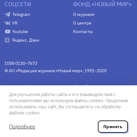
СОЦСЕТИ
ФОНД «НОВЫЙ МИР»
Telegram
О журнале
VK
О центре
Youtube
Контакты
Яндекс. Дзен
ISSN 0130–7673
© АО «Редакция журнала «Новый мир», 1991–2020
Свидетельство Федеральной службы по надзору в сфере
связи, информационных технологий и массовых
Для улучшения работы сайта и его взаимодействия с
коммуникаций
средства массовой информации
пользователями мы используем файлы cookies. Продолжая
(Роскомнадзор)
ПИ № Фс 77-75754 от 13 июня 2019 г.
использовать наш сайт, Вы соглашаетесь на обработку
файлов cookies.
Дизайн — Рустам Габбасов.
Шрифты — Zhivago Display и IBM Plex Sans.
Подробнее
Принять
Разработка сайта — ООО «Инфодизайн»
, 2020.