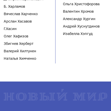
Ольга Христофорова
Б. Харламов
Валентин Хромов
Вячеслав Харченко
Александр Хургин
Арслан Хасавов
Андрей Хуснутдинов
Г.Хасин
Изабелла Хэпгуд
Олег Хафизов
Збигнев Херберт
Валерий Хилтунен
Наталья Химченко