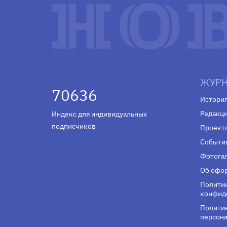
ЖУРН
70636
Истори
Редакц
Индекс для индивидуальных
подписчиков
Проект
Событи
Фотога
Об офор
Полити
конфид
Политик
персона