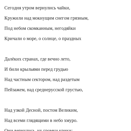
Сегодня утром вернулись чайки,
Кружили над мокнущим снегом грязным,
Под небом скомканным, негодяйки
Кричали о море, о солнце, о праздных
Далёких странах, где вечно лето,
И били крыльями перед грудью
Над частным сектором, над раздетым
Пейзажем, над среднерусской грустью,
Над узкой Десной, постом Великим,
Над всеми глядящими в небо хмуро.
Они вернулись, их громки крики: