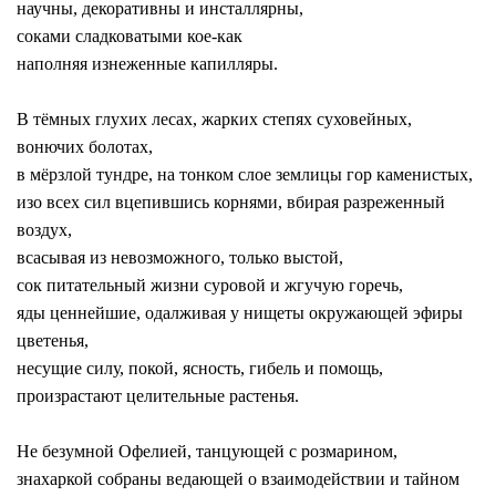
научны, декоративны и
инсталлярны
,
соками сладковатыми кое-как
наполняя изнеженные капилляры.
В тёмных глухих лесах, жарких степях суховейных,
вонючих болотах,
в мёрзлой тундре, на тонком слое землицы гор каменистых,
изо всех сил вцепившись корнями, вбирая разреженный
воздух,
всасывая из невозможного, только выстой,
сок питательный жизни суровой и жгучую горечь,
яды ценнейшие, одалживая
у нищеты
окружающей эфиры
цветенья,
несущие силу, покой, ясность, гибель и помощь,
произрастают целительные растенья.
Не безумной Офелией, танцующей с розмарином,
знахаркой собраны ведающей о взаимодействии и тайном