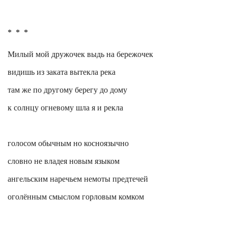
*
*
*
Милый мой дружочек
выдь
на
бережочек
видишь из заката вытекла река
там же по другому берегу до дому
к солнцу огневому шла я и
рекла
голосом
обычным
но косноязычно
словно не владея новым языком
ангельским наречьем немоты предтечей
оголённым смыслом горловым комком