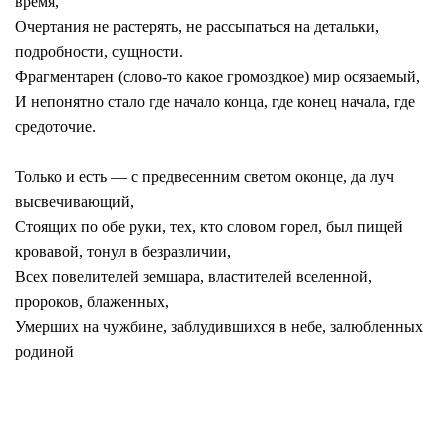
время,
Очертания не растерять, не рассыпаться на
детальки
,
подробности, сущности.
Фрагментарен (слово-то какое громоздкое) мир осязаемый,
И непонятно стало где начало конца, где конец начала, где
средоточие.
Только и есть — с предвесенним светом оконце, да луч
высвечивающий,
Стоящих по обе руки, тех, кто словом горел, был пищей
кровавой, тонул в безразличии,
Всех повелителей
земшара
, властителей вселенной,
пророков, блаженных,
Умерших на чужбине, заблудившихся в небе,
залюбленных
родиной