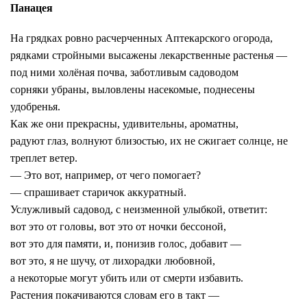
Панацея
На грядках ровно расчерченных Аптекарского огорода,
рядками стройными высажены лекарственные растенья —
под ними холёная почва, заботливым садоводом
сорняки убраны, выловлены насекомые, поднесены
удобренья.
Как же они прекрасны, удивительны, ароматны,
радуют глаз, волнуют близостью, их не сжигает солнце, не
треплет ветер.
— Это вот, например, от чего помогает?
— спрашивает старичок аккуратный.
Услужливый садовод, с неизменной улыбкой, ответит:
вот это от головы, вот это от ночки
бессоной
,
вот это для памяти, и, понизив голос, добавит —
вот это, я не шучу, от лихорадки любовной,
а некоторые могут убить или от смерти избавить.
Растения покачиваются словам его в такт —