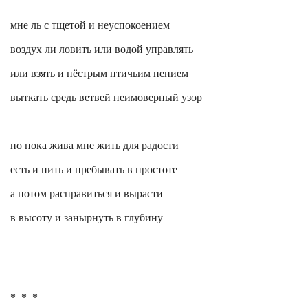
мне ль с тщетой и
неуспокоением
воздух ли ловить или водой управлять
или взять и пёстрым птичьим пением
выткать средь ветвей неимоверный узор
но пока жива мне жить для радости
есть и
пить
и пребывать в простоте
а потом расправиться и вырасти
в высоту и занырнуть в глубину
*
*
*