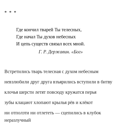
*
*
*
Где кончил тварей Ты телесных,
Где начал Ты духов небесных
И цепь существ связал всех мной.
Г. Р. Державин. «Бог»
Встретились тварь телесная с духом небесным
невзлюбили друг друга взъярились вступили в битву
клочья шерсти летят повсюду кружатся перья
зубы клацают хлопают крылья рёв и клёкот
ни
отползти
ни отлететь — сцепились в клубок
неразлучный