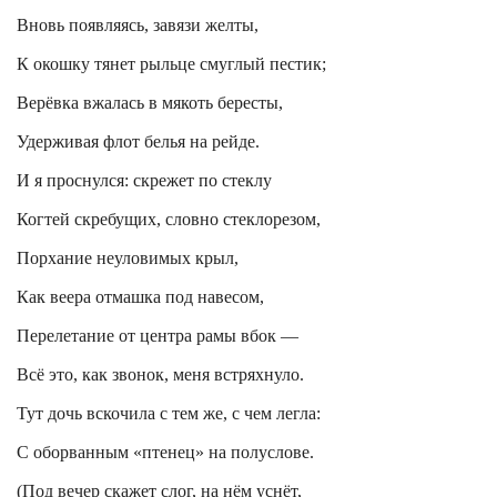
Вновь появляясь, завязи желты,
К окошку тянет рыльце смуглый пестик;
Верёвка вжалась в мякоть бересты,
Удерживая флот белья на рейде.
И я проснулся: скрежет по стеклу
Когтей скребущих, словно стеклорезом,
Порхание неуловимых крыл,
Как веера отмашка под навесом,
Перелетание от центра рамы вбок —
Всё это, как звонок, меня встряхнуло.
Тут дочь вскочила с тем же, с чем легла:
С оборванным «птенец» на полуслове.
(Под вечер скажет слог, на нём уснёт,