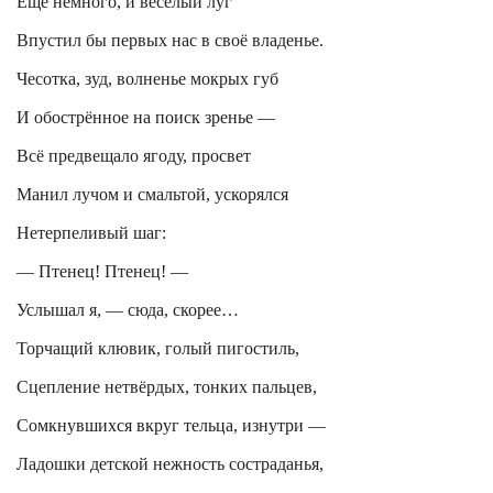
Ещё немного, и весёлый луг
Впустил бы первых нас в своё владенье.
Чесотка, зуд, волненье мокрых губ
И обострённое на поиск зренье —
Всё предвещало ягоду, просвет
Манил лучом и смальтой, ускорялся
Нетерпеливый шаг:
— Птенец! Птенец! —
Услышал я, — сюда, скорее…
Торчащий клювик, голый пигостиль,
Сцепление нетвёрдых, тонких пальцев,
Сомкнувшихся вкруг тельца, изнутри —
Ладошки детской нежность состраданья,