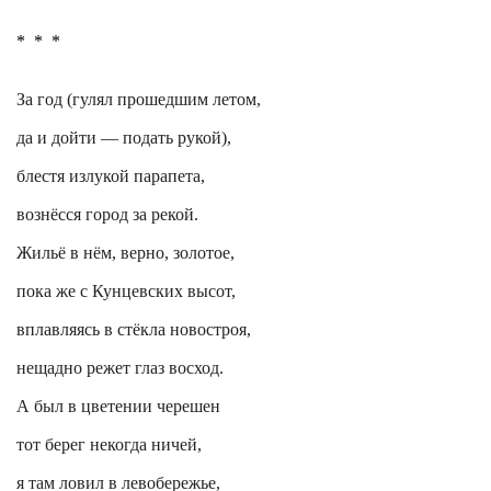
*
*
*
За год (гулял прошедшим летом,
да и дойти — подать рукой),
блестя излукой парапета,
вознёсся город за рекой.
Жильё в нём, верно, золотое,
пока же с Кунцевских высот,
вплавляясь в стёкла новостроя,
нещадно режет глаз восход.
А был в цветении черешен
тот берег некогда ничей,
я там ловил в левобережье,