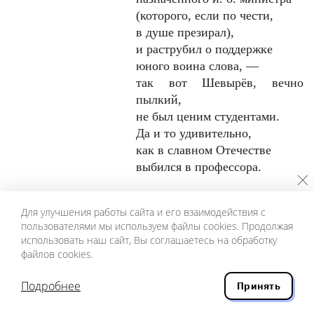
(которого, если по чести,
в душе презирал),
и раструбил о поддержке
юного воина слова, —
так вот Шевырёв, вечно
пылкий,
не был ценим студентами.
Да и то удивительно,
как в славном Отечестве
выбился в профессора.
«Когда, — говорил Шевырёв,
Для улучшения работы сайта и его взаимодействия с
—
пользователями мы используем файлы cookies. Продолжая
я жил в Италии
использовать наш сайт, Вы соглашаетесь на обработку
(едкий смешок в аудитории),
файлов cookies.
то часто читал стихи
Пушкина (смех возрастает)
Подробнее
Принять
ящерицам (бурный шум).