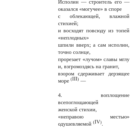
Исполин — строитель его —
оказался «могучее» в споре
с облекающей, влажной
стихией;
и восходят повсюду из топей
«неплодных»
шпили вверх; а сам исполин,
точно солнце,
прорезает «лучом» славы мглу
и, взгромоздясь на гранит,
взором сдерживает дерзящее
III
(
)
море
—
4. воплощение
всепоглощающей
женской стихии,
«неправою местью»
IV
(
)
одушевляемой
.