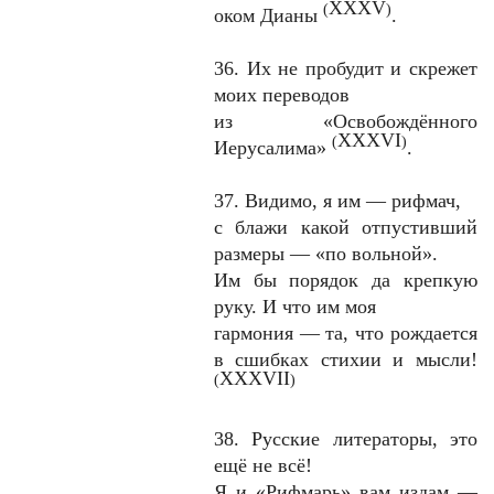
XXXV
(
)
оком Дианы
.
36. Их не пробудит и скрежет
моих переводов
из «Освобождённого
XXXVI
(
)
Иерусалима»
.
37. Видимо, я им — рифмач,
с блажи какой отпустивший
размеры — «по вольной».
Им бы порядок да крепкую
руку. И что им моя
гармония — та, что рождается
в сшибках стихии и мысли!
XXXVII
(
)
38. Русские литераторы, это
ещё не всё!
Я и «Рифмарь» вам издам —