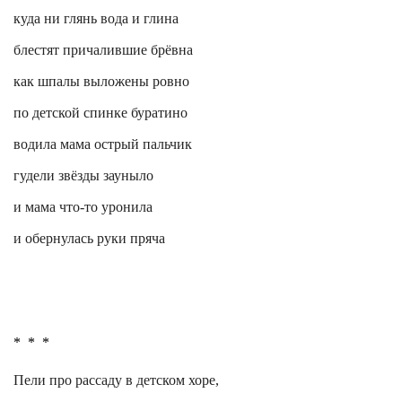
куда ни глянь вода и глина
блестят причалившие брёвна
как шпалы выложены ровно
по детской спинке буратино
водила мама острый пальчик
гудели звёзды
зауныло
и мама что-то уронила
и обернулась руки пряча
*
*
*
Пели про рассаду в детском хоре,