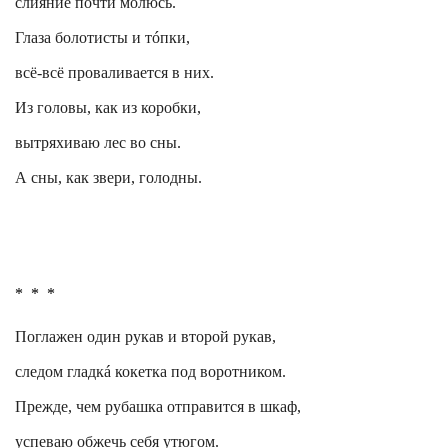
слияние почти молюсь.
Глаза болотисты и
тóпки
,
всё-всё проваливается в них.
Из головы, как из коробки,
вытряхиваю лес во сны.
А сны, как звери, голодны.
*
*
*
Поглажен один рукав и второй рукав,
следом
гладкá
кокетка под воротником.
Прежде, чем рубашка отправится в шкаф,
успеваю обжечь себя утюгом.