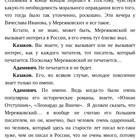
Соловьева в конце концов перешел к Толстому, чувствуя
какую-то необходимость морального оправдания всего того,
что тогда было так утонченно, роскошно. Эти вечера у
Вячеслава Иванова, у Мережковских и все такое.
Кстати, я не знаю, может быть, Мережковский не
вызывает интереса в России, я его очень тут близко знал.
Казаков.
Вы знаете, у нас вызывает или не вызывает
интерес, как у каждого читателя, тот писатель, который
печатается. Поскольку Мережковский не печатается…
Адамович.
Не печатается и не будет.
Казаков.
Его, во всяком случае, молодое поколение
знает только по имени.
Адамович.
По имени. Ведь когда-то были очень
популярны его исторические романы, знаете, «Юлиан
Отступник», «Леонардо да Винчи».
Я должен сказать, что
Мережковский… я вообще не считаю его большим
писателем, но он, конечно, был человек очень одаренный,
но человек, который здесь на старости лет писал все-таки
хуже, чем он писал в России, что не очень много, потому