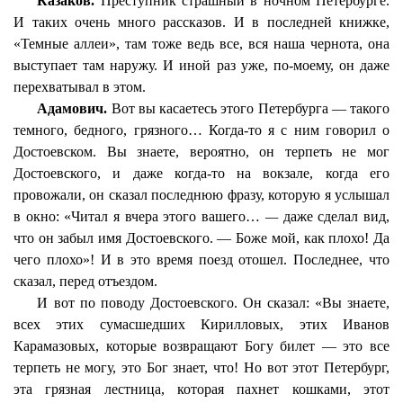
Казаков.
Преступник страшный в ночном Петербурге.
И таких очень много рассказов. И в последней книжке,
«Темные аллеи», там тоже ведь все, вся наша чернота, она
выступает там наружу. И иной раз уже, по-моему, он даже
перехватывал в этом.
Адамович.
Вот вы касаетесь этого Петербурга — такого
темного, бедного, грязного… Когда-то я с ним говорил о
Достоевском. Вы знаете, вероятно, он терпеть не мог
Достоевского, и даже когда-то на вокзале, когда его
провожали, он сказал последнюю фразу, которую я услышал
в окно: «Читал я вчера этого вашего…
—
даже сделал вид,
что он забыл имя Достоевского. — Боже мой, как плохо! Да
чего плохо»! И в это время поезд отошел. Последнее, что
сказал, перед отъездом.
И вот по поводу Достоевского. Он сказал: «Вы знаете,
всех этих сумасшедших Кирилловых, этих Иванов
Карамазовых, которые возвращают Богу билет — это все
терпеть не могу, это Бог знает, что! Но вот этот Петербург,
эта грязная лестница, которая пахнет кошками, этот