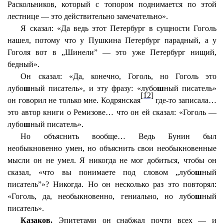
Раскольников, который с топором поднимается по этой
лестнице — это действительно замечательно».
Я сказал: «Да ведь этот Петербург в сущности Гоголь
нашел, потому что у Пушкина Петербург парадный, а у
Гоголя вот в „Шинели” — это уже Петербург нищий,
бедный».
Он сказал: «Да, конечно, Гоголь, но Гоголь это
лубо
ш
ный писатель», и эту фразу: «лубо
ш
ный писатель»
[12]
он говорил не только мне. Кодрянская
где-то записала…
это автор книги о Ремизове… что он ей сказал: «Гоголь —
лубо
ш
ный писатель».
Но объяснить вообще… Ведь Бунин был
необыкновенно умен, но объяснить свои необыкновенные
мысли он не умел. Я никогда не мог добиться, чтобы он
сказал, «что вы понимаете под словом „лубо
ш
ный
писатель”»? Никогда. Но он несколько раз это повторял:
«Гоголь, да, необыкновенно, гениально, но лубо
ш
ный
писатель».
Казаков.
Эпитетами он снабжал почти всех — и