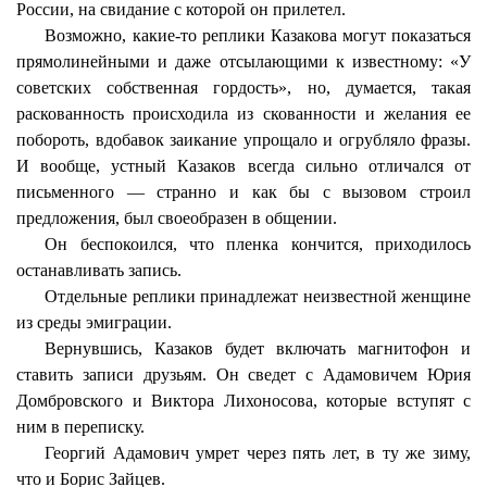
России, на свидание с которой он прилетел.
Возможно, какие-то реплики Казакова могут показаться
прямолинейными и даже отсылающими к известному: «У
советских собственная гордость», но, думается, такая
раскованность происходила из скованности и желания ее
побороть, вдобавок заикание упрощало и огрубляло фразы.
И вообще, устный Казаков всегда сильно отличался от
письменного — странно и как бы с вызовом строил
предложения, был своеобразен в общении.
Он беспокоился, что пленка кончится, приходилось
останавливать запись.
Отдельные реплики принадлежат неизвестной женщине
из среды эмиграции.
Вернувшись, Казаков будет включать магнитофон и
ставить записи друзьям. Он сведет с Адамовичем Юрия
Домбровского и Виктора Лихоносова, которые вступят с
ним в переписку.
Георгий Адамович умрет через пять лет, в ту же зиму,
что и Борис Зайцев.