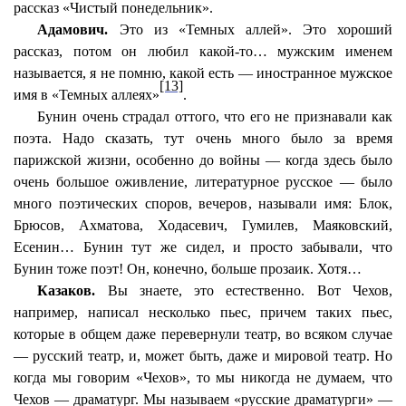
рассказ «Чистый понедельник».
Адамович.
Это из «Темных аллей». Это хороший
рассказ, потом он любил какой-то… мужским именем
называется, я не помню, какой есть — иностранное мужское
[13]
имя в «Темных аллеях»
.
Бунин очень страдал оттого, что его не
признавали
как
поэта. Надо сказать, тут очень много было за время
парижской жизни, особенно до войны — когда здесь было
очень большое оживление, литературное русское — было
много поэтических споров, вечеров, называли имя: Блок,
Брюсов, Ахматова, Ходасевич, Гумилев, Маяковский,
Есенин… Бунин тут же сидел, и просто забывали, что
Бунин тоже поэт! Он, конечно, больше прозаик. Хотя…
Казаков.
Вы знаете, это естественно. Вот Чехов,
например, написал несколько пьес, причем таких пьес,
которые в общем даже перевернули театр, во всяком случае
— русский театр, и, может быть, даже и мировой театр. Но
когда мы говорим «Чехов», то мы никогда не думаем, что
Чехов — драматург. Мы называем «русские драматурги» —