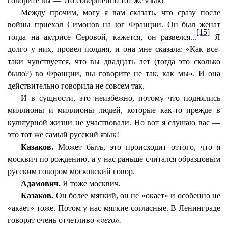
говорите вы — это совершенно тот же язык!
Между прочим, могу я вам сказать, что сразу после
войны приехал Симонов на юг Франции. Он был женат
[15]
тогда на актрисе Серовой, кажется, он развелся...
Я
долго у них, провел полдня, и она мне сказала: «Как все-
таки чувствуется, что вы двадцать лет (тогда это сколько
было?) во Франции, вы говорите не так, как мы». И она
действительно говорила не совсем так.
И в сущности, это неизбежно, потому что поднялись
миллионы и миллионы людей, которые как-то прежде в
культурной жизни не участвовали. Но вот я слушаю вас —
это тот же самый русский язык!
Казаков.
Может быть, это происходит оттого, что я
москвич по рождению, а у нас раньше считался образцовым
русским говором московский говор.
Адамович.
Я тоже москвич.
Казаков.
Он более мягкий, он не «окает» и особенно не
«акает» тоже. Потом у нас мягкие согласные. В Ленинграде
говорят очень отчетливо
«чего».