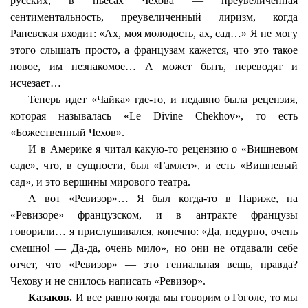
русских, в пьесах Чехова — преувеличенная
сентиментальность, преувеличенный лиризм, когда
Раневская входит: «Ах, моя молодость, ах, сад…» Я не могу
этого слышать просто, а французам кажется, что это такое
новое, им незнакомое… А может быть, переводят и
исчезает…
Теперь идет «Чайка» где-то, и недавно была рецензия,
которая называлась «Le Divine Chekhov», то есть
«Божественный Чехов».
И в Америке я читал какую-то рецензию о «Вишневом
саде», что, в сущности, был «Гамлет», и есть «Вишневый
сад», и это вершины мирового театра.
А вот «
Ревизор»…
Я был когда-то в Париже, на
«Ревизоре» французском, и в антракте французы
говорили… я прислушивался, конечно: «Да, недурно, очень
смешно! — Да-да, очень мило», но они не отдавали себе
отчет, что «Ревизор» — это гениальная вещь, правда?
Чехову и не снилось написать «Ревизор».
Казаков.
И все
равно
когда мы говорим о Гоголе, то мы