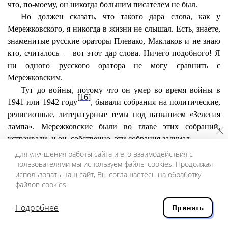
что, по-моему, он никогда большим писателем не был.
Но должен сказать, что такого дара слова, как у
Мережковского, я никогда в жизни не слышал. Есть, знаете,
знаменитые русские ораторы Плевако, Маклаков и не знаю
кто, считалось — вот этот дар слова. Ничего подобного! Я
ни одного русского оратора не могу сравнить с
Мережковским.
Тут до войны, потому что он умер во время войны в
[16]
1941 или 1942 году
, бывали собрания на политические,
религиозные, литературные темы под названием «Зеленая
лампа». Мережковские были во главе этих собраний,
устраивали, и он, собственно, эти собрания задумал.
Он, когда читал какой-нибудь доклад — это было
Для улучшения работы сайта и его взаимодействия с
малоинтересно и даже малоталантливо. Но потом ему
пользователями мы используем файлы cookies. Продолжая
использовать наш сайт, Вы соглашаетесь на обработку
противоречили, иногда говорили дерзость, он волновался,
файлов cookies.
выходил на эстраду: «Да ну что ж я буду говорить, зачем я
буду говорить, ведь меня не понимают». Мало-помалу
Подробнее
Принять
приходил в такое какое-то волнение. И тогда это был такой
дар слова!