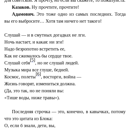
для советской. Я прочту, но если вы скажете, то пожалуйста.
Казаков.
Ну прочтите, прочтите!
Адамович.
Это тоже одно из самых последних. Тогда
вы его выбросите… Хотя там ничего нет такого!
Слушай — и в смутных догадках не лги.
Ночь настает, и какая: ни зги!
Надо безропотно встретить ее,
Как не сжималоcь бы сердце твое.
[5]
Слушай себя
, но не слушай людей.
Музыка мира все глуше, бедней.
[6]
Космос, полеты
, восторги, война —
Жизнь говорят, измениться должна.
(Да, это так, но не поняли вы:
«Тише воды, ниже травы»).
Последняя строчка — это, конечно, в кавычках, потому
что это цитата из Блока:
О, если б знали, дети, вы,