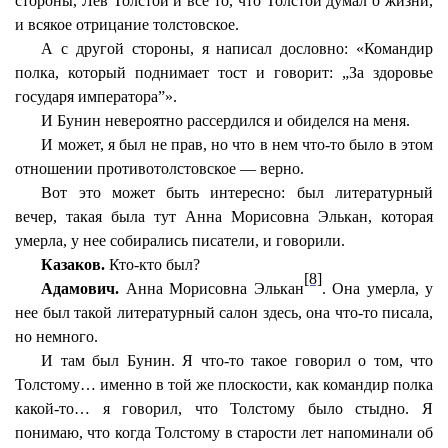
стороны, Лев Толстой и все то, что Толстой думал о жизни,
и всякое отрицание толстовское.
А с другой стороны, я написал дословно: «Командир
полка, который поднимает тост и говорит: „За здоровье
государя императора”».
И Бунин невероятно рассердился и обиделся на меня.
И может, я был не прав, но что в нем что-то было в этом
отношении противотолстовское — верно.
Вот это может быть интересно: был литературный
вечер, такая была тут Анна Морисовна Элькан, которая
умерла, у нее собирались писатели, и говорили.
Казаков.
Кто-кто был?
[8]
Адамович.
Анна Морисовна Элькан
. Она умерла, у
нее был такой литературный салон здесь, она что-то писала,
но немного.
И там был Бунин. Я что-то такое говорил о том, что
Толстому… именно в той же плоскости, как командир полка
какой-то… я говорил, что Толстому было стыдно. Я
понимаю, что когда Толстому в старости лет напоминали об