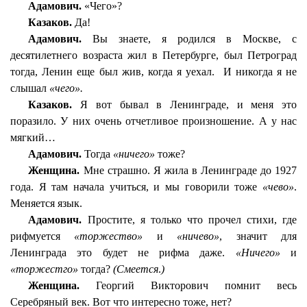
Адамович.
«Чего»?
Казаков.
Да!
Адамович.
Вы знаете, я родился в Москве, с
десятилетнего возраста жил в Петербурге, был Петроград
тогда, Ленин еще был жив, когда я уехал.
И никогда я не
слышал
«чего».
Казаков.
Я вот бывал в Ленинграде, и меня это
поразило. У них очень отчетливое произношение. А у нас
мягкий…
Адамович.
Тогда
«ничего»
тоже?
Женщина.
Мне страшно. Я жила в Ленинграде до 1927
года. Я там начала учиться, и мы говорили тоже
«чево»
.
Меняется язык.
Адамович.
Простите, я только что прочел стихи, где
рифмуется
«торжество»
и
«ничево»
, значит для
Ленинграда это будет не рифма даже.
«Ничего»
и
«торжестго»
тогда?
(Смеется
.
)
Женщина.
Георгий Викторович помнит весь
Серебряный век. Вот что интересно тоже, нет?