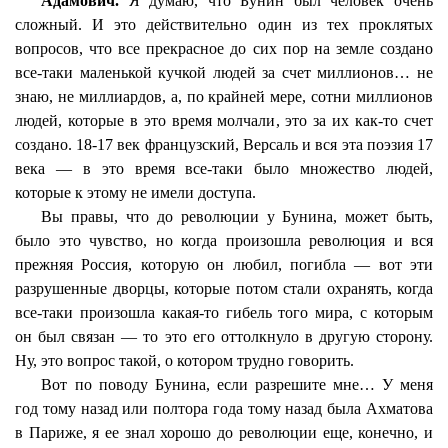
Адамович.
Я думаю, что Бунин был человек очень
сложный. И это действительно один из тех проклятых
вопросов, что все прекрасное до сих пор на земле создано
все-таки маленькой кучкой людей за счет миллионов… не
знаю, не миллиардов, а, по крайней мере, сотни миллионов
людей, которые в это время молчали, это за их как-то счет
создано. 18-17 век французский, Версаль и вся эта поэзия 17
века — в это время все-таки было множество людей,
которые к этому не имели доступа.
Вы правы, что до революции у Бунина, может быть,
было это чувство, но когда произошла революция и вся
прежняя Россия, которую он любил, погибла — вот эти
разрушенные дворцы, которые потом стали охранять, когда
все-таки произошла какая-то гибель того мира, с которым
он был связан — то это его оттолкнуло в другую сторону.
Ну, это вопрос такой, о котором трудно говорить.
Вот по поводу Бунина, если разрешите мне… У меня
год тому назад или полтора года тому назад была Ахматова
в Париже, я ее знал хорошо до революции еще, конечно, и