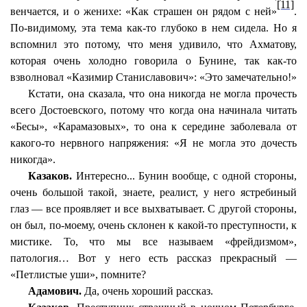
[11]
венчается, и о женихе: «Как страшен он рядом с ней»
.
По-видимому, эта тема как-то глубоко в нем сидела. Но я
вспомнил это потому, что меня удивило, что Ахматову,
которая очень холодно говорила о Бунине, так как-то
взволновал «Казимир Станиславович»: «Это замечательно!»
Кстати, она сказала, что она никогда не могла прочесть
всего Достоевского, потому что когда она начинала читать
«Бесы», «Карамазовых», то она к середине заболевала от
какого-то нервного напряжения: «Я не могла это дочесть
никогда».
Казаков.
Интересно... Бунин вообще, с одной стороны,
очень большой такой, знаете, реалист, у него ястребиный
глаз — все проявляет и все выхватывает. С другой стороны,
он был, по-моему, очень склонен к какой-то преступности, к
мистике. То, что мы все называем «фрейдизмом»,
патология… Вот у него есть рассказ прекрасный —
«Петлистые уши», помните?
Адамович.
Да, очень хороший рассказ.