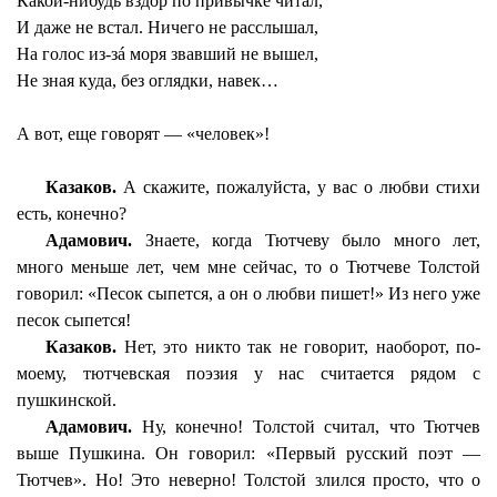
Какой-нибудь вздор по привычке читал,
И даже не встал. Ничего не расслышал,
На голос из-зá моря звавший не вышел,
Не зная куда, без оглядки, навек…
А вот, еще говорят — «человек»!
Казаков.
А скажите, пожалуйста, у вас о любви стихи
есть, конечно?
Адамович.
Знаете, когда Тютчеву было много лет,
много меньше лет, чем мне сейчас, то о Тютчеве Толстой
говорил: «Песок сыпется, а он о любви пишет!» Из него уже
песок сыпется!
Казаков.
Нет, это никто так не говорит, наоборот, по-
моему, тютчевская поэзия у нас считается рядом с
пушкинской.
Адамович.
Ну, конечно! Толстой считал, что Тютчев
выше Пушкина. Он говорил: «Первый русский поэт —
Тютчев». Но! Это неверно! Толстой злился просто, что о