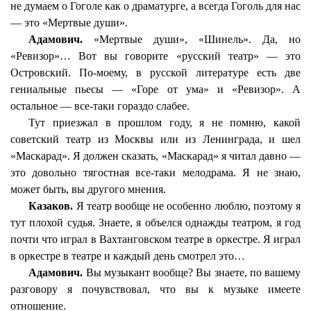
не думаем о Гоголе как о драматурге, а всегда Гоголь для нас
— это «Мертвые души».
Адамович.
«Мертвые души», «Шинель». Да, но
«
Ревизор»…
Вот вы говорите «русский театр» — это
Островский. По-моему, в русской литературе есть две
гениальные пьесы — «Горе от ума» и «Ревизор». А
остальное — все-таки гораздо слабее.
Тут приезжал в прошлом году, я не помню, какой
советский театр из Москвы или из Ленинграда, и шел
«Маскарад». Я должен сказать, «Маскарад» я читал давно —
это довольно тягостная все-таки мелодрама. Я не знаю,
может быть, вы другого мнения.
Казаков.
Я театр вообще не особенно люблю, поэтому я
тут плохой судья. Знаете, я объелся однажды театром, я год
почти что играл в Вахтанговском театре в оркестре. Я играл
в оркестре в театре и каждый день смотрел это…
Адамович.
Вы музыкант вообще? Вы знаете, по вашему
разговору я почувствовал, что вы к музыке имеете
отношение.