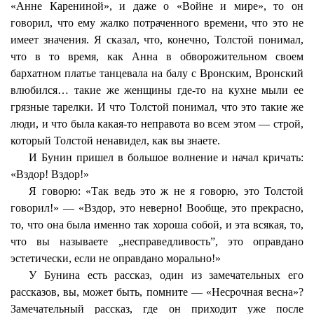
«Анне Карениной», и даже о «Войне и мире», то он
говорил, что ему жалко потраченного времени, что это не
имеет значения. Я сказал, что, конечно, Толстой понимал,
что в то время, как Анна в обворожительном своем
бархатном платье танцевала на балу с Вронским, Вронский
влюбился… такие же женщины где-то на кухне мыли ее
грязные тарелки. И что Толстой понимал, что это такие же
люди, и что была какая-то неправота во всем этом — строй,
который Толстой ненавидел, как вы знаете.
И Бунин пришел в большое волнение и начал кричать:
«Вздор! Вздор!»
Я говорю: «Так ведь это ж не я говорю, это Толстой
говорил!» — «Вздор, это неверно! Вообще, это прекрасно,
то, что она была именно так хороша собой, и эта всякая, то,
что вы называете „несправедливость”, это оправдано
эстетически, если не оправдано морально!»
У Бунина есть рассказ, один из замечательных его
рассказов, вы, может быть, помните — «Несрочная весна»?
Замечательный рассказ, где он приходит уже после