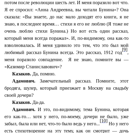
потом после революции шесть лет. И меня поразило вот что.
Я ее спросил: «Анна Андреевна, вы читали Бунина»? Она
сказала: «Вы знаете, до нас мало доходят его книги, я не
знаю, я последнее время… стихи я его не люблю (Я тоже не
очень люблю стихи Бунина.) Но вот есть один рассказ,
который меня всегда поражал». И, по-видимому, она как-то
взволновалась. И меня удивило это тем, что это был мой
[9]
любимый рассказ Бунина всегда. Это рассказ, 1912 год
,
меня поразило совпадение.
Я не знаю, помните вы —
«Казимир Станиславович»?
Казаков.
Да, помню.
Адамович.
Замечательный рассказ. Помните, этот
бродяга, шулер, который приезжает в Москву на свадьбу
своей дочери?
Казаков.
Да-да.
Адамович.
И это, по-видимому, тема Бунина, которая
его как-то… хотя у него, по-моему, дочери не было, уже
[10]
забыл, была или нет, что-то было ведь у него...
Но у него
есть стихотворение на эту тему, как он смотрит — дочь