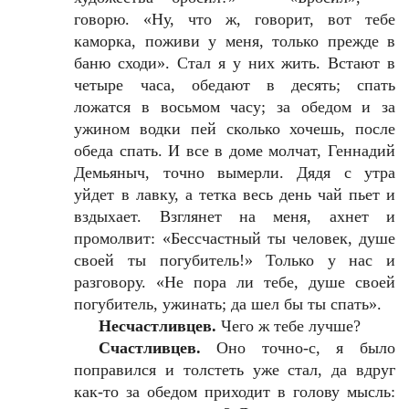
говорю. «Ну, что ж, говорит, вот тебе
каморка, поживи у меня, только прежде в
баню сходи». Стал я у них жить. Встают в
четыре часа, обедают в десять; спать
ложатся в восьмом часу; за обедом и за
ужином водки пей сколько хочешь, после
обеда спать. И все в доме молчат, Геннадий
Демьяныч, точно вымерли. Дядя с утра
уйдет в лавку, а тетка весь день чай пьет и
вздыхает. Взглянет на меня, ахнет и
промолвит: «Бессчастный ты человек, душе
своей ты погубитель!» Только у нас и
разговору. «Не пора ли тебе, душе своей
погубитель, ужинать; да шел бы ты спать».
Несчастливцев.
Чего ж тебе лучше?
Счастливцев.
Оно точно-с, я было
поправился и толстеть уже стал, да вдруг
как-то за обедом приходит в голову мысль: