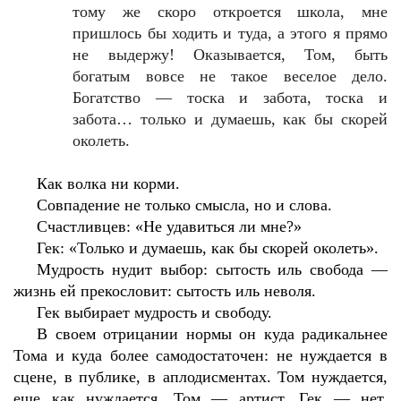
тому же скоро откроется школа, мне
пришлось бы ходить и туда, а этого я прямо
не выдержу! Оказывается, Том, быть
богатым вовсе не такое веселое дело.
Богатство — тоска и забота, тоска и
забота… только и думаешь, как бы скорей
околеть.
Как волка ни корми.
Совпадение не только смысла, но и слова.
Счастливцев: «Не удавиться ли мне?»
Гек: «Только и думаешь, как бы скорей околеть».
Мудрость нудит выбор: сытость иль свобода —
жизнь ей прекословит: сытость иль неволя.
Гек выбирает мудрость и свободу.
В своем отрицании нормы он куда радикальнее
Тома и куда более самодостаточен: не нуждается в
сцене, в публике, в аплодисментах. Том нуждается,
еще как нуждается, Том — артист, Гек — нет.