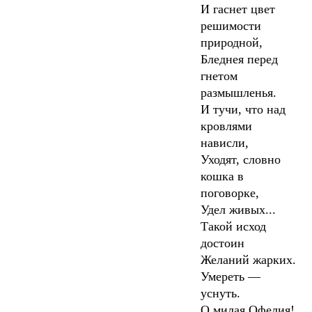
И гаснет цвет
решимости
природной,
Бледнея перед
гнетом
размышленья.
И тучи, что над
кровлями
нависли,
Уходят, словно
кошка в
поговорке,
Удел живых...
Такой исход
достоин
Желаний жарких.
Умереть —
уснуть.
О милая Офелия!