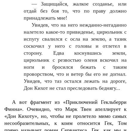
—
Защищайся, жалкое созданье, или
отдай без боя то, что по праву должно
принадлежать мне!
Увидев, что на него нежданно-негаданно
налетело какое-то привиденье, цирюльник с
испугу свалился с осла на землю, а тазик
соскочил у него с головы и отлетел в
сторону. Едва коснувшись земли,
цирюльник с резвостью оленя вскочил на
ноги и бросился бежать с таким
проворством, что и ветер бы его не догнал.
Увидев, что таз остался лежать на дороге,
Дон Кихот не стал преследовать беднягу...
А вот фрагмент из «Приключений Гекльберри
Финна». Очевидно, что Марк Твен апеллирует к
«Дон Кихоту», но, чтобы не пролетело мимо самых
несообразительных, к коим относится Гек, Том
прямо называет роман Сервантеса. Гек, как мы и