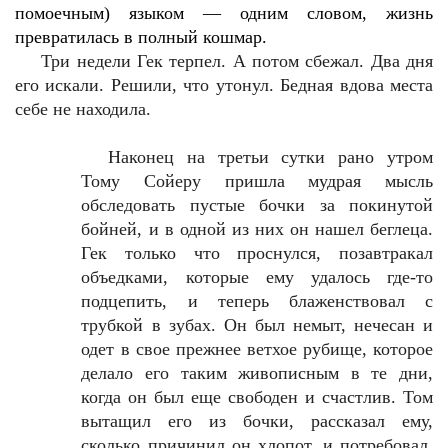
помоечным) языком — одним словом, жизнь
превратилась в полный кошмар.
Три недели Гек терпел. А потом сбежал. Два дня
его искали. Решили, что утонул. Бедная вдова места
себе не находила.
Наконец на третьи сутки рано утром
Тому Сойеру пришла мудрая мысль
обследовать пустые бочки за покинутой
бойней, и в одной из них он нашел беглеца.
Гек только что проснулся, позавтракал
объедками, которые ему удалось где-то
подцепить, и теперь блаженствовал с
трубкой в зубах. Он был немыт, нечесан и
одет в свое прежнее ветхое рубище, которое
делало его таким живописным в те дни,
когда он был еще свободен и счастлив. Том
вытащил его из бочки, рассказал ему,
сколько причинил он хлопот, и потребовал,