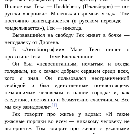
Полное имя Гека — Huckleberry (Гекльберри) — по-
русски «черника». Маленькая скромная ягодка. Том
постоянно выпендривается (в русском переводе —
«выделывается»), Гек — никогда.
Вырвавшийся на свободу Гек живет в бочке —
неподалеку от Диогена.
В «Автобиографии» Марк Твен пишет о
прототипе Гека — Томе Бленкеншипе.
Он был «невоспитанным, немытым и всегда
голодным, но с самым добрым сердцем среди всех,
кого я знал. Он пользовался неограниченной
свободой и был единственным по-настоящему
независимым человеком в нашем городке и, как
следствие, постоянно и безмятежно счастливым. Все
[1]
мы ему завидовали»
.
Гек говорит про житье у вдовы: «И такие
ужасные порядки во всем — никакому человеку не
вытерпеть». Том говорит про жизнь с ужасными