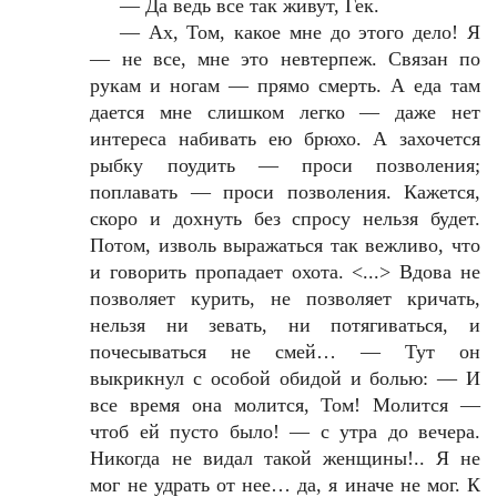
—
Да ведь все так живут, Гек.
—
Ах, Том, какое мне до этого дело! Я
— не все, мне это невтерпеж. Связан по
рукам и ногам — прямо смерть. А еда там
дается мне слишком легко — даже нет
интереса набивать ею брюхо. А захочется
рыбку поудить — проси позволения;
поплавать — проси позволения. Кажется,
скоро и дохнуть без спросу нельзя будет.
Потом, изволь выражаться так вежливо, что
и говорить пропадает охота. <...> Вдова не
позволяет курить, не позволяет кричать,
нельзя ни зевать, ни потягиваться, и
почесываться не смей… — Тут он
выкрикнул с особой обидой и болью: — И
все время она молится, Том! Молится —
чтоб ей пусто было! — с утра до вечера.
Никогда не видал такой женщины!.. Я не
мог не удрать от нее… да, я иначе не мог. К