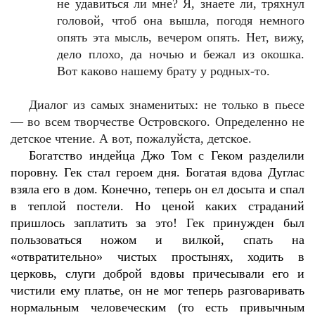
не удавиться ли мне? Я, знаете ли, тряхнул
головой, чтоб она вышла, погодя немного
опять эта мысль, вечером опять. Нет, вижу,
дело плохо, да ночью и бежал из окошка.
Вот каково нашему брату у родных-то.
Диалог из самых знаменитых: не только в пьесе
— во всем творчестве Островского. Определенно не
детское чтение. А вот, пожалуйста, детское.
Богатство индейца Джо Том с Геком разделили
поровну. Гек стал героем дня. Богатая вдова Дуглас
взяла его в дом. Конечно, теперь он ел досыта и спал
в теплой постели. Но ценой каких страданий
пришлось заплатить за это! Гек принужден был
пользоваться ножом и вилкой, спать на
«отвратительно» чистых простынях, ходить в
церковь, слуги доброй вдовы причесывали его и
чистили ему платье, он не мог теперь разговаривать
нормальным человеческим (то есть привычным