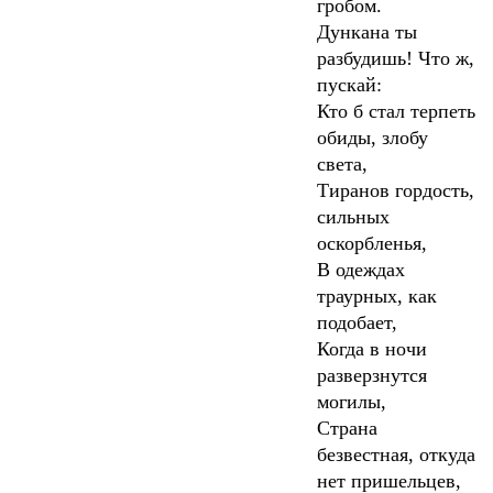
гробом.
Дункана ты
разбудишь! Что ж,
пускай:
Кто б стал терпеть
обиды, злобу
света,
Тиранов гордость,
сильных
оскорбленья,
В одеждах
траурных, как
подобает,
Когда в ночи
разверзнутся
могилы,
Страна
безвестная, откуда
нет пришельцев,