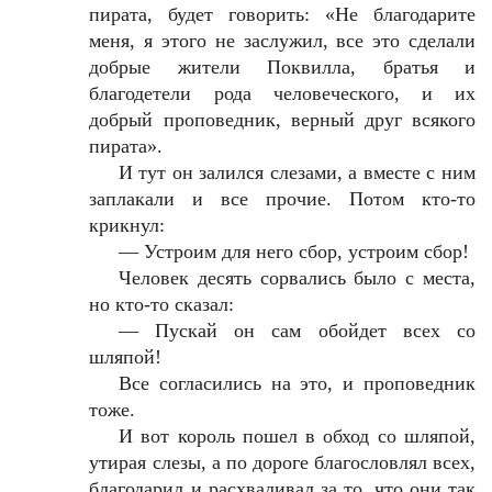
пирата, будет говорить: «Не благодарите
меня, я этого не заслужил, все это сделали
добрые жители Поквилла, братья и
благодетели рода человеческого, и их
добрый проповедник, верный друг всякого
пирата».
И тут он залился слезами, а вместе с ним
заплакали и все прочие. Потом кто-то
крикнул:
—
Устроим для него сбор, устроим сбор!
Человек десять сорвались было с места,
но кто-то сказал:
—
Пускай он сам обойдет всех со
шляпой!
Все согласились на это, и проповедник
тоже.
И вот король пошел в обход со шляпой,
утирая слезы, а по дороге благословлял всех,
благодарил и расхваливал за то, что они так