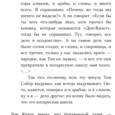
горы алмазов, и арабы, и слоны, и много
всего. Я спрашиваю: «Почему же тогда мы
ничего не видели?» А он говорит: «Если бы
ты хоть что-нибудь знал, хоть прочел бы
книжку, которая называется «Дон-Кихот»,
тогда бы не спрашивал. Тут, говорит, все
дело в колдовстве». А на самом деле там
были сотни солдат, и слоны, и сокровища, и
все прочее, только у нас оказались враги —
чародеи, как Том их назвал, — и все это они
превратили в воскресную школу нам назло.
<…>
Так что, по-моему, всю эту чепуху Том
Сойер выдумал, как всегда выдумывает. Он-
то, кажется, поверил и в арабов, и в слонов,
ну а я — дело другое: по всему было видать,
что это воскресная школа.
Дон Кихот верил, что бритвенный тазик —