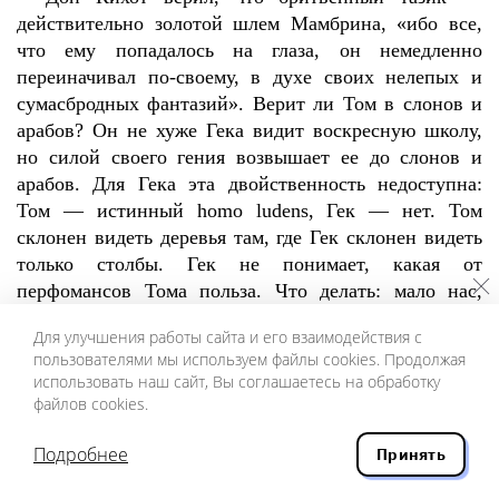
действительно золотой шлем Мамбрина, «ибо все,
что ему попадалось на глаза, он немедленно
переиначивал по-своему, в духе своих нелепых и
сумасбродных фантазий». Верит ли Том в слонов и
арабов? Он не хуже Гека видит воскресную школу,
но силой своего гения возвышает ее до слонов и
арабов. Для Гека эта двойственность недоступна:
Том — истинный homo ludens, Гек — нет. Том
склонен видеть деревья там, где Гек склонен видеть
только столбы. Гек не понимает, какая от
перфомансов Тома польза. Что делать: мало нас,
счастливцев праздных, пренебрегающих презренной
Для улучшения работы сайта и его взаимодействия с
пользой. И все равно Геку нравится. Так ведь и
пользователями мы используем файлы cookies. Продолжая
Санчо тоже нравится.
использовать наш сайт, Вы соглашаетесь на обработку
Том называет не разделяющего его энтузиазм
файлов cookies.
Гека дураком. Толерантнейший из людей: в той же
ситуации Дон Кихот своего слугу едва не убил —
Подробнее
Принять
Санчо увернулся от его копья, яко Давид от копья