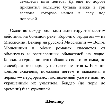
семьдесят пять центов. Да еще по дороге
прихватил большую бутыль виски в три
галлона, которую нашел в лесу под
повозкой.
Сходство между романами акцентируется местом
действия: на большой реке. Король с герцогом — на
Миссисипи, Бендер на русской Миссисипи — Волге.
Мошенники в обоих романах спасаются от
обманутых и разгневанных обывателей на лодке.
Король и герцог лишены обаяния своего потомка, но
своеобразного шарма у негодяев не отнять. В конце
концов схвачены, помазаны дегтем и вывалены в
перьях — перформанс, поставленный уже не ими, но
украшенный их участием. Бендер (до поры до
времени) был удачливей.
Шекспир