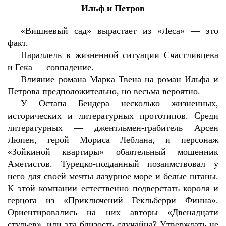
Ильф и Петров
«Вишневый сад» вырастает из «Леса» — это
факт.
Параллель в жизненной ситуации Счастливцева
и Гека — совпадение.
Влияние романа Марка Твена на роман Ильфа и
Петрова предположительно, но весьма вероятно.
У Остапа Бендера несколько жизненных,
исторических и литературных прототипов. Среди
литературных — джентльмен-грабитель Арсен
Люпен, герой Мориса Леблана, и персонаж
«Зойкиной квартиры» обаятельный мошенник
Аметистов. Турецко-подданный позаимствовал у
него для своей мечты лазурное море и белые штаны.
К этой компании естественно подверстать короля и
герцога из «Приключений Гекльберри Финна».
Ориентировались на них авторы «Двенадцати
стульев», или эта близость случайна? Утверждать не