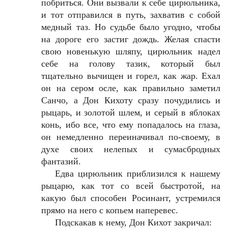
побриться. Они вызвали к себе цирюльника,
и тот отправился в путь, захватив с собой
медный таз. Но судьбе было угодно, чтобы
на дороге его застиг дождь. Желая спасти
свою новенькую шляпу, цирюльник надел
себе на голову тазик, который был
тщательно вычищен и горел, как жар. Ехал
он на сером осле, как правильно заметил
Санчо, а Дон Кихоту сразу почудились и
рыцарь, и золотой шлем, и серый в яблоках
конь, ибо все, что ему попадалось на глаза,
он немедленно переиначивал по-своему, в
духе своих нелепых и сумасбродных
фантазий.
Едва цирюльник приблизился к нашему
рыцарю, как тот со всей быстротой, на
какую был способен Росинант, устремился
прямо на него с копьем наперевес.
Подскакав к нему, Дон Кихот закричал: