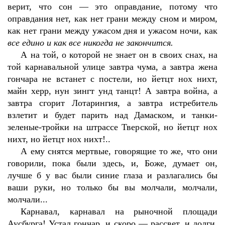
верит, что сон — это оправдание, потому что
оправдания нет, как нет грани между сном и миром,
как нет грани между ужасом дня и ужасом ночи, как
все едино и как все никогда не закончится.
А на той, о которой не знает он в своих снах, на
той карнавальной улице завтра чума, а завтра жена
гончара не встанет с постели, но йетцт нох нихт,
майн херр, нун зингт унд танцт! А завтра война, а
завтра сгорит Лотарингия, а завтра истребитель
взлетит и будет парить над Дамаском, и танки-
зеленые-тройки на штрассе Тверской, но йетцт нох
нихт, но йетцт нох нихт!..
А ему снятся мертвые, говорящие то же, что они
говорили, пока были здесь, и, Боже, думает он,
лучше б у вас были синие глаза и разлагались бы
ваши руки, но только бы вы молчали, молчали,
молчали...
Карнавал, карнавал на рыночной площади
Аусбурга! Устал гончар, и скоро — рассвет, и долги,