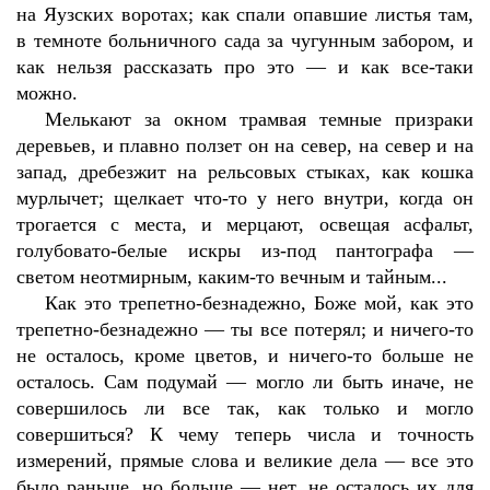
на Яузских воротах; как спали опавшие листья там,
в темноте больничного сада за чугунным забором, и
как нельзя рассказать про это — и как все-таки
можно.
Мелькают за окном трамвая темные призраки
деревьев, и плавно ползет он на север, на север и на
запад, дребезжит на рельсовых стыках, как кошка
мурлычет; щелкает что-то у него внутри, когда он
трогается с места, и мерцают, освещая асфальт,
голубовато-белые искры из-под пантографа —
светом неотмирным, каким-то вечным и тайным...
Как это трепетно-безнадежно, Боже мой, как это
трепетно-безнадежно — ты все потерял; и ничего-то
не осталось, кроме цветов, и ничего-то больше не
осталось. Сам подумай — могло ли быть иначе, не
совершилось ли все так, как только и могло
совершиться? К чему теперь числа и точность
измерений, прямые слова и великие дела — все это
было раньше, но больше — нет, не осталось их для