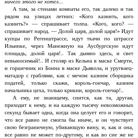
ничего этого не хотел...
А там, за стенами комнаты его, так далеко и так
рядом на улицах летних: «Кого казнить, кого
казнить?» — спрашивает толпа. «Кого, кого? —
спрашивает народ. — Долой царя, долой царя!» Идут
купцы по Регенштрассе, идут ткачи по штрассе
Ильинке, через Манежную на Аусбургскую идут
площадь, долой царя!.. Так дымно здесь, и свет
невыносимый!.. И столяр из Кельна в маске Смерти,
и горшечник из Бонна в маске Дьявола, и уругваец-
матадор с граблями, как с мечом: казним сборщика
податей, только скажи, король-гончар, казним
начальника цеха, только крикни, король-гончар!..
А ему, не знающему, снится, как та, другая,
приходит к нему, и на каждую тысячу невозможных
секунд бывает одна, когда она целует его и говорит,
что все равно не смогла бы иначе, и он чувствует
свою безграничную, убивающую вину, и, как и она,
все равно не может по-другому, и как во сне же не