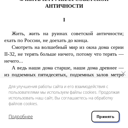
АНТИЧНОСТИ
I
Жить, жить на руинах советской античности;
ехать по России, не доехать до конца.
Смотреть на волшебный мир из окна дома серии
II
-32, не терять больше ничего, потому что терять —
нечего...
А ведь наши дома старше, наши дома древнее —
из подземных пятидесятых, подземных залов метро
— с такой же лепниной на потолке.
Для улучшения работы сайта и его взаимодействия с
Как нам вырваться, свет наш, как нам вырваться,
пользователями мы используем файлы cookies. Продолжая
как выехать, как выйти из невидимого вагона? Как
использовать наш сайт, Вы соглашаетесь на обработку
выйти из желто-коричневого вагона типа «А»?..
файлов cookies.
Истинно говорю вам: жить, жить. Аминь, глаголю
вам — жить на руинах советской античности.
Подробнее
Принять