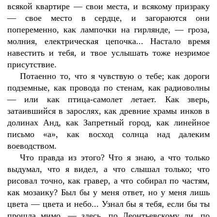
всякой квартире — свои места, и всякому призраку
— свое место в сердце, и загораются они
попеременно, как лампочки на гирлянде, — гроза,
молния, електрическая цепочка... Настало время
навестить и тебя, и твое услышать тоже незримое
присутствие.
Потаенно то, что я чувствую о тебе; как дороги
подземные, как провода по стенам, как радиоволны
— или как птица-самолет летает. Как зверь,
затаившийся в зарослях, как древние храмы инков в
долинах Анд, как Запретный город, как линейное
письмо «
a
», как восход солнца над далеким
воеводством.
Что правда из этого? Что я знаю, а что только
выдумал, что я видел, а что слышал только; что
рисовал точно, как гравер, а что собирал по частям,
как мозаику? Был бы у меня ответ, но у меня лишь
цвета — цвета и небо... Узнал бы я тебя, если бы ты
прошла мимо, — здесь, по Леонтьевскому ли, по