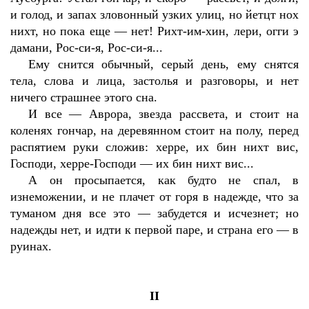
и голод, и запах зловонный узких улиц, но йетцт нох
нихт, но пока еще — нет! Рихт-им-хин, лери, огги э
дамани, Рос-си-я, Рос-си-я...
Ему снится обычный, серый день, ему снятся
тела, слова и лица, застолья и разговоры, и нет
ничего страшнее этого сна.
И все — Аврора, звезда рассвета, и стоит на
коленях гончар, на деревянном стоит на полу, перед
распятием руки сложив: херре, их бин нихт вис,
Господи, херре-Господи — их бин нихт вис...
А он просыпается, как будто не спал, в
изнеможении, и не плачет от горя в надежде, что за
туманом дня все это — забудется и исчезнет; но
надежды нет, и идти к первой паре, и страна его — в
руинах.
II