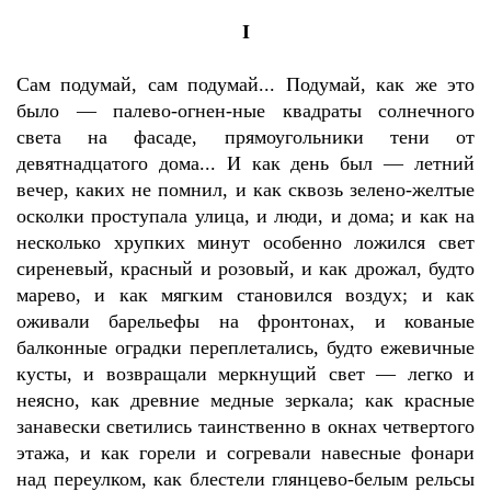
I
Сам подумай, сам подумай... Подумай, как же это
было — палево-огнен-ные квадраты солнечного
света на фасаде, прямоугольники тени от
девятнадцатого дома... И как день был — летний
вечер, каких не помнил, и как сквозь зелено-желтые
осколки проступала улица, и люди, и дома; и как на
несколько хрупких минут особенно ложился свет
сиреневый, красный и розовый, и как дрожал, будто
марево, и как мягким становился воздух; и как
оживали барельефы на фронтонах, и кованые
балконные оградки переплетались, будто ежевичные
кусты, и возвращали меркнущий свет — легко и
неясно, как древние медные зеркала; как красные
занавески светились таинственно в окнах четвертого
этажа, и как горели и согревали навесные фонари
над переулком, как блестели глянцево-белым рельсы