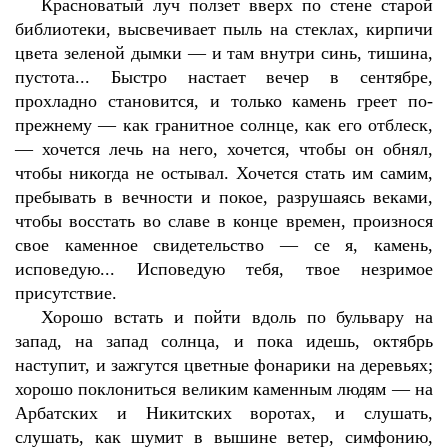
Красноватый луч ползет вверх по стене старой
библиотеки, высвечивает пыль на стеклах, кирпичи
цвета зеленой дымки — и там внутри синь, тишина,
пустота... Быстро настает вечер в сентябре,
прохладно становится, и только камень греет по-
прежнему — как гранитное солнце, как его отблеск,
— хочется лечь на него, хочется, чтобы он обнял,
чтобы никогда не остывал. Хочется стать им самим,
пребывать в вечности и покое, разрушаясь веками,
чтобы восстать во славе в конце времен, произнося
свое каменное свидетельство — се я, камень,
исповедую... Исповедую тебя, твое незримое
присутствие.
Хорошо встать и пойти вдоль по бульвару на
запад, на запад солнца, и пока идешь, октябрь
наступит, и зажгутся цветные фонарики на деревьях;
хорошо поклониться великим каменным людям — на
Арбатских и Никитских воротах, и слушать,
слушать, как шумит в вышине ветер, симфонию,