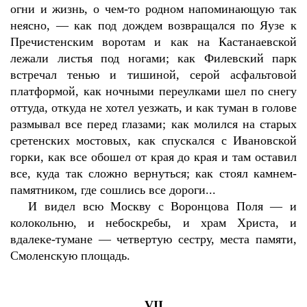
огни и жизнь, о чем-то родном напоминающую так
неясно, — как под дождем возвращался по Яузе к
Пречистенским воротам и как на Кастанаевской
лежали листья под ногами; как Филевский парк
встречал тенью и тишиной, серой асфальтовой
платформой, как ночными переулками шел по снегу
оттуда, откуда не хотел уезжать, и как туман в голове
размывал все перед глазами; как молился на старых
сретенских мостовых, как спускался с Ивановской
горки, как все обошел от края до края и там оставил
все, куда так сложно вернуться; как стоял камнем-
памятником, где сошлись все дороги...
И видел всю Москву с Воронцова Поля — и
колокольню, и небоскребы, и храм Христа, и
вдалеке-тумане — четвертую сестру, места памяти,
Смоленскую площадь.
VII