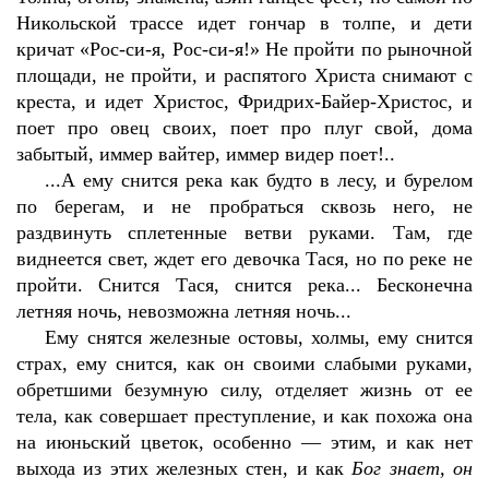
Никольской трассе идет гончар в толпе, и дети
кричат «Рос-си-я, Рос-си-я!» Не пройти по рыночной
площади, не пройти, и распятого Христа снимают с
креста, и идет Христос, Фридрих-Байер-Христос, и
поет про овец своих, поет про плуг свой, дома
забытый, иммер вайтер, иммер видер поет!..
...А ему снится река как будто в лесу, и бурелом
по берегам, и не пробраться сквозь него, не
раздвинуть сплетенные ветви руками. Там, где
виднеется свет, ждет его девочка Тася, но по реке не
пройти. Снится Тася, снится река... Бесконечна
летняя ночь, невозможна летняя ночь...
Ему снятся железные остовы, холмы, ему снится
страх, ему снится, как он своими слабыми руками,
обретшими безумную силу, отделяет жизнь от ее
тела, как совершает преступление, и как похожа она
на июньский цветок, особенно — этим, и как нет
выхода из этих железных стен, и как
Бог знает, он