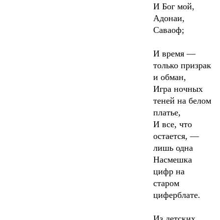
И Бог мой,
Адонаи,
Саваоф;
И время —
только призрак
и обман,
Игра ночных
теней на белом
платье,
И все, что
остается, —
лишь одна
Насмешка
цифр на
старом
циферблате.
Из детских