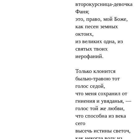
второкурсница-девочка
Фаня;
это, право, мой Боже,
как песен земных
октоих,
из великих одна, из
святых твоих
иерофаний.
Только клонится
былью-травою тот
голос седой,
что меня сохранил от
гниения и увяданья, —
голос той же любви,
что способна из века
сего
высечь истины светоч,
как некогда воду из