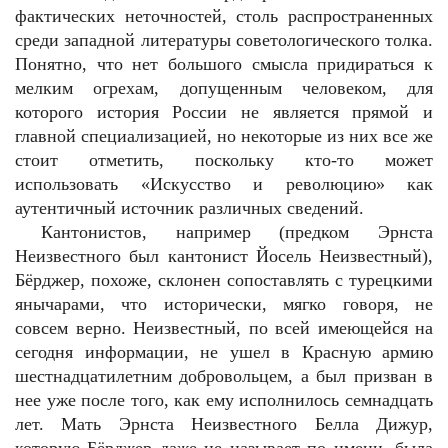
фактических неточностей, столь распространенных
среди западной литературы советологического толка.
Понятно, что нет большого смысла придираться к
мелким огрехам, допущенным человеком, для
которого история России не является прямой и
главной специализацией, но некоторые из них все же
стоит отметить, поскольку кто-то может
использовать «Искусство и революцию» как
аутентичный источник различных сведений.
Кантонистов, например (предком Эрнста
Неизвестного был кантонист Йосель Неизвестный),
Бёрджер, похоже, склонен сопоставлять с турецкими
янычарами, что исторически, мягко говоря, не
совсем верно. Неизвестный, по всей имеющейся на
сегодня информации, не ушел в Красную армию
шестнадцатилетним добровольцем, а был призван в
нее уже после того, как ему исполнилось семнадцать
лет. Мать Эрнста Неизвестного Белла Дижур,