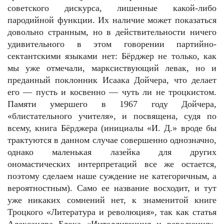
советского дискурса, лишенные какой-либо
пародийной функции. Их наличие может показаться
довольно странным, но в действительности ничего
удивительного в этом говорении партийно-
сектантскими языками нет: Бёрджер не только, как
мы уже отмечали, марксиствующий левак, но и
преданный поклонник Исаака Дойчера, что делает
его — пусть и косвенно — чуть ли не троцкистом.
Памяти умершего в 1967 году Дойчера,
«блистательного учителя», и посвящена, судя по
всему, книга Бёрджера (инициалы «И. Д.» вроде бы
трактуются в данном случае совершенно однозначно,
однако маленькая лазейка для других
ономастических интерпретаций все же остается,
поэтому сделаем наше суждение не категоричным, а
вероятностным). Само ее название восходит, и тут
уже никаких сомнений нет, к знаменитой книге
Троцкого «Литература и революция», так как статья