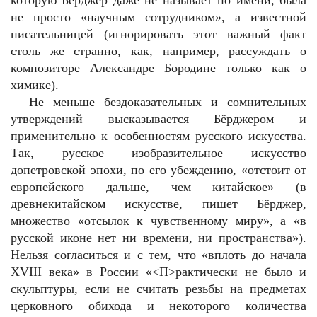
которую Бёрджер даже не называет по имени, была
не просто «научным сотрудником», а известной
писательницей (игнорировать этот важный факт
столь же странно, как, например, рассуждать о
композиторе Александре Бородине только как о
химике).
Не меньше бездоказательных и сомнительных
утверждений высказывается Бёрджером и
применительно к особенностям русского искусства.
Так, русское изобразительное искусство
допетровской эпохи, по его убеждению, «отстоит от
европейского дальше, чем китайское» (в
древнекитайском искусстве, пишет Бёрджер,
множество «отсылок к чувственному миру», а «в
русской иконе нет ни времени, ни пространства»).
Нельзя согласиться и с тем, что «вплоть до начала
XVIII века» в России «<П>рактически не было и
скульптуры, если не считать резьбы на предметах
церковного обихода и некоторого количества