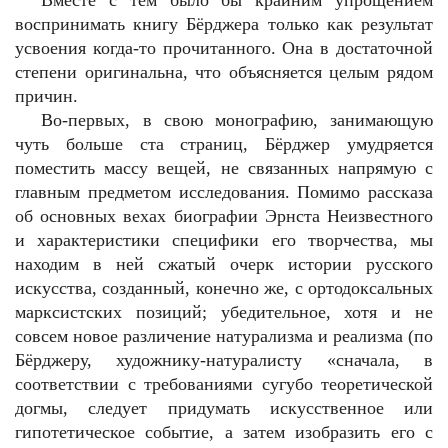
Вместе с тем было бы крайним упрощением
воспринимать книгу Бёрджера только как результат
усвоения когда-то прочитанного. Она в достаточной
степени оригинальна, что объясняется целым рядом
причин.
Во-первых, в свою монографию, занимающую
чуть больше ста страниц, Бёрджер умудряется
поместить массу вещей, не связанных напрямую с
главным предметом исследования. Помимо рассказа
об основных вехах биографии Эрнста Неизвестного
и характеристики специфики его творчества, мы
находим в ней сжатый очерк истории русского
искусства, созданный, конечно же, с ортодоксальных
марксистских позиций; убедительное, хотя и не
совсем новое различение натурализма и реализма (по
Бёрджеру, художнику-натуралисту «сначала, в
соответствии с требованиями сугубо теоретической
догмы, следует придумать искусственное или
гипотетическое событие, а затем изобразить его с