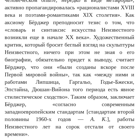
человеческом опыте, нередко в виде метафоры»,
активно пропагандировалась «рационалистами XVIII
века и поэтами-романтиками XIX столетия». Как
аксиому Бёрджер преподносит тезис о том, что
«словарь и синтаксис искусства Неизвестного
возникли еще в начале XX века». Художественный
критик, который бросит беглый взгляд на скульптуры
Неизвестного, ничего при этом не зная о его
биографии, обязательно придет к выводу, считает
Бёрджер, что они «были созданы вскоре после
Первой мировой войны», так как «между ними и
работами Липшица, Гаргальо, Годье-Бжески,
Эпстайна, Дюшан-Вийона того периода есть явное
стилистическое сходство». Таким образом, заключает
Бёрджер, «согласно современным
западноевропейским стандартам [стандартам второй
половины 1960-х годов —
А. К
.], работы
Неизвестного лет на сорок отстали от своего
времени».