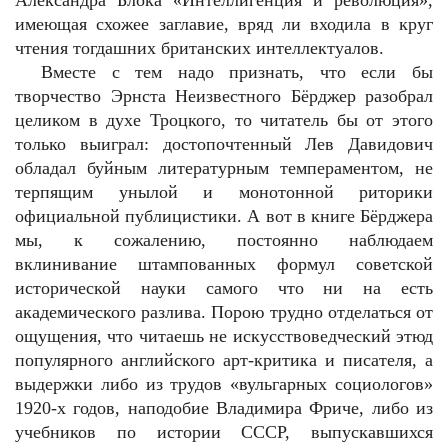
Александра Блока «Интеллигенция и революция»,
имеющая схожее заглавие, вряд ли входила в круг
чтения тогдашних британских интеллектуалов.
Вместе с тем надо признать, что если бы
творчество Эрнста Неизвестного Бёрджер разобрал
целиком в духе Троцкого, то читатель бы от этого
только выиграл: достопочтенный Лев Давидович
обладал буйным литературным темпераментом, не
терпящим унылой и монотонной риторики
официальной публицистики. А вот в книге Бёрджера
мы, к сожалению, постоянно наблюдаем
вклинивание штампованных формул советской
исторической науки самого что ни на есть
академического разлива. Порою трудно отделаться от
ощущения, что читаешь не искусствоведческий этюд
популярного английского арт-критика и писателя, а
выдержки либо из трудов «вульгарных социологов»
1920-х годов, наподобие Владимира Фриче, либо из
учебников по истории СССР, выпускавшихся