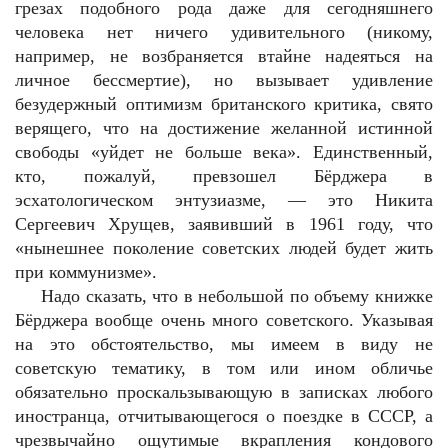
грезах подобного рода даже для сегодняшнего
человека нет ничего удивительного (никому,
например, не возбраняется втайне надеяться на
личное бессмертие), но вызывает удивление
безудержный оптимизм британского критика, свято
верящего, что на достижение желанной истинной
свободы «уйдет не больше века». Единственный,
кто, пожалуй, превзошел Бёрджера в
эсхатологическом энтузиазме, — это Никита
Сергеевич Хрущев, заявивший в 1961 году, что
«нынешнее поколение советских людей будет жить
при коммунизме».
Надо сказать, что в небольшой по объему книжке
Бёрджера вообще очень много советского. Указывая
на это обстоятельство, мы имеем в виду не
советскую тематику, в том или ином обличье
обязательно проскальзывающую в записках любого
иностранца, отчитывающегося о поездке в СССР, а
чрезвычайно ощутимые вкрапления кондового