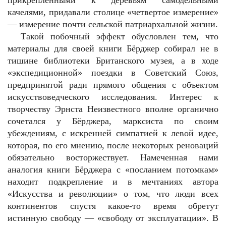
прикрепленными к деревьям самодельными
качелями, придавали столице «четвертое измерение»
— измерение почти сельской патриархальной жизни.
Такой побочный эффект обусловлен тем, что
материалы для своей книги Бёрджер собирал не в
тишине библиотеки Британского музея, а в ходе
«экспедиционной» поездки в Советский Союз,
предпринятой ради прямого общения с объектом
искусствоведческого исследования. Интерес к
творчеству Эрнста Неизвестного вполне органично
сочетался у Бёрджера, марксиста по своим
убеждениям, с искренней симпатией к левой идее,
которая, по его мнению, после некоторых реноваций
обязательно восторжествует. Намеченная нами
аналогия книги Бёрджера с «посланием потомкам»
находит подкрепление и в мечтаниях автора
«Искусства и революции» о том, что люди всех
континентов спустя какое-то время обретут
истинную свободу — «свободу от эксплуатации». В