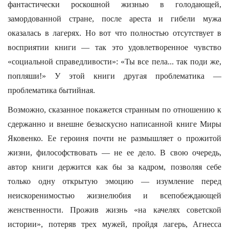
фантастически роскошной жизнью в голодающей,
замордованной стране, после ареста и гибели мужа
оказалась в лагерях. Но вот что полностью отсутствует в
восприятии книги — так это удовлетворенное чувство
«социальной справедливости»: «Ты все пела... так поди же,
попляши!» У этой книги другая проблематика —
проблематика бытийная.
Возможно, сказанное покажется странным по отношению к
сдержанно и внешне безыскусно написанной книге Миры
Яковенко. Ее героиня почти не размышляет о прожитой
жизни, философствовать — не ее дело. В свою очередь,
автор книги держится как бы за кадром, позволяя себе
только одну открытую эмоцию — изумление перед
неискоренимостью жизнелюбия и всепобеждающей
женственности. Прожив жизнь «на качелях советской
истории», потеряв трех мужей, пройдя лагерь, Агнесса