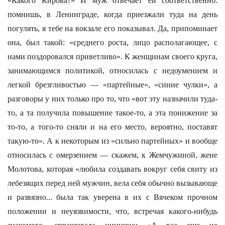
«Какого Кирова?» И муж отвечает ей соответственно:
помнишь, в Ленинграде, когда приезжали туда на день
погулять, я тебе на вокзале его показывал. Да, припоминает
она, был такой: «среднего роста, лицо располагающее, с
нами поздоровался приветливо». К женщинам своего круга,
занимающимся политикой, относилась с недоумением и
легкой брезгливостью — «партейные», «синие чулки», а
разговоры у них только про то, что «вот эту назначили туда-
то, а та получила повышение такое-то, а эта понижение за
то-то, а того-то сняли и на его место, вероятно, поставят
такую-то». А к некоторым из «сильно партейных» и вообще
относилась с омерзением — скажем, к Жемчужиной, жене
Молотова, которая «любила создавать вокруг себя свиту из
лебезящих перед ней мужчин, вела себя обычно вызывающе
и развязно... была так уверена в их с Вячеком прочном
положении и неуязвимости, что, встречая какого-нибудь