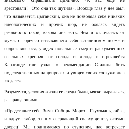
знакомого, спрашивала цинично: «А вас еще не
арестовали?» Это она так шутила». Вообще глаз у нее был,
что называется, цыганский, она не позволяла себе никаких
идеологических и прочих шор, не боялась видеть
реальность такой, какова она есть. Чем и отличалась от
мужа, с горечью называвшего себя «сталинском псом» и
содрогавшегося, увидев повальные смерти раскулаченных
ссыльных крестьян от голода и холода в строящейся
Караганде или узнав о рекомендации Сталина бить
подследственных на допросах и увидев своих сослуживцев
«в деле».
Разумеется, условия жизни ее среды были, мягко выражаясь,
развращающими:
«Представьте себе. Зима. Сибирь. Мороз... Глухомань, тайга,
и вдруг... забор, за ним сверкающий сверху донизу огнями
дворец! Мы поднимаемся по ступеням, нас встречает