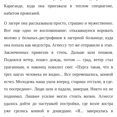
Караганде, куда она приезжала в теплом спецвагоне,
набитом провизией.
О лагере она рассказывала просто, страшно и мужественно.
Вот еще одно ее воспоминание: отказавшуюся воровать
молоко у больных-дистрофиков в лагерной больнице, куда
она попала как медсестра, Агнессу тут же отправили в этап.
Заключенных привезли в степь. Дальше шли пешком.
Поднялся ветер, пошел дождь, потом — град, ветер стал
ураганным, и наконец повалил снег. «Пурга такая, что в
трех шагах человека не видно... Все перемешалось, конвой
исчез. Молодежь наша ушла вперед, старики отстали, я где-
то посередине». Люди шли и падали, замерзая. Никто их не
поднимал. Лишнее усилие могло стоить жизни. Агнессе
удалось дойти до пастушьей постройки, где возле костра
уже грелись конвой и дошедшие. «Я... завернулась в