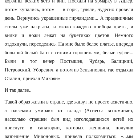
корзины всяких яств и вин. Поехали на ярмарку в Адлер,
потом купались, потом — в горы, гуляли, чудесно провели
день. Вернулись украшенные гирляндами... А праздничные
столы уже накрыты, и около каждого прибора цветы, и
вилки и ножи лежат на букетиках цветов. Немного
отдохнули, переоделись. На мне было белое платье, впереди
большой белый бант с синими горошинами, белые туфли...
Были в тот вечер Постышев, Чубарь, Балицкий,
Петровский, Уборевич, а потом из Зензиновки, где отдыхал
Сталин, приехал Микоян».
И так далее...
Такой образ жизни в стране, где живут не просто аскетично,
а тысячами умирают от голода (Агнесса вспоминает,
насколько страшен был вид изголодавшихся детей их
прислуги в санатории, которых женщина, получив
разрешение Мироновых, привела подкормиться: «...мы