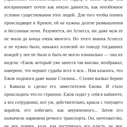
воспринимает почти как некую данность, как неизбежное
условие существования этих людей. Для того чтобы понять
происходящее в Кремле, ей не нужны долгие размышления
и бессонные ночи. Разумеется, ни Агнесса, ни даже муж ее
не знали до конца очень многого. Но этого знания Агнессе
и не нужно было, никаких иллюзий по поводу тогдашних
вождей у нее не было и быть не могло изначально — она их
видела: «Ежов, который уже занесся так высоко, воображал,
наверное, что вершит судьбы всех и вся... Нам казалось, что
Ежов поднялся даже выше Сталина... Сталин вызвал Берию
с Кавказа и сделал его заместителем Ежова. И стало
происходить что-то странное. Ежов сидит у себя в кабинете,
а все сотрудники, вот уж, действительно, крысы с тонущего
корабля, его избегают, как зачумленного... Затем его
назначили наркомом речного транспорта. Он, ничтожество,
не мог понять, куда, как растерялась его власть, не мог