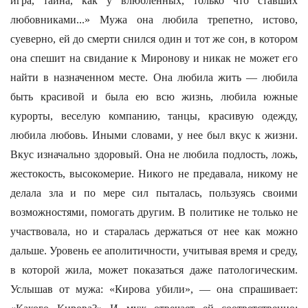
игра, тайна, как у влюбленных, только что ставших
любовниками...» Мужа она любила трепетно, истово,
суеверно, ей до смерти снился один и тот же сон, в котором
она спешит на свидание к Миронову и никак не может его
найти в назначенном месте. Она любила жить — любила
быть красивой и была ею всю жизнь, любила южные
курорты, веселую компанию, танцы, красивую одежду,
любила любовь. Иными словами, у нее был вкус к жизни.
Вкус изначально здоровый. Она не любила подлость, ложь,
жестокость, высокомерие. Никого не предавала, никому не
делала зла и по мере сил пыталась, пользуясь своими
возможностями, помогать другим. В политике не только не
участвовала, но и старалась держаться от нее как можно
дальше. Уровень ее аполитичности, учитывая время и среду,
в которой жила, может показаться даже патологическим.
Услышав от мужа: «Кирова убили», — она спрашивает: