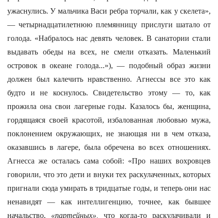
ужаснулись. У мальчика Васи ребра торчали, как у скелета»,
— четырнадцатилетнюю племянницу прислуги шатало от
голода. «Набралось нас девять человек. В санатории стали
выдавать обеды на всех, не смели отказать. Маленький
островок в океане голода...»), — подобный образ жизни
должен был калечить нравственно. Агнессы все это как
будто и не коснулось. Свидетельство этому — то, как
прожила она свои лагерные годы. Казалось бы, женщина,
гордящаяся своей красотой, избалованная любовью мужа,
поклонением окружающих, не знающая ни в чем отказа,
оказавшись в лагере, была обречена во всех отношениях.
Агнесса же осталась сама собой: «Про наших вохровцев
говорили, что это дети и внуки тех раскулаченных, которых
пригнали сюда умирать в тридцатые годы, и теперь они нас
ненавидят — как интеллигенцию, точнее, как бывшее
начальство,
«партейных»,
что когда-то раскулачивали и