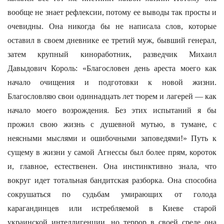
вообще не знает рефлексии, потому ее выводы так просты и
очевидны. Она никогда бы не написала слов, которые
оставил в своем дневнике ее третий муж, бывший генерал,
затем крупный киноработник, разведчик Михаил
Давыдович Король: «Благословен день ареста моего как
начало очищения и подготовки к новой жизни.
Благословляю свои одиннадцать лет тюрем и лагерей — как
начало моего возрождения. Без этих испытаний я бы
прожил свою жизнь с душевной мутью, в тумане, с
неясными мыслями и ошибочными заповедями!» Путь к
сущему в жизни у самой Агнессы был более прям, короток
и, главное, естественен. Она инстинктивно знала, что
вокруг идет тотальная бандитская разборка. Она способна
сокрушаться по судьбам умирающих от голода
карагандинцев или истребляемой в Киеве старой
украинской интеллигенции, но террор в своей среде она