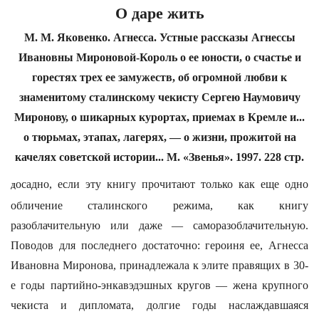
О даре жить
М. М. Яковенко. Агнесса. Устные рассказы Агнессы
Ивановны Мироновой-Король о ее юности, о счастье и
горестях трех ее замужеств, об огромной любви к
знаменитому сталинскому чекисту Сергею Наумовичу
Миронову, о шикарных курортах, приемах в Кремле и...
о тюрьмах, этапах, лагерях, — о жизни, прожитой на
качелях советской истории... М. «Звенья». 1997. 228 стр.
осадно, если эту книгу прочитают только как еще одно
Д
обличение сталинского режима, как книгу
разоблачительную или даже — саморазоблачительную.
Поводов для последнего достаточно: героиня ее, Агнесса
Ивановна Миронова, принадлежала к элите правящих в 30-
е годы партийно-энкавэдэшных кругов — жена крупного
чекиста и дипломата, долгие годы наслаждавшаяся