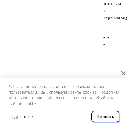
рогатым
на
переплавку
* *
*
Для улучшения работы сайта и его взаимодействия с
пользователями мы используем файлы cookies. Продолжая
Кто
использовать наш сайт, Вы соглашаетесь на обработку
глядел на
файлов cookies.
холку
морской
Подробнее
Принять
струи
за