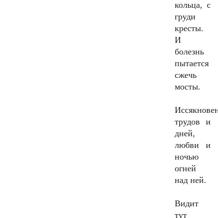
кольца, с
груди
кресты.
И
болезнь
пытается
сжечь
мосты.
Иссякнове
трудов и
дней,
любви и
ночью
огней
над ней.
Видит
тут