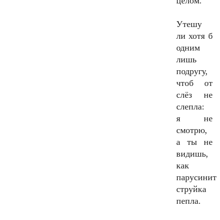
целом.
Утешу
ли хотя б
одним
лишь
подругу,
чтоб от
слёз не
слепла:
я не
смотрю,
а ты не
видишь,
как
парусинит
струйка
пепла.