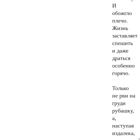
И
обожгло
плечо.
Жизнь
заставляет
спешить
и даже
драться
особенно
горячо.
Только
не рви на
груди
рубашку,
а,
наступая
издалека,