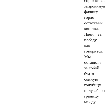
спрыскива
запрокину
фляжку,
горло
остатками
коньяка.
Пьём за
победу,
как
говорится.
Мы
оставили
за собой,
будто
сонную
голубицу,
полузабро
границу
между