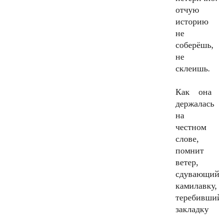
отчую
историю
не
соберёшь,
не
склеишь.
Как она
держалась
на
честном
слове,
помнит
ветер,
сдувающи
камилавку,
теребивши
закладку