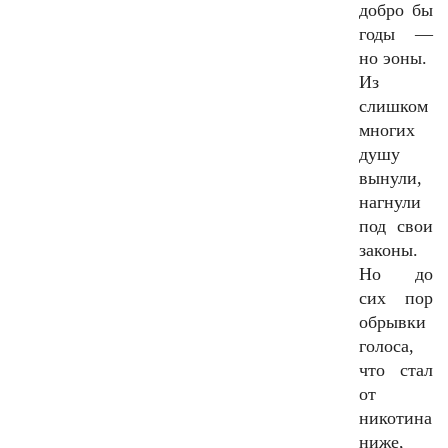
добро бы
годы —
но эоны.
Из
слишком
многих
душу
вынули,
нагнули
под свои
законы.
Но до
сих пор
обрывки
голоса,
что стал
от
никотина
ниже,