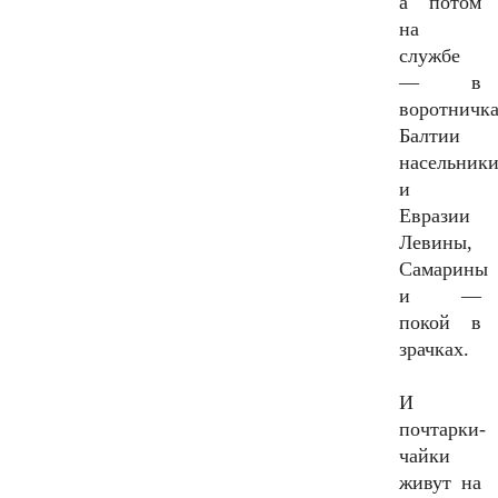
а потом
на
службе
— в
воротничка
Балтии
насельник
и
Евразии
Левины,
Самарины
и —
покой в
зрачках.
И
почтарки-
чайки
живут на