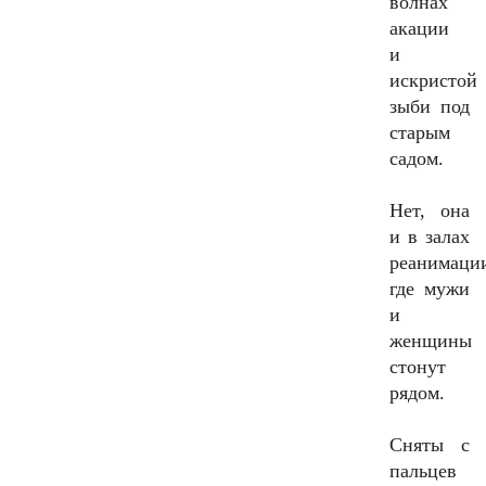
волнах
акации
и
искристой
зыби под
старым
садом.
Нет, она
и в залах
реанимаци
где мужи
и
женщины
стонут
рядом.
Сняты с
пальцев