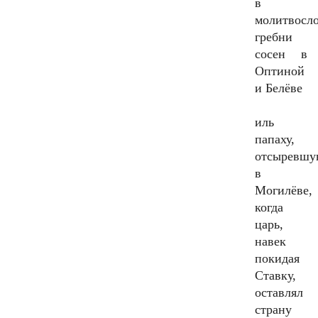
в
молитвосло
гребни
сосен в
Оптиной
и Белёве
иль
папаху,
отсыревш
в
Могилёве,
когда
царь,
навек
покидая
Ставку,
оставлял
страну