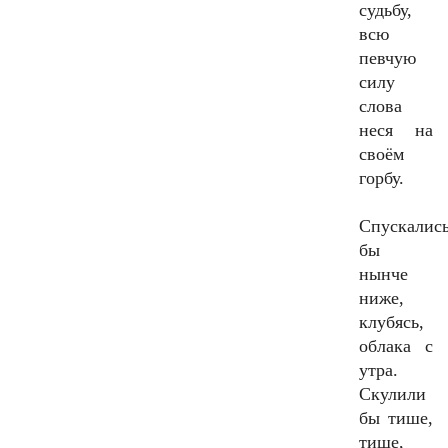
судьбу,
всю
певчую
силу
слова
неся на
своём
горбу.
Спускалис
бы
нынче
ниже,
клубясь,
облака с
утра.
Скулили
бы тише,
тише,