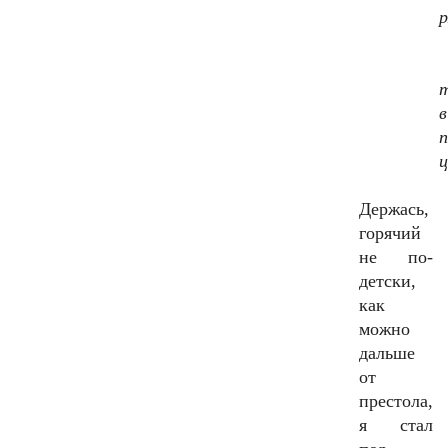
р
т
в
ц
Держась,
горячий
не по-
детски,
как
можно
дальше
от
престола,
я стал