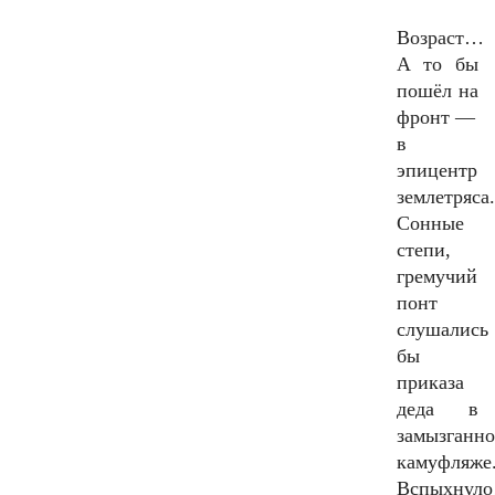
Возраст…
А то бы
пошёл на
фронт —
в
эпицентр
землетряса.
Сонные
степи,
гремучий
понт
слушались
бы
приказа
деда в
замызганн
камуфляже
Вспыхнул