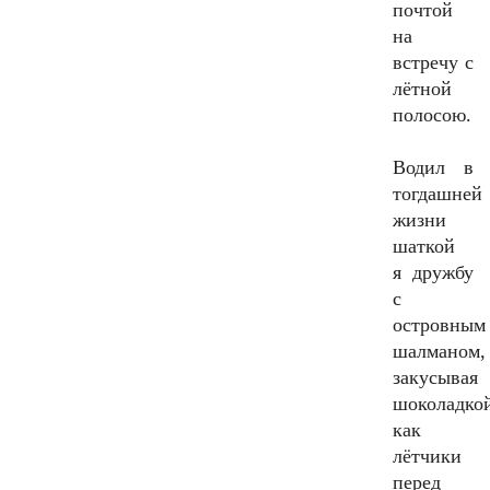
почтой
на
встречу с
лётной
полосою.
Водил в
тогдашней
жизни
шаткой
я дружбу
с
островным
шалманом,
закусывая
шоколадко
как
лётчики
перед