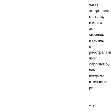
часы
допрошено
пытано,
избито
до
синевы,
наконец
в
расстрельн
ямы
сброшено,
как
когда-то
в чумные
рвы.
* *