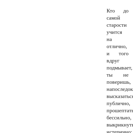
Кто до
самой
старости
учится
на
отлично,
и того
вдруг
подмывает,
ты не
поверишь,
напоследок
высказатьс
публично,
прошептат
бессильно,
выкрикнут
истерично: