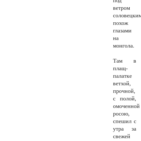
под
ветром
соловецки
похож
глазами
на
монгола.
Там в
плащ-
палатке
ветхой,
прочной,
с полой,
омоченной
росою,
спешил с
утра за
свежей