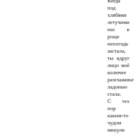
Когда
под
хлябями
летучими
нас в
роще
непогодь
застала,
ты вдруг
лицо моё
колючее
разглажива
ладонью
стала.
С тех
пор
каким-то
чудом
минули