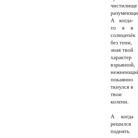
чистилище
разумеющи
А когда-
то я в
солнцепёк
без тени,
зная твой
характер
взрывной,
нежнеющи
покаянно
ткнулся в
твои
колени.
А когда
решился
поднять