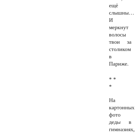
ещё
слышны…
И
меркнут
волосы
твои за
столиком
в
Париже.
* *
*
На
картонных
фото
дед
ы
в
гимназиях,