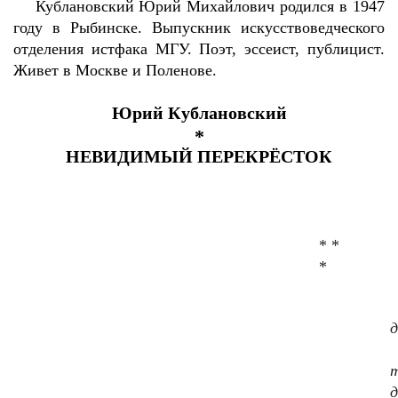
Кублановский Юрий Михайлович родился в 1947
году в Рыбинске. Выпускник искусствоведческого
отделения истфака МГУ. Поэт, эссеист, публицист.
Живет в Москве и Поленове.
Юрий Кублановский
*
НЕВИДИМЫЙ ПЕРЕКРЁСТОК
* *
*
д