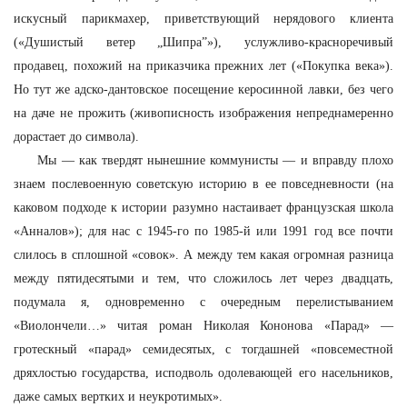
искусный парикмахер, приветствующий нерядового клиента
(«Душистый ветер „Шипра”»), услужливо-красноречивый
продавец, похожий на приказчика прежних лет («Покупка века»).
Но тут же адско-дантовское посещение керосинной лавки, без чего
на даче не прожить (живописность изображения непреднамеренно
дорастает до символа).
Мы — как твердят нынешние коммунисты — и вправду плохо
знаем послевоенную советскую историю в ее повседневности (на
каковом подходе к истории разумно настаивает французская школа
«Анналов»); для нас с 1945-го по 1985-й или 1991 год все почти
слилось в сплошной «совок». А между тем какая огромная разница
между пятидесятыми и тем, что сложилось лет через двадцать,
подумала я, одновременно с очередным перелистыванием
«Виолончели…» читая роман Николая Кононова «Парад» —
гротескный «парад» семидесятых, с тогдашней «повсеместной
дряхлостью государства, исподволь одолевающей его насельников,
даже самых вертких и неукротимых».