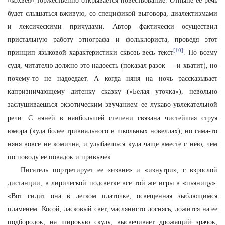
«кохвея» торжественно открывается повествование. Отныне ее речь
будет слышаться вживую, со спецификой выговора, диалектизмами
и лексическими причудами. Автор фактически осуществил
пристальную работу этнографа и фольклориста, проведя этот
[10]
принцип языковой характеристики сквозь весь текст
. По всему
судя, читателю должно это надоесть (показал разок — и хватит), но
почему-то не надоедает. А когда няня на ночь рассказывает
капризничающему дитенку сказку («Белая уточка»), невольно
заслушиваешься экзотическим звучанием ее лукаво-увлекательной
речи. С няней в наибольшей степени связана чистейшая струя
юмора (куда более тривиального в школьных новеллах); но сама-то
няня вовсе не комична, и улыбаешься куда чаще вместе с нею, чем
по поводу ее повадок и привычек.
Писатель портретирует ее «извне» и «изнутри», с взрослой
дистанции, в лирической подсветке все той же игры в «пьяницу».
«Вот сидит она в легком платочке, освещенная зыблющимся
пламенем. Косой, ласковый свет, маслянисто лоснясь, ложится на ее
подбородок, на широкую скулу; высвечивает дрожащий зрачок,