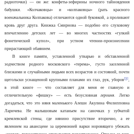
радиоточки) — он же: конфеты-зефирины ночного тайноядения
бабушки. «Колчаковцы» и «колпаковцы» (рать красного
военачальника Колпакова) отличаются одной буковкой, а проливают
кровь друг друга. Книжка Смирнова — подобно его слуховому
впечатлению детских лет — во многих частностях «гулкий
фонетический купол», при устном чтении-произнесении
прирастающий обаянием.
В книге памяти, уставленной утварью и обставленной
зодчеством родного московского «терема», густо заселенной
близкими и случайными людьми всех возрастов и состояний, почти
[9]
щегольски уснащенной крупными планами их глаз, рук, уборов
,
в этой книге — что составляет для меня ее главную и
отличительную «фишку» — есть безусловная
героиня.
Легко
догадаться, что это няня маленького Алеши Акулина Филипповна
Ларичева. Не малышовым катаньем на саночках у зубчатой
кремлевской стены, где нянино присутствие вторично, а ее
явлением на авансцене за церемонией варки норовящего убежать