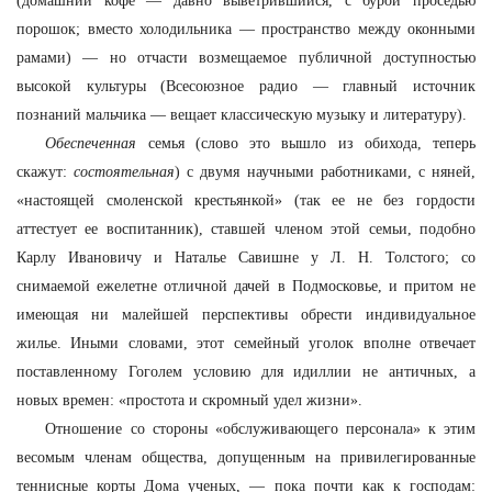
(домашний кофе — давно выветрившийся, с бурой проседью
порошок; вместо холодильника — пространство между оконными
рамами) — но отчасти возмещаемое публичной доступностью
высокой культуры (Всесоюзное радио — главный источник
познаний мальчика — вещает классическую музыку и литературу).
Обеспеченная
семья (слово это вышло из обихода, теперь
скажут:
состоятельная
) с двумя научными работниками, с няней,
«настоящей смоленской крестьянкой» (так ее не без гордости
аттестует ее воспитанник), ставшей членом этой семьи, подобно
Карлу Ивановичу и Наталье Савишне у Л. Н. Толстого; со
снимаемой ежелетне отличной дачей в Подмосковье, и притом не
имеющая ни малейшей перспективы обрести индивидуальное
жилье. Иными словами, этот семейный уголок вполне отвечает
поставленному Гоголем условию для идиллии не античных, а
новых времен: «простота и скромный удел жизни».
Отношение со стороны «обслуживающего персонала» к этим
весомым членам общества, допущенным на привилегированные
теннисные корты Дома ученых, — пока почти как к господам: