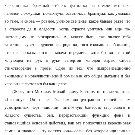
керосинчика, бражный отблеск фитилька на стекле, вспышка
льняной лохмушки: полыхнула, осветилась, брызнула, как умылась
во тьме, и снова — ровное, уютное свеченье, какое бывает разве что
в старости да в младости, когда страсти улеглись или еще по-
настоящему не разгорелись. А, может быть, так являет себя
затаенное чувство душевного родства, того взаимного обожания,
что не высказывается, а молча передается хотя бы вот с этой
кочующей из рук в руки вытертой колодой карт». Снова
стихотворение в прозе. Одно из тех, что импровизационно
вживлены в новеллистический роман как его общее дыхание и без
чего он не состоялся бы как целое.
(Жаль, что Михаилу Михайловичу Бахтину не прочесть этого
«Пьяницу». Он нашел бы там концентрацию точнейше им
усмотренных черт идиллии: интимную близость старческого и
младого существа, быт, перерастающий функцию фона и
становящийся основой действия, как эта прихотливая керосиновая
лампа, а главное — ту
поэзию невинности
, без которой идиллия из