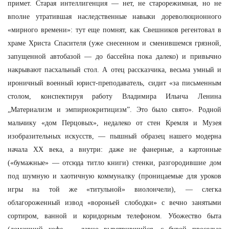
примет. Старая интеллигенция — нет, не старорежимная, но не
вполне утратившая наследственные навыки дореволюционного
«мирного времени»: тут еще помнят, как Свешников регентовал в
храме Христа Спасителя (уже снесенном и сменившемся грязной,
запущенной автобазой — до бассейна пока далеко) и привычно
накрывают пасхальный стол. А отец рассказчика, весьма умный и
ироничный военный юрист-преподаватель, сидит «за письменным
столом, конспектируя работу Владимира Ильича Ленина
„Материализм и эмпириокритицизм”. Это было свято». Родной
мальчику «дом Перцовых», недалеко от стен Кремля и Музея
изобразительных искусств, — пышный образец нашего модерна
начала ХХ века, а внутри: даже не фанерные, а картонные
(«бумажные» — отсюда титло книги) стенки, разгородившие дом
под шумную и хаотичную коммуналку (проницаемые для уроков
игры на той же «титульной» виолончели), — слегка
облагороженный извод «вороньей слободки» с вечно занятыми
сортиром, ванной и коридорным телефоном. Убожество быта