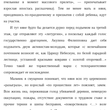
пчельнике в момент массового прилета», — припечатывает
взрослая ипостась рассказчика). Тем не менее мать и няня,
приодевшись по-праздничному и прихватив с собой ребенка, идут
на участок.
И тут няне будто бы делается дурно перед подъемом на третий
этаж, где отправляют эту «литургию», а поскольку каждый голос
государственно драгоценен, Акулина Филипповна дает себя
подхватить двум активистам-м
о
лодцам, которые «с величайшим
почтением возносят ее, как Царицу Небесную, по белой парадной
лестнице, устланной красными коврами с золотой оторочкой...»
Точно такой же торжественный марш с телохранителями
сопровождает ее нисхождение.
Мальчик в смущении понимает, что няня всю эту церемонию
«разыграла», но взрослый «по прошествии лет» поясняет, зачем.
Всю жизнь она, пережившая голод убиваемой деревни, немецкую
оккупацию, пожары, отсутствие документов о трудовом стаже и
прочие тернии и шипы бесправия, «покорствовала <…> воле