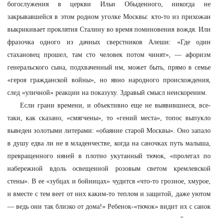
богослужения в церкви Ильи Обыденного, никогда не
закрывавшейся в этом родном уголке Москвы: кто-то из прихожан
выкрикивает проклятия Сталину во время поминовения вождя. Или
фразочка одного из дачных сверстников Алеши: «Где один
стахановец прошел, там сто человек потом чинят», — афоризм
генеральского сына, подхваченный им, может быть, прямо в семье
«героя гражданской войны», но явно народного происхождения,
след «уличной» реакции на показуху. Здравый смысл неискореним.
Если грани времени, и объективно еще не выявившиеся, все-
таки, как сказано, «смягчены», то «гений места», топос выпукло
выведен золотыми литерами: «обаяние старой Москвы». Оно запало
в душу едва ли не в младенчестве, когда на саночках путь малыша,
превращенного няней в плотно укутанный тючок, «пролегал по
набережной вдоль освещенной розовым светом кремлевской
стены». В ее «зубцах и бойницах» чудится «что-то грозное, хмурое,
и вместе с тем веет от них каким-то теплом и защитой, даже уютом
— ведь они так близко от дома!» Ребенок-«тючок» видит их с санок