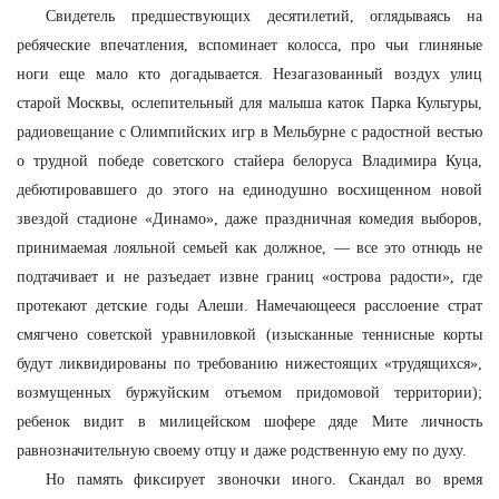
Свидетель предшествующих десятилетий, оглядываясь на
ребяческие впечатления, вспоминает колосса, про чьи глиняные
ноги еще мало кто догадывается. Незагазованный воздух улиц
старой Москвы, ослепительный для малыша каток Парка Культуры,
радиовещание с Олимпийских игр в Мельбурне с радостной вестью
о трудной победе советского стайера белоруса Владимира Куца,
дебютировавшего до этого на единодушно восхищенном новой
звездой стадионе «Динамо», даже праздничная комедия выборов,
принимаемая лояльной семьей как должное, — все это отнюдь не
подтачивает и не разъедает извне границ «острова радости», где
протекают детские годы Алеши. Намечающееся расслоение страт
смягчено советской уравниловкой (изысканные теннисные корты
будут ликвидированы по требованию нижестоящих «трудящихся»,
возмущенных буржуйским отъемом придомовой территории);
ребенок видит в милицейском шофере дяде Мите личность
равнозначительную своему отцу и даже родственную ему по духу.
Но память фиксирует звоночки иного. Скандал во время