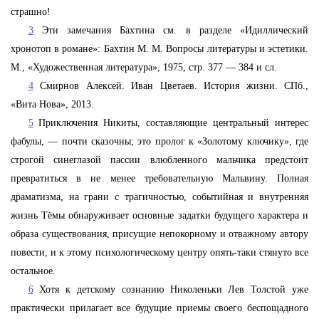
страшно!
3
Эти замечания Бахтина см. в разделе «Идиллический
хронотоп в романе»: Бахтин М. М. Вопросы литературы и эстетики.
М., «Художественная литература», 1975, стр. 377 — 384 и сл.
4
Смирнов Алексей. Иван Цветаев. История жизни. СПб.,
«Вита Нова», 2013.
5
Приключения Никиты, составляющие центральный интерес
фабулы, — почти сказочны; это пролог к «Золотому ключику», где
строгой синеглазой пассии влюбленного мальчика предстоит
превратиться в не менее требовательную Мальвину. Полная
драматизма, на грани с трагичностью, событийная и внутренняя
жизнь Тёмы обнаруживает основные задатки будущего характера и
образа существования, присущие непокорному и отважному автору
повести, и к этому психологическому центру опять-таки стянуто все
остальное.
6
Хотя к детскому сознанию Николеньки Лев Толстой уже
практически прилагает все будущие приемы своего беспощадного