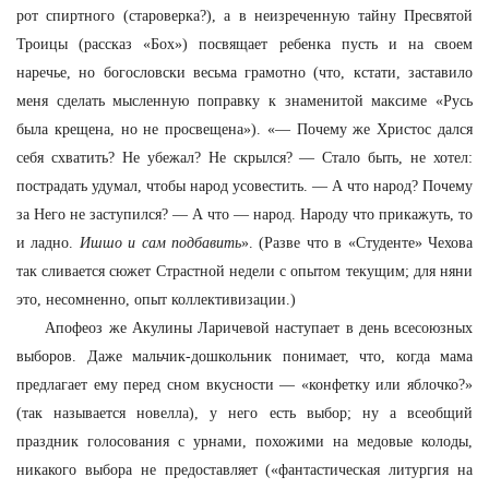
рот спиртного (староверка?), а в неизреченную тайну Пресвятой
Троицы (рассказ «Бох») посвящает ребенка пусть и на своем
наречье, но богословски весьма грамотно (что, кстати, заставило
меня сделать мысленную поправку к знаменитой максиме «Русь
была крещена, но не просвещена»). «— Почему же Христос дался
себя схватить? Не убежал? Не скрылся? — Стало быть, не хотел:
пострадать удумал, чтобы народ усовестить. — А что народ? Почему
за Него не заступился? — А что — народ. Народу что прикажуть, то
и ладно.
Ишшо и сам
подбавить
». (Разве что в «Студенте» Чехова
так сливается сюжет Страстной недели с опытом текущим; для няни
это, несомненно, опыт коллективизации.)
Апофеоз же Акулины Ларичевой наступает в день всесоюзных
выборов. Даже мальчик-дошкольник понимает, что, когда мама
предлагает ему перед сном вкусности — «конфетку или яблочко?»
(так называется новелла), у него есть выбор; ну а всеобщий
праздник голосования с урнами, похожими на медовые колоды,
никакого выбора не предоставляет («фантастическая литургия на