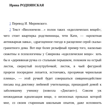
Ирина РОДНЯНСКАЯ
1
Перевод И. Миримского.
2
Текст «Виолончели…» полон таких «идиллических вещей»;
чего стоит квартирка родственницы, тети Кати, — «крохотная
антикварная лавка», «драгоценное гнездо в расщелине серой скалы»
гранитного дома. Вот еще более рельефный пример того, насколько
сюжетны и психологичны у Смирнова «идиллические вещи»: хоть
бы и «деревянная ручка со стальным перышком, похожим на острый
листок, свернутый полутрубочкой; листок, в чьей фигурной
прорези посередине лопается, истончаясь, прозрачная чернильная
пленка», — этой ручкой будет совершаться священнодействие
письма под диктовку любимой учительницы, пришедшей домой к
заболевшему ученику (новелла «Диктант»). Совсем уж
неожиданная идеализация вещи, о несносных проказах которой
мне, со своим старинным школьным опытом, даже вспомнить