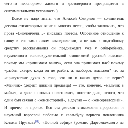
чего-то неоспоримо живого и достоверного превращается в
сентиментальную условность.)
Вовсе не надо знать, что Алексей Смирнов — сочинитель
десятка стихотворных книг и многих песен, чтобы заключить, что
проза «Виолончели…» писалась поэтом. Особенное отношение к
слову в его заманчивом самодовлении, а не как к подсобному
средству рассказывания он преднаходит уже у себя-ребенка,
изумленного головокружительной омонимией русской лексики:
почему мы «принимаем ванну», если она принимает нас? почему
«разбит сквер», когда он не разбит, а, наоборот, высажен? что за
«присутствие духа» у того, кто ни в каких духов не верит?
«Майчик» (дефект дикции продавца) — это, конечно, «мальчик в
майке», а двое знакомых поженились, понятое дело, оттого, что
один был связан с «консисторией», а другая — с «консерваторией».
И прочее, и прочее. Вся эта детская этимология прорастает и
неуемной взрослой любовью к каламбуру верного поклонника
[8]
Козьмы Пруткова
: «Ночной зефир» (романс Даргомыжского из