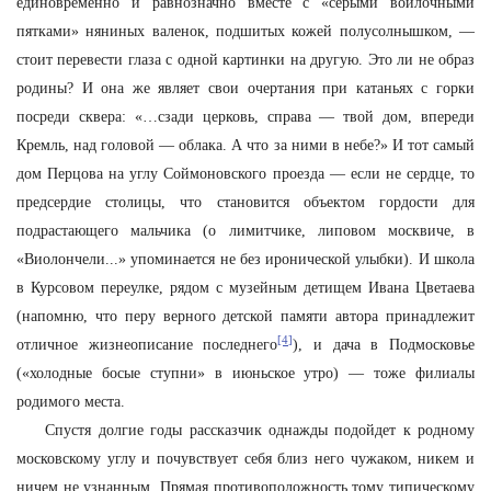
единовременно и равнозначно вместе с «серыми войлочными
пятками» няниных валенок, подшитых кожей полусолнышком, —
стоит перевести глаза с одной картинки на другую. Это ли не образ
родины? И она же являет свои очертания при катаньях с горки
посреди сквера: «…сзади церковь, справа — твой дом, впереди
Кремль, над головой — облака. А что за ними в небе?» И тот самый
дом Перцова на углу Соймоновского проезда — если не сердце, то
предсердие столицы, что становится объектом гордости для
подрастающего мальчика (о лимитчике, липовом москвиче, в
«Виолончели...» упоминается не без иронической улыбки). И школа
в Курсовом переулке, рядом с музейным детищем Ивана Цветаева
(напомню, что перу верного детской памяти автора принадлежит
[4]
отличное жизнеописание последнего
), и дача в Подмосковье
(«холодные босые ступни» в июньское утро) — тоже филиалы
родимого места.
Спустя долгие годы рассказчик однажды подойдет к родному
московскому углу и почувствует себя близ него чужаком, никем и
ничем не узнанным. Прямая противоположность тому типическому