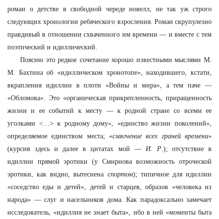
роман о детстве в свободной череде новелл, не так уж строго
следующих хронологии ребяческого взросления. Роман скрупулезно
правдивый в отношении схваченного им времени — и вместе с тем
поэтический и идиллический.
Поясню это редкое сочетание хорошо известными мыслями М.
М. Бахтина об «идиллическом хронотопе», находившего, кстати,
вкрапления идиллии в плоти «Войны и мира», а тем паче —
«Обломова». Это «органическая прикрепленность, приращенность
жизни и ее событий к месту — к родной стране со всеми ее
уголками <…> к родному дому», «единство жизни поколений»,
определяемое единством места; «
смягчение всех граней времени
»
(курсив здесь и далее в цитатах мой —
И. Р
.); отсутствие в
идиллии прямой эротики (у Смирнова возможность отроческой
эротики, как видно, вытеснена
спортом
); типичное для идиллии
«соседство еды и детей», детей и старцев, образов «человека из
народа» — слуг и насельников дома. Как парадоксально замечает
исследователь, «идиллия не знает быта», ибо в ней «моменты быта