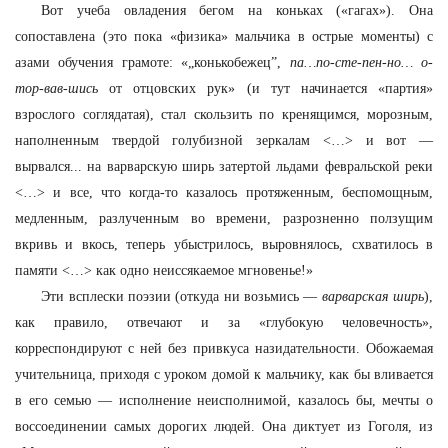
Вот учеба овладения бегом на коньках («гагах»). Она
сопоставлена (это пока «физика» мальчика в острые моменты) с
азами обучения грамоте: «„конькобежец”,
па…по-сте-пен-но… о-
тор-вав-шись
от отцовских рук» (и тут начинается «партия»
взрослого соглядатая), стал скользить по кренящимся, морозным,
наполненным твердой голубизной зеркалам <…> и вот —
вырвался... на варварскую ширь затертой льдами февральской реки
<…> и все, что когда-то казалось протяженным, беспомощным,
медленным, разлученным во времени, разрозненно ползущим
вкривь и вкось, теперь убыстрилось, выровнялось, схватилось в
памяти <…> как одно неиссякаемое мгновенье!»
Эти всплески поэзии (откуда ни возьмись —
варварская ширь
),
как правило, отвечают и за «глубокую человечность»,
корреспондируют с ней без привкуса назидательности. Обожаемая
учительница, приходя с уроком домой к мальчику, как бы вливается
в его семью — исполнение неисполнимой, казалось бы, мечты о
воссоединении самых дорогих людей. Она диктует из Гоголя, из