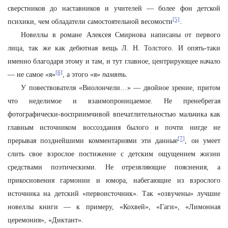
сверстников до наставников и учителей — более фон детской
[5]
психики, чем обладатели самостоятельной весомости
.
Новеллы в романе Алексея Смирнова написаны от первого
лица, так же как дебютная вещь Л. Н. Толстого. И опять-таки
именно благодаря этому и там, и тут главное, центрирующее начало
[6]
— не самое «я»
, а этого «я»
память
.
У повествователя «Виолончели…» — двойное зрение, притом
что неделимое и взаимопроницаемое. Не пренебрегая
фотографически-восприимчивой впечатлительностью мальчика как
главным источником воссоздания былого и почти нигде не
[7]
прерывая позднейшими комментариями эти данные
, он умеет
слить свое взрослое постижение с детским ощущением жизни
средствами поэтическими. Не отрезвляющие пояснения, а
прикосновения гармонии и юмора, набегающие из взрослого
источника на детский «первоисточник». Так «озвучены» лучшие
новеллы книги — к примеру, «Кохвей», «Гаги», «Лимонная
церемония», «Диктант».