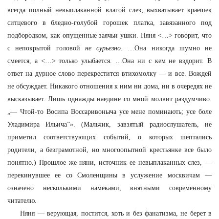
всегда полный невыплаканной влагой слез; выхватывает краешек
ситцевого в бледно-голубой горошек платка, завязанного под
подбородком, как опущенные заячьи ушки. Няня <…> говорит, что
с непокрытой головой
не сурьезно.
…Она никогда шумно не
смеется, а <…> только улыбается. …Она ни с кем не вздорит. В
ответ на дурное слово перекрестится втихомолку — и все. Вождей
не обсуждает. Никакого отношения к ним ни дома, ни в очередях не
высказывает. Лишь однажды наедине со мной молвит раздумчиво:
„— Чтой-то Восипа Воссаривоныча усе мене поминають; усе боле
Уладимира Ильича”». (Мальчик, завзятый радиослушатель, не
приметил соответствующих событий, о которых шептались
родители, а безграмотной, но многоопытной крестьянке все было
понятно.) Прошлое же няни, источник ее невыплаканных слез, —
перекинувшее ее со Смоленщины в услужение москвичам —
означено несколькими намеками, внятными современному
читателю.
Няня — верующая, постится, хоть и без фанатизма, не берет в