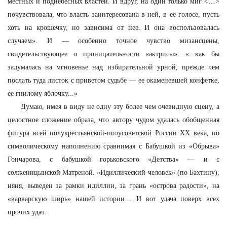
местных и поднебесных властей. И вдруг, на один только миг <…>
почувствовала, что власть заинтересована в ней, в ее голосе, пусть
хоть на крошечку, но зависима от нее. И она воспользовалась
случаем». И — особенно точное чувство мизансцены,
свидетельствующее о проницательности «актрисы»: «...как бы
задумалась на мгновенье над избирательной урной, прежде чем
послать туда листок с приветом судьбе — ее окаменевшей конфетке,
ее гнилому яблочку...»
Думаю, имея в виду не одну эту более чем очевидную сцену, а
целостное сложение образа, что автору чудом удалась обобщенная
фигура всей полукрестьянской-полусоветской России ХХ века, по
символическому наполнению сравнимая с Бабушкой из «Обрыва»
Гончарова, с бабушкой горьковского «Детства» — и с
солженицынской Матреной. «Идиллический человек» (по Бахтину),
няня, выведен за рамки идиллии, за грань «острова радости», на
«варварскую ширь» нашей истории… И вот удача поверх всех
прочих удач.