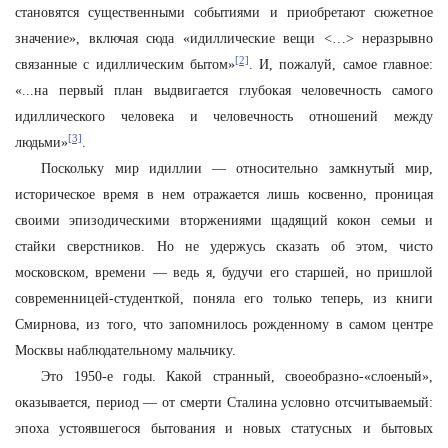
становятся существенными событиями и приобретают сюжетное
значение», включая сюда «идиллические вещи <…> неразрывно
[2]
связанные с идиллическим бытом»
. И, пожалуй, самое главное:
«...на первый план выдвигается глубокая человечность самого
идиллического человека и человечность отношений между
[3]
людьми»
.
Поскольку мир идиллии — относительно замкнутый мир,
историческое время в нем отражается лишь косвенно, проницая
своими эпизодическими вторжениями щадящий кокон семьи и
стайки сверстников. Но не удержусь сказать об этом, чисто
московском, времени — ведь я, будучи его старшей, но пришлой
современницей-студенткой, поняла его только теперь, из книги
Смирнова, из того, что запомнилось рожденному в самом центре
Москвы наблюдательному мальчику.
Это 1950-е годы. Какой странный, своеобразно-«слоеный»,
оказывается, период — от смерти Сталина условно отсчитываемый:
эпоха устоявшегося бытования и новых статусных и бытовых