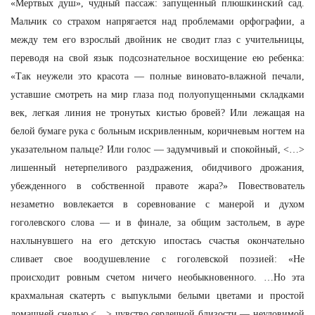
«Мертвых душ», чудный пассаж: запущенный плюшкинский сад.
Мальчик со страхом напрягается над проблемами орфографии, а
между тем его взрослый двойник не сводит глаз с учительницы,
переводя на свой язык подсознательное восхищение ею ребенка:
«Так неужели это красота — полные виновато-влажной печали,
уставшие смотреть на мир глаза под полуопущенными складками
век, легкая линия не тронутых кистью бровей? Или лежащая на
белой бумаге рука с больным искривленным, коричневым ногтем на
указательном пальце? Или голос — задумчивый и спокойный, <…>
лишенный нетерпеливого раздражения, обидчивого дрожания,
убежденного в собственной правоте жара?» Повествователь
незаметно вовлекается в соревнование с манерой и духом
гоголевского слова — и в финале, за общим застольем, в ауре
нахлынувшего на его детскую ипостась счастья окончательно
сливает свое воодушевление с гоголевской поэзией: «Не
происходит ровным счетом ничего необыкновенного. …Но эта
крахмальная скатерть с выпуклыми белыми цветами и простой
домашней снедью <…> чувство сердечной близости — неуловимой