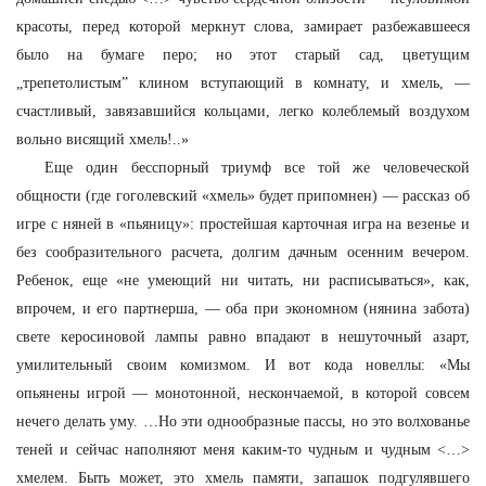
красоты, перед которой меркнут слова, замирает разбежавшееся
было на бумаге перо; но этот старый сад, цветущим
„трепетолистым” клином вступающий в комнату, и хмель, —
счастливый, завязавшийся кольцами, легко колеблемый воздухом
вольно висящий хмель!..»
Еще один бесспорный триумф все той же человеческой
общности (где гоголевский «хмель» будет припомнен) — рассказ об
игре с няней в «пьяницу»: простейшая карточная игра на везенье и
без сообразительного расчета, долгим дачным осенним вечером.
Ребенок, еще «не умеющий ни читать, ни расписываться», как,
впрочем, и его партнерша, — оба при экономном (нянина забота)
свете керосиновой лампы равно впадают в нешуточный азарт,
умилительный своим комизмом. И вот кода новеллы: «Мы
опьянены игрой — монотонной, нескончаемой, в которой совсем
нечего делать уму. …Но эти однообразные пассы, но это волхованье
теней и сейчас наполняют меня каким-то чудн
ы
м и ч
у
дным <…>
хмелем. Быть может, это хмель памяти, запашок подгулявшего