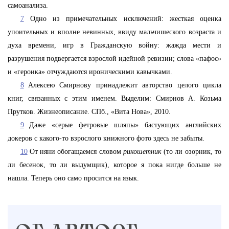
самоанализа.
7
Одно из примечательных исключений: жесткая оценка
упоительных и вполне невинных, ввиду мальчишеского возраста и
духа времени, игр в Гражданскую войну: жажда мести и
разрушения подвергается взрослой идейной ревизии; слова «пафос»
и «героика» отчуждаются ироническими кавычками.
8
Алексею Смирнову принадлежит авторство целого цикла
книг, связанных с этим именем. Выделим: Смирнов А. Козьма
Прутков. Жизнеописание. СПб., «Вита Нова», 2010.
9
Даже «серые фетровые шляпы» бастующих английских
докеров с какого-то взрослого книжного фото здесь не забыты.
10
От няни обогащаемся словом
рикошетник
(то ли озорник, то
ли бесенок, то ли выдумщик), которое я пока нигде больше не
нашла. Теперь оно само просится на язык.