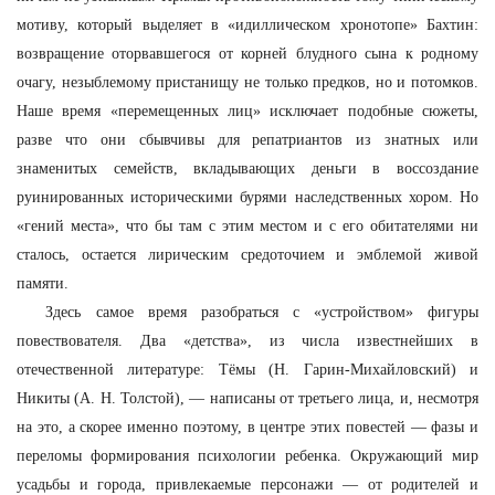
мотиву, который выделяет в «идиллическом хронотопе» Бахтин:
возвращение оторвавшегося от корней блудного сына к родному
очагу, незыблемому пристанищу не только предков, но и потомков.
Наше время «перемещенных лиц» исключает подобные сюжеты,
разве что они сбывчивы для репатриантов из знатных или
знаменитых семейств, вкладывающих деньги в воссоздание
руинированных историческими бурями наследственных хором. Но
«гений места», что бы там с этим местом и с его обитателями ни
сталось, остается лирическим средоточием и эмблемой живой
памяти.
Здесь самое время разобраться с «устройством» фигуры
повествователя. Два «детства», из числа известнейших в
отечественной литературе: Тёмы (Н. Гарин-Михайловский) и
Никиты (А. Н. Толстой), — написаны от третьего лица, и, несмотря
на это, а скорее именно поэтому, в центре этих повестей — фазы и
переломы формирования психологии ребенка. Окружающий мир
усадьбы и города, привлекаемые персонажи — от родителей и