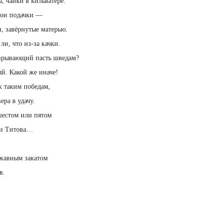
, чайки в кильватере.
мои подачки —
, завёрнутые матерью.
 ли, что из-за качки.
зрывающий пасть шведам?
й. Какой же иначе!
к таким победам,
ера в удачу.
шестом или пятом
 и Титова…
жавным закатом
в.