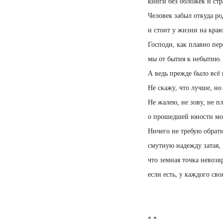
книги без обложек и ст
Человек забыл откуда р
и стоит у жизни на краю
Господи, как плавно пе
мы от бытия к небытию.
А ведь прежде было всё 
Не скажу, что лучше, но
Не жалею, не зову, не п
о прошедшей юности мо
Ничего не требую обратн
смутную надежду затая,
что земная точка невозвр
если есть, у каждого сво
* *