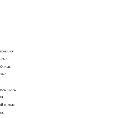
отразился
рюмо.
обился,
само.
ерез поле,
ал.
й и воля,
ал.