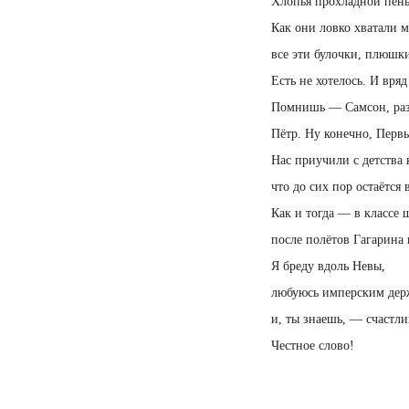
Хлопья прохладной пены
Как они ловко хватали 
все эти булочки, плюшки
Есть не хотелось. И вряд
Помнишь — Самсон, ра
Пётр. Ну конечно, Первы
Нас приучили с детства 
что до сих пор остаётся в
Как и тогда — в классе 
после полётов Гагарина
Я бреду вдоль Невы,
любуюсь имперским дер
и, ты знаешь, — счастли
Честное слово!