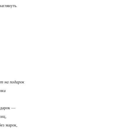
аглянуть.
т на подарок
лки
одарок —
ниц,
без марок,