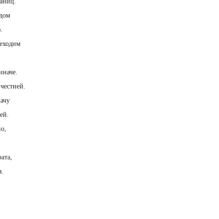
раниц.
одом
.
реходим
иначе.
 честней.
лачу
ей.
о,
ата,
я.