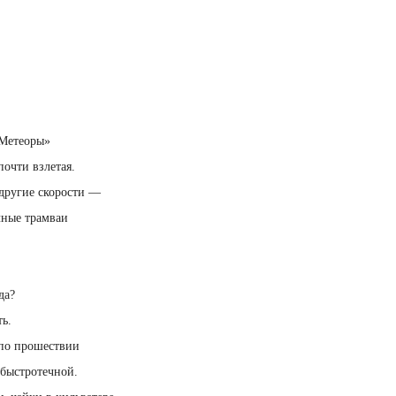
«Метеоры»
почти взлетая.
другие скорости —
чные трамваи
да?
ь.
 по прошествии
 быстротечной.