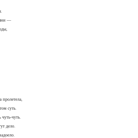
ы.
тяни —
оды,
а пролетела,
том суть.
 чуть-чуть.
ут дело.
адоело.