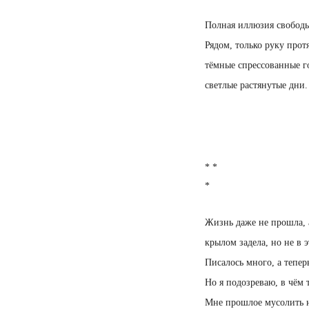
Полная иллюзия свобод
Рядом, только руку про
тёмные спрессованные г
светлые растянутые дни.
* *
*
Жизнь даже не прошла, 
крылом задела, но не в э
Писалось много, а теперь
Но я подозреваю, в чём т
Мне прошлое мусолить н