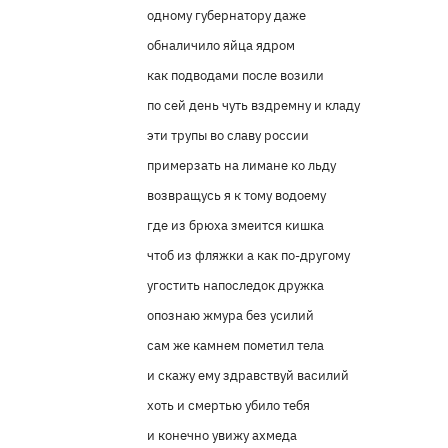
одному губернатору даже
обналичило яйца ядром
как подводами после возили
по сей день чуть вздремну и кладу
эти трупы во славу россии
примерзать на лимане ко льду
возвращусь я к тому водоему
где из брюха змеится кишка
чтоб из фляжки а как по-другому
угостить напоследок дружка
опознаю жмура без усилий
сам же камнем пометил тела
и скажу ему здравствуй василий
хоть и смертью убило тебя
и конечно увижу ахмеда