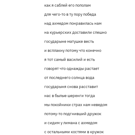
как я саблей его пополам
для чего-то в ту пору победа
над ахмедом понравилась нам
на курьерских доставили спешно
государыне матушке весть
и всплакну потому что конечно
я тот самый василий и есть
говорят что однажды растает
от последнего солнца вода
государыня снова расставит
нас в былые шеренги тогда
мы покойники страх нам неведом
потому-то подгнивший дружок
и сидим у лимана с ахмедом
с остальными костями в кружок