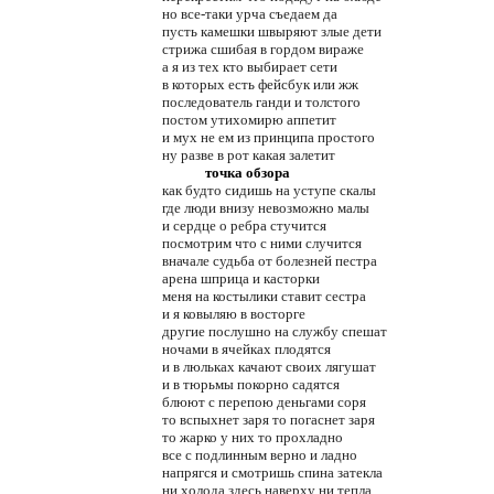
но все-таки урча съедаем да
пусть камешки швыряют злые дети
стрижа сшибая в гордом вираже
а я из тех кто выбирает сети
в которых есть фейсбук или жж
последователь ганди и толстого
постом утихомирю аппетит
и мух не ем из принципа простого
ну разве в рот какая залетит
точка обзора
как будто сидишь на уступе скалы
где люди внизу невозможно малы
и сердце о ребра стучится
посмотрим что с ними случится
вначале судьба от болезней пестра
арена шприца и касторки
меня на костылики ставит сестра
и я ковыляю в восторге
другие послушно на службу спешат
ночами в ячейках плодятся
и в люльках качают своих лягушат
и в тюрьмы покорно садятся
блюют с перепою деньгами соря
то вспыхнет заря то погаснет заря
то жарко у них то прохладно
все с подлинным верно и ладно
напрягся и смотришь спина затекла
ни холода здесь наверху ни тепла