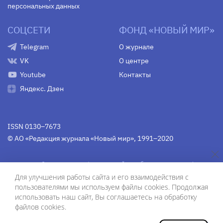
персональных данных
СОЦСЕТИ
ФОНД «НОВЫЙ МИР»
Telegram
О журнале
VK
О центре
Youtube
Контакты
Яндекс. Дзен
ISSN 0130–7673
© АО «Редакция журнала «Новый мир», 1991–2020
Свидетельство Федеральной службы по надзору в сфере
связи, информационных технологий и массовых
Для улучшения работы сайта и его взаимодействия с
коммуникаций
средства массовой информации
пользователями мы используем файлы cookies. Продолжая
(Роскомнадзор)
ПИ № Фс 77-75754 от 13 июня 2019 г.
использовать наш сайт, Вы соглашаетесь на обработку
файлов cookies.
Дизайн — Рустам Габбасов.