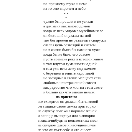
по-прежнему глухо и немо
на то оно впрочем и небо
* *
*
чужие бы прошли и не узнали
а для меня как заново домой
когда из всех миров в музейном зале
он без ошибки указал на мой
там бег времен не различить снаружи
слепая цепь созвездий и систем
но в жизни было бы намного хуже
когда бы не было его совсем
пусть времена река в которой канем
и там внутри туманности одной
я сам уже века лежу под камнем
с березами в зените надо мной
но звездные в стекле мерцают сети
любовью неистраченной сквозя
как радостно что жил на этом свете
и больно как что заново нельзя
на пристани
все сходится он должен быть живой
он в ящике своем лежал притворно
на службу положил порвал с женой
и в ницце вынырнул или в ливорно
в каком-нибудь из неизвестных мест
на скудном хлебе и насущном луке
на что он пьет себе и что он ест