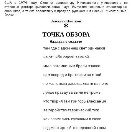
США в 1974 году. Окончил аспирантуру Мичиганского университета со
степенью доктора филологических наук. Выпустил несколько стихотворных
сборников, а также эссеистику и прозу за рубежом и в России. Живет в Нью-
Йорке.
Алексей Цветков
*
ТОЧКА ОБЗОРА
баллада о солдате
там где с адом наш свет одинаков
на отшибе юдоли земной
мы с потемкиным брали очаков
сам вперед и братишки за мной
не малюткам рассказывать на ночь
лучше правду за вымя не трожь
что творил там григорь алексаныч
за геройство таврический тож
как вломились сусалами в саже
под мортирный твердеющий гром