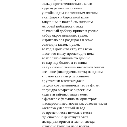
вольер протяженностью в мили
куда муравьев застеклили
у стойки одна с оголенным плечом
в сапфирах и бархатной коже
такую и мне полюбить нипочем
который поблизости тоже
ей главный добычу принес в узелке
набор окровавленных тушек
и зрителю рот раздирает в зевке
созвездие глазок и ушек
то годы долой то струятся века
и все что внизу происходит пока
то коротко слишком то длинно
то пар над болотом то глина
из туч словно вечный ньютонов бином
все чаще фиксируешь взгляд на одном
хромом как тимур персонаже
хрусталики выслезил даже
пардон современнички что за фигня
полундра в парсеке окрестном
куда эти зайчики тащат меня
в футляре с фальшивым оркестром
и вскорости местность как совесть чиста
касторка умеренный метод
во времени есть нежилые места
где способ не действует этот
звезда разгорится и гаснет звезда
и так оно было на небе всегда