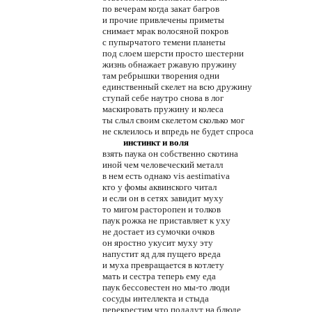
по вечерам когда закат багров
и прочие привлечены приметы
снимает мрак волосяной покров
с пупырчатого темени планеты
под слоем шерсти просто шестерни
жизнь обнажает ржавую пружину
там ребрышки творения одни
единственный скелет на всю дружину
ступай себе наутро снова в лог
маскировать пружину и колеса
ты слыл своим скелетом сколько мог
не склеилось и впредь не будет спроса
инстинкт и воля
взять паука он собственно скотина
иной чем человеческий металл
в нем есть однако vis aestimativa
кто у фомы аквинского читал
и если он в сетях завидит муху
то мигом расторопен и толков
паук рожка не приставляет к уху
не достает из сумочки очков
он яростно укусит муху эту
напустит яд для пущего вреда
и муха превращается в котлету
мать и сестра теперь ему еда
паук бессовестен но мы-то люди
сосуды интеллекта и стыда
перекрестим что подадут на блюде