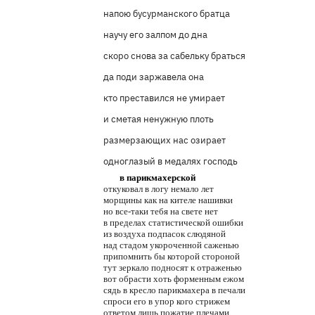
напою бусурманского братца
научу его залпом до дна
скоро снова за сабельку браться
да поди заржавела она
кто преставился не умирает
и сметая ненужную плоть
размерзающих нас озирает
одноглазый в медалях господь
в парикмахерской
откуковал в логу немало лет
морщины как на кителе нашивки
но все-таки тебя на свете нет
в пределах статистической ошибки
из воздуха подпасок слюдяной
над стадом укороченной саженью
припомнить бы которой стороной
тут зеркало подносят к отраженью
вот обрасти хоть форменным ежом
сядь в кресло парикмахера в печали
спроси его в упор кого стрижем
ответом лишь пожатие плечами