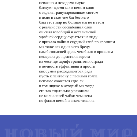
неважно и неведомо науке
бликует время как в немом кино
с экрана гранулированным светом
и ясно в зале чем бы без него
был этот мир но больше мы не в этом
с реальности соскабливая слой
он снял всеобщий и оставил свой
удобней сердцу скрыться на виду
с причала чайкам скудный хлеб по крошкам
мы тоже как один в его бреду
нам безопасней здесь чем было в прошлом
немеряна до пристани верста
из мест где шрифт гранитом и ограда
и вечность эффективна и проста
как сумма расходящегося ряда
пусть к пантеону с песнями толпа
искомое окажется едва ли
в том ящике в который мы тогда
его так тщательно упаковали
не молчаливей чайки чем жена
но фильм немой и в зале тишина