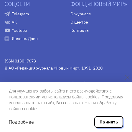
СОЦСЕТИ
ФОНД «НОВЫЙ МИР»
Telegram
О журнале
VK
О центре
Youtube
Контакты
Яндекс. Дзен
ISSN 0130–7673
© АО «Редакция журнала «Новый мир», 1991–2020
Свидетельство Федеральной службы по надзору в сфере
связи, информационных технологий и массовых
Для улучшения работы сайта и его взаимодействия с
коммуникаций
средства массовой информации
пользователями мы используем файлы cookies. Продолжая
(Роскомнадзор)
ПИ № Фс 77-75754 от 13 июня 2019 г.
использовать наш сайт, Вы соглашаетесь на обработку
файлов cookies.
Дизайн — Рустам Габбасов.
Шрифты — Zhivago Display и IBM Plex Sans.
Подробнее
Принять
Разработка сайта — ООО «Инфодизайн»
, 2020.