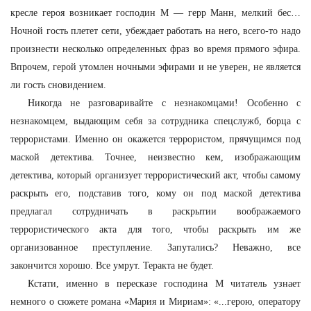
кресле героя возникает господин М — герр Манн, мелкий бес…
Ночной гость плетет сети, убеждает работать на него, всего-то надо
произнести несколько определенных фраз во время прямого эфира.
Впрочем, герой утомлен ночными эфирами и не уверен, не является
ли гость сновидением.
Никогда не разговаривайте с незнакомцами! Особенно с
незнакомцем, выдающим себя за сотрудника спецслужб, борца с
террористами. Именно он окажется террористом, прячущимся под
маской детектива. Точнее, неизвестно кем, изображающим
детектива, который организует террористический акт, чтобы самому
раскрыть его, подставив того, кому он под маской детектива
предлагал сотрудничать в раскрытии воображаемого
террористического акта для того, чтобы раскрыть им же
организованное преступление. Запутались? Неважно, все
закончится хорошо. Все умрут. Теракта не будет.
Кстати, именно в пересказе господина М читатель узнает
немного о сюжете романа «Мария и Мириам»: «...герою, оператору