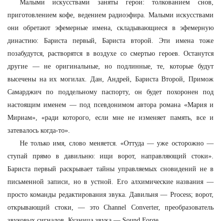
Малыми искусствами заняты герои: толкованием снов,
приготовлением кофе, ведением радиоэфира. Малыми искусствами
они обретают эфемерные имена, складывающиеся в эфемерную
династию: Бариста первый, Бариста второй. Эти имена тоже
позабудутся, растворятся в воздухе со смертью героев. Останутся
другие — не оригинальные, но подлинные, те, которые будут
высечены на их могилах. Дан, Андрей, Бариста Второй, Примож
Самарджич по поддельному паспорту, он будет похоронен под
настоящим именем — под псевдонимом автора романа «Мария и
Мириам», «ради которого, если мне не изменяет память, все и
затевалось когда-то».
Не только имя, слово меняется. «Оттуда — уже осторожно —
ступай прямо в давильню: ищи ворот, направляющий стоки».
Бариста первый раскрывает тайны управляемых сновидений не в
письменной записи, но в устной. Его алхимические названия —
просто команды редактирования звука. Давильня — Process; ворот,
открывающий стоки, — это Channel Converter, преобразователь
звуковых сигналов. Кузница звука — Sound Forge.