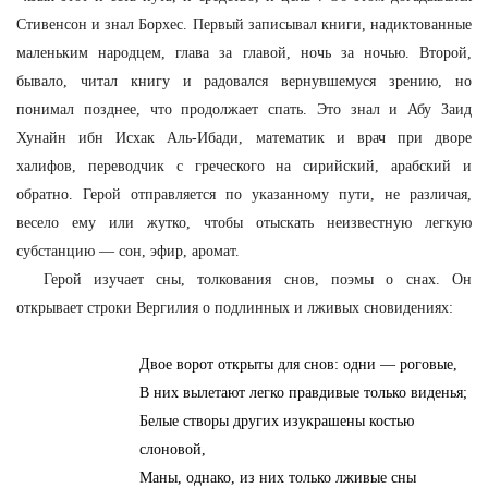
Стивенсон и знал Борхес. Первый записывал книги, надиктованные
маленьким народцем, глава за главой, ночь за ночью. Второй,
бывало, читал книгу и радовался вернувшемуся зрению, но
понимал позднее, что продолжает спать. Это знал и Абу Заид
Хунайн ибн Исхак Аль-Ибади, математик и врач при дворе
халифов, переводчик с греческого на сирийский, арабский и
обратно. Герой отправляется по указанному пути, не различая,
весело ему или жутко, чтобы отыскать неизвестную легкую
субстанцию — сон, эфир, аромат.
Герой изучает сны, толкования снов, поэмы о снах. Он
открывает строки Вергилия о подлинных и лживых сновидениях:
Двое ворот открыты для снов: одни — роговые,
В них вылетают легко правдивые только виденья;
Белые створы других изукрашены костью
слоновой,
Маны, однако, из них только лживые сны