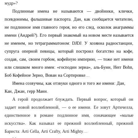
мудр»?
Подлинные имена не называются — двойники, клички,
псевдонимы, фальшивые паспорта. Дан, как сообщается читателю,
не подлинное имя главного героя, но его след, осколок анаграммы
имени (Андрей?). Его первый знакомый на новом месте называется
не именем, но тетраграмматоном: DJDJ. У хозяина радиостанции,
супруга оперной певицы, который построил богатство на кофе,
создав, сам, своим горбом, кофейную империю, — тоже нет имени
или слишком много имен: «господин зерна», аль-Бунн, Herr Bohn,
Боб Кофейное Зерно, Вован на Сортировке…
Имена созвучны, как отзвуки одного и того же имени: Дан,
Кан, Джан, герр Манн.
А герой продолжает блуждать. Первый вопрос, который он
задает новой возлюбленной, — о ее имени. Ее зовут Артичелла,
единственное в романе подлинное имя, означающее «малые
искусства». Как называл ее прежний возлюбленный, прежний
Бариста: Arti Cella, Arti Crafty, Arti Mighty…