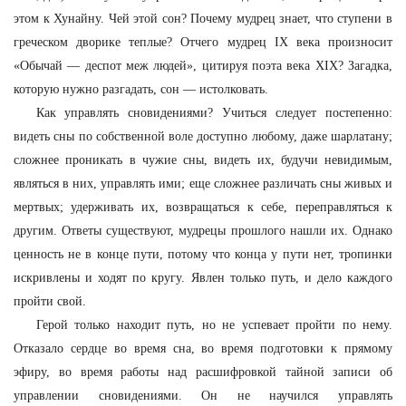
этом к Хунайну. Чей этой сон? Почему мудрец знает, что ступени в
греческом дворике теплые? Отчего мудрец IX века произносит
«Обычай — деспот меж людей», цитируя поэта века XIX? Загадка,
которую нужно разгадать, сон — истолковать.
Как управлять сновидениями? Учиться следует постепенно:
видеть сны по собственной воле доступно любому, даже шарлатану;
сложнее проникать в чужие сны, видеть их, будучи невидимым,
являться в них, управлять ими; еще сложнее различать сны живых и
мертвых; удерживать их, возвращаться к себе, переправляться к
другим. Ответы существуют, мудрецы прошлого нашли их. Однако
ценность не в конце пути, потому что конца у пути нет, тропинки
искривлены и ходят по кругу. Явлен только путь, и дело каждого
пройти свой.
Герой только находит путь, но не успевает пройти по нему.
Отказало сердце во время сна, во время подготовки к прямому
эфиру, во время работы над расшифровкой тайной записи об
управлении сновидениями. Он не научился управлять