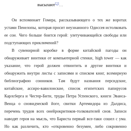
[2]
высылают
…
Он вспоминает Гомера, рассказывающего о тех же воротах
устами Пенелопы, которая просит неузнанного Одиссея истолковать
ее сон. Чего больше боится герой: улетучивающейся свободы или
подступающих приключений?
В сувенирной коробке в форме китайской пагоды он
обнаруживает винтики от компьютерной стенки, high tower — как
указание, что герой должен отвинтить и другие винтики и
обнаружить внутри листы с записями и списком книг, всемирную
библиографию сонников. Там будут названия персидские,
китайские, ассиро-вавилонские, список египетских папирусов
Карлсберга и Честер-Бити, труды Петра Успенского, книги Эванса-
Венца о сновидческой йоге, свитки Артемидора из Далдиса,
перечень трудов всех онейрокритиков-толкователей снов. Записи
наводят героя на мысль, что Бариста первый все-таки сошел с ума.
Но как различить, кто «откровенно безумен, либо сокровенно