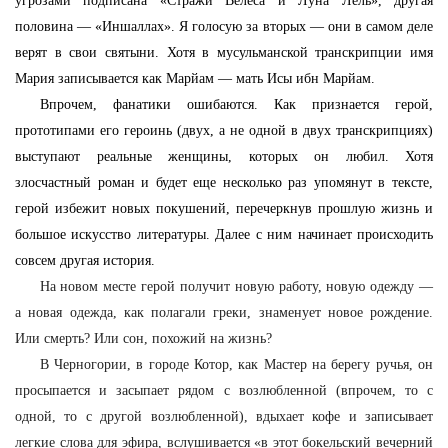
угрозами подписана «Стражи Велеса и Луна Лель», другая
половина — «Иншаллах». Я голосую за вторых — они в самом деле
верят в свои святыни. Хотя в мусульманской транскрипции имя
Мария записывается как Марйам — мать Исы ибн Марйам.
Впрочем, фанатики ошибаются. Как признается герой,
прототипами его героинь (двух, а не одной в двух транскрипциях)
выступают реальные женщины, которых он любил. Хотя
злосчастный роман и будет еще несколько раз упомянут в тексте,
герой избежит новых покушений, перечеркнув прошлую жизнь и
большое искусство литературы. Далее с ним начинает происходить
совсем другая история.
На новом месте герой получит новую работу, новую одежду —
а новая одежда, как полагали греки, знаменует новое рождение.
Или смерть? Или сон, похожий на жизнь?
В Черногории, в городе Котор, как Мастер на берегу ручья, он
просыпается и засыпает рядом с возлюбленной (впрочем, то с
одной, то с другой возлюбленной), вдыхает кофе и записывает
легкие слова для эфира, вслушивается «в этот бокельский вечерний