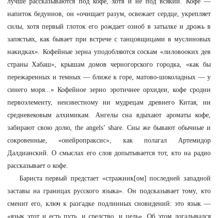
лучше рассказываются под кофе, хотя и не под всякий. Кофе —
напиток бедуинов, он «очищает разум, освежает сердце, укрепляет
силы, хотя первый глоток его рождает озноб в затылке и дрожь в
запястьях, как бывает при встрече с танцовщицами в муслиновых
накидках». Кофейные зерна уподобляются соскам «лиловооких дев
страны Хабаш», крышам домов черногорского городка, «как бы
пережаренных и темных — ближе к горе, матово-шоколадных — у
синего моря...» Кофейное зерно эротичнее орхидеи, кофе сродни
первоэлементу, неизвестному ни мудрецам древнего Китая, ни
средневековым алхимикам. Ангелы сна вдыхают ароматы кофе,
забирают свою долю, the angels’ share. Сны же бывают обычные и
сокровенные, «онейропраксис», как полагал Артемидор
Далдианский. О смыслах его слов допытывается тот, кто на радио
рассказывает о кофе.
Бариста первый предстает «стражник[ом] последней западной
заставы на границах русского языка». Он подсказывает тому, кто
сменит его, ключ к разгадке подлинных сновидений: это язык —
«язык этот и есть путь, и средство, и цель». Об этом догадывался