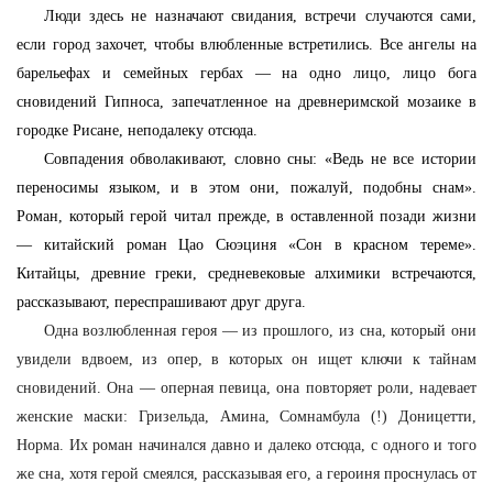
Люди здесь не назначают свидания, встречи случаются сами,
если город захочет, чтобы влюбленные встретились. Все ангелы на
барельефах и семейных гербах — на одно лицо, лицо бога
сновидений Гипноса, запечатленное на древнеримской мозаике в
городке Рисане, неподалеку отсюда.
Совпадения обволакивают, словно сны: «Ведь не все истории
переносимы языком, и в этом они, пожалуй, подобны снам».
Роман, который герой читал прежде, в оставленной позади жизни
— китайский роман Цао Сюэциня «Сон в красном тереме».
Китайцы, древние греки, средневековые алхимики встречаются,
рассказывают, переспрашивают друг друга.
Одна возлюбленная героя — из прошлого, из сна, который они
увидели вдвоем, из опер, в которых он ищет ключи к тайнам
сновидений. Она — оперная певица, она повторяет роли, надевает
женские маски: Гризельда, Амина, Сомнамбула (!) Доницетти,
Норма. Их роман начинался давно и далеко отсюда, с одного и того
же сна, хотя герой смеялся, рассказывая его, а героиня проснулась от