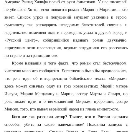
Америке Рашад Халифа погиб от руки фанатиков. У нас писателей
не убивают. Хотя… если появится роман «Мария и Мириам»… кто
знает. Список угроз и покушений внушает уважение к герою,
сумевшему так раззадорить неведомых блюстителей святынь: и
издательство поменяло имя, и переводчик уехал в другой город, и
«Русский центр», собиравшийся издавать роман двуязычно,
«притушил огни просвещения, верные сотрудники его рассеялись
по стране и за границами ее».
Кроме названия и того факта, что роман стал бестселлером,
читателю мало что сообщается. Естественно было бы предположить,
что речь идет об интерпретации библейского текста: «Мириам»
здесь может означать одну из трех новозаветных Марий: матерь
Иисуса, Марию Магдалину и Марию, сестру Марты и Лазаря, но
речь может идти и о ветхозаветной Мириам, пророчице, сестре
Моисея, того, кто вывел еврейский народ из плена египетского.
Кого же так разозлил автор? Точнее, кто в России оказался
способен убить за слово напечатанное? Половина записок с