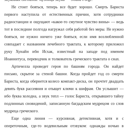
Не стоит бояться, теперь все будет хорошо. Смерть Бариста
первого наступила от естественных причин, хотя сотрудники
радиостанции и ощущают «какое-то смутное чувство вины» — ведь
тот в последние полгода нагружал себя работой без меры. Не нужно
бояться, не нужно ничего уже бояться, если имя возлюбленной
совпадает с названием лечебного трактата, к которому приложил
руку Хунайн ибн Исхак, известный на западе под именем
Иоаннитуса, переводчик и толкователь греческого трактата о снах.
Артичелла проведет героя по башням города. Он найдет
письмо, скрытое за стеной башни. Когда пройдет год со смерти
Бариста, когда обернется колесо компакт-диска, он прочтет двадцать
девять букв рассеяния и отыщет ключи к шифрам. Он услышит —
ибо буква холодна, а звук тепл — голос Бариста, открывшего тайну
подлинных сновидений, записанную багдадским мудрецом со слов
мудреца греческого.
Еще одна линия — курсивная, детективная, хотя и с
опереточным, где-то водевильным отзвуком: однажды ночью в