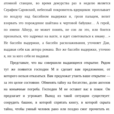
атомной станции, во время дежурства раз в неделю является
Серафим Саровский, небесный покровитель ядерщиков: проплывает
по воздуху над бассейном выдержки и, грозя пальцем, велит
взорвать это порождение шайтана к чертовой бабушке… А герой,
по имени Айнур, не может понять, не сон ли это, или боится
признаться, что задремал на вахте, и идет советоваться к имаму…»
Не бассейн выдержки, а бассейн расхолаживания, уточняет Дан,
выдавая себя как автора романа. Все же бассейн выдержки, уточню
я, ни за кого себя не выдавая.
Представьте, что вы совершили выдающееся открытие. Рядом
тут же появится господин М и сделает вам предложение, от
которого нельзя отказаться. Вам предложат утаить ваше открытие —
за это целое состояние. Обменять тайну на богатство, долю ангелов
на коньячные погреба. Господин М не оставит вас в покое. Он
предлагает и угрожает. Выход из такой ситуации существует:
соорудить башню, в которой спрятать книгу, в которой скрыта
тайна, чтобы умный человек рано или поздно смог прочитать ее.