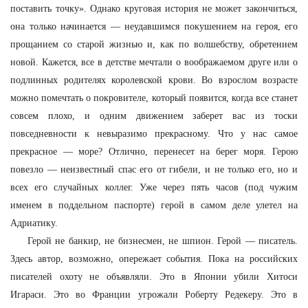
поставить точку». Однако круговая история не может закончиться,
она только начинается — неудавшимся покушением на героя, его
прощанием со старой жизнью и, как по волшебству, обретением
новой. Кажется, все в детстве мечтали о воображаемом друге или о
подлинных родителях королевской крови. Во взрослом возрасте
можно помечтать о покровителе, который появится, когда все станет
совсем плохо, и одним движением заберет вас из тоски
повседневности к невыразимо прекрасному. Что у нас самое
прекрасное — море? Отлично, перенесет на берег моря. Герою
повезло — неизвестный спас его от гибели, и не только его, но и
всех его случайных коллег. Уже через пять часов (под чужим
именем в поддельном паспорте) герой в самом деле улетел на
Адриатику.
Герой не банкир, не бизнесмен, не шпион. Герой — писатель.
Здесь автор, возможно, опережает события. Пока на российских
писателей охоту не объявляли. Это в Японии убили Хитоси
Игараси. Это во Франции угрожали Роберту Редекеру. Это в