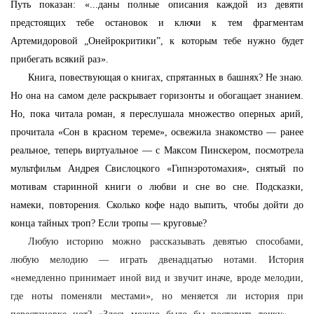
Путь показан: «...даны полные описания каждой из девяти
предстоящих тебе остановок и ключи к тем фрагментам
Артемидоровой „Онейрокритики”, к которым тебе нужно будет
прибегать всякий раз».
Книга, повествующая о книгах, спрятанных в башнях? Не знаю.
Но она на самом деле раскрывает горизонты и обогащает знанием.
Но, пока читала роман, я переслушала множество оперных арий,
прочитала «Сон в красном тереме», освежила знакомство — ранее
реальное, теперь виртуальное — с Максом Пинскером, посмотрела
мультфильм Андрея Свислоцкого «Гипнэротомахия», снятый по
мотивам старинной книги о любви и сне во сне. Подсказки,
намеки, повторения. Сколько кофе надо выпить, чтобы дойти до
конца тайных троп? Если тропы — круговые?
Любую историю можно рассказывать девятью способами,
любую мелодию — играть двенадцатью нотами. История
«немедленно принимает иной вид и звучит иначе, вроде мелодии,
где ноты поменяли местами», но меняется ли история при