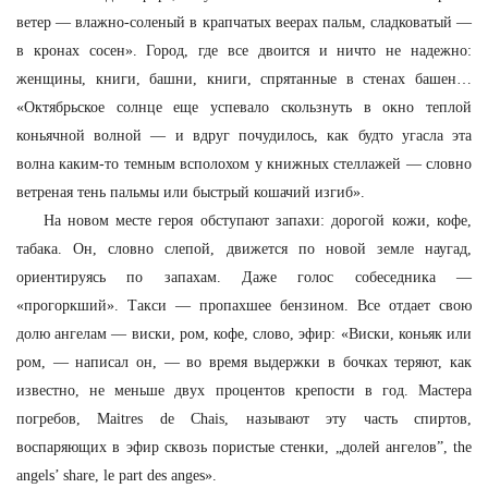
ветер — влажно-соленый в крапчатых веерах пальм, сладковатый —
в кронах сосен». Город, где все двоится и ничто не надежно:
женщины, книги, башни, книги, спрятанные в стенах башен…
«Октябрьское солнце еще успевало скользнуть в окно теплой
коньячной волной — и вдруг почудилось, как будто угасла эта
волна каким-то темным всполохом у книжных стеллажей — словно
ветреная тень пальмы или быстрый кошачий изгиб».
На новом месте героя обступают запахи: дорогой кожи, кофе,
табака. Он, словно слепой, движется по новой земле наугад,
ориентируясь по запахам. Даже голос собеседника —
«прогоркший». Такси — пропахшее бензином. Все отдает свою
долю ангелам — виски, ром, кофе, слово, эфир: «Виски, коньяк или
ром, — написал он, — во время выдержки в бочках теряют, как
известно, не меньше двух процентов крепости в год. Мастера
погребов, Maitres de Chais, называют эту часть спиртов,
воспаряющих в эфир сквозь пористые стенки, „долей ангелов”, the
angels’ share, le part des anges».