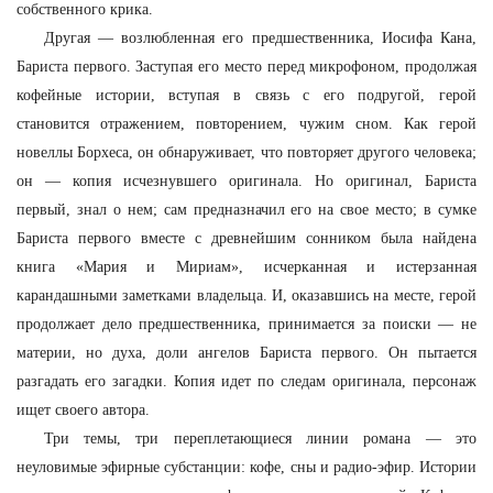
собственного крика.
Другая — возлюбленная его предшественника, Иосифа Кана,
Бариста первого. Заступая его место перед микрофоном, продолжая
кофейные истории, вступая в связь с его подругой, герой
становится отражением, повторением, чужим сном. Как герой
новеллы Борхеса, он обнаруживает, что повторяет другого человека;
он — копия исчезнувшего оригинала. Но оригинал, Бариста
первый, знал о нем; сам предназначил его на свое место; в сумке
Бариста первого вместе с древнейшим сонником была найдена
книга «Мария и Мириам», исчерканная и истерзанная
карандашными заметками владельца. И, оказавшись на месте, герой
продолжает дело предшественника, принимается за поиски — не
материи, но духа, доли ангелов Бариста первого. Он пытается
разгадать его загадки. Копия идет по следам оригинала, персонаж
ищет своего автора.
Три темы, три переплетающиеся линии романа — это
неуловимые эфирные субстанции: кофе, сны и радио-эфир. Истории