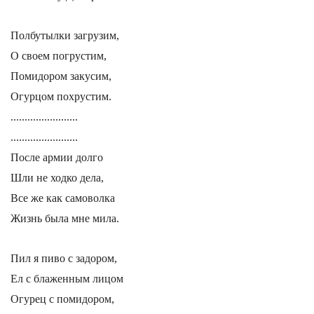
Полбутылки загрузим,
О своем погрустим,
Помидором закусим,
Огурцом похрустим.
........................
........................
После армии долго
Шли не ходко дела,
Все же как самоволка
Жизнь была мне мила.
Пил я пиво с задором,
Ел с блаженным лицом
Огурец с помидором,