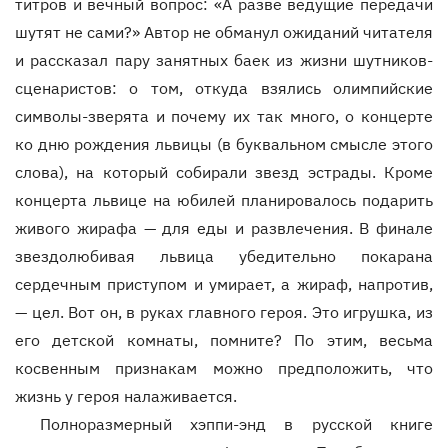
титров и вечный вопрос: «А разве ведущие передачи
шутят не сами?» Автор не обманул ожиданий читателя
и рассказал пару занятных баек из жизни шутников-
сценаристов: о том, откуда взялись олимпийские
символы-зверята и почему их так много, о концерте
ко дню рождения львицы (в буквальном смысле этого
слова), на который собирали звезд эстрады. Кроме
концерта львице на юбилей планировалось подарить
живого жирафа — для еды и развлечения. В финале
звездолюбивая львица убедительно покарана
сердечным приступом и умирает, а жираф, напротив,
— цел. Вот он, в руках главного героя. Это игрушка, из
его детской комнаты, помните? По этим, весьма
косвенным признакам можно предположить, что
жизнь у героя налаживается.
Полноразмерный хэппи-энд в русской книге