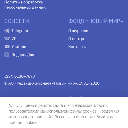
Политика обработки
персональных данных
СОЦСЕТИ
ФОНД «НОВЫЙ МИР»
Telegram
О журнале
VK
О центре
Youtube
Контакты
Яндекс. Дзен
ISSN 0130–7673
© АО «Редакция журнала «Новый мир», 1991–2020
Свидетельство Федеральной службы по надзору в сфере
связи, информационных технологий и массовых
Для улучшения работы сайта и его взаимодействия с
коммуникаций
средства массовой информации
пользователями мы используем файлы cookies. Продолжая
(Роскомнадзор)
ПИ № Фс 77-75754 от 13 июня 2019 г.
использовать наш сайт, Вы соглашаетесь на обработку
файлов cookies.
Дизайн — Рустам Габбасов.