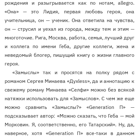
рождения и разыгрывается как по нотам, allegro.
«Она» — это Лидия, первая любовь героя, она
учительница, он — ученик. Она ответила на чувства,
он — струсил и уехал из города, между тем и этим —
многоточие. Рига, Москва, работа, семья, лучший друг
и коллега по имени Геба, другие коллеги, жена и
неведомый блогер, пишущий книгу о жизни главного
героя.
«Замыслы» так и просятся на полку рядом с
романом Сергея Минаева «Духless», да и аннотацию к
свежему роману Минаева «Селфи» можно без всякой
натяжки использовать для «Замыслов». С чем же еще
можно сравнить «Замыслы?» «Generation П» —
подсказывает автор: «Можно сказать, что Геба — мой
Морковин. Я, соответственно, его Татарский». Ну, да,
наверное, хотя «Generation П» все-таки в данном