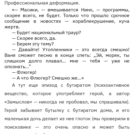
Профессиональная деформация.
«— Масики, — вмешивается Нино, — программы,
скорее всего, не будет. Только что прошло срочное
сообщение в новостях — кораблекрушение, куча
жертв.
—
Будет национальный траур?
—
Скорее всего, да.
—
Берем эту тему?
—
Давайте! Утопленники — это всегда смешно!
Ваня сможет песню в конце спеть: „Эй, моряк, ты
слишком долго плавал… мне — тебя — уже не
опознать…”
—
Флюгер!
—
А что Флюгер? Смешно же…»
А тут еще эпизод с бутиратом (психоактивное
вещество, которое употребляет герой, а автор
«Замыслов» — никогда не пробовал, мы спрашивали).
Герой забывает бутылку с бутиратом дома, и его
маленькая дочь делает из нее глоток (мы проверили в
поисковике — это очень опасно и может быть