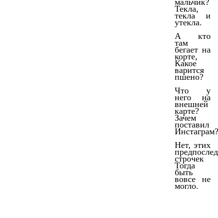
мальчик?
Текла,
текла и
утекла.
А кто
там
бегает на
корте,
Какое
варится
пшено?
Что у
него на
внешней
карте?
Зачем
поставил
Инстаграм
Нет, этих
предпосле
строчек
Тогда
быть
вовсе не
могло.