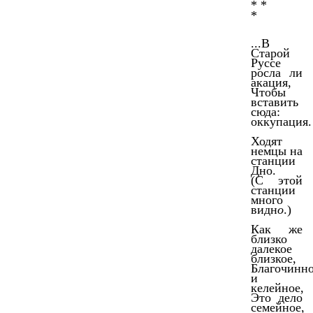
* *
*
...В
Старой
Руссе
росла ли
акация,
Чтобы
вставить
сюда:
оккупация.
Ходят
немцы на
станции
Дно.
(С этой
станции
много
видн
о
.)
Как же
близко
далекое
близкое,
Благочинн
и
келейное,
Это дело
семейное,