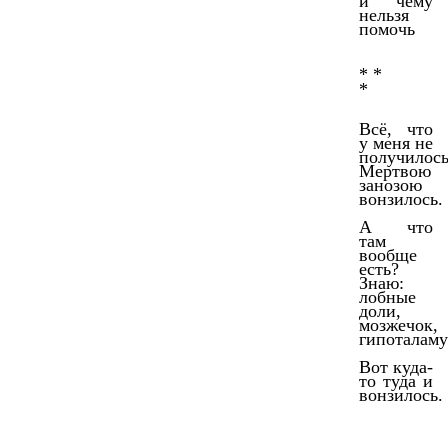
и чему
нельзя
помочь
* *
*
Всё, что
у меня не
получилось
Мертвою
занозою
вонзилось.
А что
там
вообще
есть?
Знаю:
лобные
доли,
мозжечок,
гипоталаму
Вот куда-
то туда и
вонзилось.