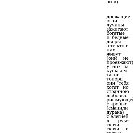
огни)
дрожащие
огни
лучины
зажигают
богатые
и бедные
дворы
а те кто в
них
живут
(они не
проезжают
у них за
кушаком
такие
топоры
они тебя
хотят но
странною
любовью
рифмующе
с кровью
(сманили
дурака)
с элегией
в руке
скачи
скачи в
телеге