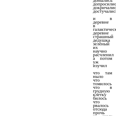
донылись
допросили
докричали
достучалис
и в
деревне
в
галактичес
деревне
страшный
дедушка
зеленый
их
научно
расчленил
а потом
уж
изучил
что там
ныло
что
томилось
что в
грудную
клетку
билось
что
рвалось
отсюда
прочь