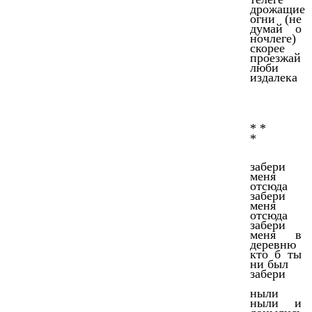
дрожащие
огни (не
думай о
ночлеге)
скорее
проезжай
люби
издалека
* *
*
забери
меня
отсюда
забери
меня
отсюда
забери
меня в
деревню
кто б ты
ни был
забери
ныли
ныли и