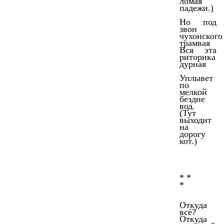
ломая
падежи.)
Но под
звон
чухонского
трамвая
Вся эта
риторика
дурная
Уплывет
по
мелкой
бездне
вод.
(Тут
выходит
на
дорогу
кот.)
* *
*
Откуда
всё?
Откуда