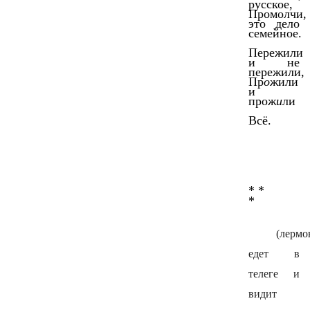
русское,
Промолчи,
это дело
семейное.
Пережили
и не
пережили,
Пр
о
жили
и
прож
и
ли
Всё.
* *
*
(лермо
едет в
телеге и
видит