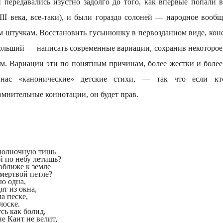
 передавались изустно задолго до того, как впервые попали 
II века, все-таки), и были гораздо солоней — народное вооб
м штучкам. Восстановить гусынюшку в первозданном виде, кон
больший — написать современные вариации, сохранив некоторое
ом. Вариации эти по понятным причинам, более жестки и более,
ас «канонические» детские стихи, — так что если кто
мнительные коннотации, он будет прав.
 полночную тишь
 по небу летишь?
оближе к земле
 мертвой петле?
аю одна,
ят из окна,
а песке,
лоске.
сь как болид,
е Кант не велит,