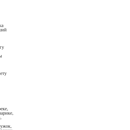
ка
ший
гу
ы
нету
еке,
парике,
,
ружок,