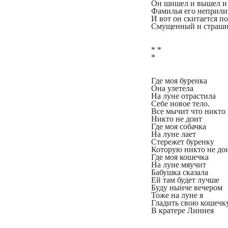
Он шишел и вышел и 
Фамилья его неприли
И вот он скитается п
Смущенный и страшн
* *
*
Где моя буренка
Она улетела
На луне отрастила
Себе новое тело.
Все мычит что никто
Никто не доит
Где моя собачка
На луне лает
Стережет буренку
Которую никто не до
Где моя кошечка
На луне мяучит
Бабушка сказала
Ей там будет лучше
Буду нынче вечером
Тоже на луне я
Гладить свою кошечк
В кратере Линнея