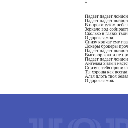
*
Падает падает лондо
Падает падает лондо
В опрокинутом небе в
Зеркало вод собираетс
Сколько в глазах тво
О дорогая моя
Снизу кричат ему паа
Докеры брокеры проч
Падает падает лондо
Выговор кокни не пр
Падает падает лондо
Ангелам хилый насес
Снизу в тебя проника
Ты хороша как всегда
Алая плоть твоя белая
О дорогая моя.