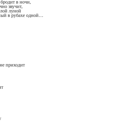
бродит в ночи,
чно звучит,
олой луной
ый в рубахе одной…
 не приходит
ит
у