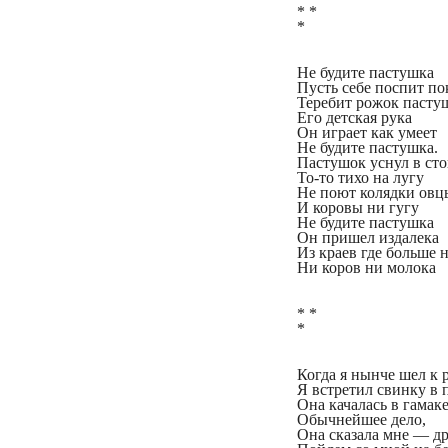
* *
*
Не будите пастушка
Пусть себе поспит по
Теребит рожок пасту
Его детская рука
Он играет как умеет
Не будите пастушка.
Пастушок уснул в сто
То-то тихо на лугу
Не поют колядки овц
И коровы ни гугу
Не будите пастушка
Он пришел издалека
Из краев где больше 
Ни коров ни молока
* *
*
Когда я нынче шел к р
Я встретил свинку в 
Она качалась в гамаке
Обычнейшее дело,
Она сказала мне — д