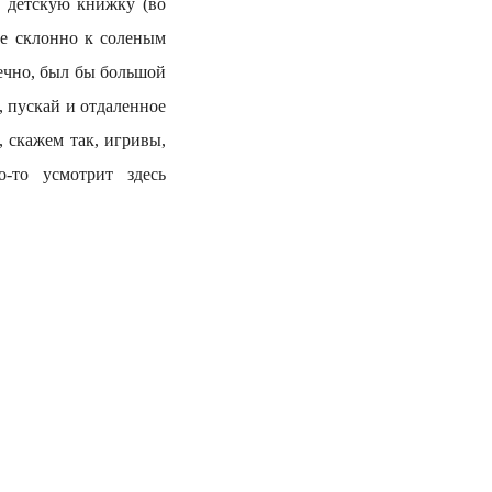
в детскую книжку (во
ще склонно к соленым
ечно, был бы большой
, пускай и отдаленное
 скажем так, игривы,
-то усмотрит здесь