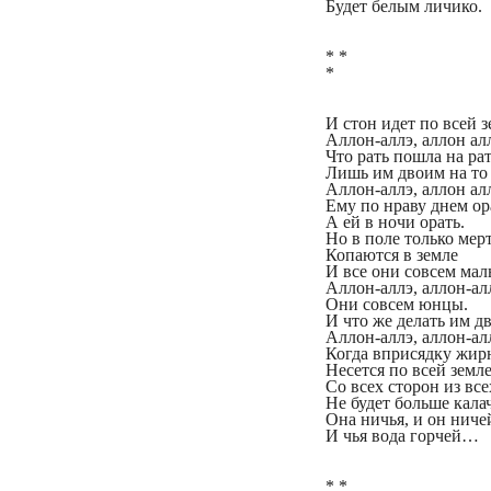
Будет белым личико.
* *
*
И стон идет по всей 
Аллон-аллэ, аллон ал
Что рать пошла на рат
Лишь им двоим на то
Аллон-аллэ, аллон ал
Ему по нраву днем ор
А ей в ночи орать.
Но в поле только мер
Копаются в земле
И все они совсем ма
Аллон-аллэ, аллон-ал
Они совсем юнцы.
И что же делать им д
Аллон-аллэ, аллон-ал
Когда вприсядку жи
Несется по всей земл
Со всех сторон из все
Не будет больше кала
Она ничья, и он ниче
И чья вода горчей…
* *