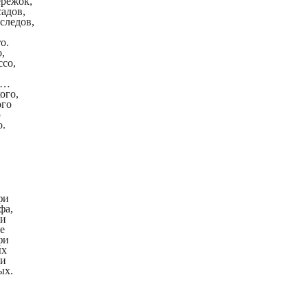
ережок,
адов,
следов,
о.
о,
ссо,
х…
ого,
ого
ю
о.
фи
фа,
фи
е
фи
ых
фи
ых.