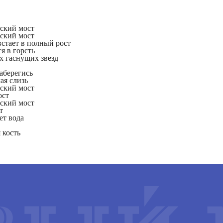
нский мост
нский мост
стает в полный рост
я в горсть
их гаснущих звезд
аберегись
ая слизь
нский мост
ост
нский мост
т
ет вода
 кость