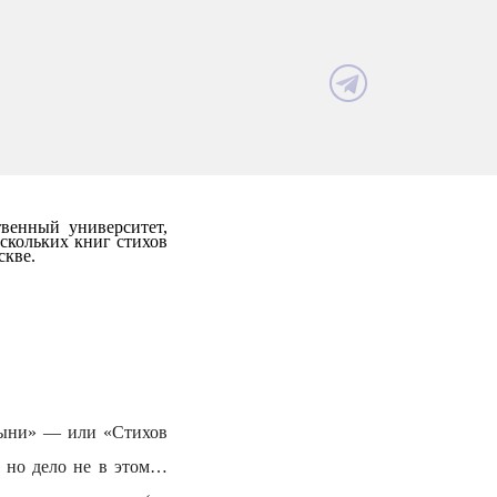
венный университет,
скольких книг стихов
скве.
сыни» — или «Стихов
, но дело не в этом…