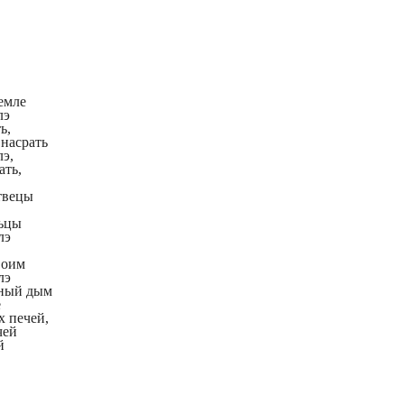
земле
лэ
ь,
 насрать
лэ,
ать,
твецы
льцы
лэ
воим
лэ
рный дым
е
х печей,
чей
й