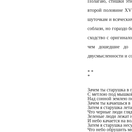
Полагаю, стишки эти
второй половине ХVI
шуточкам и всячески
соблазн, но гораздо 
сходство с оригинал
чем дошедшие до н
двусмысленности и со
* *
*
Зачем ты старушка в
С метлою под мышкой
Над сонной землею п
Зачем ты качаешься в
Затем я старушка лет
Что черные люди гляд
Зеленые люди лежат н
И небо качается на во
Затем я старушка несу
Что небо обрушить мн