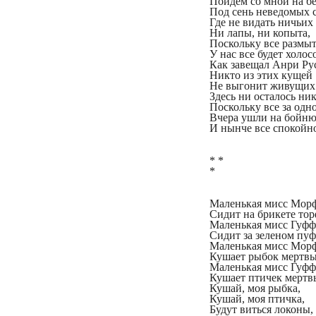
Пойдем со мной на б
Под сень неведомых с
Где не видать ничьих 
Ни лапы, ни копыта,
Поскольку все размыт
У нас все будет холос
Как завещал Анри Ру
Никто из этих кущей
Не выгонит живущи
Здесь ни осталось ник
Поскольку все за одн
Вчера ушли на бойн
И нынче все спокойн
* *
*
Маленькая мисс Мор
Сидит на брикете тор
Маленькая мисс Гуф
Сидит за зеленом пуф
Маленькая мисс Мор
Кушает рыбок мертв
Маленькая мисс Гуф
Кушает птичек мертв
Кушай, моя рыбка,
Кушай, моя птичка,
Будут виться локоны,