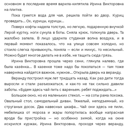
основном в последнее время варила-кипятила Ирина Викторовна
на плитке.
Пока греется вода для чая, решила пойти во двор. Куриц
проведать… Ох, курицы, курицы…
Поверх кофты надела толстую, но легкую, подаренную внучкой
Лерой куртку, ноги сунула в боты. Сняла крюк, толкнула дверь. Та
жалобно запела. В лицо ударила студеная волна воздуха, и в
первый момент показалось, что на улице совсем холодно, но
стоило слегка привыкнуть, поняла — если и минус, то несильный.
Можно будет многое делать не в избе, не тащить сюда грязь.
Ирина Викторовна прошла через сени, глянула налево, где
была казёнка… В казенке тоже надо бы покопаться — там тоже
наверняка найдется важное, нужное… Открыла дверь на веранду.
Веранду построил муж лет тридцать назад. Как раз дети тогда
выросли и стали разъезжаться, и как-то не так сильно давили
заботы. «Будем здесь чай пить с вареньем, ребят поджидать…»
Большое окно, но из маленьких стекол, — на соты рама похожа.
Овальный стол, самодельный диван. Тяжелый, неподъемный, из
струганых досок. Два навесных шкафа… Чай они здесь не пили,
мебелишка от мороза и жары попортилась вообще напрасная
вроде бы пристройка — но особенно зимой, когда на окне
искрился куржак, Ирина Викторовна, проходя через веранду,