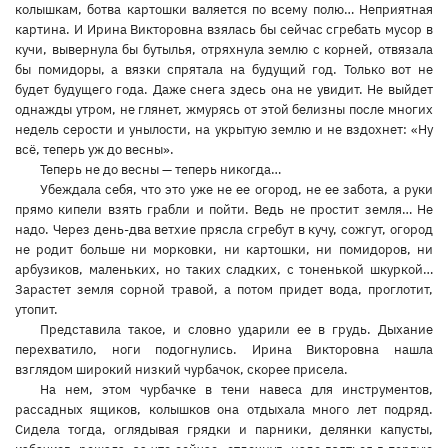
колышкам, ботва картошки валяется по всему полю… Неприятная
картина. И Ирина Викторовна взялась бы сейчас сгребать мусор в
кучи, вывернула бы бутылья, отряхнула землю с корней, отвязала
бы помидоры, а вязки спрятала на будущий год. Только вот не
будет будущего года. Даже снега здесь она не увидит. Не выйдет
однажды утром, не глянет, жмурясь от этой белизны после многих
недель серости и унылости, на укрытую землю и не вздохнет: «Ну
всё, теперь уж до весны».
Теперь не до весны — теперь никогда…
Убеждала себя, что это уже не ее огород, не ее забота, а руки
прямо кипели взять грабли и пойти. Ведь не простит земля… Не
надо. Через день-два ветхие прясла сгребут в кучу, сожгут, огород
не родит больше ни морковки, ни картошки, ни помидоров, ни
арбузиков, маленьких, но таких сладких, с тоненькой шкуркой…
Зарастет земля сорной травой, а потом придет вода, проглотит,
утопит.
Представила такое, и словно ударили ее в грудь. Дыхание
перехватило, ноги подогнулись. Ирина Викторовна нашла
взглядом широкий низкий чурбачок, скорее присела.
На нем, этом чурбачке в тени навеса для инструментов,
рассадных ящиков, колышков она отдыхала много лет подряд.
Сидела тогда, оглядывая грядки и парники, делянки капусты,