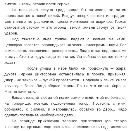
вмятины-язвы, резали плети гороха…
На несколько секунд град вроде бы затихает, но затем
продолжается с новой силой. Воздух теперь состоит из градин,
уже ничего не различить, кроме мельтешения шариков. Грохот
становится стоном — это огород, земля, жизнь стонут от тысяч
ударов.
Под тяжестью льда тряпки падают с кольев мешками,
целлофан лопается, опрокидывая на зелень килограммы шуги. Все
измочалено, покалечено, разворочено… Люди стоят под крышами
и ждут. Стоят и ждут, когда кончится. Им сейчас остается только
ждать.
После улицы в избе было не продохнуть — жара,
духота. Ирина Викторовна остановилась в пороге, привыкая.
Дверь не закрыла — пускай проветрится… Подошла к печке, сняла
крышку с бака. Лицо обдало паром. Почти что кипит. Хорошо.
Можно начинать.
Взяла стоящий у обувной полки замоченный, чтоб не болтался
на топорище, кое-как подточенный топор. Постояла с ним,
собираясь с силами, и направилась обратно во двор… Надо
сделать последнее необходимое дело.
На веранде прихватила заранее приготовленную старую
клеенку, на крыльце еще постояла, перекосившись под тяжестью