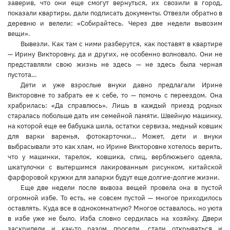
заверив, что они еще смогут вернуться, их свозили в город,
показали квартиры, дали подписать документы. Отвезли обратно в
деревню и велели: «Собирайтесь. Через две недели вывозим
вещи».
Вывезли. Как там с ними разберутся, как поставят в квартире
— Ирину Викторовну, да и других, не особенно волновало. Они не
представляли свою жизнь не здесь — не здесь была черная
пустота…
Дети и уже взрослые внуки давно предлагали Ирине
Викторовне то забрать ее к себе, то — помочь с переездом. Она
храбрилась: «Да справлюсь». Лишь в каждый приезд родных
старалась побольше дать им семейной памяти. Швейную машинку,
на которой еще ее бабушка шила, остатки сервиза, медный ковшик
для варки варенья, фотокарточки… Может, дети и внуки
выбрасывали это как хлам, но Ирине Викторовне хотелось верить,
что у машинки, тарелок, ковшика, спиц, верблюжьего одеяла,
шкатулочки с вытершимся лакированным рисунком, китайской
фарфоровой кружки для запарки будут еще долгие-долгие жизни.
Еще две недели после вывоза вещей провела она в пустой
огромной избе. То есть, не совсем пустой — многое приходилось
оставлять. Куда все в однокомнатную? Многое оставалось, но уюта
в избе уже не было. Изба словно сердилась на хозяйку. Двери
заскрипели и как-то разом просели, стали открываться и