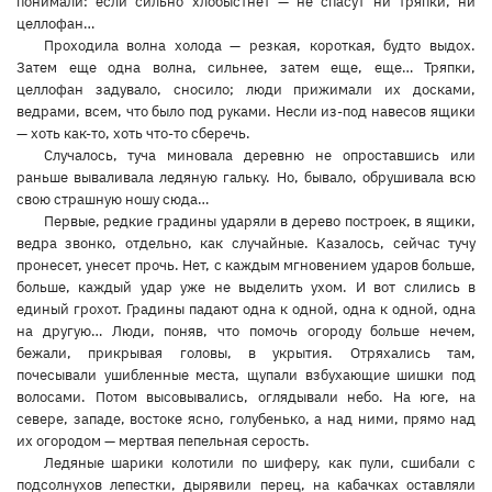
понимали: если сильно хлобыстнет — не спасут ни тряпки, ни
целлофан…
Проходила волна холода — резкая, короткая, будто выдох.
Затем еще одна волна, сильнее, затем еще, еще… Тряпки,
целлофан задувало, сносило; люди прижимали их досками,
ведрами, всем, что было под руками. Несли из-под навесов ящики
— хоть как-то, хоть что-то сберечь.
Случалось, туча миновала деревню не опроставшись или
раньше вываливала ледяную гальку. Но, бывало, обрушивала всю
свою страшную ношу сюда…
Первые, редкие градины ударяли в дерево построек, в ящики,
ведра звонко, отдельно, как случайные. Казалось, сейчас тучу
пронесет, унесет прочь. Нет, с каждым мгновением ударов больше,
больше, каждый удар уже не выделить ухом. И вот слились в
единый грохот. Градины падают одна к одной, одна к одной, одна
на другую… Люди, поняв, что помочь огороду больше нечем,
бежали, прикрывая головы, в укрытия. Отряхались там,
почесывали ушибленные места, щупали взбухающие шишки под
волосами. Потом высовывались, оглядывали небо. На юге, на
севере, западе, востоке ясно, голубенько, а над ними, прямо над
их огородом — мертвая пепельная серость.
Ледяные шарики колотили по шиферу, как пули, сшибали с
подсолнухов лепестки, дырявили перец, на кабачках оставляли