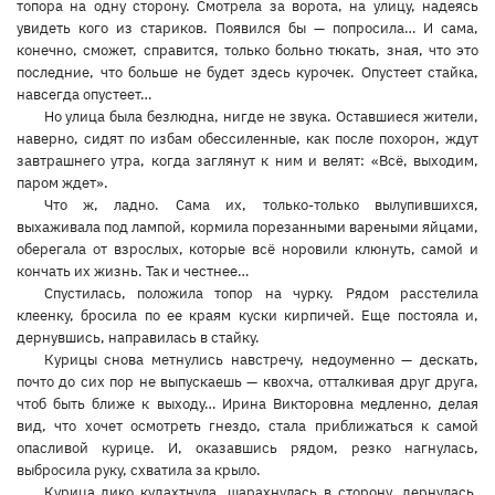
топора на одну сторону. Смотрела за ворота, на улицу, надеясь
увидеть кого из стариков. Появился бы — попросила… И сама,
конечно, сможет, справится, только больно тюкать, зная, что это
последние, что больше не будет здесь курочек. Опустеет стайка,
навсегда опустеет…
Но улица была безлюдна, нигде не звука. Оставшиеся жители,
наверно, сидят по избам обессиленные, как после похорон, ждут
завтрашнего утра, когда заглянут к ним и велят: «Всё, выходим,
паром ждет».
Что ж, ладно. Сама их, только-только вылупившихся,
выхаживала под лампой, кормила порезанными вареными яйцами,
оберегала от взрослых, которые всё норовили клюнуть, самой и
кончать их жизнь. Так и честнее…
Спустилась, положила топор на чурку. Рядом расстелила
клеенку, бросила по ее краям куски кирпичей. Еще постояла и,
дернувшись, направилась в стайку.
Курицы снова метнулись навстречу, недоуменно — дескать,
почто до сих пор не выпускаешь — квохча, отталкивая друг друга,
чтоб быть ближе к выходу… Ирина Викторовна медленно, делая
вид, что хочет осмотреть гнездо, стала приближаться к самой
опасливой курице. И, оказавшись рядом, резко нагнулась,
выбросила руку, схватила за крыло.
Курица дико кудахтнула, шарахнулась в сторону, дернулась,