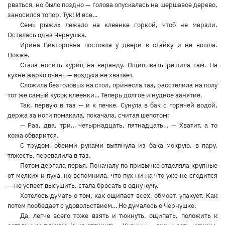
рваться, но было поздно — голова опускалась на шершавое дерево,
заносился топор. Тук! И все…
Семь рыжих лежало на клеенке горкой, чтоб не мерзли.
Осталась одна Чернушка.
Ирина Викторовна постояла у двери в стайку и не вошла.
Позже.
Стала носить куриц на веранду. Ощипывать решила там. На
кухне жарко очень — воздуха не хватает.
Сложила безголовых на стол, принесла таз, расстелила на полу
тот же самый кусок клеенки… Теперь долгое и нудное занятие.
Так, первую в таз — и к печке. Сунула в бак с горячей водой,
держа за ноги помакала, покачала, считая шепотом:
— Раз, два, три… четырнадцать, пятнадцать… — Хватит, а то
кожа обварится.
С трудом, обеими руками вытянула из бака мокрую, в пару,
тяжесть, перевалила в таз.
Потом дергала перья. Поначалу по привычке отделяла крупные
от мелких и пуха, но вспомнила, что пух ни на что уже не сгодится
— не успеет высушить, стала бросать в одну кучу.
Хотелось думать о том, как ощипает всех, обмоет, упакует. Как
потом пообедает с удовольствием… Но думалось о Чернушке.
Да, легче всего тоже взять и тюкнуть, ощипать, положить к