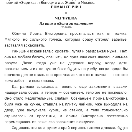
премий «Эврика», «Венец» и др. Живет в Москве.
РОМАН СЕНЧИН
*
ЧЕРНУШКА
Из книги «Зона затопления»
Повесть
Обычно Ирина Викторовна просыпалась как от толчка.
Мягкого, но сильного толчка, который сразу отгонял забытье,
заставлял вскакивать.
Раньше и вскакивала с кровати, пугая и раздражая мужа… Нет,
она не любила бегать, спешить, но привычка оказывалась сильнее
разума. Даже когда уже не держали корову, когда дети
разъехались и их не нужно было будить на учебу, когда вроде бы
срочных дел не стало, она просыпалась от этого толчка — плотного
кома забот — и вскакивала.
Да, раньше вскакивала телом, с еще закрытыми глазами
нашаривала обувь, а теперь — сознаньем, тело же не поспевало.
Оно стало медлительным, слабым. Сознаньем Ирина Викторовна
была уже на кухне, ставила на плитку чайник, уже выходила на
двор, уже выпускала куриц из стайки, а тело только-только
отрывалось от простыни, и Ирина Викторовна постепенно
перемещалась из лежачего положения в сидячее.
Садилась, хватала руками край перины, тяжело дышала, будто