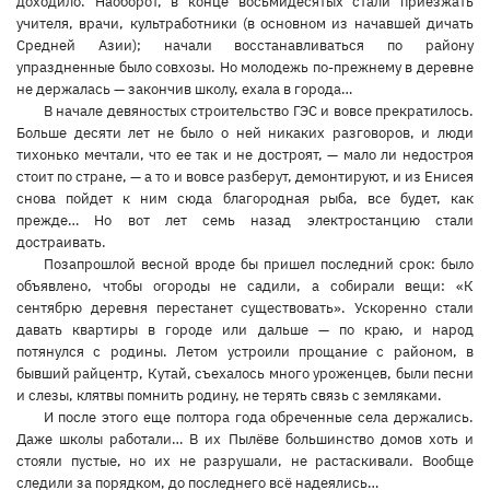
доходило. Наоборот, в конце восьмидесятых стали приезжать
учителя, врачи, культработники (в основном из начавшей дичать
Средней Азии); начали восстанавливаться по району
упраздненные было совхозы. Но молодежь по-прежнему в деревне
не держалась — закончив школу, ехала в города…
В начале девяностых строительство ГЭС и вовсе прекратилось.
Больше десяти лет не было о ней никаких разговоров, и люди
тихонько мечтали, что ее так и не достроят, — мало ли недостроя
стоит по стране, — а то и вовсе разберут, демонтируют, и из Енисея
снова пойдет к ним сюда благородная рыба, все будет, как
прежде… Но вот лет семь назад электростанцию стали
достраивать.
Позапрошлой весной вроде бы пришел последний срок: было
объявлено, чтобы огороды не садили, а собирали вещи: «К
сентябрю деревня перестанет существовать». Ускоренно стали
давать квартиры в городе или дальше — по краю, и народ
потянулся с родины. Летом устроили прощание с районом, в
бывший райцентр, Кутай, съехалось много уроженцев, были песни
и слезы, клятвы помнить родину, не терять связь с земляками.
И после этого еще полтора года обреченные села держались.
Даже школы работали… В их Пылёве большинство домов хоть и
стояли пустые, но их не разрушали, не растаскивали. Вообще
следили за порядком, до последнего всё надеялись…