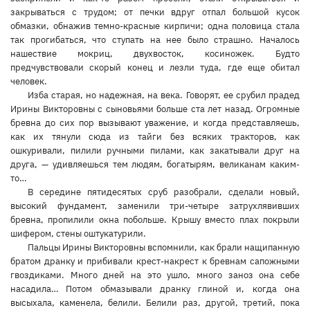
закрываться с трудом; от печки вдруг отпал большой кусок
обмазки, обнажив темно-красные кирпичи; одна половица стала
так прогибаться, что ступать на нее было страшно. Началось
нашествие мокриц, двухвосток, косиножек. Будто
предчувствовали скорый конец и лезли туда, где еще обитал
человек.
Изба старая, но надежная, на века. Говорят, ее срубил прадед
Ирины Викторовны с сыновьями больше ста лет назад. Огромные
бревна до сих пор вызывают уважение, и когда представляешь,
как их тянули сюда из тайги без всяких тракторов, как
ошкуривали, пилили ручными пилами, как закатывали друг на
друга, — удивляешься тем людям, богатырям, великанам каким-
то…
В середине пятидесятых сруб разобрали, сделали новый,
высокий фундамент, заменили три-четыре затрухлявивших
бревна, пропилили окна побольше. Крышу вместо плах покрыли
шифером, стены оштукатурили.
Пальцы Ирины Викторовны вспомнили, как брали нащипанную
братом дранку и прибивали крест-накрест к бревнам сапожными
гвоздиками. Много дней на это ушло, много заноз она себе
насадила… Потом обмазывали дранку глиной и, когда она
высыхала, каменела, белили. Белили раз, другой, третий, пока