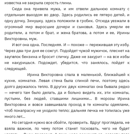
известка не закрыла серость глины.
Сюда она привела мужа, и им отвели дальнюю комнату с
отдельным выходом во двор. Здесь родились ее пятеро детей, и
одну дочку, Зинушку, здесь положили в гробик. Отсюда уезжали в
огромный мир выросшие дочери и сыновья. Здесь умерли ее
родители, а потом и брат, и жена братова, а потом и ее, Ирины
Викторовны, муж.
И вот она одна. Последняя. И — похоже — пережившая эту избу.
Через два-три дня ее сожгут. Подойдет чужой мужичок, плеснет на
зауг
о
лок бензина и бросит спичку. Даже не закурит — на все избы
не накуришься. Подождет, убедится, что занялось, пойдет к
следующей.
Ирина Викторовна спала в маленькой, ближайшей к
кухне, комнатке. Левая стена была спиной печи, поэтому здесь
долго держалось тепло. В других двух комнатах она бывала редко
— нечего там было делать, да и больно видеть их, эти комнаты,
пустыми, без людей, ставшими лишними… В морозы Ирина
Викторовна и вовсе завешивала проход в те комнаты одеялами,
чтоб понапрасну не уходило тепло; дальняя печка не топилась уже
много лет…
Но сегодня нужно все обойти, проверить. Вдруг проглядела, не
взяла важное, по чему потом станет тосковать, чего не будет