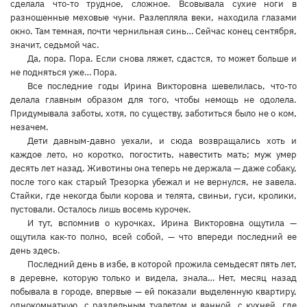
сделала что-то трудное, сложное. Всовывала сухие ноги в
разношенные меховые чуни. Разлепляла веки, находила глазами
окно. Там темная, почти чернильная синь… Сейчас конец сентября,
значит, седьмой час.
Да, пора. Пора. Если снова ляжет, сдастся, то может больше и
не подняться уже… Пора.
Все последние годы Ирина Викторовна шевелилась, что-то
делала главным образом для того, чтобы немощь не одолела.
Придумывала заботы, хотя, по существу, заботиться было не о ком,
незачем.
Дети давным-давно уехали, и сюда возвращались хоть и
каждое лето, но коротко, погостить, навестить мать; муж умер
десять лет назад. Животины она теперь не держала — даже собаку,
после того как старый Трезорка убежал и не вернулся, не завела.
Стайки, где некогда были корова и телята, свиньи, гуси, кролики,
пустовали. Осталось лишь восемь курочек.
И тут, вспомнив о курочках, Ирина Викторовна ощутила —
ощутила как-то полно, всей собой, — что впереди последний ее
день здесь.
Последний день в избе, в которой прожила семьдесят пять лет,
в деревне, которую только и видела, знала… Нет, месяц назад
побывала в городе, впервые — ей показали выделенную квартиру,
однокомнатную, с раздельным туалетом и ванной, с кухней, где