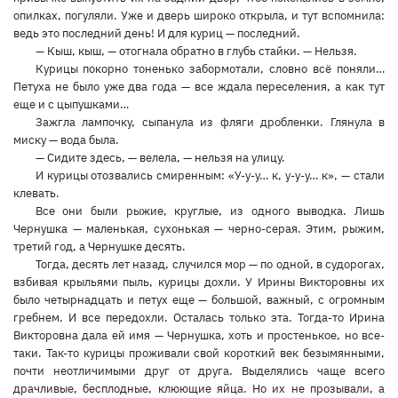
опилках, погуляли. Уже и дверь широко открыла, и тут вспомнила:
ведь это последний день! И для куриц — последний.
— Кыш, кыш, — отогнала обратно в глубь стайки. — Нельзя.
Курицы покорно тоненько забормотали, словно всё поняли…
Петуха не было уже два года — все ждала переселения, а как тут
еще и с цыпушками…
Зажгла лампочку, сыпанула из фляги дробленки. Глянула в
миску — вода была.
— Сидите здесь, — велела, — нельзя на улицу.
И курицы отозвались смиренным: «У-у-у… к, у-у-у… к», — стали
клевать.
Все они были рыжие, круглые, из одного выводка. Лишь
Чернушка — маленькая, сухонькая — черно-серая. Этим, рыжим,
третий год, а Чернушке десять.
Тогда, десять лет назад, случился мор — по одной, в судорогах,
взбивая крыльями пыль, курицы дохли. У Ирины Викторовны их
было четырнадцать и петух еще — большой, важный, с огромным
гребнем. И все передохли. Осталась только эта. Тогда-то Ирина
Викторовна дала ей имя — Чернушка, хоть и простенькое, но все-
таки. Так-то курицы проживали свой короткий век безымянными,
почти неотличимыми друг от друга. Выделялись чаще всего
драчливые, бесплодные, клюющие яйца. Но их не прозывали, а