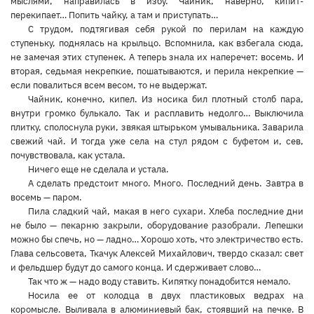
мыслями, направилась в избу. Чайник, наверно, кипит-
перекипает… Попить чайку, а там и приступать…
С трудом, подтягивая себя рукой по перилам на каждую
ступеньку, поднялась на крыльцо. Вспомнила, как взбегала сюда,
не замечая этих ступенек. А теперь знала их наперечет: восемь. И
вторая, седьмая некрепкие, пошатываются, и перила некрепкие —
если повалиться всем весом, то не выдержат.
Чайник, конечно, кипел. Из носика бил плотный столб пара,
внутри громко булькало. Так и расплавить недолго… Выключила
плитку, сполоснула руки, звякая штырьком умывальника. Заварила
свежий чай. И тогда уже села на стул рядом с буфетом и, сев,
почувствовала, как устала.
Ничего еще не сделала и устала.
А сделать предстоит много. Много. Последний день. Завтра в
восемь — паром.
Пила сладкий чай, макая в него сухари. Хлеба последние дни
не было — пекарню закрыли, оборудование разобрали. Лепешки
можно бы спечь, но — ладно… Хорошо хоть, что электричество есть.
Глава сельсовета, Ткачук Алексей Михайлович, твердо сказал: свет
и фельдшер будут до самого конца. И сдерживает слово…
Так что ж — надо воду ставить. Кипятку понадобится немало.
Носила ее от колодца в двух пластиковых ведрах на
коромысле. Выливала в алюминиевый бак, стоявший на печке. В