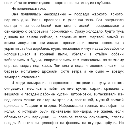
полив был не очень нужен — корни сосали влагу из глубины.
Но появлялась туча.
Она появлялась неожиданно — посреди жаркого, ясного,
парного дня. Тугая, красивая и ужасная туча. Вот закрывала
солнце и из серо-белой, как снег с золой, превращалась в
свинцовую с багровыми прожилками. Сразу холодало, будто туча
дышала на землю сейчас, в середине лета, мертвой зимой. И
земля испуганно притихала: торопливо и молча пролетали в
укрытия стайки воробьев, куры, несколько минут назад беззаботно
копошившиеся в горячей пыли, убегали в стайку, собаки
забивались в будки, сворачивались там калачиком, по-зимнему
спрятав морду под хвост. Темнела и вода и зелень; листья на
березах испуганно дрожали, хотя ветра и не было — воздух
замирал, стекленел.
И люди замирали, завороженно смотрели на тучу, а потом,
очнувшись, неслись в избы, летние кухни, сараи, срывали с
вешалок и гвоздей рабочие куртки, штормовки, вытаскивали из-
под лавок мешки со старым тряпьем, лопатиной, мутный ломкий
целлофан. Тащили в огород. Набрасывали тряпки, целлофан на
колья, к которым были привязаны помидоры, не жалея, если
обламывались верхушки, — главное теперь сохранить, спасти
плоды. Расстилали целлофан на фасоль, на огурцы, арбузы. Но