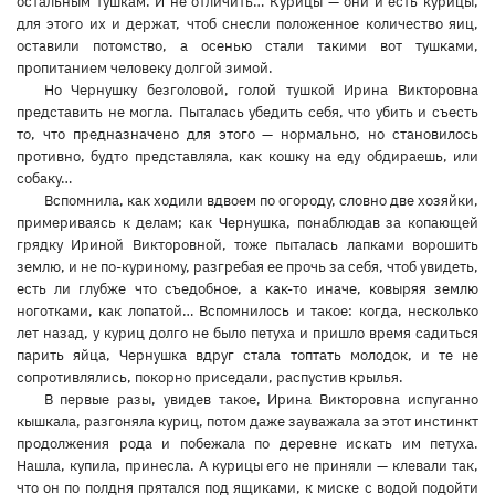
остальным тушкам. И не отличить… Курицы — они и есть курицы,
для этого их и держат, чтоб снесли положенное количество яиц,
оставили потомство, а осенью стали такими вот тушками,
пропитанием человеку долгой зимой.
Но Чернушку безголовой, голой тушкой Ирина Викторовна
представить не могла. Пыталась убедить себя, что убить и съесть
то, что предназначено для этого — нормально, но становилось
противно, будто представляла, как кошку на еду обдираешь, или
собаку…
Вспомнила, как ходили вдвоем по огороду, словно две хозяйки,
примериваясь к делам; как Чернушка, понаблюдав за копающей
грядку Ириной Викторовной, тоже пыталась лапками ворошить
землю, и не по-куриному, разгребая ее прочь за себя, чтоб увидеть,
есть ли глубже что съедобное, а как-то иначе, ковыряя землю
ноготками, как лопатой… Вспомнилось и такое: когда, несколько
лет назад, у куриц долго не было петуха и пришло время садиться
парить яйца, Чернушка вдруг стала топтать молодок, и те не
сопротивлялись, покорно приседали, распустив крылья.
В первые разы, увидев такое, Ирина Викторовна испуганно
кышкала, разгоняла куриц, потом даже зауважала за этот инстинкт
продолжения рода и побежала по деревне искать им петуха.
Нашла, купила, принесла. А курицы его не приняли — клевали так,
что он по полдня прятался под ящиками, к миске с водой подойти