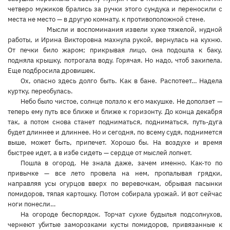
четверо мужиков брались за ручки этого сундука и переносили с
места не место — в другую комнату, к противоположной стене.
Мысли и воспоминания извели хуже тяжелой, нудной
работы, и Ирина Викторовна махнула рукой, вернулась на кухню.
От печки било жаром; прикрывая лицо, она подошла к баку,
подняла крышку, потрогала воду. Горячая. Но надо, чтоб закипела.
Еще подбросила дровишек.
Ох, опасно здесь долго быть. Как в бане. Распотеет… Надела
куртку, переобулась.
Небо было чистое, солнце ползло к его макушке. Не доползет —
теперь ему путь все ближе и ближе к горизонту. До конца декабря
так, а потом снова станет подниматься, подниматься, путь-дуга
будет длиннее и длиннее. Но и сегодня, по всему судя, поднимется
выше, может быть, припечет. Хорошо бы. На воздухе и время
быстрее идет, а в избе сидеть — сердце от мыслей лопнет.
Пошла в огород. Не знала даже, зачем именно. Как-то по
привычке — все лето провела на нем, пропалывая грядки,
направляя усы огурцов вверх по веревочкам, обрывая пасынки
помидоров, тяпая картошку. Потом собирала урожай. И вот сейчас
ноги понесли…
На огороде беспорядок. Торчат сухие будылья подсолнухов,
чернеют убитые заморозками кусты помидоров, привязанные к