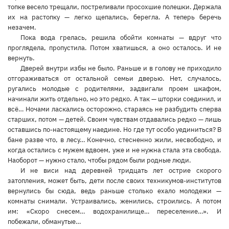
топке весело трещали, постреливали просохшие полешки. Держала
их на растопку — легко щепались, берегла. А теперь беречь
незачем.
Пока вода грелась, решила обойти комнаты — вдруг что
проглядела, пропустила. Потом хватишься, а оно осталось. И не
вернуть.
Дверей внутри избы не было. Раньше и в голову не приходило
отгораживаться от остальной семьи дверью. Нет, случалось,
ругались молодые с родителями, задвигали проем шкафом,
начинали жить отдельно, но это редко. А так — шторки соединил, и
всё… Ночами ласкались осторожно, стараясь не разбудить сперва
старших, потом — детей. Своим чувствам отдавались редко — лишь
оставшись по-настоящему наедине. Но где тут особо уединиться? В
бане разве что, в лесу… Конечно, стесненно жили, несвободно, и
когда остались с мужем вдвоем, уже и не нужна стала эта свобода.
Наоборот — нужно стало, чтобы рядом были родные люди.
И не виси над деревней тридцать лет острие скорого
затопления, может быть, дети после своих техникумов-институтов
вернулись бы сюда, ведь раньше столько ехало молодежи —
комнаты снимали. Устраивались, женились, строились. А потом
им: «Скоро снесем… водохранилище… переселение…». И
побежали, обманутые…