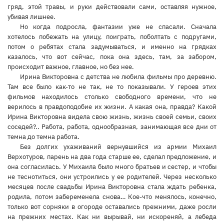
гряд, этой травы, и руки действовали сами, оставляя нужное,
убивая лишнее.
Но когда подросла, фантазии уже не спасали. Сначала
хотелось побежать на улицу, поиграть, поболтать с подругами,
потом о ребятах стала задумываться, и именно на грядках
казалось, что вот сейчас, пока она здесь, там, за забором,
происходит важное, главное, но без нее.
Ирина Викторовна с детства не любила фильмы про деревню.
Там все было как-то не так, не то показывали. У героев этих
фильмов находилось столько свободного времени, что не
верилось в правдоподобие их жизни. А какая она, правда? Какой
Ирина Викторовна видела свою жизнь, жизнь своей семьи, своих
соседей?.. Работа, работа, однообразная, занимающая все дни от
темна до темна работа.
Без долгих ухаживаний вернувшийся из армии Михаил
Верхотуров, парень на два года старше ее, сделал предложение, и
она согласилась. У Михаила было много братьев и сестер, и чтобы
не теснотиться, они устроились у ее родителей. Через несколько
месяцев после свадьбы Ирина Викторовна стала ждать ребенка,
родила, потом забеременела снова… Кое-что менялось, конечно,
только вот сорняки в огороде оставались прежними, даже росли
на прежних местах. Как ни вырывай, ни искореняй, а лебеда