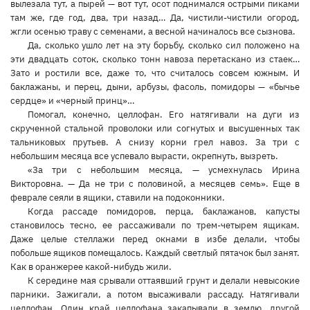
вылезала тут, а пырей — вот тут, осот поднимался острыми пиками
там же, где год, два, три назад… Да, чистили-чистили огород,
жгли осенью траву с семенами, а весной начиналось все сызнова.
Да, сколько ушло лет на эту борьбу, сколько сил положено на
эти двадцать соток, сколько тонн навоза перетаскано из стаек…
Зато и ростили все, даже то, что считалось совсем южным. И
баклажаны, и перец, дыни, арбузы, фасоль, помидоры — «бычье
сердце» и «черный принц»…
Помогал, конечно, целлофан. Его натягивали на дуги из
скрученной стальной проволоки или согнутых и высушенных так
тальниковых прутьев. А снизу корни грел навоз. За три с
небольшим месяца все успевало вырасти, окрепнуть, вызреть.
«За три с небольшим месяца, — усмехнулась Ирина
Викторовна. — Да не три с половиной, а месяцев семь». Еще в
феврале сеяли в ящики, ставили на подоконники.
Когда рассаде помидоров, перца, баклажанов, капусты
становилось тесно, ее рассаживали по трем-четырем ящикам.
Даже целые стеллажи перед окнами в избе делали, чтобы
побольше ящиков помещалось. Каждый светлый пятачок был занят.
Как в оранжерее какой-нибудь жили.
К середине мая срывали оттаявший грунт и делали невысокие
парники. Зажигали, а потом высаживали рассаду. Натягивали
целлофан. Один край целлофана закапывали в землю, другой