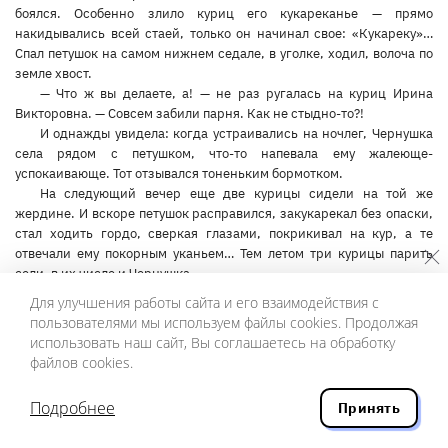
боялся. Особенно злило куриц его кукареканье — прямо
накидывались всей стаей, только он начинал свое: «Кукареку»…
Спал петушок на самом нижнем седале, в уголке, ходил, волоча по
земле хвост.
— Что ж вы делаете, а! — не раз ругалась на куриц Ирина
Викторовна. — Совсем забили парня. Как не стыдно-то?!
И однажды увидела: когда устраивались на ночлег, Чернушка
села рядом с петушком, что-то напевала ему жалеюще-
успокаивающе. Тот отзывался тоненьким бормотком.
На следующий вечер еще две курицы сидели на той же
жердине. И вскоре петушок расправился, закукарекал без опаски,
стал ходить гордо, сверкая глазами, покрикивал на кур, а те
отвечали ему покорным уканьем… Тем летом три курицы парить
сели, в их числе и Чернушка.
Сколько может прожить курица? Когда начинается у нее
Для улучшения работы сайта и его взаимодействия с
старость?.. Лет в пять или семь у Чернушки выросла уродливая
пользователями мы используем файлы cookies. Продолжая
верхняя половина клюва, задралась, как у кулика. Заметив, что она
использовать наш сайт, Вы соглашаетесь на обработку
не может сама ни есть, ни пить, Ирина Викторовна засовывала ей
файлов cookies.
в рот зерна и червяков, поила из клизмы. Как с ребенком или с
немощным больным возилась.
Подробнее
Принять
Нарост отвалился, Чернушка повеселела, но потом еще два
раза он отрастал, и опять приходилось кормить и поить.