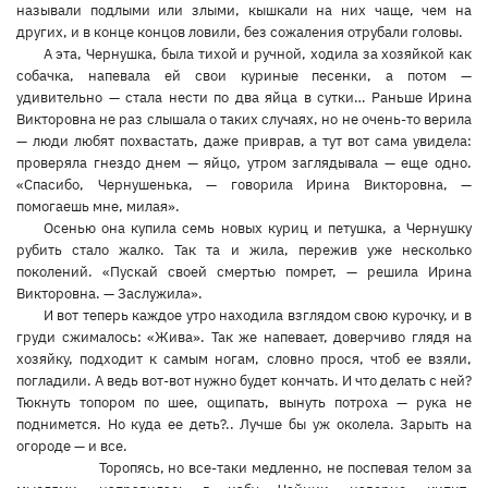
называли подлыми или злыми, кышкали на них чаще, чем на
других, и в конце концов ловили, без сожаления отрубали головы.
А эта, Чернушка, была тихой и ручной, ходила за хозяйкой как
собачка, напевала ей свои куриные песенки, а потом —
удивительно — стала нести по два яйца в сутки… Раньше Ирина
Викторовна не раз слышала о таких случаях, но не очень-то верила
— люди любят похвастать, даже приврав, а тут вот сама увидела:
проверяла гнездо днем — яйцо, утром заглядывала — еще одно.
«Спасибо, Чернушенька, — говорила Ирина Викторовна, —
помогаешь мне, милая».
Осенью она купила семь новых куриц и петушка, а Чернушку
рубить стало жалко. Так та и жила, пережив уже несколько
поколений. «Пускай своей смертью помрет, — решила Ирина
Викторовна. — Заслужила».
И вот теперь каждое утро находила взглядом свою курочку, и в
груди сжималось: «Жива». Так же напевает, доверчиво глядя на
хозяйку, подходит к самым ногам, словно прося, чтоб ее взяли,
погладили. А ведь вот-вот нужно будет кончать. И что делать с ней?
Тюкнуть топором по шее, ощипать, вынуть потроха — рука не
поднимется. Но куда ее деть?.. Лучше бы уж околела. Зарыть на
огороде — и все.
Торопясь, но все-таки медленно, не поспевая телом за