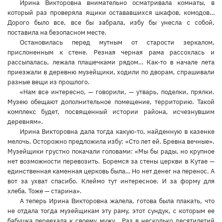
Ирина Викторовна внимательно осматривала комнаты, в
который раз проверяла ящики остававшихся шкафов, комодов…
Дорого было все, все бы забрала, избу бы унесла с собой,
поставила на безопасном месте.
Остановилась перед мутным от старости зеркалом,
прислоненным к стене. Резная черная рама рассохлась и
рассыпалась, лежала плашечками рядом… Как-то в начале лета
приезжали в деревню музейщики, ходили по дворам, спрашивали
разные вещи из прошлого.
«Нам все интересно, — говорили, — утварь, поделки, прялки.
Музею обещают дополнительное помещение, территорию. Такой
комплекс будет, посвященный истории района, исчезнувшим
деревням».
Ирина Викторовна дала тогда какую-то, найденную в казенке
мелочь. Осторожно предложила избу: «Сто лет ей. Бревна вечные».
Музейщики грустно покачали головами: «Мы бы рады, но крупное
нет возможности перевозить. Боремся за стены церкви в Кутае —
единственная каменная церковь была… Но нет денег на перенос. А
вот за ухват спасибо. Клеймо тут интересное. И за форму для
хлеба. Тоже — старина».
А теперь Ирина Викторовна жалела, готова была плакать, что
не отдала тогда музейщикам эту раму, этот сундук, с которым ее
бабушка переехала к своему мужу… Раз в несколько десятилетий