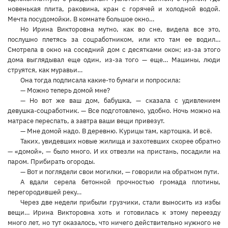
новенькая плита, раковина, кран с горячей и холодной водой.
Мечта посудомойки. В комнате большое окно…
Но Ирина Викторовна мутно, как во сне, видела все это,
послушно плетясь за соцработником, или кто там ее водил…
Смотрела в окно на соседний дом с десятками окон; из-за этого
дома выглядывал еще один, из-за того — еще… Машины, люди
струятся, как муравьи…
Она тогда подписала какие-то бумаги и попросила:
— Можно теперь домой мне?
— Но вот же ваш дом, бабушка, — сказала с удивлением
девушка-соцработник. — Все подготовлено, удобно. Ночь можно на
матрасе переспать, а завтра ваши вещи привезут.
— Мне домой надо. В деревню. Курицы там, картошка. И всё.
Таких, увидевших новые жилища и захотевших скорее обратно
— «домой», — было много. И их отвезли на пристань, посадили на
паром. Прибирать огороды.
— Вот и поглядели свои могилки, — говорили на обратном пути.
А вдали серела бетонной прочностью громада плотины,
перегородившей реку…
Через две недели прибыли грузчики, стали выносить из избы
вещи… Ирина Викторовна хоть и готовилась к этому переезду
много лет, но тут оказалось, что ничего действительно нужного не