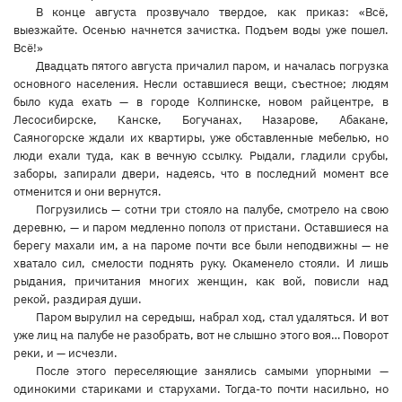
В конце августа прозвучало твердое, как приказ: «Всё,
выезжайте. Осенью начнется зачистка. Подъем воды уже пошел.
Всё!»
Двадцать пятого августа причалил паром, и началась погрузка
основного населения. Несли оставшиеся вещи, съестное; людям
было куда ехать — в городе Колпинске, новом райцентре, в
Лесосибирске, Канске, Богучанах, Назарове, Абакане,
Саяногорске ждали их квартиры, уже обставленные мебелью, но
люди ехали туда, как в вечную ссылку. Рыдали, гладили срубы,
заборы, запирали двери, надеясь, что в последний момент все
отменится и они вернутся.
Погрузились — сотни три стояло на палубе, смотрело на свою
деревню, — и паром медленно пополз от пристани. Оставшиеся на
берегу махали им, а на пароме почти все были неподвижны — не
хватало сил, смелости поднять руку. Окаменело стояли. И лишь
рыдания, причитания многих женщин, как вой, повисли над
рекой, раздирая души.
Паром вырулил на середыш, набрал ход, стал удаляться. И вот
уже лиц на палубе не разобрать, вот не слышно этого воя… Поворот
реки, и — исчезли.
После этого переселяющие занялись самыми упорными —
одинокими стариками и старухами. Тогда-то почти насильно, но