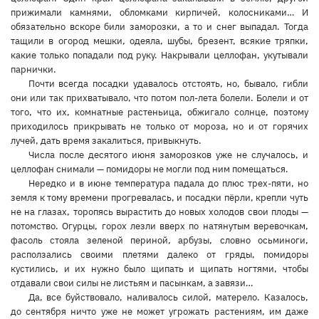
прижимали камнями, обломками кирпичей, колосниками… И
обязательно вскоре били заморозки, а то и снег выпадал. Тогда
тащили в огород мешки, одеяла, шубы, брезент, всякие тряпки,
какие только попадали под руку. Накрывали целлофан, укутывали
парнички.
Почти всегда посадки удавалось отстоять, но, бывало, гибли
они или так прихватывало, что потом пол-лета болели. Болели и от
того, что их, комнатные растеньица, обжигало солнце, поэтому
приходилось прикрывать не только от мороза, но и от горячих
лучей, дать время закалиться, привыкнуть.
Числа после десятого июня заморозков уже не случалось, и
целлофан снимали — помидоры не могли под ним помещаться.
Нередко и в июне температура падала до плюс трех-пяти, но
земля к тому времени прогревалась, и посадки пёрли, крепли чуть
не на глазах, торопясь вырастить до новых холодов свои плоды —
потомство. Огурцы, горох лезли вверх по натянутым веревочкам,
фасоль стояла зеленой периной, арбузы, словно осьминоги,
расползались своими плетями далеко от гряды, помидоры
кустились, и их нужно было щипать и щипать ногтями, чтобы
отдавали свои силы не листьям и пасынкам, а завязи…
Да, все буйствовало, наливалось силой, матерело. Казалось,
до сентября ничто уже не может угрожать растениям, им даже