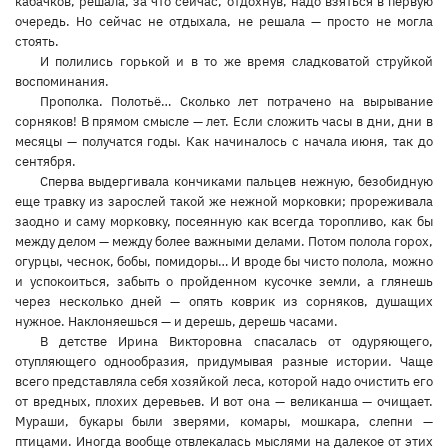
кабачков, решала, за что сейчас, отдохнув, надо взяться в первую
очередь. Но сейчас не отдыхала, не решала — просто не могла
стоять.
И полились горькой и в то же время сладковатой струйкой
воспоминания.
Прополка. Полотьё… Сколько лет потрачено на вырывание
сорняков! В прямом смысле — лет. Если сложить часы в дни, дни в
месяцы — получатся годы. Как начиналось с начала июня, так до
сентября.
Сперва выдергивала кончиками пальцев нежную, безобидную
еще травку из зарослей такой же нежной морковки; прореживала
заодно и саму морковку, посеянную как всегда торопливо, как бы
между делом — между более важными делами. Потом полола горох,
огурцы, чеснок, бобы, помидоры… И вроде бы чисто полола, можно
и успокоиться, забыть о пройденном кусочке земли, а глянешь
через несколько дней — опять коврик из сорняков, душащих
нужное. Наклоняешься — и дерешь, дерешь часами.
В детстве Ирина Викторовна спасалась от одуряющего,
отупляющего однообразия, придумывая разные истории. Чаще
всего представляла себя хозяйкой леса, которой надо очистить его
от вредных, плохих деревьев. И вот она — великанша — очищает.
Мураши, букары были зверями, комары, мошкара, слепни —
птицами. Иногда вообще отвлекалась мыслями на далекое от этих