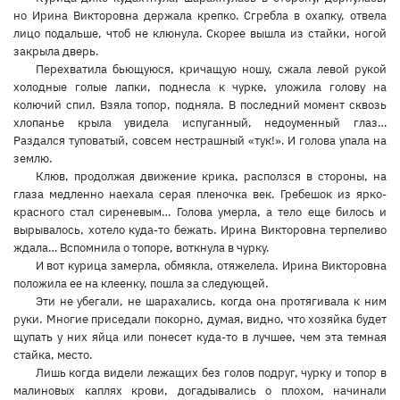
но Ирина Викторовна держала крепко. Сгребла в охапку, отвела
лицо подальше, чтоб не клюнула. Скорее вышла из стайки, ногой
закрыла дверь.
Перехватила бьющуюся, кричащую ношу, сжала левой рукой
холодные голые лапки, поднесла к чурке, уложила голову на
колючий спил. Взяла топор, подняла. В последний момент сквозь
хлопанье крыла увидела испуганный, недоуменный глаз…
Раздался туповатый, совсем нестрашный «тук!». И голова упала на
землю.
Клюв, продолжая движение крика, расползся в стороны, на
глаза медленно наехала серая пленочка век. Гребешок из ярко-
красного стал сиреневым… Голова умерла, а тело еще билось и
вырывалось, хотело куда-то бежать. Ирина Викторовна терпеливо
ждала… Вспомнила о топоре, воткнула в чурку.
И вот курица замерла, обмякла, отяжелела. Ирина Викторовна
положила ее на клеенку, пошла за следующей.
Эти не убегали, не шарахались, когда она протягивала к ним
руки. Многие приседали покорно, думая, видно, что хозяйка будет
щупать у них яйца или понесет куда-то в лучшее, чем эта темная
стайка, место.
Лишь когда видели лежащих без голов подруг, чурку и топор в
малиновых каплях крови, догадывались о плохом, начинали