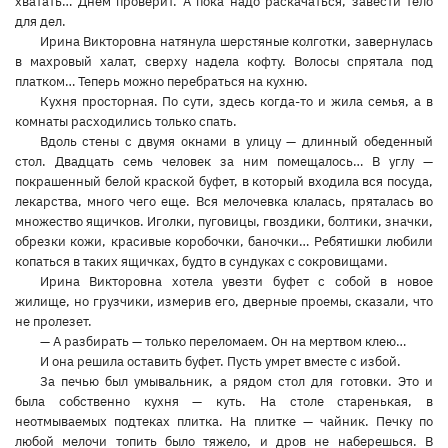
хватать… Днем проверит. А пока надо раскачаться, завести тело
для дел.
Ирина Викторовна натянула шерстяные колготки, завернулась
в махровый халат, сверху надела кофту. Волосы спрятала под
платком… Теперь можно перебраться на кухню.
Кухня просторная. По сути, здесь когда-то и жила семья, а в
комнаты расходились только спать.
Вдоль стены с двумя окнами в улицу — длинный обеденный
стол. Двадцать семь человек за ним помещалось… В углу —
покрашенный белой краской буфет, в который входила вся посуда,
лекарства, много чего еще. Вся мелочевка клалась, пряталась во
множество ящичков. Иголки, пуговицы, гвоздики, болтики, значки,
обрезки кожи, красивые коробочки, баночки… Ребятишки любили
копаться в таких ящичках, будто в сундуках с сокровищами.
Ирина Викторовна хотела увезти буфет с собой в новое
жилище, но грузчики, измерив его, дверные проемы, сказали, что
не пролезет.
— А разбирать — только переломаем. Он на мертвом клею…
И она решила оставить буфет. Пусть умрет вместе с избой.
За печью был умывальник, а рядом стол для готовки. Это и
была собственно кухня — куть. На столе старенькая, в
неотмываемых подтеках плитка. На плитке — чайник. Печку по
любой мелочи топить было тяжело, и дров не наберешься. В