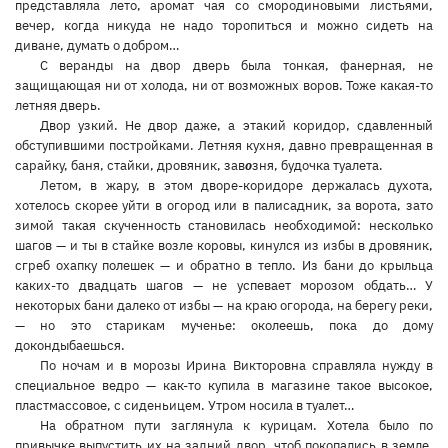
представляла лето, аромат чая со смородиновыми листьями,
вечер, когда никуда не надо торопиться и можно сидеть на
диване, думать о добром…
С веранды на двор дверь была тонкая, фанерная, не
защищающая ни от холода, ни от возможных воров. Тоже какая-то
летняя дверь.
Двор узкий. Не двор даже, а этакий коридор, сдавленный
обступившими постройками. Летняя кухня, давно превращенная в
сарайку, баня, стайки, дровяник, зав
о
зня, будочка туалета.
Летом, в жару, в этом дворе-коридоре держалась духота,
хотелось скорее уйти в огород или в палисадник, за ворота, зато
зимой такая скученность становилась необходимой: несколько
шагов — и ты в стайке возле коровы, кинулся из избы в дровяник,
сгреб охапку полешек — и обратно в тепло. Из бани до крыльца
каких-то двадцать шагов — не успевает морозом обдать… У
некоторых бани далеко от избы — на краю огорода, на берегу реки,
— но это старикам мученье: околеешь, пока до дому
докондыбаешься.
По ночам и в морозы Ирина Викторовна справляла нужду в
специальное ведро — как-то купила в магазине такое высокое,
пластмассовое, с сиденьицем. Утром носила в туалет…
На обратном пути заглянула к курицам. Хотела было по
привычке выпустить их на задний двор, чтоб покопались в земле,