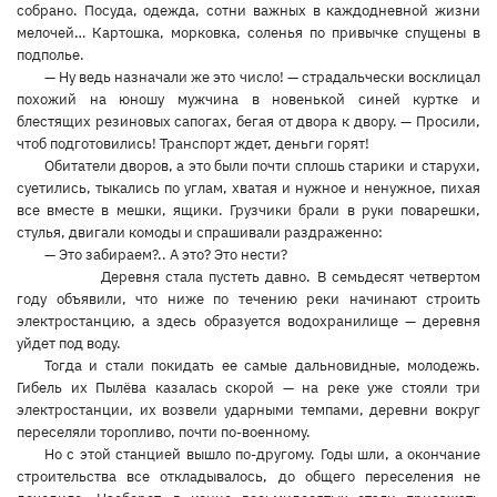
собрано. Посуда, одежда, сотни важных в каждодневной жизни
мелочей… Картошка, морковка, соленья по привычке спущены в
подполье.
— Ну ведь назначали же это число! — страдальчески восклицал
похожий на юношу мужчина в новенькой синей куртке и
блестящих резиновых сапогах, бегая от двора к двору. — Просили,
чтоб подготовились! Транспорт ждет, деньги горят!
Обитатели дворов, а это были почти сплошь старики и старухи,
суетились, тыкались по углам, хватая и нужное и ненужное, пихая
все вместе в мешки, ящики. Грузчики брали в руки поварешки,
стулья, двигали комоды и спрашивали раздраженно:
— Это забираем?.. А это? Это нести?
Деревня стала пустеть давно. В семьдесят четвертом
году объявили, что ниже по течению реки начинают строить
электростанцию, а здесь образуется водохранилище — деревня
уйдет под воду.
Тогда и стали покидать ее самые дальновидные, молодежь.
Гибель их Пылёва казалась скорой — на реке уже стояли три
электростанции, их возвели ударными темпами, деревни вокруг
переселяли торопливо, почти по-военному.
Но с этой станцией вышло по-другому. Годы шли, а окончание
строительства все откладывалось, до общего переселения не