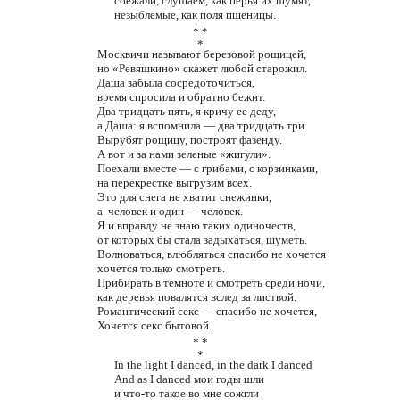
сбежали, слушаем, как перья их шумят,
незыблемые, как поля пшеницы.
* *
*
Москвичи называют березовой рощицей,
но «Ревяшкино» скажет любой старожил.
Даша забыла сосредоточиться,
время спросила и обратно бежит.
Два тридцать пять, я кричу ее деду,
а Даша: я вспомнила — два тридцать три.
Вырубят рощицу, построят фазенду.
А вот и за нами зеленые «жигули».
Поехали вместе — с грибами, с корзинками,
на перекрестке выгрузим всех.
Это для снега не хватит снежинки,
а человек и один — человек.
Я и вправду не знаю таких одиночеств,
от которых бы стала задыхаться, шуметь.
Волноваться, влюбляться спасибо не хочется
хочется только смотреть.
Прибирать в темноте и смотреть среди ночи,
как деревья повалятся вслед за листвой.
Романтический секс — спасибо не хочется,
Хочется
секс
бытовой
.
* *
*
In the light I danced, in the dark I danced
And as I danced
мои
годы
шли
и что-то такое во мне сожгли