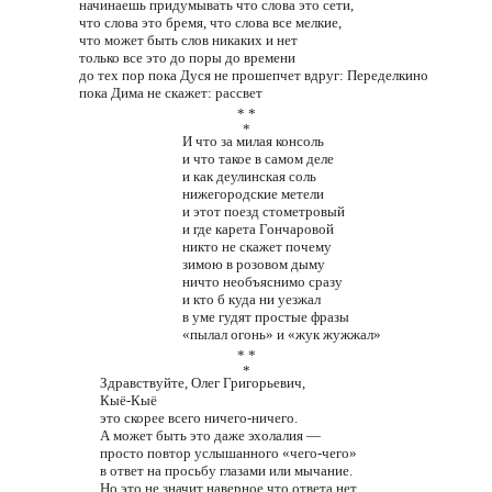
начинаешь придумывать что слова это сети,
что слова это бремя, что слова все мелкие,
что может быть слов никаких и нет
только все это до поры до времени
до тех пор пока Дуся не прошепчет вдруг: Переделкино
пока Дима не скажет: рассвет
* *
*
И что за милая консоль
и что такое в самом деле
и как деулинская соль
нижегородские метели
и этот поезд стометровый
и где карета Гончаровой
никто не скажет почему
зимою в розовом дыму
ничто необъяснимо сразу
и кто б куда ни уезжал
в уме гудят простые фразы
«пылал огонь» и «жук жужжал»
* *
*
Здравствуйте, Олег Григорьевич,
Кыё-Кыё
это скорее всего ничего-ничего.
А может быть это даже эхолалия —
просто повтор услышанного «чего-чего»
в ответ на просьбу глазами или мычание.
Но это не значит наверное что ответа нет.