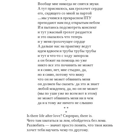
*
Вообще мне никогда не снятся звуки.
А тут приснилось, как грохочет сердце
его, сидящего со мной за партой
…
мы учимся в прекрасном ПТУ
преподают нам под открытым небом
И я пытаюсь подсмотреть конспект
и тут ужасный грохот раздается
и это оказалось что теперь
и у меня грохочущее сердце
А дальше нас на практику ведут
идем вдвоем и трубы трубы трубы
и тут я что-то с ходу запорола
а он бежит на помощь но уже
никто все это починить не может
и я сияю, нет, мне стыдно, да,
но я сияю, потому что вижу
что он не может обвинить меня
он должен бы сказать: да это ж знает
любой младенец. да, но он не может
(мы по уши уже во всем вот в этом)
не может обвинить меня ни в чем
да и к тому же ничего не слышно
* *
*
Is there life after love?
Сюрприз, there is.
Чего там хвататься за лом, обойдетесь без лома.
Разлюбить — значит просто понять, что твоя жизнь
хочет тебя научить чему-то другому.