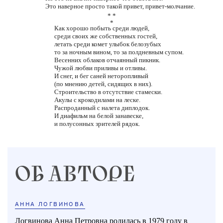
Это наверное просто такой привет, привет-молчание.
* *
*
Как хорошо побыть среди людей,
среди своих же собственных гостей,
летать среди комет улыбок белозубых
то за ночным вином, то за полдневным супом.
Весенних облаков отчаянный пикник.
Чужой любви приливы и отливы.
И снег, и бег саней неторопливый
(по мнению детей, сидящих в них).
Строительство в отсутствие стамески.
Акулы с крокодилами на леске.
Распроданный с налета диплодок.
И диафильм на белой занавеске,
и полусонных зрителей рядок.
ОБ АВТОРЕ
АННА ЛОГВИНОВА
Логвинова Анна Петровна родилась в 1979 году в