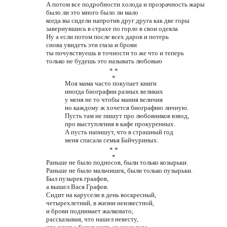
А потом все подробности холода и прозрачность жары
было ли это много было ли мало
когда вы сидели напротив друг друга как две горы
завернувшись в страхе по горло в свои одеяла
Ну а если потом после всех даров и потерь
снова увидеть эти глаза и брови
ты почувствуешь в точности то же что и теперь
только не будешь это называть любовью
* *
*
Моя мама часто покупает книги
иногда биографии разных великих
у меня не то чтобы мания величия
но каждому ж хочется биографию личную.
Пусть там не пишут про любовников взвод,
про выступления в кафе прокуренных.
А пусть напишут, что в страшный год
меня спасала семья Байчуриных.
* *
*
Раньше не было подносов, были только козырьки.
Раньше не было мальчишек, были только пузырьки.
Был пузырек граафов,
а вышел Вася Графов.
Сидит на карусели в день воскресный,
четырехлетний, в жизни неизвестной,
и брови поднимает жалковато,
рассказывая, что нашел невесту,