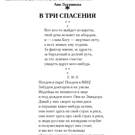
Аня Логвинова
*
В ТРИ СПАСЕНИЯ
* *
*
Вот кто-то выйдет из кареты,
твой день возьмет на абордаж,
и — слава Богу — мертвых нету,
а всех живых ему отдашь.
За фактор имени, за здрасте,
за бархатный и долгий путь,
за это луковое счастье
увидеть вдруг кого-нибудь.
* *
*
Е. М. П.
Поедем в парк! Поедем в ВВЦ!
Забудем докторов и их уколы.
Индейцы не меняются в лице
и под дождем поют. Они из Эквадора.
Давай у них скорее купим диск
и перышко какое-нибудь купим,
они поют здесь на свой страх и риск,
они поют здесь про свой страх и риск,
и люди русские их взглядами голубят
и полумесяцем вкруг них стоят,
и мы вот тоже из больницы