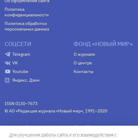
Об оформлении сайта
Политика
конфиденциальности
Политика обработки
персональных данных
СОЦСЕТИ
ФОНД «НОВЫЙ МИР»
Telegram
О журнале
VK
О центре
Youtube
Контакты
Яндекс. Дзен
ISSN 0130–7673
© АО «Редакция журнала «Новый мир», 1991–2020
Свидетельство Федеральной службы по надзору в сфере
связи, информационных технологий и массовых
Для улучшения работы сайта и его взаимодействия с
коммуникаций
средства массовой информации