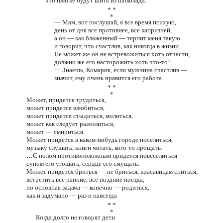
что платье будут шить из шоколада.
* *
*
—
Мам, вот послушай, я все время психую,
день от дня все противнее, все капризней,
а он — как блаженный — терпит меня такую
и говорит, что счастлив, как никогда в жизни.
Не может же он не встревожиться хоть отчасти,
должно же его насторожить хоть что-то?
—
Знаешь, Комарик, если мужчина счастлив —
значит, ему очень нравится его работа.
* *
*
Может, придется трудиться,
может придется влюбиться,
может придется стыдиться, молиться,
может как следует разозлиться,
может — смириться.
Может придется в каком-нибудь городе поселиться,
музыку слушать, книги читать, кого-то прощать.
…
С полом противоположным придется повеселиться
супом его угощать, сердце его смущать.
Может придется бриться — не бриться, красавицам сниться,
встретить все ранние, все поздние поезда,
но основная задача — конечно — родиться,
как и задумано — раз и навсегда
* *
*
Когда долго не говорят дети