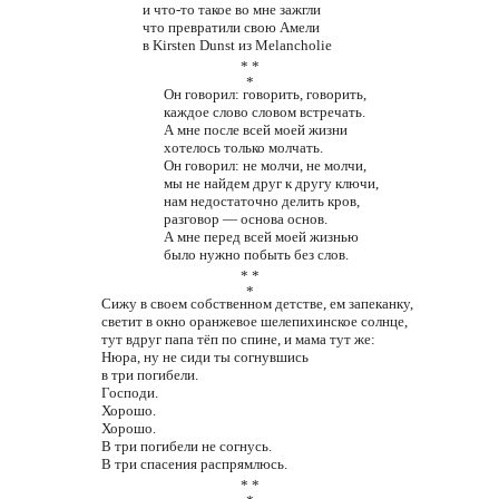
и что-то такое во мне зажгли
что превратили свою Амели
в Kirsten Dunst из Melancholie
* *
*
Он говорил: говорить, говорить,
каждое слово словом встречать.
А мне после всей моей жизни
хотелось только молчать.
Он говорил: не молчи, не молчи,
мы не найдем друг к другу ключи,
нам недостаточно делить кров,
разговор — основа основ.
А мне перед всей моей жизнью
было нужно побыть без слов.
* *
*
Сижу в своем собственном детстве, ем запеканку,
светит в окно оранжевое шелепихинское солнце,
тут вдруг папа тёп по спине, и мама тут же:
Нюра, ну не сиди ты согнувшись
в три погибели.
Господи.
Хорошо.
Хорошо.
В три погибели не согнусь.
В три спасения распрямлюсь.
* *