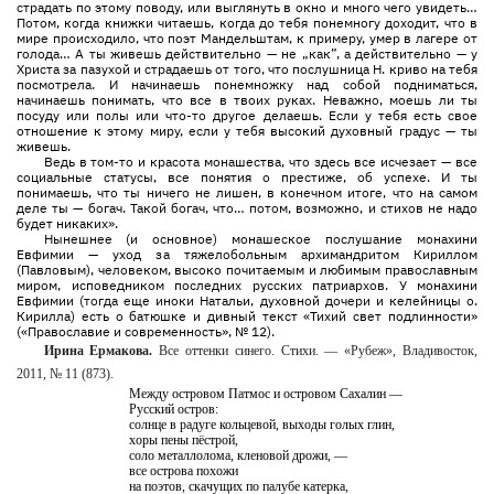
страдать по этому поводу, или выглянуть в окно и много чего увидеть…
Потом, когда книжки читаешь, когда до тебя понемногу доходит, что в
мире происходило, что поэт Мандельштам, к примеру, умер в лагере от
голода… А ты живешь действительно — не „как”, а действительно — у
Христа за пазухой и страдаешь от того, что послушница Н. криво на тебя
посмотрела. И начинаешь понемножку над собой подниматься,
начинаешь понимать, что все в твоих руках. Неважно, моешь ли ты
посуду или полы или что-то другое делаешь. Если у тебя есть свое
отношение к этому миру, если у тебя высокий духовный градус — ты
живешь.
Ведь в том-то и красота монашества, что здесь все исчезает — все
социальные статусы, все понятия о престиже, об успехе. И ты
понимаешь, что ты ничего не лишен, в конечном итоге, что на самом
деле ты — богач. Такой богач, что… потом, возможно, и стихов не надо
будет никаких».
Нынешнее (и основное) монашеское послушание монахини
Евфимии — уход за тяжелобольным архимандритом Кириллом
(Павловым), человеком, высоко почитаемым и любимым православным
миром, исповедником последних русских патриархов. У монахини
Евфимии (тогда еще иноки Натальи, духовной дочери и келейницы о.
Кирилла) есть о батюшке и дивный текст «Тихий свет подлинности»
(«Православие и современность», № 12).
Ирина Ермакова.
Все оттенки синего. Стихи. — «Рубеж», Владивосток,
2011, № 11 (873).
Между островом Патмос и островом Сахалин —
Русский остров:
солнце в радуге кольцевой, выходы голых глин,
хоры пены пёстрой,
соло металлолома, кленовой дрожи, —
все острова похожи
на поэтов, скачущих по палубе катерка,