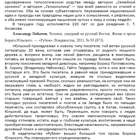
одновременно типологическом родстве между автором „Семейной
хроники” и автором „Гелиополиса” — при всей разности их стилей и
стилистик. Оба на основе субъективного переживания национальной
идеи и природы как прародины нации шли к осмыслению, к рефлексии,
и оба имеют поэтизирующее мышление чутких к миру и слову людей».
В текущем году исполняется 220 лет со дня рождения С. Т.
Аксакова.
Александр Лобычев.
Человек, ушедший на русский Восток. Жизнь и проза
Бориса Юльского. — «Рубеж», Владивосток, 2011, № 93 (873).
«Юльский принадлежал к новому типу писателя, той ветви русской
литературы 20 века, которая уже оторвалась от родного мощного
дерева и, вопреки всему, как некий фантом, расцвела в эмиграции,
питаясь ее воздухом. И в этом смысле он гораздо ближе, может быть,
второму поколению западной диаспоры, например Борису Поплавскому,
В. Сирину (Владимиру Набокову), Гайто Газданову, хотя и они все-таки
постарше его. Это были писатели, в равной мере принадлежавшие и
русской и западной культуре, жившие не столько видениями
исчезнувшей прежней России, сколько реальностью, на которую они не
закрывали глаза, а, наоборот, жадно ее разглядывали, их интересы
питались модернистскими идеями современности, просто потому, что
это была уже их эстетика. Они не доживали литературный век своих
старших товарищей, взятый у них взаймы, а начинали свой. Таких
молодых русских писателей и поэтов и на Западе было по пальцам
перечесть, они составляли обособленную группу, а в Китае, пожалуй,
Юльский, да еще, может быть, Перелешин, если говорить о людях
действительно талантливых. Эту совсем малочисленную младшую
плеяду отличала, кстати, еще и глубокая культура, воспитанная, а чаще
приобретенная самостоятельно, блестящая начитанность, напряженный
духовный поиск и неординарность мышления».
В издательстве «Рубеж» вышел большой том прозы Бориса
Юльского. Мы планируем его отрецензировать.