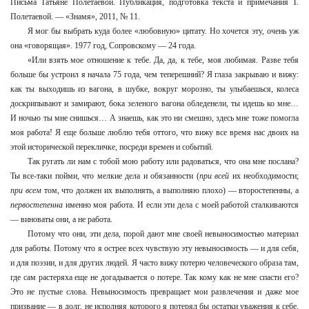
Письма Татьяне Полетаевой. Публикация, подготовка текста и примечания Т.
Полетаевой. — «Знамя», 2011, № 11.
Я мог бы выбрать куда более «любовную» цитату. Но хочется эту, очень уж
она «говорящая». 1977 год, Сопровскому — 24 года.
«Или взять мое отношение к тебе. Да, да, к тебе, моя любимая. Разве тебя
больше бы устроил я начала 75 года, чем теперешний? Я глаза закрываю и вижу:
как ты выходишь из вагона, в шубке, вокруг морозно, ты улыбаешься, колеса
доскрипывают и замирают, бока зеленого вагона обледенели, ты идешь ко мне…
И ночью ты мне снишься… А знаешь, как это ни смешно, здесь мне тоже помогла
моя работа! Я еще больше люблю тебя оттого, что вижу все время нас двоих на
этой исторической перекличке, посреди времен и событий.
Так ругать ли нам с тобой мою работу или радоваться, что она мне послана?
Ты все-таки пойми, что мелкие дела и обязанности (
при всей
их необходимости;
при всем
том, что должен их выполнять, а выполняю плохо) — второстепенны, а
первостепенна
именно моя работа. И если эти дела с моей работой сталкиваются
— виноваты они, а не работа.
Потому что они, эти дела, порой дают мне своей невыносимостью материал
для работы. Потому что я острее всех чувствую эту невыносимость — и для себя,
и для поэзии, и для других людей. Я часто вижу потерю человеческого образа там,
где сам растеряха еще не догадывается о потере. Так кому как не мне спасти его?
Это не пустые слова. Невыносимость превращает мои развлечения и даже мое
призвание — в долг, не исполняя которого я потерял бы остатки уважения к себе,