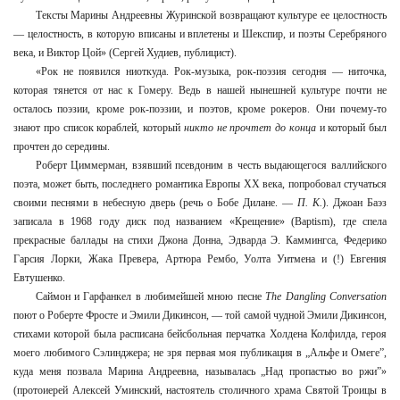
Тексты Марины Андреевны Журинской возвращают культуре ее целостность
— целостность, в которую вписаны и вплетены и Шекспир, и поэты Серебряного
века, и Виктор Цой» (Сергей Худиев, публицист).
«Рок не появился ниоткуда. Рок-музыка, рок-поэзия сегодня — ниточка,
которая тянется от нас к Гомеру. Ведь в нашей нынешней культуре почти не
осталось поэзии, кроме рок-поэзии, и поэтов, кроме рокеров. Они почему-то
знают про список кораблей, который
никто не прочтет до конца
и который был
прочтен до середины.
Роберт Циммерман, взявший псевдоним в честь выдающегося валлийского
поэта, может быть, последнего романтика Европы ХХ века, попробовал стучаться
своими песнями в небесную дверь (речь о Бобе Дилане. —
П. К.
). Джоан Баэз
записала в 1968 году диск под названием «Крещение» (Baptism), где спела
прекрасные баллады на стихи Джона Донна, Эдварда Э. Каммингса, Федерико
Гарсия Лорки, Жака Превера, Артюра Рембо, Уолта Уитмена и (!) Евгения
Евтушенко.
Саймон и Гарфанкел в любимейшей мною песне
The Dangling Conversation
поют о Роберте Фросте и Эмили Дикинсон, — той самой чудной Эмили Дикинсон,
стихами которой была расписана бейсбольная перчатка Холдена Колфилда, героя
моего любимого Сэлинджера; не зря первая моя публикация в „Альфе и Омеге”,
куда меня позвала Марина Андреевна, называлась „Над пропастью во ржи”»
(протоиерей Алексей Уминский, настоятель столичного храма Святой Троицы в