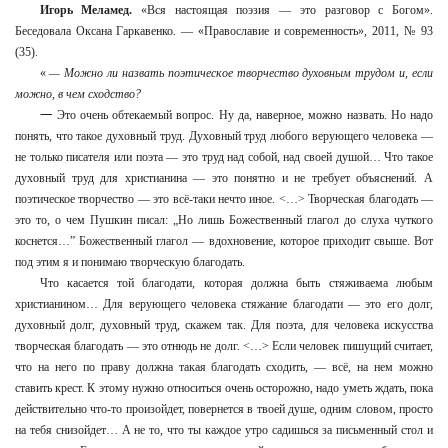
Игорь Меламед.
«Вся настоящая поэзия — это разговор с Богом».
Беседовала Оксана Гаркавенко. — «Православие и современность», 2011, № 93
(35).
«
— Можно ли назвать поэтическое творчество духовным трудом и, если
можно, в чем сходство?
—
Это очень обтекаемый вопрос. Ну да, наверное, можно назвать. Но надо
понять, что такое духовный труд. Духовный труд любого верующего человека —
не только писателя или поэта — это труд над собой, над своей душой… Что такое
духовный труд для христианина — это понятно и не требует объяснений. А
поэтическое творчество — это всё-таки нечто иное. <…> Творческая благодать —
это то, о чем Пушкин писал: „Но лишь Божественный глагол до слуха чуткого
коснется…” Божественный глагол — вдохновение, которое приходит свыше. Вот
под этим я и понимаю творческую благодать.
Что касается той благодати, которая должна быть стяживаема любым
христианином… Для верующего человека стяжание благодати — это его долг,
духовный долг, духовный труд, скажем так. Для поэта, для человека искусства
творческая благодать — это отнюдь не долг. <…> Если человек пишущий считает,
что на него по праву должна такая благодать сходить, — всё, на нем можно
ставить крест. К этому нужно относиться очень осторожно, надо уметь ждать, пока
действительно что-то произойдет, повернется в твоей душе, одним словом, просто
на тебя снизойдет… А не то, что ты каждое утро садишься за письменный стол и