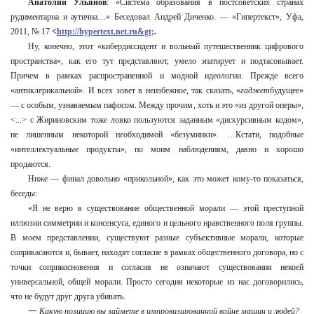
Анатолий Ульянов
: «Система образования в постсоветских странах
рудиментарна и аутична…» Беседовал Андрей Диченко. — «Гипертекст», Уфа,
2011, № 17
<
http://hypertext.net.ru&gt;
.
Ну, конечно, этот «кибердиссидент и вольный путешественник цифрового
пространства», как его тут представляют, умело эпатирует и подтасовывает.
Причем в рамках распространенной и модной идеологии. Прежде всего
«антиклерикальной». И всех зовет в неизбежное, так сказать, «
гаджет
будущее»
— с особым, узнаваемым пафосом. Между прочим, хоть и это «из другой оперы»,
<...> с Жириновским тоже ловко пользуются заданным «дискурсивным кодом»,
не лишенным некоторой необходимой «безуминки». …Кстати, подобные
«интеллектуальные продукты», по моим наблюдениям, давно и хорошо
продаются.
Ниже — финал довольно «прикольной», как это может кому-то показаться,
беседы:
«Я не верю в существование общественной морали — этой преступной
иллюзии симметрии и консенсуса, единого и цельного нравственного поля группы.
В моем представлении, существуют разные субъективные морали, которые
соприкасаются и, бывает, находят согласие в рамках общественного договора, но с
точки соприкосновения и согласия не означают существования некоей
универсальной, общей морали. Просто сегодня некоторые из нас договорились,
что не будут друг друга убивать.
—
Какую позицию вы займете в импровизированной войне машин и людей?