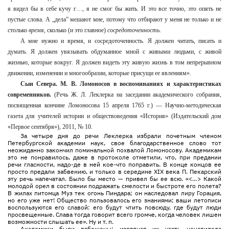
я видел бы в себе кучу г…, я не смог бы жить. И это все точно, это опять не
пустые слова. А „дела” мешают мне, потому что отбирают у меня не только и не
столько
время
, сколько (и это главное)
сосредоточенность
.
А мне нужно и время, и сосредоточенность. Я должен читать, писать и
думать. Я должен увязывать обдуманное мной с живыми людьми, с живой
жизнью, которые вокруг. Я должен видеть эту живую жизнь в том непрерывном
движении, изменении и многообразии, которые присущи ее явлениям».
Сын Севера. М. В. Ломоносов в воспоминаниях и характеристиках
современников.
(Речь Ж. Л. Леклерка на заседании академического собрания,
посвященная кончине Ломоносова 15 апреля 1765 г.) — Научно-методическая
газета для учителей истории и обществоведения «История» (Издательский дом
«Первое сентября»), 2011, № 10.
За четыре дня до речи Леклерка избрали почетным членом
Петербургской академии наук, свое благодарственное слово тот
неожиданно закончил поминальной похвалой Ломоносову. Академикам
это не понравилось, даже в протоколе отметили, что, при предании
речи гласности, надо-де в ней кое-что поправить. В конце концов ее
просто предали забвению, и только в середине XIX века П. Пекарский
эту речь напечатал. Было бы место — привел бы ее всю. «<…> Какой
молодой орел в состоянии подражать смелости и быстроте его полета?
В жилах питомца Муз тек огонь Пиндара; он наследовал лиру Горация,
но его уже нет! Общество пользовалось его знаниями; ваши летописи
воспользуются его славой: его будут чтить повсюду, где будут люди
просвещенные. Слава тогда говорит всего громче, когда человек лишен
возможности слышать ее». Ну и т. п.
Академики были взбешены: изрядная их часть ненавидела