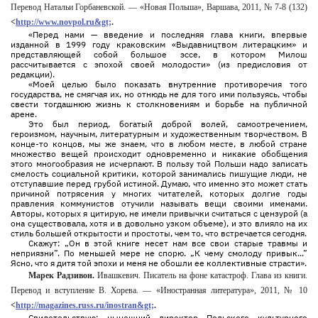
Перевод Натальи Горбаневской. — «Новая Польша», Варшава, 2011, № 7-8 (132)
<
http://www.novpol.ru&gt;
.
«Перед нами — введение и последняя глава книги, впервые
изданной в 1999 году краковским «Выдавництвом литерацким» и
представляющей собой большое эссе, в котором Милош
рассчитывается с эпохой своей молодости» (из предисловия от
редакции).
«Моей целью было показать внутренние противоречия того
государства, не смягчая их, но отнюдь не для того ими пользуясь, чтобы
свести тогдашнюю жизнь к столкновениям и борьбе на публичной
арене.
Это был период, богатый доброй волей, самоотречением,
героизмом, научным, литературным и художественным творчеством. В
конце-то концов, мы же знаем, что в любом месте, в любой стране
множество вещей происходит одновременно и никакие обобщения
этого многообразия не исчерпают. В пользу той Польши надо записать
смелость социальной критики, которой занимались пишущие люди, не
отступавшие перед грубой истиной. Думаю, что именно это может стать
причиной потрясения у многих читателей, которых долгие годы
правления коммунистов отучили называть вещи своими именами.
Авторы, которых я цитирую, не имели привычки считаться с цензурой (а
она существовала, хотя и в довольно узком объеме), и это влияло на их
стиль большей открытости и простоты, чем то, что встречается сегодня.
Скажут: „Он в этой книге несет нам все свои старые травмы и
неприязни”. По меньшей мере не спорю. „К чему смолоду привык...”
Ясно, что я дитя той эпохи и меня не обошли ее коллективные страсти».
Марек Радзивон.
Ивашкевич. Писатель на фоне катастроф. Глава из книги.
Перевод и вступление В. Хорева. — «Иностранная литература», 2011, № 10
<
http://magazines.russ.ru/inostran&gt;
.
Свидетельствую: нынешний директор Польского культурного