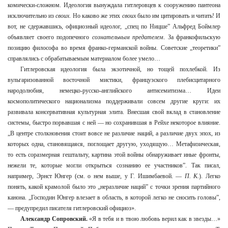
комически-сложном. Идеология вынуждала гитлеровцев к сооружению пантеона
исключительно из
своих
. Но каково же этих
своих
было им цитировать и читать! И
вот, не сдержавшись, официозный идеолог, „спец по Ницше” Альфред Боймлер
объявляет своего подопечного
сознательным
предателем
. За франкофильскую
позицию философа во время франко-германской войны. Советские „теоретики”
справлялись с обрабатываемым материалом более умело…
Гитлеровская идеология была экзотичной, но тощей похлебкой. Из
вульгаризованной восточной мистики, французского плебисцитарного
народолюбия, немецко-русско-английского антисемитизма… Идеи
космополитического национализма поддерживали совсем другие круги: их
развивала консервативная культурная элита. Внесшая свой вклад в становление
системы, быстро порвавшая с ней — но сохранившая в Рейхе некоторое влияние.
„В центре столкновения стоит вовсе не различие наций, а различие двух эпох, из
которых одна, становящаяся, поглощает другую, уходящую… Метафизическая,
то есть соразмерная гештальту, картина этой войны обнаруживает иные фронты,
нежели те, которые могли открыться сознанию ее участников”. Так писал,
например, Эрнст Юнгер (см. о нем выше, у Г. Ишимбаевой. —
П. К.
). Легко
понять, какой крамолой было это „неразличие наций” с точки зрения партийного
канона. „Господин Юнгер влезает в область, в которой легко не сносить головы”,
— предупредил писателя гитлеровский официоз».
Александр Сопровский.
«Я в тебя и в твою любовь верил как в звезды…»