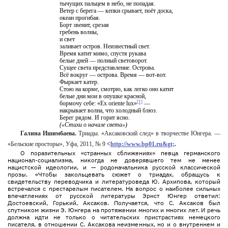
тычущих пальцем в небо, не попадая.
Ветер с берега — кепки срывает, поёт доска,
океан прогибая.
Борт звенит, срезая
гребень волны,
и свет
заливает остров. Неизвестный свет.
Время катит мимо, спустя рукава
белые дней — полный световорот.
Сущее света представление. Острова.
Всё вокруг — острова. Время — вот-вот.
Фыркает катер.
Стою на корме, смотрю, как легко оно катит
белые дни мои в опушке красной,
[1]
бормочу
себе
: «Ex oriente lux»
—
накрывает волна, что холодный блюз.
Берег рядом. И горит ясно.
(«Стихи о начале света»)
Галина Ишимбаева.
Триады. «Аксаковский след» в творчестве Юнгера. —
«Бельские просторы», Уфа, 2011, № 9
<
http://www.bp01.ru&gt;
.
О поразительных «странных сближениях» певца германского
национал-социализма, никогда не доверявшего тем не менее
нацистской идеологии, и — родоначальника русской классической
прозы. «Чтобы закольцевать сюжет о триадах, обращусь к
свидетельству переводчика и литературоведа Ю. Архипова, который
встречался с престарелым писателем. На вопрос о наиболее сильных
впечатлениях от русской литературы Эрнст Юнгер ответил:
Достоевский, Горький, Аксаков. Получается, что С. Аксаков был
спутником жизни Э. Юнгера на протяжении многих и многих лет. И речь
должна идти не только о читательских пристрастиях немецкого
писателя, в отношении С. Аксакова неизменных, но и о внутреннем и