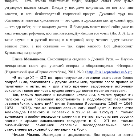
творишь… Есть немало талантливых людей, которые ставят себе целью
регулярное писание стихов. Иногда у них даже получается, но вот это, мне
кажется, и есть безблагодатный творческий процесс. Духовный труд как
обязанность человека-христианина — это одно, а художество как духовный труд
— это дар небес, он не каждому дается. И благодать может порой сойти даже на
какого-нибудь графомана, ибо, как известно,
Дух дышит где хочет
(Ин. 3: 8). Есть
такие случаи и в русской поэзии, и в мировой, когда человек вдруг написал
великие стихи, а всё остальное — так, сырье какое-то. Вот „Жаворонок”
Кукольника, например».
Елена Мельникова.
Сокровищница сведений о Древней Руси. — Научно-
методическая газета для учителей истории и обществоведения «История»
(Издательский дом «Первое сентября»), 2011, № 9
<
http://his.1september.ru&gt
;
.
«В конце XI — XIII вв. древнерусские летописи становятся более
подробными, появляются и другие источники, прежде всего правовые
памятники и акты, но и для этого времени зарубежные источники
сохраняют свою ценность, существенно дополняя местные известия.
Так, только польские и немецкие источники, а также документы
папской курии позволяют восстановить в подробностях перипетии
„европейских странствий” князя Изяслава Ярославича (1068 — 1069,
1073 — 1076), только скандинавские саги сообщают о посольстве
Александра Невского в Норвегию в 1257 (а не 1251/2) г., только
армянские и арабо-персидские хроники отмечают присутствие русских
воинов в армиях закавказских государств в X — XII вв., только
византийские памятники отразили последовательные этапы
становления церковной организации на Руси».
Чеслав Милош.
Экспедиция в двадцатилетие. Два отрывка из книги.