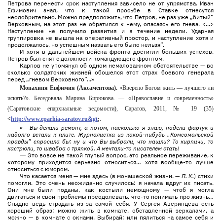
Петрова перенести срок наступления зависело не от упрямства. Иван
Ефимович знал, что к такой просьбе в Ставке отнесутся
неодобрительно. Можно предположить, что Петров, не раз уже „битый”
Верховным, на этот раз не обратился к нему, опасаясь его гнева. <...>
Наступление не получило развития и в течение недели. Ударная
группировка не вышла на оперативный простор, и наступление хотя и
продолжалось, но успешным назвать его было нельзя”.
И хотя в дальнейшем войска фронта достигли больших успехов,
Петров был снят с должности командующего фронтом.
Карпов не упомянул об одном немаловажном обстоятельстве — во
сколько солдатских жизней обошелся этот страх боевого генерала
перед „гневом Верховного”...»
Монахиня Евфимия (Аксаментова).
«Вверено Богом жить — лучшего ли
искать?». Беседовала Марина Бирюкова. — «Православие и современность»
(Саратовские епархиальные ведомости), Саратов, 2011, № 19 (35)
<
http://www.eparhia-saratov.ru&gt
;
.
«— Вы делали ремонт, а потом, насколько я знаю, надели фартук и
надолго встали к плите. Журналистка из какой-нибудь „Комсомольской
правды” спросила бы: ну и что Вы выбрали, что нашли? То кирпичи, то
кастрюли, то швабра с тряпкой. А мечтали-то писателем стать!
—
Это вовсе не такой глупый вопрос, это реальное переживание, к
которому приходится серьезно относиться… хотя вообще-то лучше
относиться с юмором.
Что касается меня — мне здесь (в монашеской жизни. —
П. К.
) стихи
помогли. Это очень неожиданно случилось: я начала вдруг их писать.
Они мне были поданы, как костыли немощному — чтоб я могла
двигаться и свои проблемы преодолевать, что-то понимать про жизнь…
Стыдно ведь страдать из-за самой себя. У Сергея Аверинцева есть
хороший образ: можно жить в комнате, обставленной зеркалами, а
можно — в комнате с окнами. Выбирай: или пялиться на самое себя и