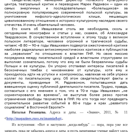
центра, театральный критик и переводчик Марек Радзивон — один из
самых энергичных и последовательных «болельщиков» за
полнокровную популяризацию современной польской культуры, за
уничтожение мифолого-идеологических клише, мешающих
цивилизованному отношению к историко-культурному наследию своего
отечества. И очень обаятельный человек.
Его книга об Ивашкевиче столь же необходима, сколь и
сегодняшние монографии и статьи у нас, скажем, об Александре
Твардовском. В сочувственном вступлении к этому труду о великом
польском литераторе, человеке огромной и трагической судьбы,
читаем: «В 80 — 90-е годы Ивашкевич подвергся ожесточенной критике
наиболее радикальных антикоммунистических критиков и публицистов
за „сервилизм” по отношению к властям ПНР. Но свою миссию
посредника между писательской средой и властными структурами он
выполнял сознательно, потому что ему не были безразличны судьбы
Польши и ее культуры. Он упорно отстаивал интересы писателей в
бесконечных тяжбах с чиновниками от культуры, хотя ему и
приходилось идти на уступки и компромиссы, навлекая на себя упреки
коллег по писательскому цеху. Об этом свидетельствуют факты и
документы, приводимые М. Радзивоном, попытавшимся дать
взвешенную оценку публичной деятельности писателя. Трудно, правда,
согласиться с его мнением о том, что в 70-е годы Ивашкевич „не
сориентировался во времени”, не выступив более резко против
ограничения свободы творчества в ПНР. Но кто тогда мог предвидеть
стремительное развитие событий в 80-е годы и крах „развитого
социализма” в Восточной Европе?»
Наталья Рязанцева.
Адреса и даты. — «Знамя», 2011, № 11
<
http://magazines.russ.ru/znamia&gt;
.
Из вступления: «Вот и наступило „когда-нибудь” — пора, пора уже все
записать, пока не забылись адреса и даты, и пусть начитанные ученые найдут здесь