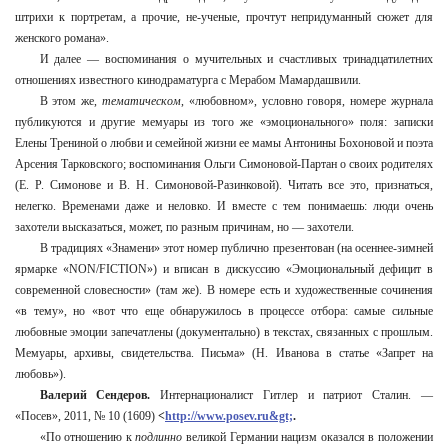
штрихи к портретам, а прочие, не-ученые, прочтут непридуманный сюжет для
женского романа».
И далее — воспоминания о мучительных и счастливых тринадцатилетних
отношениях известного кинодраматурга с Мерабом Мамардашвили.
В этом же,
тематическом
,
«любовном», условно говоря, номере журнала
публикуются и другие мемуары из того же «эмоционального» поля: записки
Елены Трениной о любви и семейной жизни ее мамы Антонины Бохоновой и поэта
Арсения Тарковского; воспоминания Ольги Симоновой-Партан о своих родителях
(Е. Р. Симонове и В. Н. Симоновой-Разинковой). Читать все это, признаться,
нелегко. Временами даже и неловко. И вместе с тем понимаешь: люди очень
захотели высказаться, может, по разным причинам, но — захотели.
В традициях «Знамени» этот номер публично презентован (на осеннее-зимней
ярмарке «NON/FICTION») и вписан в дискуссию «Эмоциональный дефицит в
современной словесности» (там же). В номере есть и художественные сочинения
«в тему», но «вот что еще обнаружилось в процессе отбора: самые сильные
любовные эмоции запечатлены (документально) в текстах, связанных с прошлым.
Мемуары, архивы, свидетельства. Письма» (Н. Иванова в статье «Запрет на
любовь»).
Валерий Сендеров.
Интернационалист Гитлер и патриот Сталин. —
«Посев», 2011, № 10 (1609)
<
http://www.posev.ru&gt;
.
«По отношению к
подлинно
великой Германии нацизм оказался в положении