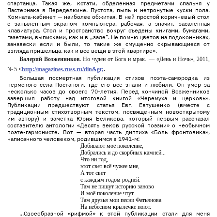
спартанца. Такая же, кстати, обделенная предметами спальня у
Пастернака в Переделкине. Пустота, пыль и нетронутые куски пола.
Комната-кабинет — наиболее обжитая. В ней простой коричневый стол
с запыленным экраном компьютера, рабочая, а значит, засаленная
клавиатура. Стол и пространство вокруг съедены книгами, бумагами,
газетами, выписками, как и в „зале”. Не помню цветов на подоконниках,
занавески если и были, то такие же смущенно скрывающиеся от
взгляда пришельца, как и все вещи в этой квартире».
Валерий Возженников.
Но чуден от Бога и мрак. — «День и Ночь», 2011,
№ 5
<
http://magazines.russ.ru/din&gt;
.
Большая посмертная публикация стихов поэта-самородка из
пермского села Постаноги, где его все знали и любили. Он умер за
несколько часов до своего 70-летия. Перед кончиной Возженников
завершил работу над итоговой книгой «Черемуха и церковь».
Публикации предшествуют статья Евг. Евтушенко (вместе с
традиционным стихотворным текстом, посвященным новооткрытому
им автору) и заметка Юрия Беликова, который первым рассказал
составителю антологии «Десять веков русской поэзии» о необычном
поэте-гармонисте. Вот — вторая часть диптиха «Боль фронтовика»,
написанного человеком, родившимся в 1941-м:
Добивают моё поколение,
Добрались и до скорбных камней...
Что ни год,
этот свет всё чужее мне,
А тот свет
с каждым годом родней.
Там не пишут историю заново
И моё поколение чтут.
Там друзья мои песни Фатьянова
На небесном крылечке поют.
...Своеобразной «рифмой» к этой публикации стали для меня