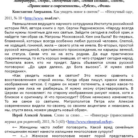
литература», «Мера», «Нескучный сад», «Новая Польша», «Посев»,
«Православие и современность», «Рубеж», «Фома»
Константин Аверьянов.
Как увидеть новое в святом? — «Нескучный сад»,
2011, № 10
<
http://www
. nsad.ru>.
Размышления ведущего научного сотрудника Института российской
истории РАН, автора книги о прп. Сергии Радонежском. «Народу всегда
были нужны понятные для них святые. Зайдите сегодня в любой храм, и
найдете там образ св. Матроны Московской. Кем она была? Во-первых,
блаженной, которых всегда особенно любил русский человек. Слепой,
не ходящей, гонимой, жила — своего угла не имела. Во-вторых, простой
русской женщиной, крестьянского происхождения, ни карьеры земной,
ни статуса. Самая что ни на есть родная. Да еще практически
современница, то есть хорошо знавшая, от чего страдает сегодня народ.
Помогала всем, кто ни придет. Здесь сбываются слова русской
поговорки: „До царя далеко, до Бога высоко”. И нужен свой
посредник».
«Как увидеть новое в святом? Это можно сравнить с
восстановлением старой иконы. Когда образ пишут, краски свежие,
изображение четкое. С годами он может потемнеть, а через какое-то
время уже лика не разберешь. И нужно икону отреставрировать. В
Церкви их поновляют: по старому изображению рисуют новое, хотя и
близкое к оригиналу. И что происходит? Облик немножко изменяется.
То же самое со святыми. Митрополитов Петра или Алексия
современники видели по-своему, со своими акцентами и нюансами, а
мы, спустя века, можем увидеть новый образ».
Иерей Алексей Агапов.
Слово за слово… — «Виноград» (православный
журнал для родителей), 2011, № 5 (43)
<
http://www.vinograd.su&gt;
.
«— Женщины часто любят поговорить. Какой вред семейным
отношениям может нанести излишнее многословие супруги?
—
<…> Женское многословие может порой представлять