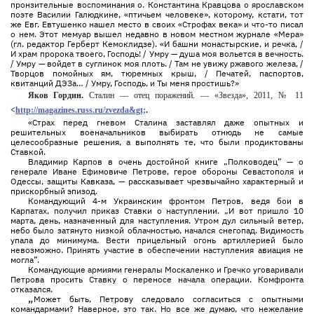
пронзительные воспоминания о. Константина Кравцова о ярославском
поэте Василии Галюдкине, «птичьем человеке», которому, кстати, тот
же Евг. Евтушенко нашел место в своих «Строфах века» и что-то писал
о нем. Этот мемуар вышел недавно в новом местном журнале «Мера»
(гл. редактор Герберт Кемоклидзе). «И башни монастырские, и речка, /
И храм пророка твоего, Господь! / Умру — душа моя вольется в вечность.
/ Умру — войдет в суглинок моя плоть. / Там не увижу ржавого железа, /
Творцов помойных ям, тюремных крыш, / Печатей, паспортов,
квитанций ДЭЗа… / Умру, Господь, и Ты меня простишь?»
Яков Гордин.
Сталин — отец поражений. — «Звезда», 2011, № 11
<
http://magazines.russ.ru/zvezda&gt;
.
«Страх перед гневом Сталина заставлял даже опытных и
решительных военачальников выбирать отнюдь не самые
целесообразные решения, a выполнять те, что были продиктованы
Ставкой.
Владимир Карпов в очень достойной книге „Полководец” — о
генерале Иване Ефимовиче Петрове, герое обороны Севастополя и
Одессы, защиты Кавказа, — рассказывает чрезвычайно характерный и
прискорбный эпизод.
Командующий 4-м Украинским фронтом Петров, ведя бои в
Карпатах, получил приказ Ставки о наступлении. „И вот пришло 10
марта, день, назначенный для наступления. Утром дул сильный ветер,
небо было затянуто низкой облачностью, начался снегопад. Видимость
упала до минимума. Вести прицельный огонь артиллерией было
невозможно. Принять участие в обеспечении наступления авиация не
могла”.
Командующие армиями генералы Москаленко и Гречко уговаривали
Петрова просить Ставку о переносе начала операции. Комфронта
отказался.
„
Может быть, Петрову следовало согласиться с опытными
командармами? Наверное, это так. Но все же думаю, что нежелание