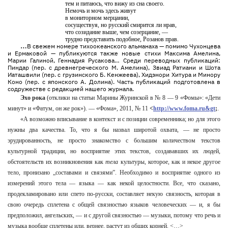
тем и питаюсь, что вижу из сна своего.
Немочь и мочь здесь живут
в мониторном мерцании,
сосуществуя, но русский смирится ли нрав,
что созидание выше, чем созерцание, —
трудно представить подобное, Розанов прав.
…
В свежем номере тихоокеанского альманаха — помимо Чухонцева
и Ермаковой — публикуются также новые стихи Максима Амелина,
Марии Галиной, Геннадия Русакова… Среди переводных публикаций:
Пиндар (пер. с древнегреческого М. Амелина), Звиад Ратиани и Шота
Иаташвили (пер. с грузинского Б. Кенжеева), Хидэнори Хитура и Минору
Коно (пер. с японского А. Долина). Часть публикаций подготовлена в
содружестве с редакцией нашего журнала.
Эхо рока
(отклики на статьи Марины Журинской в № 8 — 9 «Фомы»: «Дети
минут» и «Фатум, он же рок»). — «Фома», 2011, № 11
<
http://www.foma.ru&gt
;
.
«А возможно вписывание в контекст и с позиции современника; но для этого
нужны два качества. То, что я бы назвал широтой охвата, — не просто
эрудированность, не просто знакомство с большим количеством текстов
культурной традиции, но восприятие этих текстов, создававших их людей,
обстоятельств их возникновения как
тела
культуры, которое, как и некое другое
тело, пронизано „составами и связями”. Необходимо и восприятие одного из
измерений этого тела — языка — как некой целостности. Все, что сказано,
продекламировано или спето по-русски, составляет некую связность, которая в
свою очередь сплетена с общей связностью языков человеческих — и, я бы
предположил, ангельских, — и с другой связностью — музыки, потому что речь и
музыка вообще сплетены или, вернее, растут из общих корней. <…>