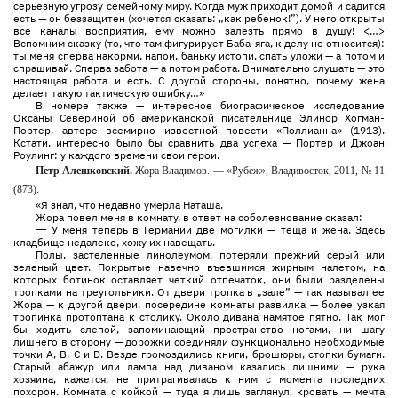
серьезную угрозу семейному миру. Когда муж приходит домой и садится
есть — он беззащитен (хочется сказать: „как ребенок!”). У него открыты
все каналы восприятия, ему можно залезть прямо в душу! <…>
Вспомним сказку (то, что там фигурирует Баба-яга, к делу не относится):
ты меня сперва накорми, напои, баньку истопи, спать уложи — а потом и
спрашивай. Сперва забота — а потом работа. Внимательно слушать — это
настоящая работа и есть. С другой стороны, понятно, почему жена
делает такую тактическую ошибку…»
В номере также — интересное биографическое исследование
Оксаны Севериной об американской писательнице Элинор Хогман-
Портер, авторе всемирно известной повести «Поллианна» (1913).
Кстати, интересно было бы сравнить два успеха — Портер и Джоан
Роулинг: у каждого времени свои герои.
Петр Алешковский.
Жора Владимов. — «Рубеж», Владивосток, 2011, № 11
(873).
«Я знал, что недавно умерла Наташа.
Жора повел меня в комнату, в ответ на соболезнование сказал:
—
У меня теперь в Германии две могилки — теща и жена. Здесь
кладбище недалеко, хожу их навещать.
Полы, застеленные линолеумом, потеряли прежний серый или
зеленый цвет. Покрытые навечно въевшимся жирным налетом, на
которых ботинок оставляет четкий отпечаток, они были разделены
тропками на треугольники. От двери тропка в „зале” — так называл ее
Жора — к другой двери, посередине комнаты развилка — более узкая
тропинка протоптана к столику. Около дивана намятое пятно. Так мог
бы ходить слепой, запоминающий пространство ногами, ни шагу
лишнего в сторону — дорожки соединяли функционально необходимые
точки А, В, С и D. Везде громоздились книги, брошюры, стопки бумаги.
Старый абажур или лампа над диваном казались лишними — рука
хозяина, кажется, не притрагивалась к ним с момента последних
похорон. Комната с койкой — туда я лишь заглянул, кровать — мечта