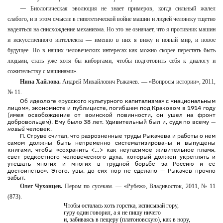
—
Биологическая эволюция не знает примеров, когда сильный жалел
слабого, и в этом смысле в гипотетической войне машин и людей человеку тщетно
надеяться на снисхождение механизма. Но это не означает, что я противник машин
и искусственного интеллекта — именно в них я вижу и новый мир, и новое
будущее. Но в наших человеческих интересах как можно скорее перестать быть
людьми, стать уже хотя бы киборгами, чтобы подготовить себя к диалогу и
сожительству с машинами».
Нина Хайлова.
Андрей Михайлович Рыкачев. — «Вопросы истории», 2011,
№ 11.
Об идеологе «русского культурного капитализма» с «национальным
лицом», экономисте и публицисте, погибшем под Краковом в 1914 году
(имея освобождение от воинской повинности, он ушел на фронт
добровольцем). Ему было 38 лет. Удивительный был и, судя по всему —
новый
человек.
П. Струве считал, что разрозненные труды Рыкачева и работы о нем
самом должны быть непременно систематизированы и выпущены
книгами, чтобы «сохранить <…> как неугасимое живительное пламя,
свет редкостного человеческого духа, который должен укреплять и
утешать многих и многих в трудной борьбе за Россию и её
достоинство». Этого, увы, до сих пор не сделано — Рыкачев прочно
забыт.
Олег Чухонцев.
Пером по сусекам. — «Рубеж», Владивосток, 2011, № 11
(873).
Чтобы осталась хоть горстка, исписывай гору,
гуру один говорил, а я не пишу ничего
и, забиваясь в пещеру (платоновскую), как в нору,