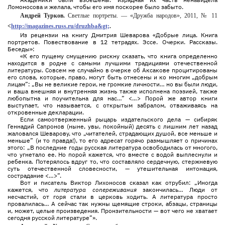
Ломоносова и желала, чтобы его имя поскорее было забыто.
Андрей Турков.
Светлые портреты. — «Дружба народов», 2011, № 11
<
http://magazines.russ.ru/druzhba&gt;
.
Из рецензии на книгу Дмитрия Шеварова «Добрые лица. Книга
портретов. Повествование в 12 тетрадях. Эссе. Очерки. Рассказы.
Беседы»:
«К его пущему смущению рискну сказать, что книга определенно
находится в родне с самыми лучшими традициями отечественной
литературы. Совсем не случайно в очерке об Аксакове процитированы
его слова, которые, право, могут быть отнесены и ко многим „добрым
лицам”: „Вы не великие герои, не громкие личности… но вы были люди,
и ваша внешняя и внутренняя жизнь также исполнена поэзией, также
любопытна и поучительна для нас…” <…> Порой же автор книги
выступает, что называется, с открытым забралом, отваживаясь на
откровенные декларации.
Если самоотверженный рыцарь издательского дела — сибиряк
Геннадий Сапронов (ныне, увы, покойный) десять с лишним лет назад
жаловался Шеварову, что „читателей, страдающих душой, все меньше и
меньше” (и то правда!), то его адресат горячо размышляет о причинах
этого: „В последние годы русская литература освободилась от многого,
что угнетало ее. Но порой кажется, что вместе с водой выплеснули и
ребенка. Потерялось вдруг то, что составляло сердечную, стержневую
суть отечественной словесности, — утешительная интонация,
сострадание <…>”.
Вот и писатель Виктор Лихоносов сказал как отрубил: „Иногда
кажется, что
литература сопереживания
закончилась… Люди от
несчастий, от горя стали в церковь ходить. А литература просто
провалилась… А сейчас так нужны щемящие строки, абзацы, страницы
и, может, целые произведения. Пронзительности — вот чего не хватает
сегодня русской литературе”».