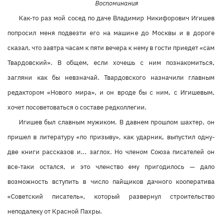
Воспоминания
Как-то раз мой сосед по даче Владимир Никифорович Игишев
попросил меня подвезти его на машине до Москвы и в дороге
сказал, что завтра часам к пяти вечера к нему в гости приедет «сам
Твардовский». В общем, если хочешь с ним познакомиться,
загляни как бы невзначай. Твардовского назначили главным
редактором «Нового мира», и он вроде бы с ним, с Игишевым,
хочет посоветоваться о составе редколлегии.
Игишев был славным мужиком. В давнем прошлом шахтер, он
пришел в литературу «по призыву», как ударник, выпустил одну-
две книги рассказов и... заглох. Но членом Союза писателей он
все-таки остался, и это членство ему пригодилось — дало
возможность вступить в число пайщиков дачного кооператива
«Советский писатель», который развернул строительство
неподалеку от Красной Пахры.