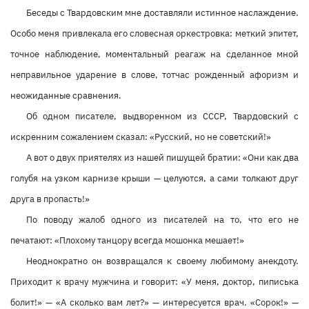
Беседы с Твардовским мне доставляли истинное наслаждение.
Особо меня привлекала его словесная оркестровка: меткий эпитет,
точное наблюдение, моментальный реагаж на сделанное мной
неправильное ударение в слове, тотчас рожденный афоризм и
неожиданные сравнения.
Об одном писателе, выдворенном из СССР, Твардовский с
искренним сожалением сказал: «Русский, но не советский!»
А вот о двух приятелях из нашей пишущей братии: «Они как два
голубя на узком карнизе крыши — целуются, а сами толкают друг
друга в пропасть!»
По поводу жалоб одного из писателей на то, что его не
печатают: «Плохому танцору всегда мошонка мешает!»
Неоднократно он возвращался к своему любимому анекдоту.
Приходит к врачу мужчина и говорит: «У меня, доктор, пиписька
болит!» — «А сколько вам лет?» — интересуется врач. «Сорок!» —