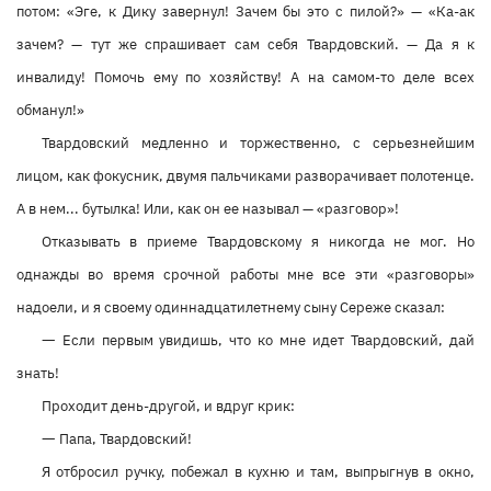
потом: «Эге, к Дику завернул! Зачем бы это с пилой?» — «Ка-ак
зачем? — тут же спрашивает сам себя Твардовский. — Да я к
инвалиду! Помочь ему по хозяйству! А на самом-то деле всех
обманул!»
Твардовский медленно и торжественно, с серьезнейшим
лицом, как фокусник, двумя пальчиками разворачивает полотенце.
А в нем... бутылка! Или, как он ее называл — «разговор»!
Отказывать в приеме Твардовскому я никогда не мог. Но
однажды во время срочной работы мне все эти «разговоры»
надоели, и я своему одиннадцатилетнему сыну Сереже сказал:
—
Если первым увидишь, что ко мне идет Твардовский, дай
знать!
Проходит день-другой, и вдруг крик:
—
Папа, Твардовский!
Я отбросил ручку, побежал в кухню и там, выпрыгнув в окно,