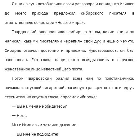
Я вник в суть возобновившегося разговора и понял, что Игишев
до моего прихода предложил сибирского писателя в
ответственные секретари «Нового мира».
Твардовский расспрашивал сибиряка о том, какие книги он
написал, какими писателями «крепил» свой дух и еще о чем-то.
Сибиряк отвечал достойно и прилежно. Чувствовалось, он был
взволнован. Его глаза напряженно вглядывались в округлое
женственное лицо известнейшего поэта.
Потом Твардовский разлил всем нам по полстаканчика,
почмокал затухшей сигареткой, взглянул в раскрытое окно и вдруг,
стеснительно опустив глаза, спросил сибиряка:
—
Вы на меня не обидитесь?
—
Нет...
Мы с Игишевым затаили дыхание.
—
Вы мне не подходите!