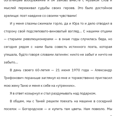
богатейшее воображение и он заново вместе с музыкой слов и
мыслей переживал судьбы своих героев. Это было достойное
зрелище: поэт наедине со своими чувствами!
И у меня спазмы сжимали горло, да и Юра то и дело отводил в
сторону свой подслеповато-виноватый взгляд... С нашими отцами
— старыми революционерами — в оные годы случилась беда, но
сегодня рядом с нами была совесть истинного поэта, которая
утешала, будто говоря словами латинян: никто не забыт и ничто не
забыто...
В день своего 60-летия — 21 июня 1970 года — Александр
Трифонович пораньше заглянул ко мне и торжественно пригласил
мою жену Таню и меня к себе на «утренник».
Я в ответ козырнул и стал раздумывать над подарком.
В общем, мы с Таней решили поехать на машине в соседний
поселок — Богородское — и купить там цветы. Нам повезло. Мы