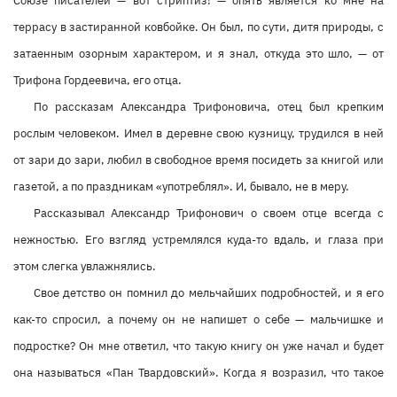
Союзе писателей — вот стриптиз! — опять является ко мне на
террасу в застиранной ковбойке. Он был, по сути, дитя природы, с
затаенным озорным характером, и я знал, откуда это шло, — от
Трифона Гордеевича, его отца.
По рассказам Александра Трифоновича, отец был крепким
рослым человеком. Имел в деревне свою кузницу, трудился в ней
от зари до зари, любил в свободное время посидеть за книгой или
газетой, а по праздникам «употреблял». И, бывало, не в меру.
Рассказывал Александр Трифонович о своем отце всегда с
нежностью. Его взгляд устремлялся куда-то вдаль, и глаза при
этом слегка увлажнялись.
Свое детство он помнил до мельчайших подробностей, и я его
как-то спросил, а почему он не напишет о себе — мальчишке и
подростке? Он мне ответил, что такую книгу он уже начал и будет
она называться «Пан Твардовский». Когда я возразил, что такое