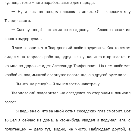
кузнеца, тоже много поработавшего для народа.
—
Ну и как ты теперь пишешь в анкетах? — спросил я у
Твардовского.
—
Сын кузнеца! — ответил он и вздохнул: — Словно гвоздь из
сапога выдернули...
Я уже говорил, что Твардовский любил чудачить. Как-то летом
сидел я на террасе, работал, вдруг гляжу: калитка открывается и
ко мне по дорожке идет Александр Трифонович. На нем любимая
ковбойка, под мышкой свернутое полотенце, а в другой руке пила.
—
Ты что, на речку? — Я вышел гостю навстречу.
Твардовский подозрительно огляделся по сторонам и понизил
голос:
—
Я ведь знаю, что за мной сотня соседских глаз смотрит. Вот
вышел я сейчас из дома, а кто-нибудь увидел и подумал: ага, с
полотенцем — дело тут, видно, не чисто. Наблюдает другой, а