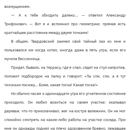
возмущением.
—
А к тебе обходить далеко... — ответил Александр
Трифонович. — Вот я и вспомнил про геометрию: прямая есть
кратчайшее расстояние между двумя точками!
В общем, Твардовский заимел свой тайный лаз ко мне и
пользовался им когда хотел, иногда даже в пять утра, если его
мучила бессонница.
Придет, бывало, на террасу, где я спал, сядет на стул напротив,
положит подбородок на палку и говорит: «Ты спи, спи, а я тут
тихонько посижу... Боже, какая тоска! Какая тоска!»
Но обычно часам к одиннадцати утра его угнетенное состояние
проходило. Он любил возиться на своем участке: окапывал
деревья, что-то приколачивал, жег на костре валежник. Он не мог
спокойно смотреть на какие-либо работы на участке соседа. При
мне он однажды поднял на плечо здоровенное бревно, лежавшее