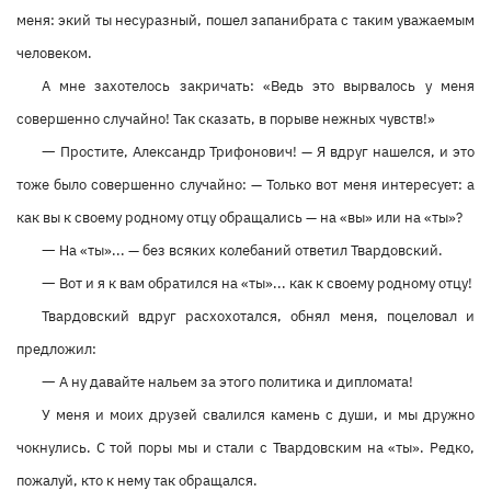
меня: экий ты несуразный, пошел запанибрата с таким уважаемым
человеком.
А мне захотелось закричать: «Ведь это вырвалось у меня
совершенно случайно! Так сказать, в порыве нежных чувств!»
—
Простите, Александр Трифонович! — Я вдруг нашелся, и это
тоже было совершенно случайно: — Только вот меня интересует: а
как вы к своему родному отцу обращались — на «вы» или на «ты»?
—
На «ты»... — без всяких колебаний ответил Твардовский.
—
Вот и я к вам обратился на «ты»... как к своему родному отцу!
Твардовский вдруг расхохотался, обнял меня, поцеловал и
предложил:
—
А ну давайте нальем за этого политика и дипломата!
У меня и моих друзей свалился камень с души, и мы дружно
чокнулись. С той поры мы и стали с Твардовским на «ты». Редко,
пожалуй, кто к нему так обращался.