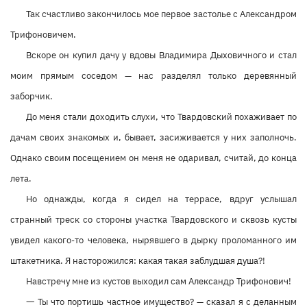
Так счастливо закончилось мое первое застолье с Александром
Трифоновичем.
Вскоре он купил дачу у вдовы Владимира Дыховичного и стал
моим прямым соседом — нас разделял только деревянный
заборчик.
До меня стали доходить слухи, что Твардовский похаживает по
дачам своих знакомых и, бывает, засиживается у них заполночь.
Однако своим посещением он меня не одаривал, считай, до конца
лета.
Но однажды, когда я сидел на террасе, вдруг услышал
странный треск со стороны участка Твардовского и сквозь кусты
увидел какого-то человека, нырявшего в дырку проломанного им
штакетника. Я насторожился: какая такая заблудшая душа?!
Навстречу мне из кустов выходил сам Александр Трифонович!
—
Ты что портишь частное имущество? — сказал я с деланным