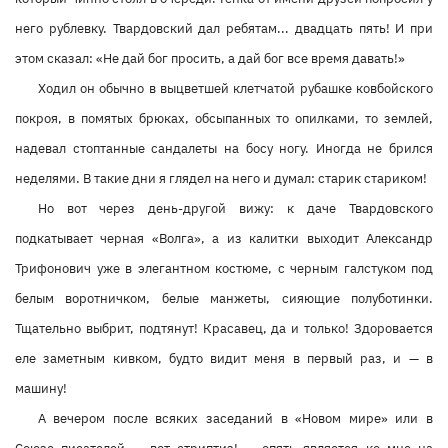
него рублевку. Твардовский дал ребятам... двадцать пять! И при
этом сказал: «Не дай бог просить, а дай бог все время давать!»
Ходил он обычно в выцветшей клетчатой рубашке ковбойского
покроя, в помятых брюках, обсыпанных то опилками, то землей,
надевал стоптанные сандалеты на босу ногу. Иногда не брился
неделями. В такие дни я глядел на него и думал: старик стариком!
Но вот через день-другой вижу: к даче Твардовского
подкатывает черная «Волга», а из калитки выходит Александр
Трифонович уже в элегантном костюме, с черным галстуком под
белым воротничком, белые манжеты, сияющие полуботинки.
Тщательно выбрит, подтянут! Красавец, да и только! Здоровается
еле заметным кивком, будто видит меня в первый раз, и — в
машину!
А вечером после всяких заседаний в «Новом мире» или в