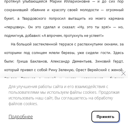
протянул улыбающейся Марии Илларионовне — и до сих пор
сохранившей обаяние и красоту своей молодости — огромный
букет, а Твардовского попросил вытащить из моего кармана
«перцовку». Он это сделал и сказал: «Ну, это ты зря!» — но,
подмигнув, добавил: «А впрочем, протухнуть не успеет!»
На большой застекленной террасе с распахнутыми окнами, за
которыми под солнцем млели березы, уже сидели гости. Здесь
были: Гриша Бакланов, Александр Дементьев, Зиновий Гердт,
который привел с собой Рину Зеленую, Орест Верейский с женой,
Эльдар Рязанов с женой и много «новомирцев», бывших
Для улучшения работы сайта и его взаимодействия с
сотрудников Александра Трифоновича. Юбиляру принесли кучу
пользователями мы используем файлы cookies. Продолжая
подарков: самовар, книги, декоративные свечи — всего не
использовать наш сайт, Вы соглашаетесь на обработку
файлов cookies.
упомнишь — и цветы, цветы...
По лицу Александра Трифоновича, скромно сидевшего не во
Подробнее
Принять
главе, а на углу стола, было видно, что он доволен. Никаких