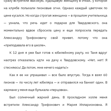
сразу встретили высокую, худощавую женщину в очках, у которой
на клумбе полыхали пионовые огни. Однако каждый цветочек по
цене кусался. Но когда строгая женщина — в прошлом учительница
— узнала, что речь идет о подарке для Твардовского, она
моментально вдвое сбросила цену и еще попросила передать
Александру Трифоновичу свой привет, потому что она
«преподавала его в школе».
К 12 дня я уже был готов к юбилейному рауту, но Таня вдруг
наотрез отказалась идти на дачу к Твардовскому. «Нет, нет! Я
стесняюсь! Да потом, мне нечего надеть!»
Как я ее ни упрашивал — все было впустую. Тогда я взял 60
пионов — по числу лет юбиляра — и отправился на банкет один. В
кармане у меня еще булькала «перцовка».
Был солнечный жаркий день. В прохладном холле меня
встретили Александр Трифонович и Мария Илларионовна. Я