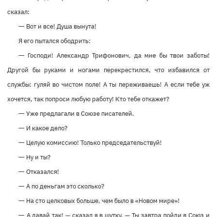
сказал:
—
Вот и все! Душа вынута!
Я его пытался ободрить:
—
Господи! Александр Трифонович, да мне бы твои заботы!
Другой бы руками и ногами перекрестился, что избавился от
службы: гуляй во чистом поле! А ты переживаешь! А если тебе уж
хочется, так попроси любую работу! Кто тебе откажет?
—
Уже предлагали в Союзе писателей.
—
И какое дело?
—
Целую комиссию! Только председательствуй!
—
Ну и ты?
—
Отказался!
—
А по деньгам это сколько?
—
На сто целковых больше, чем было в «Новом мире»!
—
А давай так! — сказал я в шутку. — Ты завтра пойди в Союз и