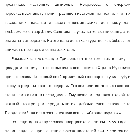
прозаиках, частенько цитировал Некрасова, с юморком
пересказывал выступления разных писателей на тех или иных
заседаниях, касался и своих «новомирских» дел: кому дал
«добро», кого «зарубил». Советовал с участка «свести» осину, а то
она затеняет березки. Но это надо делать аккуратно, как бобер. Тот
снимает с нее кору, и осина засыхает.
Рассказывал Александр Трифонович и о том, как к нему —
двадцатилетнему — после выхода в свет поэмы «Страна Муравия»
пришла слава. На первый свой приличный гонорар он купил шубу и
шапку, а родным разные подарки. Его хвалили во многих газетах,
стали приглашать в президиумы. Ему позвонил однажды какой-то
важный товарищ и среди многих добрых слов сказал, что
Твардовский написал очень нужную вещь... «Страна муравья»...
Вот еще одна «зарисовка» Твардовского. Летом 1959 года в
Ленинграде по приглашению Союза писателей СССР состоялось