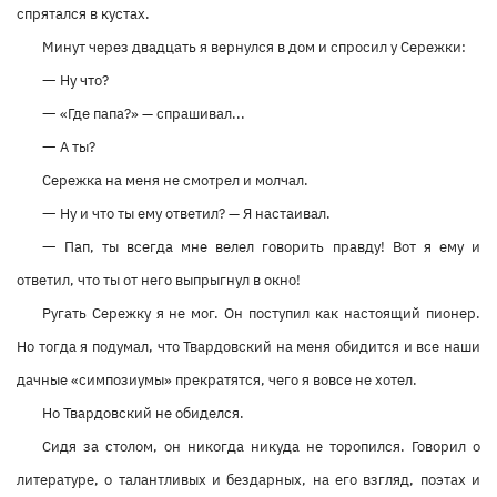
спрятался в кустах.
Минут через двадцать я вернулся в дом и спросил у Сережки:
—
Ну что?
—
«Где папа?» — спрашивал...
—
А ты?
Сережка на меня не смотрел и молчал.
—
Ну и что ты ему ответил? — Я настаивал.
—
Пап, ты всегда мне велел говорить правду! Вот я ему и
ответил, что ты от него выпрыгнул в окно!
Ругать Сережку я не мог. Он поступил как настоящий пионер.
Но тогда я подумал, что Твардовский на меня обидится и все наши
дачные «симпозиумы» прекратятся, чего я вовсе не хотел.
Но Твардовский не обиделся.
Сидя за столом, он никогда никуда не торопился. Говорил о
литературе, о талантливых и бездарных, на его взгляд, поэтах и