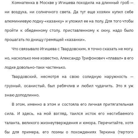
Комнатенка в Москве у Игишева походила на длинный гроб —
ни воздуха, ни солнечного света. Да тут еще хозяин купил себе
алюминиевую лодку-«казанку» и уложил ее на полу. Для того чтобы
пройти к обеденному столу, приставленному к окну, надо было
прошагать по днищу гремящей «казанки».
Что связывало Игишева с Твардовским, я точно сказать не могу,
но, насколько мне известно, Александр Трифонович «плавал» в его
лодке довольно-таки частенько.
Твардовский, несмотря на свою солидную наружность —
грузный, осанистый, был ребячлив и любил чудачить. Это я уж
знаю доподлинно.
В этом, именно в этом и состояла его личная притягательная
сила. И здесь, на мой взгляд, таился исток его несгибаемого
таланта, великого жизнеутверждения и юмора. Перечитайте, хотя
бы для примера, его поэмы о похождениях Теркина (тертого