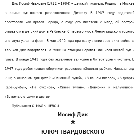
Дик Иосиф Иванович (1922 – 1984) – детский писатель. Родился в Москве
в семье румынского революционера Дическу. В 1937 году родителей
арестовали как врагов народа, а будущего писателя с младшей сестрой
отправили в детский дом в Рыбинске. С первого курса Ленинградского горного
института ушел на фронт. В мае 1942 года при наступлении советских войск на
Харьков Дик подорвался на мине на станции Боровая: лишился кистей рук и
глаза. В конце 1943 года без экзаменов зачислен в Литературный институт. В
1947 году дебютировал сборником рассказов «Золотая рыбка». Написал ряд
книг, в основном для детей: «Огненный ручей», «В нашем классе», «В дебрях
Кара-Бумбы», «На буксире», «Синий туман», «Девчонки и мальчишки»,
«Встреча с отцом» и другие.
Публикация С. МАЛЫШЕВОЙ.
Иосиф Дик
*
КЛЮЧ ТВАРДОВСКОГО