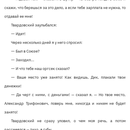
скажи, что берешься за это дело, а если тебе зарплата не нужна, то
отдавай ее мне!
Твардовский заулыбался:
—
Идет!
Через несколько дней я у него спросил:
—
Был в Союзе?
—
Заходил...
—
И что тебе наш оргсек сказал?
—
Ваше место уже занято! Как видишь, Дик, плакали твои
денежки!
—
Да черт с ними, с деньгами! — сказал я. — Но твое место,
Александр Трифонович, поверь мне, никогда и никем не будет
занято!
Твардовский не сразу уловил, о чем моя речь, а потом
рассмеялся — тихо, в губы.