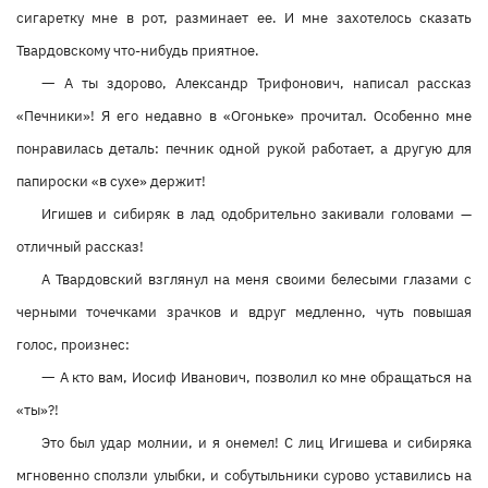
сигаретку мне в рот, разминает ее. И мне захотелось сказать
Твардовскому что-нибудь приятное.
—
А ты здорово, Александр Трифонович, написал рассказ
«Печники»! Я его недавно в «Огоньке» прочитал. Особенно мне
понравилась деталь: печник одной рукой работает, а другую для
папироски «в сухе» держит!
Игишев и сибиряк в лад одобрительно закивали головами —
отличный рассказ!
А Твардовский взглянул на меня своими белесыми глазами с
черными точечками зрачков и вдруг медленно, чуть повышая
голос, произнес:
—
А кто вам, Иосиф Иванович, позволил ко мне обращаться на
«ты»?!
Это был удар молнии, и я онемел! С лиц Игишева и сибиряка
мгновенно сползли улыбки, и собутыльники сурово уставились на