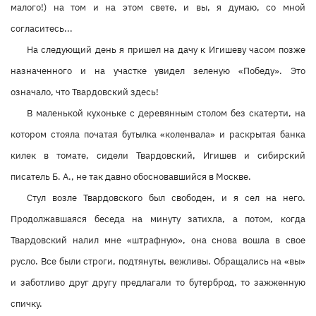
малого!) на том и на этом свете, и вы, я думаю, со мной
согласитесь...
На следующий день я пришел на дачу к Игишеву часом позже
назначенного и на участке увидел зеленую «Победу». Это
означало, что Твардовский здесь!
В маленькой кухоньке с деревянным столом без скатерти, на
котором стояла початая бутылка «коленвала» и раскрытая банка
килек в томате, сидели Твардовский, Игишев и сибирский
писатель Б. А., не так давно обосновавшийся в Москве.
Стул возле Твардовского был свободен, и я сел на него.
Продолжавшаяся беседа на минуту затихла, а потом, когда
Твардовский налил мне «штрафную», она снова вошла в свое
русло. Все были строги, подтянуты, вежливы. Обращались на «вы»
и заботливо друг другу предлагали то бутерброд, то зажженную
спичку.