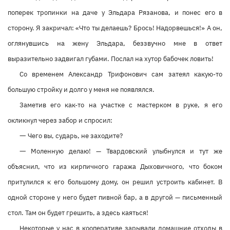
поперек тропинки на даче у Эльдара Рязанова, и понес его в
сторону. Я закричал: «Что ты делаешь? Брось! Надорвешься!» А он,
оглянувшись на жену Эльдара, беззвучно мне в ответ
выразительно задвигал губами. Послал на хутор бабочек ловить!
Со временем Александр Трифонович сам затеял какую-то
большую стройку и долго у меня не появлялся.
Заметив его как-то на участке с мастерком в руке, я его
окликнул через забор и спросил:
—
Чего вы, сударь, не заходите?
—
Моленную делаю! — Твардовский улыбнулся и тут же
объяснил, что из кирпичного гаража Дыховичного, что боком
притулился к его большому дому, он решил устроить кабинет. В
одной стороне у него будет пивной бар, а в другой — письменный
стол. Там он будет грешить, а здесь каяться!
Некоторые у нас в кооперативе зарывали домашние отходы в