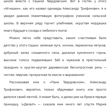
школе вместе с Сашкой Твардовским. Вот в гостях у этого
«Игнашки», как его назвал однажды Александр Трифонович, я и
увидел давнюю пожелтевшую фотографию учеников сельской
школы. В верхнем ряду торчит улыбчивая, округлая мордашка
моего будущего соседа и любимого поэта!
Можно легко себе представить, каким счастливым было
детство у этого Сашки: зеленые луга, ночное, перекличка петухов,
арбузный запах скошенного сена, дыханье кузнечного горна,
высокие голоса подвыпивших баб и мужиков в престольный
праздник и кругом-кругом деревенская бесхитростная речь —
чистая, певучая, прозрачная по мысли и выражению!
Рассказывая мне о «Пане Твардовском», Александр
Трифонович, вероятно, только обдумывал книгу или просто
делился своей мечтой. А может быть, и делал уже на бумаге первую
прикидку. («Делал!» — сказала мне много лет спустя Мария