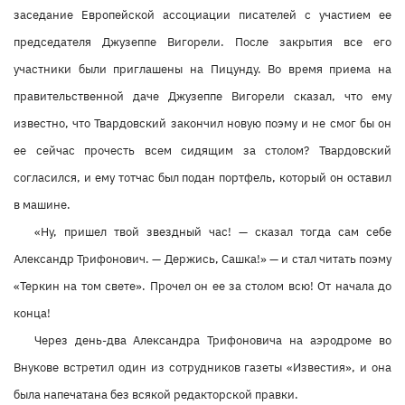
заседание Европейской ассоциации писателей с участием ее
председателя Джузеппе Вигорели. После закрытия все его
участники были приглашены на Пицунду. Во время приема на
правительственной даче Джузеппе Вигорели сказал, что ему
известно, что Твардовский закончил новую поэму и не смог бы он
ее сейчас прочесть всем сидящим за столом? Твардовский
согласился, и ему тотчас был подан портфель, который он оставил
в машине.
«Ну, пришел твой звездный час! — сказал тогда сам себе
Александр Трифонович. — Держись, Сашка!» — и стал читать поэму
«Теркин на том свете». Прочел он ее за столом всю! От начала до
конца!
Через день-два Александра Трифоновича на аэродроме во
Внукове встретил один из сотрудников газеты «Известия», и она
была напечатана без всякой редакторской правки.