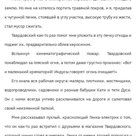
землю. Но мне не хотелось портить травяной покров, и я, приделав
к чугунной печке, стоявшей в углу участка, высокую трубу из жести,
стал мусор сжигать.
Твардовский как-то раз помог мне уложить в эту печку отходы и
поджег их, предварительно облив керосином.
Вспыхнул кинематографический пожар. Твардовский
понаблюдал за пляской огня, а потом даже грустно произнес: «Вот
и маленький крематорий! Индусы говорят: огонь очищает!»
Его знала вся рабочая округа: маляры, плотники, жестянщики,
водопроводчики, садовники и разные бабушки Кати и тети Дуси.
Он с ними всегда учтиво раскланивался на дороге и салютовал
своей неизменной палкой.
Мне рассказывал пухлый, краснолицый Генка-электрик о том,
что он как-то раз встретил с друзьями в магазине Твардовского,
который чинно стоял в очереди. Генка от имени друзей попросил у