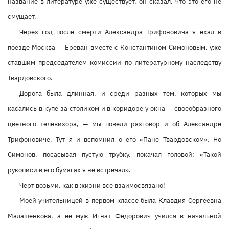
название в литературе уже существует, он сказал, что это его не
смущает.
Через год после смерти Александра Трифоновича я ехал в
поезде Москва — Ереван вместе с Константином Симоновым, уже
ставшим председателем комиссии по литературному наследству
Твардовского.
Дорога была длинная, и среди разных тем, которых мы
касались в купе за столиком и в коридоре у окна — своеобразного
цветного телевизора, — мы повели разговор и об Александре
Трифоновиче. Тут я и вспомнил о его «Пане Твардовском». Но
Симонов, посасывая пустую трубку, покачал головой: «Такой
рукописи в его бумагах я не встречал».
Черт возьми, как в жизни все взаимосвязано!
Моей учительницей в первом классе была Клавдия Сергеевна
Малашенкова, а ее муж Игнат Федорович учился в начальной