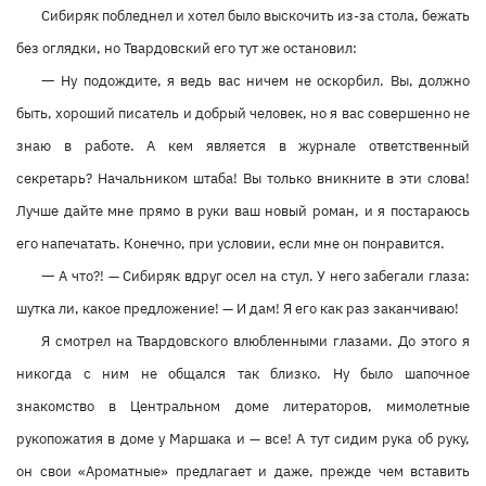
Сибиряк побледнел и хотел было выскочить из-за стола, бежать
без оглядки, но Твардовский его тут же остановил:
—
Ну подождите, я ведь вас ничем не оскорбил. Вы, должно
быть, хороший писатель и добрый человек, но я вас совершенно не
знаю в работе. А кем является в журнале ответственный
секретарь? Начальником штаба! Вы только вникните в эти слова!
Лучше дайте мне прямо в руки ваш новый роман, и я постараюсь
его напечатать. Конечно, при условии, если мне он понравится.
—
А что?! — Сибиряк вдруг осел на стул. У него забегали глаза:
шутка ли, какое предложение! — И дам! Я его как раз заканчиваю!
Я смотрел на Твардовского влюбленными глазами. До этого я
никогда с ним не общался так близко. Ну было шапочное
знакомство в Центральном доме литераторов, мимолетные
рукопожатия в доме у Маршака и — все! А тут сидим рука об руку,
он свои «Ароматные» предлагает и даже, прежде чем вставить