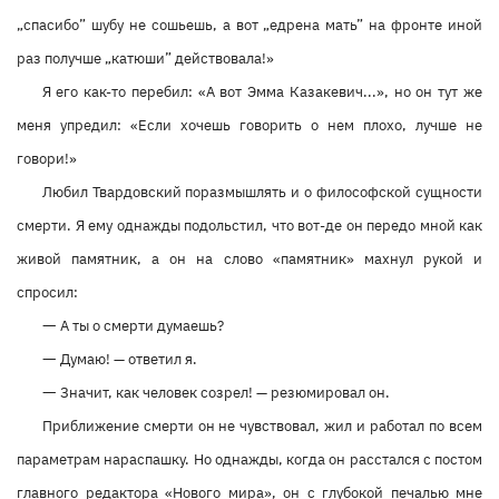
„спасибо” шубу не сошьешь, а вот „едрена мать” на фронте иной
раз получше „катюши” действовала!»
Я его как-то перебил: «А вот Эмма Казакевич...», но он тут же
меня упредил: «Если хочешь говорить о нем плохо, лучше не
говори!»
Любил Твардовский поразмышлять и о философской сущности
смерти. Я ему однажды подольстил, что вот-де он передо мной как
живой памятник, а он на слово «памятник» махнул рукой и
спросил:
—
А ты о смерти думаешь?
—
Думаю! — ответил я.
—
Значит, как человек созрел! — резюмировал он.
Приближение смерти он не чувствовал, жил и работал по всем
параметрам нараспашку. Но однажды, когда он расстался с постом
главного редактора «Нового мира», он с глубокой печалью мне