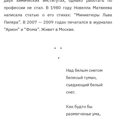
двух химических институтах, однако работать по
профессии не стал. В 1980 году Новелла Матвеева
написала статью о его стихах: “Миниатюры Льва
Пиляра”. В 2007 — 2009 годах печатался в журналах
“Арион” и “Фома”. Живет в Москве.
* *
*
Над белым снегом
белесый туман,
съедающий белый
снег.
Как будто бы
размягченье ума,