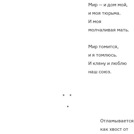
Мир — и дом мой,
и моя тюрьма.
И моя
молчаливая мать.
Мир томится,
и я томлюсь.
И кляну и люблю
наш союз.
* *
*
Отламывается
как хвост от