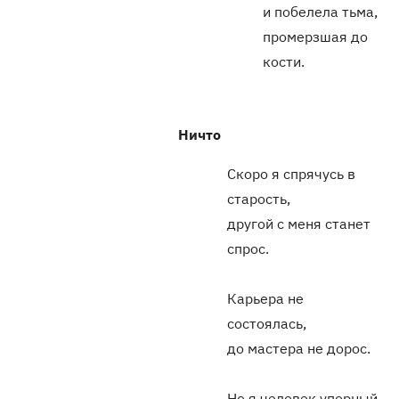
и побелела тьма,
промерзшая до
кости.
Ничто
Скоро я спрячусь в
старость,
другой с меня станет
спрос.
Карьера не
состоялась,
до мастера не дорос.
Но я человек упорный