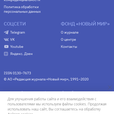
Политика обработки
персональных данных
СОЦСЕТИ
ФОНД «НОВЫЙ МИР»
Telegram
О журнале
VK
О центре
Youtube
Контакты
Яндекс. Дзен
ISSN 0130–7673
© АО «Редакция журнала «Новый мир», 1991–2020
Свидетельство Федеральной службы по надзору в сфере
связи, информационных технологий и массовых
Для улучшения работы сайта и его взаимодействия с
коммуникаций
средства массовой информации
пользователями мы используем файлы cookies. Продолжая
(Роскомнадзор)
ПИ № Фс 77-75754 от 13 июня 2019 г.
использовать наш сайт, Вы соглашаетесь на обработку