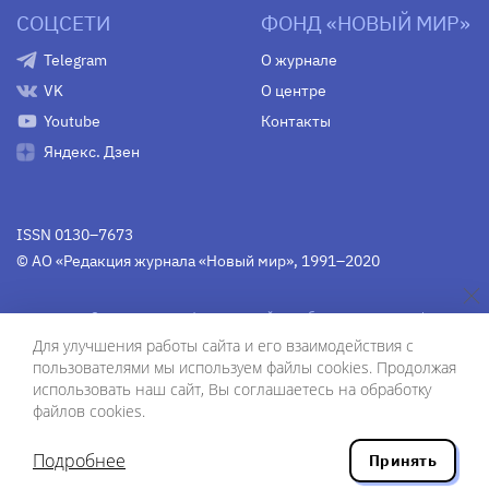
СОЦСЕТИ
ФОНД «НОВЫЙ МИР»
Telegram
О журнале
VK
О центре
Youtube
Контакты
Яндекс. Дзен
ISSN 0130–7673
© АО «Редакция журнала «Новый мир», 1991–2020
Свидетельство Федеральной службы по надзору в сфере
связи, информационных технологий и массовых
Для улучшения работы сайта и его взаимодействия с
коммуникаций
средства массовой информации
пользователями мы используем файлы cookies. Продолжая
(Роскомнадзор)
ПИ № Фс 77-75754 от 13 июня 2019 г.
использовать наш сайт, Вы соглашаетесь на обработку
файлов cookies.
Дизайн — Рустам Габбасов.
Шрифты — Zhivago Display и IBM Plex Sans.
Подробнее
Принять
Разработка сайта — ООО «Инфодизайн»
, 2020.