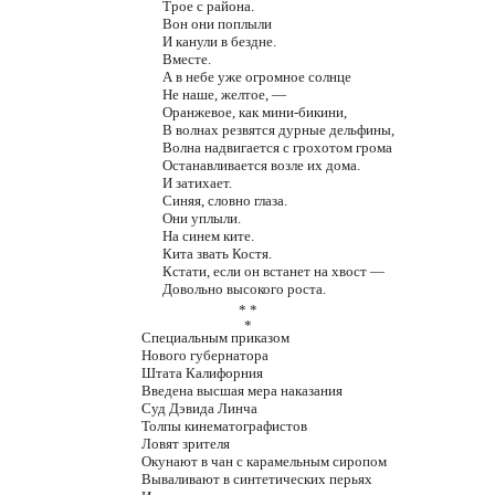
Трое с района.
Вон они поплыли
И канули в бездне.
Вместе.
А в небе уже огромное солнце
Не наше, желтое, —
Оранжевое, как мини-бикини,
В волнах резвятся дурные дельфины,
Волна надвигается с грохотом грома
Останавливается возле их дома.
И затихает.
Синяя, словно глаза.
Они уплыли.
На синем ките.
Кита звать Костя.
Кстати, если он встанет на хвост —
Довольно высокого роста.
* *
*
Специальным приказом
Нового губернатора
Штата Калифорния
Введена высшая мера наказания
Суд Дэвида Линча
Толпы кинематографистов
Ловят зрителя
Окунают в чан с карамельным сиропом
Вываливают в синтетических перьях