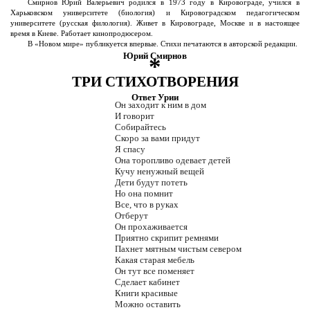
Смирнов Юрий Валерьевич родился в 1973 году в Кировограде, учился в
Харьковском университете (биология) и Кировоградском педагогическом
университете (русская филология). Живет в Кировограде, Москве и в настоящее
время в Киеве. Работает кинопродюсером.
В «Новом мире» публикуется впервые. Стихи печатаются в авторской редакции.
Юрий Смирнов
*
ТРИ СТИХОТВОРЕНИЯ
Ответ Урии
Он заходит к ним в дом
И говорит
Собирайтесь
Скоро за вами придут
Я спасу
Она торопливо одевает детей
Кучу ненужный вещей
Дети будут потеть
Но она помнит
Все, что в руках
Отберут
Он прохаживается
Приятно скрипит ремнями
Пахнет мятным чистым севером
Какая старая мебель
Он тут все поменяет
Сделает кабинет
Книги красивые
Можно оставить