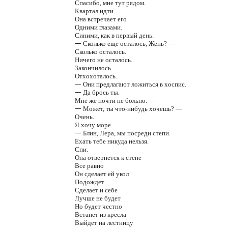
Спасибо, мне тут рядом.
Квартал идти.
Она встречает его
Одними глазами.
Синими, как в первый день.
—
Сколько еще осталось, Жень? —
Сколько осталось.
Ничего не осталось.
Закончилось.
Отхохоталось.
—
Они предлагают ложиться в хоспис.
—
Да брось ты.
Мне же почти не больно. —
—
Может, ты что-нибудь хочешь? —
Очень.
Я хочу море.
—
Блин, Лера, мы посреди степи.
Ехать тебе никуда нельзя.
Спи.
Она отвернется к стене
Все равно
Он сделает ей укол
Подождет
Сделает и себе
Лучше не будет
Но будет честно
Встанет из кресла
Выйдет на лестницу