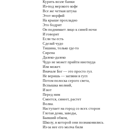
Курить возле банки
Из-под мерзкого кофе
Все же четкая штука
Этот морфий
На крыше прохладно
Это бодрит
Он поднимает лицо к синей ночи
И говорит
Если ты есть
Сделай чудо
Тишина, только где-то
Сирена
Далеко-далеко
Чудо не может прийти ниоткуда
Или может.
Вначале Бог — это просто гул.
Не веришь — загляни в гугл
Потом полоска серого света,
Вспышка молний,
И вот
Перед ним
Смеется, синеет, растет
Волна.
Наступает на город со всех сторон
Глотая дома, заводы,
Бывший обком,
Школу, в которой они познакомились.
Из-за нее его молча били