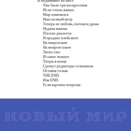
И поднимают на шест
Уже было три воскресения
Из не очень живых
Мир изменился
Наш полный метр
Теперь не любовь, погоня и драка
Нудная жвачка
Плохих диалогов
И продакт-плейсмент
На макроплане
На мокром плане
Твоих глаз
И самое нежное
Титры в конце
Срежут редакторы телеканала
Оставив только
THE END.
Или END.
Если картина попроще.