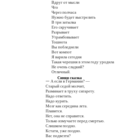
Вдруг от мысли
Что
Через полчаса
Нужно будет выстрелить
В три затылка
Его скручивает
Разрывает
Утрамбовывает
Тошнота
Вы побледнели
Вот компот
Я варила сегодня
Такая черешня в этом году уродила
Не очень сладкий?
Отличный.
Синяя сказка
—
А если в Германии? —
Старый седой молчит,
Разминает в труху сигарету.
Надо ответить.
Надо курить.
Мозг как середина лета.
Плавится.
Нет, она не справится.
Только измучаете перед смертью.
Слишком поздно.
Кстати, уже поздно.
Вас подвезти?