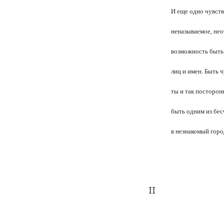
И еще одно чувств
неназываемое, нео
возможность быть
лиц и имен. Быть 
ты и так посторонн
быть одним из бе
в незнакомый горо
II