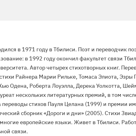
дился в 1971 году в Тбилиси. Поэт и переводчик по
зование: в 1992 году окончил факультет связи Тби
верситета. Автор четырех стихотворных книг. Пере
стихи Райнера Марии Рильке, Томаса Элиота, Эзры 
Хью Одена, Роберта Лоуэлла, Дерека Уолкотта, Шей
ауреат нескольких литературных премий, в том чис
а переводы стихов Пауля Целана (1999) и премии и
ческий сборник «Дороги и дни» (2005). Стихи Звиа
 многие европейские языки. Живет в Тбилиси. Рабо
ной связи.