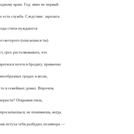
одному краю. Год: явно не первый.
о есть служба. Следствие: зарплата.
когда стихи нуждаются
без которого (опасаешься ты)
т, грех растолковывать, что
вратился почти в бродягу, привычно
знообразных градах и весях,
, то в семейных домах. Впрочем,
 корысти? Открывая глаза,
 просыпаешься, не понимаешь, когда.
рик петуха тебя разбудил, позавчера —