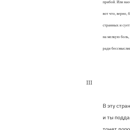
прибой. Или наоб
вот что, верно,
странных и сует
на мелкую боль,
ради бессмыслиц
III
В эту стра
и ты подда
тонет доро