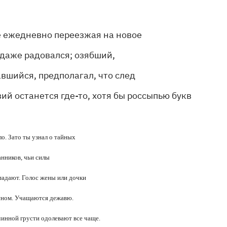
е ежедневно переезжая на новое
 даже радовался; озябший,
вшийся, предполагал, что след
ий останется где-то, хотя бы россыпью букв
ло. Зато ты узнал о тайных
нников, чьи силы
 падают. Голос жены или дочки
сном. Учащаются дежавю.
инной грусти одолевают все чаще.