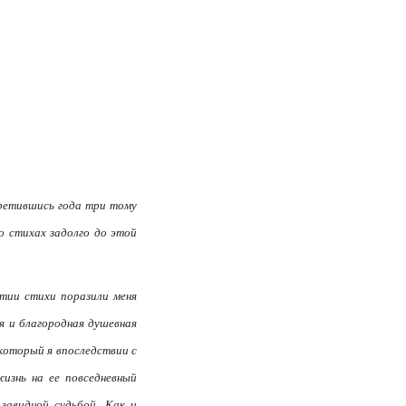
третившись года три тому
о стихах задолго до этой
ятии стихи поразили меня
я и благородная душевная
 который я впоследствии с
изнь на ее повседневный
завидной судьбой. Как и