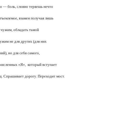
о — боль, словно теряешь нечто
тъемлемое, взамен получая лишь
 чужим, обладать тьмой
чужим не для других (для них
ий), но для себя самого,
счисленных «Я», который вступает
д. Спрашивает дорогу. Переходит мост.