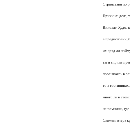
Странствия по р
Причина: дела, т
Виноват. Худо, 
в предисловии, 
их вряд ли пойму
ты и впрямь пре
просыпаясь в ра
то в гостиницах
много ли в этом
не помнишь, где
Скажем, вчера к