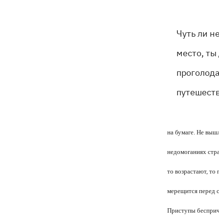
Чуть ли н
место, ты
проголода
путешеств
на бумаге. Не выш
недомоганиях стра
то возрастают, то
мерещится перед 
Приступы бесприч