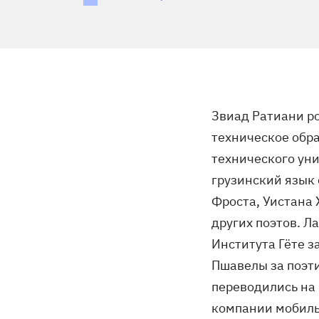
Звиад Ратиани ро
техническое обра
технического уни
грузинский язык 
Фроста, Уистана 
других поэтов. Л
Института Гёте з
Пшавелы за поэти
переводились на
компании мобиль