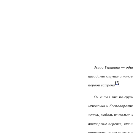
Звиад Ратиани — один
назад, мы ощутили мгнов
[1]
первой встречи
.
Он читал мне по-груз
мгновенно и бесповоротн
жизнь, любовь не только 
восторгом перевел, сто
контекст: частые коман