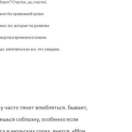
орот? Счастье, да, счастье,
 было бы правильной целью
ных лет, которые ты разменял
 жертвуя временем и покоем
ы: влюбляться во все, что увидишь.
ну часто тянет влюбляться. Бывает,
ешься соблазну, особенно если
га в июльских горах, вьется. «Мои