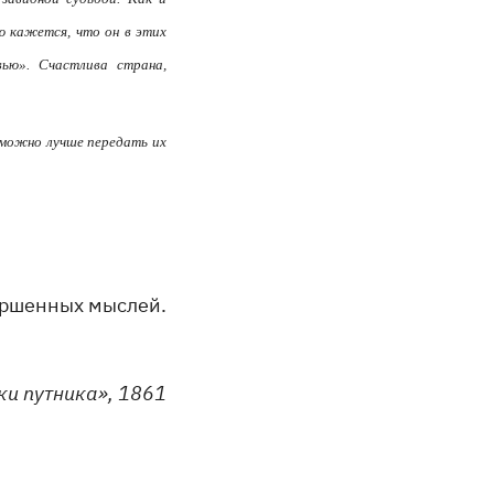
ю кажется, что он в этих
ью». Счастлива страна,
к можно лучше передать их
ершенных мыслей.
ки путника», 1861