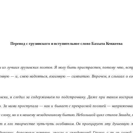
Перевод с грузинского и вступительное слово Бахыта Кенжеева
 из лучших грузинских поэтов. Я могу быть пристрастен, потому что, вс
енную — и, смею надеяться, взаимную — симпатию. Впрочем, я слышал о ег
ински, я следил за содержанием по подстрочнику. Даже при таком воспри
о. За ними проступала — как и бывает с прекрасной поэзией — напряженна
к слову, но и к нашему незадачливому бытию. Небольшой цикл стихов Звиада,
ит в его творчестве чуть-чуть особняком. Он проецирует эту душевную ж
дировки, дорожные встречи, мысли о сегодняшней Грузии с ее не самой 