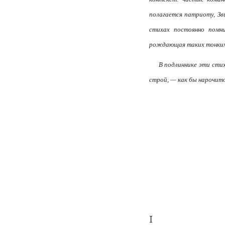
полагается патриоту, Зв
стихах постоянно помн
рождающая таких тонких
В подлиннике эти стих
строй, — как бы нарочи
I