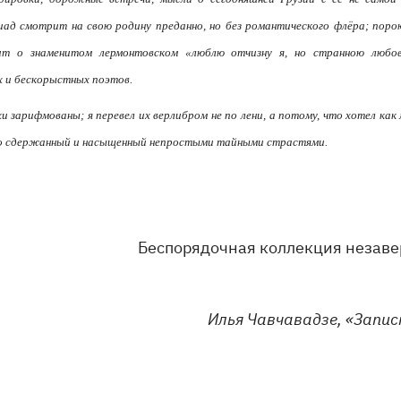
иад смотрит на свою родину преданно, но без романтического флёра; поро
ит о знаменитом лермонтовском «люблю отчизну я, но странною любов
 и бескорыстных поэтов.
и зарифмованы; я перевел их верлибром не по лени, а потому, что хотел ка
то сдержанный и насыщенный непростыми тайными страстями.
Беспорядочная коллекция незав
Илья Чавчавадзе, «Запис