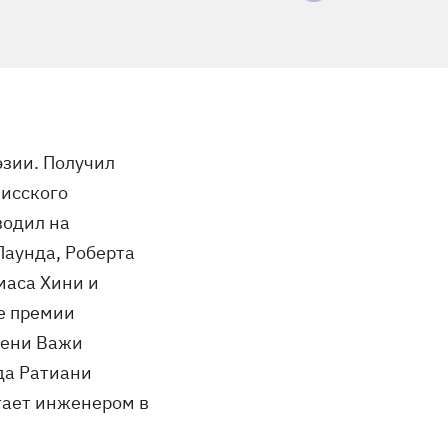
эзии. Получил
лисского
водил на
Паунда, Роберта
маса Хини и
ле премии
мени Важи
да Ратиани
тает инженером в