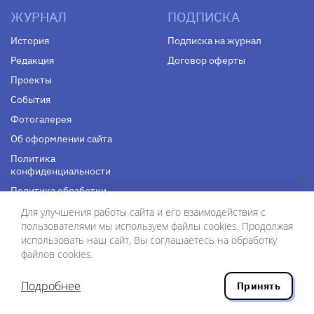
ЖУРНАЛ
ПОДПИСКА
История
Подписка на журнал
Редакция
Договор оферты
Проекты
События
Фотогалерея
Об оформлении сайта
Политика
конфиденциальности
Политика обработки
персональных данных
Для улучшения работы сайта и его взаимодействия с
пользователями мы используем файлы cookies. Продолжая
СОЦСЕТИ
ФОНД «НОВЫЙ МИР»
использовать наш сайт, Вы соглашаетесь на обработку
файлов cookies.
Telegram
О журнале
VK
О центре
Подробнее
Принять
Youtube
Контакты