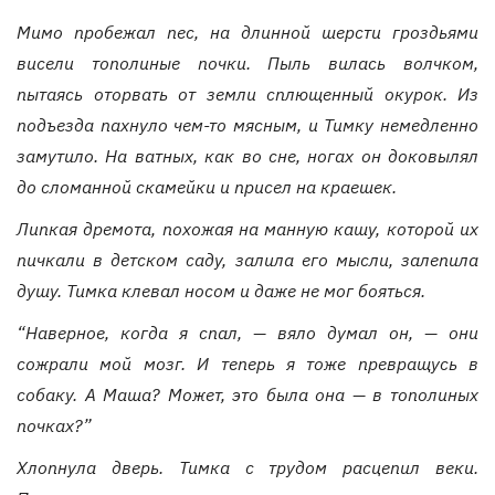
Мимо пробежал пес, на длинной шерсти гроздьями
висели тополиные почки. Пыль вилась волчком,
пытаясь оторвать от земли сплющенный окурок. Из
подъезда пахнуло чем-то мясным, и Тимку немедленно
замутило. На ватных, как во сне, ногах он доковылял
до сломанной скамейки и присел на краешек.
Липкая дремота, похожая на манную кашу, которой их
пичкали в детском саду, залила его мысли, залепила
душу. Тимка клевал носом и даже не мог бояться.
“Наверное, когда я спал, — вяло думал он, — они
сожрали мой мозг. И теперь я тоже превращусь в
собаку. А Маша? Может, это была она — в тополиных
почках?”
Хлопнула дверь. Тимка с трудом расцепил веки.