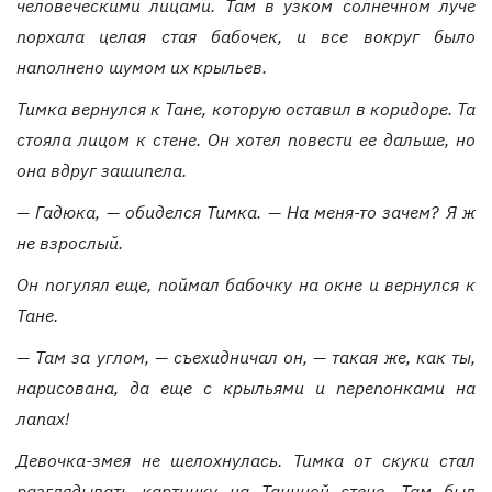
человеческими лицами. Там в узком солнечном луче
порхала целая стая бабочек, и все вокруг было
наполнено шумом их крыльев.
Тимка вернулся к Тане, которую оставил в коридоре. Та
стояла лицом к стене. Он хотел повести ее дальше, но
она вдруг зашипела.
— Гадюка, — обиделся Тимка. — На меня-то зачем? Я ж
не взрослый.
Он погулял еще, поймал бабочку на окне и вернулся к
Тане.
— Там за углом, — съехидничал он, — такая же, как ты,
нарисована, да еще с крыльями и перепонками на
лапах!
Девочка-змея не шелохнулась. Тимка от скуки стал
разглядывать картинку на Таниной стене. Там был