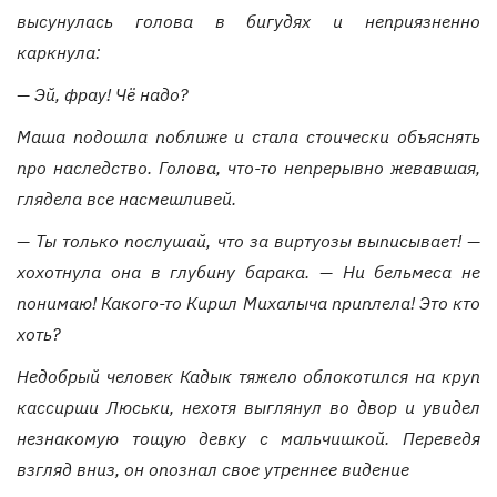
высунулась голова в бигудях и неприязненно
каркнула:
— Эй, фрау! Чё надо?
Маша подошла поближе и стала стоически объяснять
про наследство. Голова, что-то непрерывно жевавшая,
глядела все насмешливей.
— Ты только послушай, что за виртуозы выписывает! —
хохотнула она в глубину барака. — Ни бельмеса не
понимаю! Какого-то Кирил Михалыча приплела! Это кто
хоть?
Недобрый человек Кадык тяжело облокотился на круп
кассирши Люськи, нехотя выглянул во двор и увидел
незнакомую тощую девку с мальчишкой. Переведя
взгляд вниз, он опознал свое утреннее видение