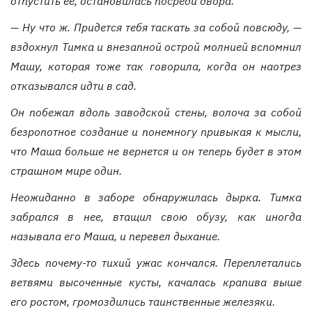
отпустить ее, остановилась посреди двора.
— Ну что ж. Придется тебя таскать за собой повсюду, —
вздохнул Тимка и внезапной острой молнией вспомнил
Машу, которая тоже так говорила, когда он наотрез
отказывался идти в сад.
Он побежал вдоль заводской стены, волоча за собой
безропотное создание и понемногу привыкая к мысли,
что Маша больше не вернется и он теперь будет в этом
страшном мире один.
Неожиданно в заборе обнаружилась дырка. Тимка
забрался в нее, втащил свою
обузу
, как иногда
называла его Маша
,
и перевел дыхание.
Здесь почему-то
тихий ужас
кончался
.
Переплетались
ветвями высоченные кусты, качалась крапива выше
его ростом, громоздились таинственные железяки.