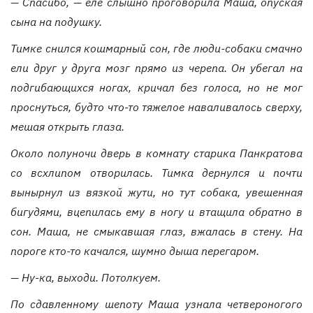
— Спасибо, — еле слышно проговорила Маша, опуская
сына на подушку.
Тимке снился кошмарный сон, где люди-собаки смачно
ели друг у друга мозг прямо из черепа. Он убегал на
подгибающихся ногах, кричал без голоса, но не мог
проснуться, будто что-то тяжелое наваливалось сверху,
мешая открыть глаза.
Около полуночи дверь в комнату старика Панкратова
со всхлипом отворилась. Тимка дернулся и почти
вынырнул из вязкой жути, но тут собака, увешенная
бигудями, вцепилась ему в ногу и втащила обратно в
сон. Маша, не смыкавшая глаз, вжалась в стену. На
пороге кто-то качался, шумно дыша перегаром.
— Ну-ка, выходи. Потолкуем.
По сдавленному шепоту Маша узнала четвероногого