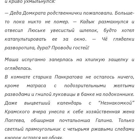
и криво ухмыльнулся:
— Деда Домкрата родственнички пожаловали. Больше-
то пока никто не помер. — Кадык размахнулся и
отвесил Люське увесистый шлепок, будто хотел
катапультировать ее за окно. — Чё гляделки
разворотила, дура? Проводи гостей!
Маша испуганно заперлась на хлипкую защелку и
огляделась.
В комнате старика Панкратова не осталось ничего,
кроме матраса с подозрительными желтыми
разводами и гнилой луковицы в банке на подоконнике.
Даже выцветший календарь с “Незнакомкой”
Крамского вчера унесла к себе хозяйственная жена
Лаптева, обширная почтальонша Галина. Только
светлый прямоугольник с четырьмя ржавыми следами
кнопок остался на обоях.