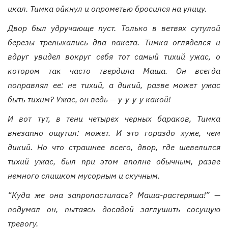
икал. Тимка ойкнул и опрометью бросился на улицу.
Двор был удручающе пуст. Только в ветвях сутулой
березы трепыхались два пакета. Тимка огляделся и
вдруг увидел вокруг себя тот самый
тихий ужас
, о
котором так часто твердила Маша. Он всегда
поправлял ее: не тихий, а дикий, разве может ужас
быть тихим? Ужас, он ведь — у-у-у-у какой!
И вот тут, в тени четырех черных бараков, Тимка
внезапно ощутил: может. И это гораздо хуже, чем
дикий. Но что страшнее всего, двор, где шевелился
тихий ужас
, был при этом вполне обычным, разве
немного слишком мусорным и скучным.
“Куда же она запропастилась? Маша-растеряша!” —
подумал он, пытаясь досадой заглушить сосущую
тревогу.