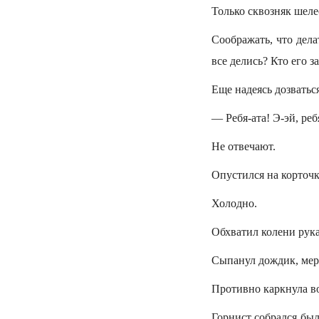
Только сквозняк шел
Соображать, что дела
все делись? Кто его з
Еще надеясь дозватьс
— Ребя-ата! Э-эй, ребя
Не отвечают.
Опустился на корточк
Холодно.
Обхватил колени рук
Сыпанул дождик, мер
Противно каркнула во
Горнист собрался было