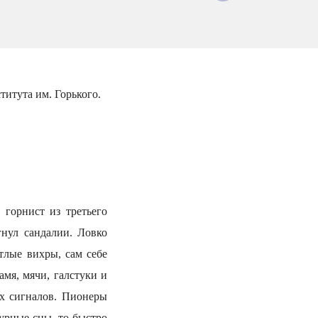
титута им. Горького.
 горнист из третьего
гнул сандалии. Ловко
тлые вихры, сам себе
амя, мячи, галстуки и
х сигналов. Пионеры
дурные сны, то быстро