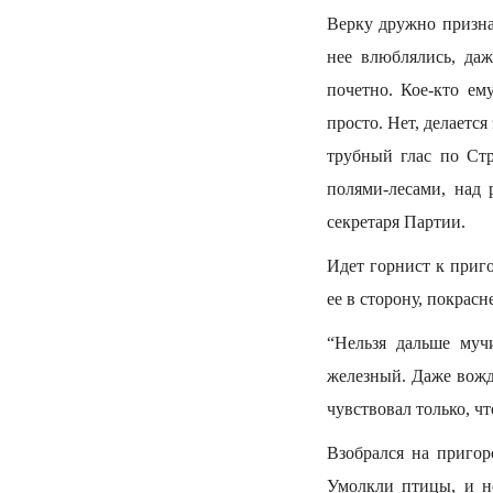
Верку дружно признал
нее влюблялись, да
почетно. Кое-кто ем
просто. Нет, делается
трубный глас по Стр
полями-лесами, над 
секретаря Партии.
Идет горнист к приго
ее в сторону, покрасн
“Нельзя дальше муч
железный. Даже вожд
чувствовал только, ч
Взобрался на пригоро
Умолкли птицы, и н