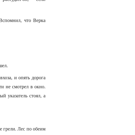
 Вспомнил, что Верка
шел.
вхоза, и опять дорога
ти не смотрел в окно.
й указатель стоял, а
е грели. Лес по обеим