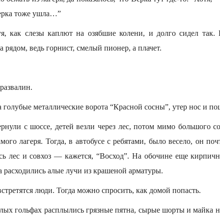
Верка тоже ушла…”
уя, как слезы каплют на озябшие колени, и долго сидел так.
а рядом, ведь горнист, смелый пионер, а плачет.
развалин.
а голубые металлические ворота “Красной сосны”, утер нос и по
рнули с шоссе, детей везли через лес, потом мимо большого со
амого лагеря. Тогда, в автобусе с ребятами, было весело, он поч
ь лес и совхоз — кажется, “Восход”. На обочине еще кирпичны
а расходились алые лучи из крашеной арматуры.
встретятся люди. Тогда можно спросить, как домой попасть.
лых гольфах расплылись грязные пятна, сырые шорты и майка н