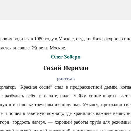
ович родился в 1980 году в Москве, студент Литературного инс
ается впервые. Живет в Москве.
Олег Зоберн
Тихий Иерихон
рассказ
лагерь “Красная сосна” спал в предрассветной дымке, когда
не разбудить ребят в палате, надел майку, синие шорты, засте
кнув в изголовье треугольник подушки. Умылся, пригладил све
ле и пошел в заветную комнату, где хранились важные вещи: зн
горн, гордость лагеря, — хорошей работы труба для режимны
звонкой зорькой, на ней сыгранной, с утра весел, и если видел 