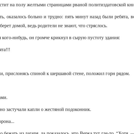
естит на полу желтыми страницами рваной политиздатовской кн
ть, оказалось больно и трудно: пять минут назад были ребята,
аберет домой, ведь родители не знают, что стряслось.
я кого-нибудь, он громче крикнул в сырую пустоту здания:
та!!!
и, прислонясь спиной к шершавой стене, положил горн рядом.
ами.
но застучали капли о жестяной подоконник.
рона...
 бежать из лагеря, да показалось, что Верка тут где-то. “Хотя,