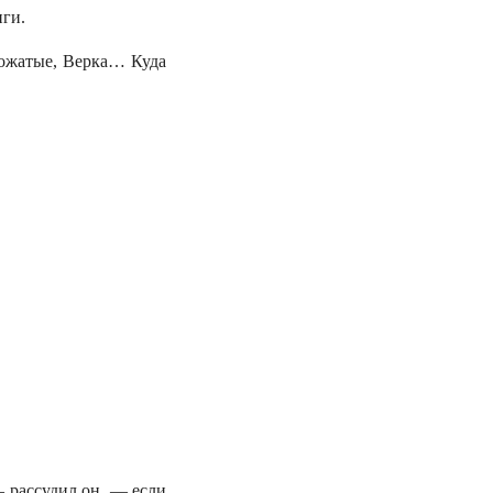
иги.
 вожатые, Верка… Куда
 — рассудил он, — если