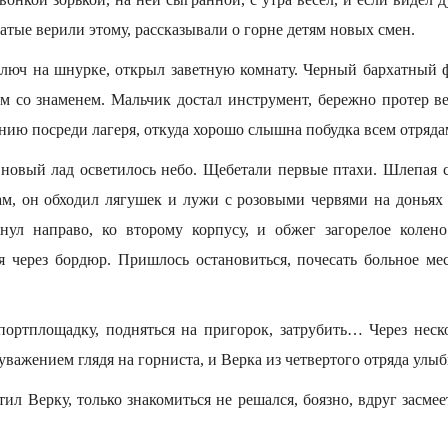
атые верили этому, рассказывали о горне детям новых смен.
ключ на шнурке, открыл заветную комнату. Черный бархатный ф
м со знаменем. Мальчик достал инструмент, бережно протер 
ию посреди лагеря, откуда хорошо слышна побудка всем отряда
 новый лад осветилось небо. Щебетали первые птахи. Шлепая
м, он обходил лягушек и лужи с розовыми червями на донья
рнул направо, ко второму корпусу, и обжег загорелое коле
я через бордюр. Пришлось остановиться, почесать больное мес
портплощадку, подняться на пригорок, затрубить… Через нес
с уважением глядя на горниста, и Верка из четвертого отряда ул
ил Верку, только знакомиться не решался, боязно, вдруг засме