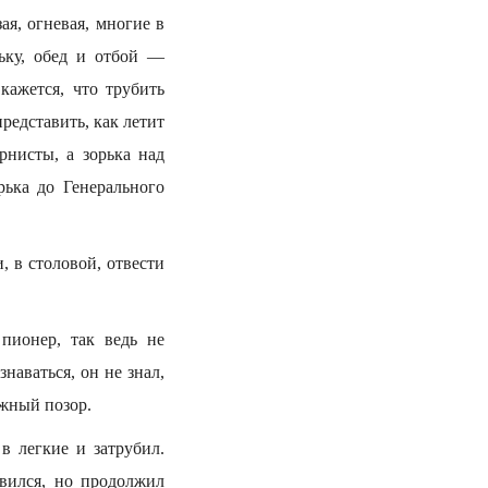
ая, огневая, многие в
ьку, обед и отбой —
кажется, что трубить
представить, как летит
рнисты, а зорька над
рька до Генерального
, в столовой, отвести
пионер, так ведь не
аваться, он не знал,
ожный позор.
 в легкие и затрубил.
вился, но продолжил