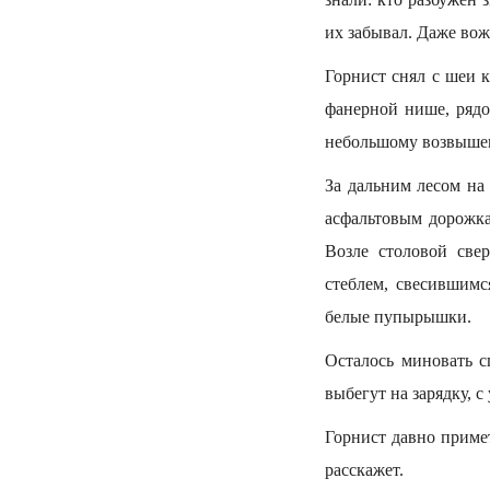
их забывал. Даже вож
Горнист снял с шеи 
фанерной нише, рядо
небольшому возвышен
За дальним лесом на
асфальтовым дорожка
Возле столовой све
стеблем, свесившимс
белые пупырышки.
Осталось миновать с
выбегут на зарядку, 
Горнист давно примет
расскажет.