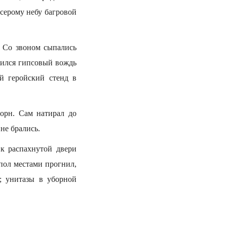
 серому небу багровой
. Со звоном сыпались
енился гипсовый вождь
ый геройский стенд в
горн. Сам натирал до
 не брались.
 к распахнутой двери
 пол местами прогнил,
и; унитазы в уборной