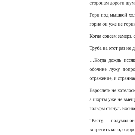
сторонам дороги шуме
Горн под мышкой холо
горна он уже не горни
Когда совсем замерз,
Труба на этот раз не
…Когда дождь иссяк,
обочине лужу попро
отражение, и странная
Взрослеть не хотелос
а шорты уже не вмеща
гольфы стянул. Босик
“Расту, — подумал он
встретить кого, о дор