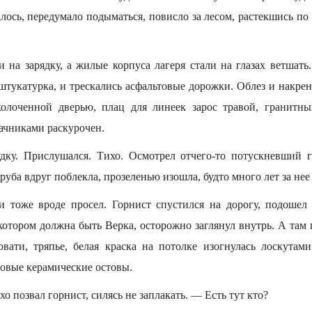
алось, передумало подыматься, повисло за лесом, растекшись по
 на зарядку, а жилые корпуса лагеря стали на глазах ветшать
 штукатурка, и трескались асфальтовые дорожки. Облез и накр
колоченной дверью, плац для линеек зарос травой, гранитн
ачниками раскурочен.
дку. Прислушался. Тихо. Осмотрел отчего-то потускневший 
руба вдруг поблекла, прозеленью изошла, будто много лет за нее
 тоже вроде просел. Горнист спустился на дорогу, подошел
 котором должна быть Верка, осторожно заглянул внутрь. А там
вати, тряпье, белая краска на потолке изогнулась лоскутам
зовые керамические остовы.
о позвал горнист, силясь не заплакать. — Есть тут кто?