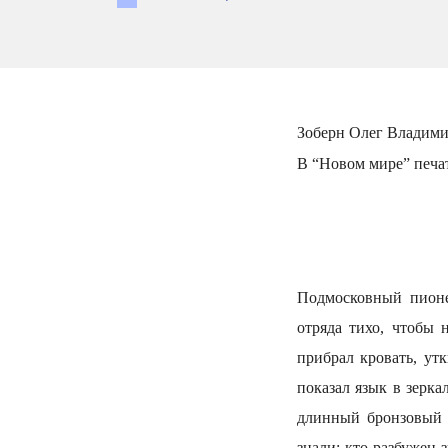
Зоберн Олег Владимир
В “Новом мире” печат
Подмосковный пионер
отряда тихо, чтобы 
прибрал кровать, ут
показал язык в зерка
длинный бронзовый 
знали: кто разбужен 