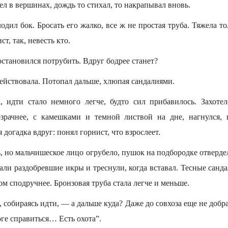
л в вершинах, дождь то стихал, то накрапывал вновь.
дил бок. Бросать его жалко, все ж не простая труба. Тяжела тол
ст, так, невесть кто.
 остановился потрубить. Вдруг бодрее станет?
 действовала. Потопал дальше, хлюпая сандалиями.
 идти стало немного легче, будто сил прибавилось. Захоте
зрачнее, с камешками и темной листвой на дне, нагнулся, г
 догадка вдруг: понял горнист, что взрослеет.
ь, но мальчишеское лицо огрубело, пушок на подбородке отверд
ли раздобревшие икры и треснули, когда вставал. Тесные санд
ом сподручнее. Бронзовая труба стала легче и меньше.
, собираясь идти, — а дальше куда? Даже до совхоза еще не добра
оге справиться… Есть охота”.