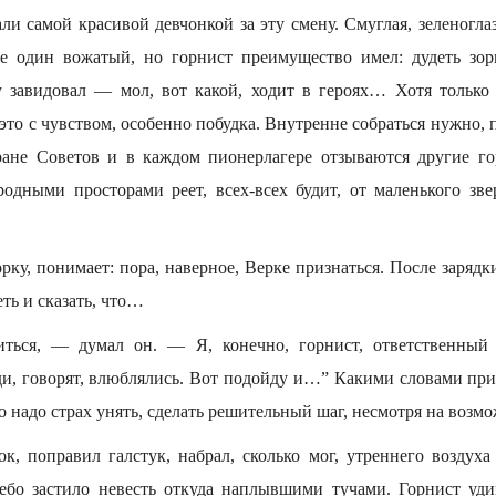
и самой красивой девчонкой за эту смену. Смуглая, зеленоглаз
же один вожатый, но горнист преимущество имел: дудеть зор
у завидовал — мол, вот какой, ходит в героях… Хотя только 
 это с чувством, особенно побудка. Внутренне собраться нужно, 
ане Советов и в каждом пионерлагере отзываются другие го
родными просторами реет, всех-всех будит, от маленького зве
рку, понимает: пора, наверное, Верке признаться. После зарядки
еть и сказать, что…
иться, — думал он. — Я, конечно, горнист, ответственный 
и, говорят, влюблялись. Вот подойду и…” Какими словами призн
то надо страх унять, сделать решительный шаг, несмотря на возм
к, поправил галстук, набрал, сколько мог, утреннего воздуха
ебо застило невесть откуда наплывшими тучами. Горнист уди