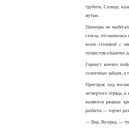
трубить. Солнце, каз
мутью.
Пионеры не выбегали
стекла, отслаивалась
возле столовой с за
пушистом ельничке д
Горнист кончил побу
солнечных зайцев, а т
Пригорок под ногами
четвертого отряда, в
валяются ржавые кро
разбиты — торчат ро
— Вер, Ве-ерка, — тих