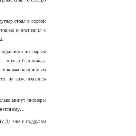
утляр стоял в особой
ветошью и поспешил к
м.
 сандалиями по сырым
х — ночью был дождь.
но мокрым крапивным
то, на коже вздулись
колько минут пионеры
ыбнется ему…
ет? Да еще и подругам