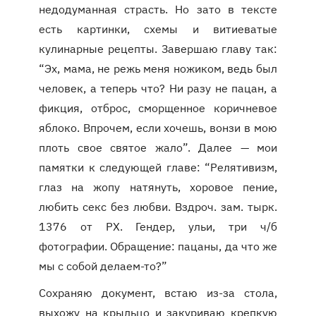
недодуманная страсть. Но зато в тексте
есть картинки, схемы и витиеватые
кулинарные рецепты. Завершаю главу так:
“Эх, мама, не режь меня ножиком, ведь был
человек, а теперь что? Ни разу не пацан, а
фикция, отброс, сморщенное коричневое
яблоко. Впрочем, если хочешь, вонзи в мою
плоть свое святое жало”. Далее — мои
памятки к следующей главе: “Релятивизм,
глаз на жопу натянуть, хоровое пение,
любить секс без любви. Вздроч. зам. тырк.
1376 от РХ. Гендер, ульи, три ч/б
фотографии. Обращение: пацаны, да что же
мы с собой делаем-то?”
Сохраняю документ, встаю из-за стола,
выхожу на крыльцо и закуриваю крепкую