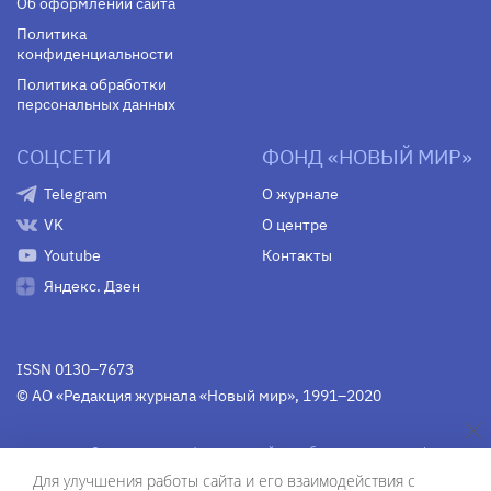
Об оформлении сайта
Политика
конфиденциальности
Политика обработки
персональных данных
СОЦСЕТИ
ФОНД «НОВЫЙ МИР»
Telegram
О журнале
VK
О центре
Youtube
Контакты
Яндекс. Дзен
ISSN 0130–7673
© АО «Редакция журнала «Новый мир», 1991–2020
Свидетельство Федеральной службы по надзору в сфере
связи, информационных технологий и массовых
Для улучшения работы сайта и его взаимодействия с
коммуникаций
средства массовой информации