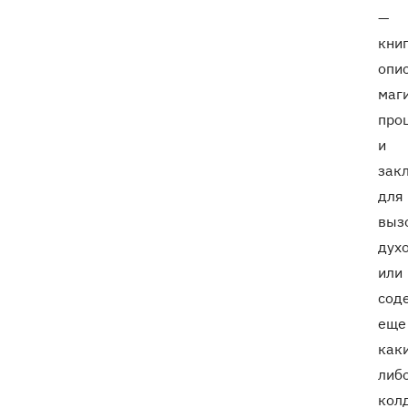
—
книг
опи
маг
про
и
зак
для
выз
дух
или
сод
еще
как
либ
кол