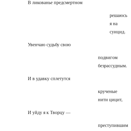
В ликованье предсмертном
решаюсь
я на
суицид.
Увенчаю судьбу свою
подвигом
безрассудным.
И в удавку сплетутся
крученые
нити цицит,
И уйду я к Творцу —
преступившим