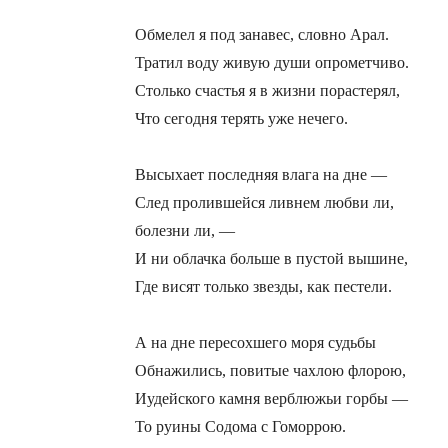
Обмелел я под занавес, словно Арал.
Тратил воду живую души опрометчиво.
Столько счастья я в жизни порастерял,
Что сегодня терять уже нечего.
Высыхает последняя влага на дне —
След пролившейся ливнем любви ли,
болезни ли, —
И ни облачка больше в пустой вышине,
Где висят только звезды, как пестели.
А на дне пересохшего моря судьбы
Обнажились, повитые чахлою флорою,
Иудейского камня верблюжьи горбы —
То руины Содома с Гоморрою.