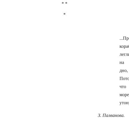
* *
*
...П
кора
легл
на
дно,
Пот
что
море
утон
З. Палванова.