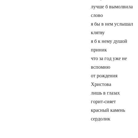
лучше б вымолвила
слово
я бы в нем услышал
клятву
я б к нему душой
приник
что за год уже не
вспомню
от рождения
Христова
лишь в глазах
горит-сияет
красный камень
сердолик