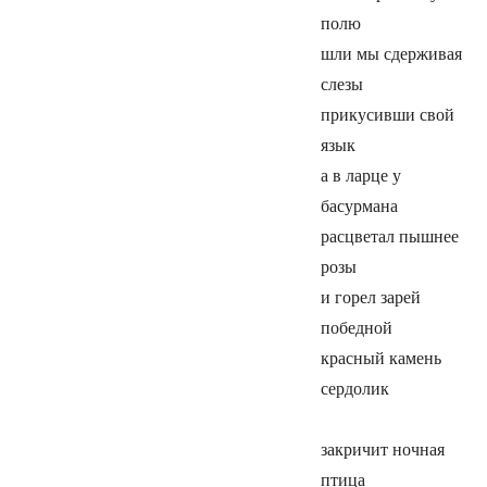
полю
шли мы сдерживая
слезы
прикусивши свой
язык
а в ларце у
басурмана
расцветал пышнее
розы
и горел зарей
победной
красный камень
сердолик
закричит ночная
птица