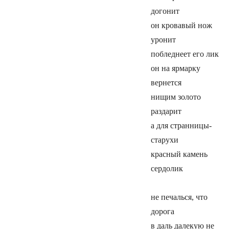
догонит
он кровавый нож
уронит
побледнеет его лик
он на ярмарку
вернется
нищим золото
раздарит
а для странницы-
старухи
красный камень
сердолик
не печалься, что
дорога
в даль далекую не