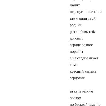
манит
перепуганные кони
замутнили твой
родник
раз любовь тебя
догонит
сердце бедное
поранит
а на сердце ляжет
камень
красный камень
сердолик
за купеческим
обозом
по бескрайнему по