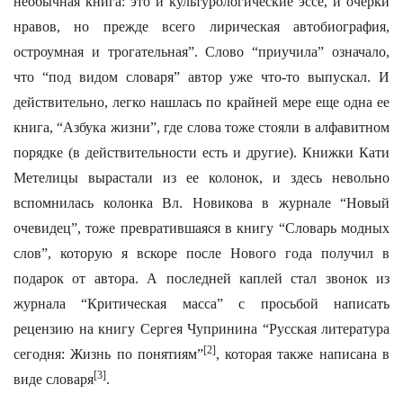
необычная книга: это и культурологические эссе, и очерки
нравов, но прежде всего лирическая автобиография,
остроумная и трогательная”. Слово “приучила” означало,
что “под видом словаря” автор уже что-то выпускал. И
действительно, легко нашлась по крайней мере еще одна ее
книга, “Азбука жизни”, где слова тоже стояли в алфавитном
порядке (в действительности есть и другие). Книжки Кати
Метелицы вырастали из ее колонок, и здесь невольно
вспомнилась колонка Вл. Новикова в журнале “Новый
очевидец”, тоже превратившаяся в книгу “Словарь модных
слов”, которую я вскоре после Нового года получил в
подарок от автора. А последней каплей стал звонок из
журнала “Критическая масса” с просьбой написать
рецензию на книгу Сергея Чупринина “Русская литература
[2]
сегодня: Жизнь по понятиям”
, которая также написана в
[3]
виде словаря
.