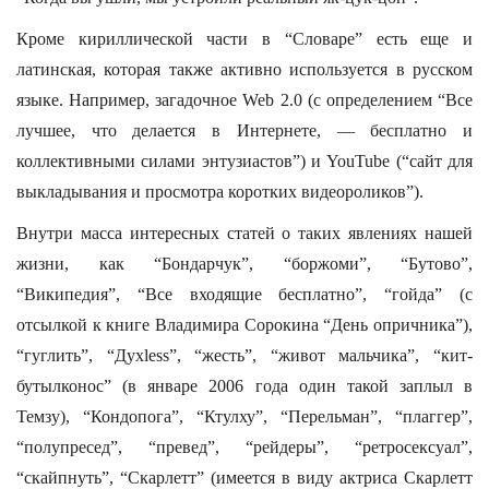
Кроме кириллической части в “Словаре” есть еще и
латинская, которая также активно используется в русском
языке. Например, загадочное Web 2.0 (с определением “Все
лучшее, что делается в Интернете, — бесплатно и
коллективными силами энтузиастов”) и YouTube (“сайт для
выкладывания и просмотра коротких видеороликов”).
Внутри масса интересных статей о таких явлениях нашей
жизни, как “Бондарчук”, “боржоми”, “Бутово”,
“Википедия”, “Все входящие бесплатно”, “гойда” (с
отсылкой к книге Владимира Сорокина “День опричника”),
“гуглить”, “Духless”, “жесть”, “живот мальчика”, “кит-
бутылконос” (в январе 2006 года один такой заплыл в
Темзу), “Кондопога”, “Ктулху”, “Перельман”, “плаггер”,
“полупресед”, “превед”, “рейдеры”, “ретросексуал”,
“скайпнуть”, “Скарлетт” (имеется в виду актриса Скарлетт