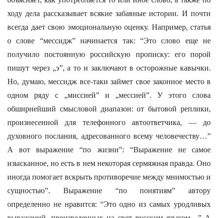
ходу дела рассказывает всякие забавные истории. И почти
всегда дает свою эмоциональную оценку. Например, статья
о слове “мессидж” начинается так: “Это слово еще не
получило постоянную российскую прописку: его порой
пишут через „э”, а то и заключают в осторожные кавычки.
Но, думаю, мессидж все-таки займет свое законное место в
одном ряду с „миссией” и „мессией”. У этого слова
обширнейший смысловой диапазон: от бытовой реплики,
произнесенной для телефонного автоответчика, — до
духовного послания, адресованного всему человечеству…”
А вот выражение “по жизни”: “Выражение не самое
изысканное, но есть в нем некоторая сермяжная правда. Оно
иногда помогает вскрыть противоречие между мнимостью и
сущностью”. Выражение “по понятиям” автору
определенно не нравится: “Это одно из самых уродливых
выражений, произведенных на свет русским языком…” А