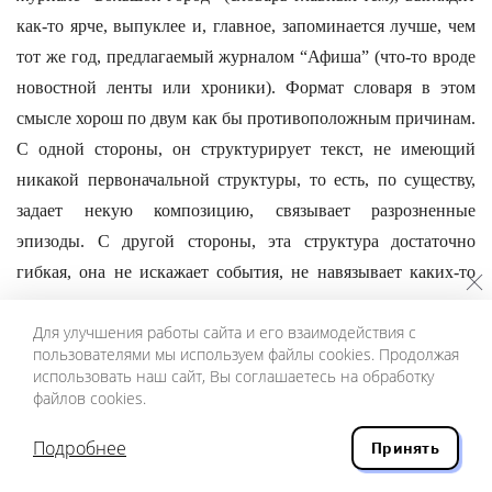
как-то ярче, выпуклее и, главное, запоминается лучше, чем
тот же год, предлагаемый журналом “Афиша” (что-то вроде
новостной ленты или хроники). Формат словаря в этом
смысле хорош по двум как бы противоположным причинам.
С одной стороны, он структурирует текст, не имеющий
никакой первоначальной структуры, то есть, по существу,
задает некую композицию, связывает разрозненные
эпизоды. С другой стороны, эта структура достаточно
гибкая, она не искажает события, не навязывает каких-то
дополнительных смыслов и позволяет включать в книгу
Для улучшения работы сайта и его взаимодействия с
новые эпизоды, если это потребуется.
пользователями мы используем файлы cookies. Продолжая
Катя Метелица еще упоминала невроз, но его можно
использовать наш сайт, Вы соглашаетесь на обработку
файлов cookies.
отнести на счет индивидуальных особенностей автора. Хотя
нужно сказать еще одну важную вещь, а обозвать ее можно
Подробнее
Принять
хоть неврозом, хоть как. И это, пожалуй, единственное, что