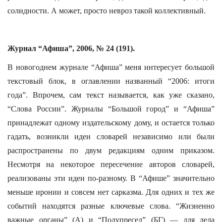
солидности. А может, просто невроз такой коллективный.
Журнал “Афиша”, 2006, № 24 (191).
В новогоднем журнале “Афиша” меня интересует большой
текстовый блок, в оглавлении названный “2006: итоги
года”. Впрочем, сам текст называется, как уже сказано,
“Слова России”. Журналы “Большой город” и “Афиша”
принадлежат одному издательскому дому, и остается только
гадать, возникли идеи словарей независимо или были
распространены по двум редакциям одним приказом.
Несмотря на некоторое пересечение авторов словарей,
реализованы эти идеи по-разному. В “Афише” значительно
меньше иронии и совсем нет сарказма. Для одних и тех же
событий находятся разные ключевые слова. “Жизненно
важные органы” (А) и “Полупресед” (БГ) — для дела