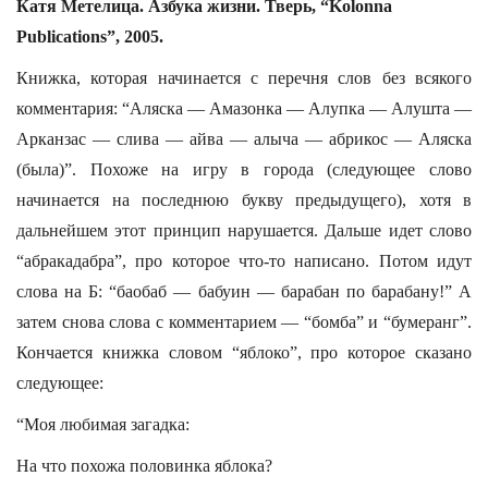
Катя Метелица. Азбука жизни. Тверь, “Kolonna
Publications”, 2005.
Книжка, которая начинается с перечня слов без всякого
комментария: “Аляска — Амазонка — Алупка — Алушта —
Арканзас — слива — айва — алыча — абрикос — Аляска
(была)”. Похоже на игру в города (следующее слово
начинается на последнюю букву предыдущего), хотя в
дальнейшем этот принцип нарушается. Дальше идет слово
“абракадабра”, про которое что-то написано. Потом идут
слова на Б: “баобаб — бабуин — барабан по барабану!” А
затем снова слова с комментарием — “бомба” и “бумеранг”.
Кончается книжка словом “яблоко”, про которое сказано
следующее:
“Моя любимая загадка:
На что похожа половинка яблока?