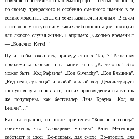
новейшего российского кинематографа — бессмысленного,
по-своему прекрасного и особенно смешного именно в те
редкие моменты, когда он хочет казаться лиричным. В связи
с тотальным отсутствием каких-либо коннотаций подходит
для любого случая жизни. Например: „Сколько времени?”
— „Конечно, Катя!””
Ну и чтобы закончить, приведу статью “Код”: “Решенная
проблема заголовков и названий книг: „К. чего-то”. Это
может быть „Код Рафаэля”, „Код Givenchy”, „Код Ельцина”,
„Код неандертальца” и любой другой код. Демонстрирует
тайную веру авторов в то, что их произведения станут так
же популярны, как бестселлер Дэна Брауна „Код да
Винчи”…”
Как ни странно, но после прочтения “Большого города”
понимаешь, что “словарные мотивы” Кати Метелицы
работают и здесь. Во-первых, для смеха. Во-вторых, для