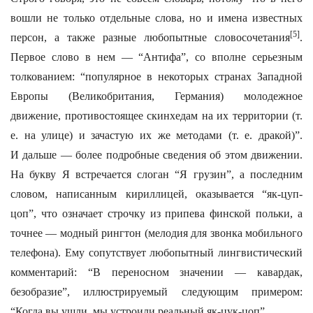
вошли не только отдельные слова, но и имена известных
[5]
персон, а также разные любопытные словосочетания
.
Первое слово в нем — “Антифа”, со вполне серьезным
толкованием: “популярное в некоторых странах Западной
Европы (Великобритания, Германия) молодежное
движение, противостоящее скинхедам на их территории (т.
е. на улице) и зачастую их же методами (т. е. дракой)”.
И дальше — более подробные сведения об этом движении.
На букву Я встречается слоган “Я грузин”, а последним
словом, написанным кириллицей, оказывается “як-цуп-
цоп”, что означает строчку из припева финской польки, а
точнее — модный рингтон (мелодия для звонка мобильного
телефона). Ему сопутствует любопытный лингвистический
комментарий: “В переносном значении — кавардак,
безобразие”, иллюстрируемый следующим примером:
“Когда вы ушли, мы устроили реальный як-цук-цоп”.