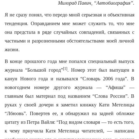
Милорад Павич, “Автобиография”.
Я не сразу понял, что передо мной серьезная и объективная
тенденция. Оправданием мне может служить то, что мне
она предстала в ряде случайных совпадений, связанных с
частными и разрозненными обстоятельствами моей личной
жизни.
В конце прошлого года мне попался специальный выпуск
[1]
журнала “Большой город”
. Номер этот был выпущен в
канун Нового года и назывался “Словарь 2006 года”. В
новогоднем номере другого журнала — “Афиша” —
главным был материал под названием “Слова России”. В
руках у своей дочери я заметил книжку Кати Метелицы
“Лбюовь”. Повертев ее, я обнаружил на задней обложке
цитату из Петра Вайля: “Под видом словаря — то есть того,
к чему приучила Катя Метелица читателей, — написана