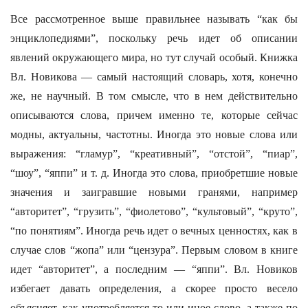
Все рассмотренное выше правильнее называть “как бы
энциклопедиями”, поскольку речь идет об описании
явлений окружающего мира, но тут случай особый. Книжка
Вл. Новикова — самый настоящий словарь, хотя, конечно
же, не научный. В том смысле, что в нем действительно
описываются слова, причем именно те, которые сейчас
модны, актуальны, частотны. Иногда это новые слова или
выражения: “гламур”, “креативный”, “отстой”, “пиар”,
“шоу”, “яппи” и т. д. Иногда это слова, приобретшие новые
значения и заигравшие новыми гранями, например
“авторитет”, “грузить”, “фиолетово”, “культовый”, “круто”,
“по понятиям”. Иногда речь идет о вечных ценностях, как в
случае слов “жопа” или “цензура”. Первым словом в книге
идет “авторитет”, а последним — “яппи”. Вл. Новиков
избегает давать определения, а скорее просто весело
объясняет, как употребляется то или иное слово, а также по