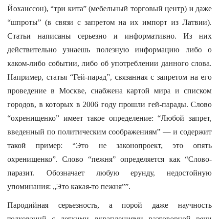
Йоханссон), “три кита” (мебельный торговый центр) и даже
“шпроты” (в связи с запретом на их импорт из Латвии).
Статьи написаны серьезно и информативно. Из них
действительно узнаешь полезную информацию либо о
каком-либо событии, либо об употреблении данного слова.
Например, статья “Гей-парад”, связанная с запретом на его
проведение в Москве, снабжена картой мира и списком
городов, в которых в 2006 году прошли гей-парады. Слово
“охренищенко” имеет такое определение: “Любой запрет,
введенный по политическим соображениям” — и содержит
такой пример: “Это не законопроект, это опять
охренищенко”. Слово “пежня” определяется как “Слово-
паразит. Обозначает любую ерунду, недостойную
упоминания: „Это какая-то пежня””.
Пародийная серьезность, а порой даже научность
толкований с легкими вкраплениями разговорной речи