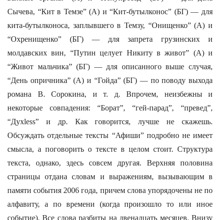
Сычева, “Кит в Темзе” (А) и “Кит-бутылконос” (БГ) — для
кита-бутылконоса, заплывшего в Темзу, “Онищенко” (А) и
“Охренищенко” (БГ) — для запрета грузинских и
молдавских вин, “Путин целует Никиту в живот” (А) и
“Живот мальчика” (БГ) — для описанного выше случая,
“День опричника” (А) и “Гойда” (БГ) — по поводу выхода
романа В. Сорокина, и т. д. Впрочем, неизбежны и
некоторые совпадения: “Борат”, “гей-парад”, “превед”,
“Духless” и др. Как говорится, лучше не скажешь.
Обсуждать отдельные тексты “Афиши” подробно не имеет
смысла, а поговорить о тексте в целом стоит. Структура
текста, однако, здесь совсем другая. Верхняя половина
страницы отдана словам и выражениям, вызывающим в
памяти события 2006 года, причем слова упорядочены не по
алфавиту, а по времени (когда произошло то или иное
событие). Все слова разбиты на двенадцать месяцев. Внизу