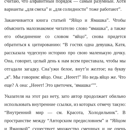
считаю, что алфавитный порядок — самый разумный. Хотя
варианты „для смеха” и „для солидности” тоже работают”.
Заканчивается книга статьей “Яйцо и Ямашка”. Чтобы
объяснить малознакомое читателю слово “ямашка”, а также
его объединение со словом “яйцо”, снова придется
обратиться к цитированию: “В гостях одна девушка, Катя,
рассказала чудесную историю про свою маленькую дочку.
Она, говорит, целый день к нам всем приставала, чтобы мы
отгадали загадку. Сна’ужи белое, внут’и желтое; на букву
„я”. Мы говорим: яйцо. Она: „Нееет!” Но ведь яйцо же. Что
еще? А она: „Нееет! Это цветочек, ‘ямашка‘””.
Указателя на этот раз нету, зато автор продолжает обильно
использовать внутренние ссылки, из которых отмечу такую:
“Внутренний мир — см. Красота, Холодильник”. В
пространстве между “Авторским предисловием” и “Яйцом
и Ямашкой” существует множество смешных и не очень