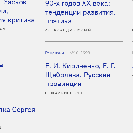
. Заскок.
90-х годов XX века:
ии,
тенденции развития,
я критика
поэтика
АЯ
АЛЕКСАНДР ЛЮСЫЙ
Рецензии
№10, 1998
а
Е. И. Кириченко, Е. Г.
Щеболева. Русская
провинция
С. ФАЙБИСОВИЧ
лка Сергея
О