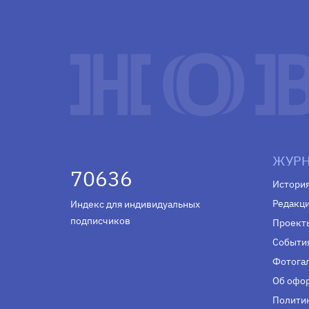
ЖУРН
70636
Истори
Редакц
Индекс для индивидуальных
подписчиков
Проект
Событи
Фотога
Об офор
Полити