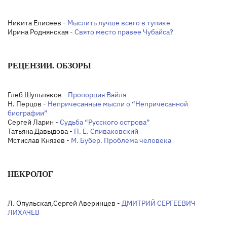
Никита Елисеев -
Мыслить лучше всего в тупике
Ирина Роднянская -
Свято место правее Чубайса?
РЕЦЕНЗИИ. ОБЗОРЫ
Глеб Шульпяков -
Пропорция Вайля
Н. Перцов -
Непричесанные мысли о “Непричесанной
биографии”
Сергей Ларин -
Судьба “Русского острова”
Татьяна Давыдова -
П. Е. Спиваковский
Мстислав Князев -
М. Бубер. Проблема человека
НЕКРОЛОГ
Л. Опульская,Сергей Аверинцев -
ДМИТРИЙ СЕРГЕЕВИЧ
ЛИХАЧЕВ