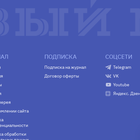
АЛ
ПОДПИСКА
СОЦСЕТИ
я
Подписка на журнал
Telegram
ия
Договор оферты
VK
ы
Youtube
я
Яндекс. Дзе
лерея
млении сайта
ка
енциальности
а обработки
льных данных