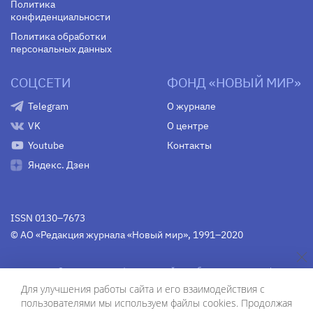
Политика
конфиденциальности
Политика обработки
персональных данных
СОЦСЕТИ
ФОНД «НОВЫЙ МИР»
Telegram
О журнале
VK
О центре
Youtube
Контакты
Яндекс. Дзен
ISSN 0130–7673
© АО «Редакция журнала «Новый мир», 1991–2020
Свидетельство Федеральной службы по надзору в сфере
связи, информационных технологий и массовых
Для улучшения работы сайта и его взаимодействия с
коммуникаций
средства массовой информации
пользователями мы используем файлы cookies. Продолжая
(Роскомнадзор)
ПИ № Фс 77-75754 от 13 июня 2019 г.