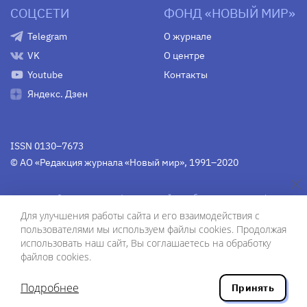
СОЦСЕТИ
ФОНД «НОВЫЙ МИР»
Telegram
О журнале
VK
О центре
Youtube
Контакты
Яндекс. Дзен
ISSN 0130–7673
© АО «Редакция журнала «Новый мир», 1991–2020
Свидетельство Федеральной службы по надзору в сфере
связи, информационных технологий и массовых
Для улучшения работы сайта и его взаимодействия с
коммуникаций
средства массовой информации
пользователями мы используем файлы cookies. Продолжая
(Роскомнадзор)
ПИ № Фс 77-75754 от 13 июня 2019 г.
использовать наш сайт, Вы соглашаетесь на обработку
файлов cookies.
Дизайн — Рустам Габбасов.
Шрифты — Zhivago Display и IBM Plex Sans.
Подробнее
Принять
Разработка сайта — ООО «Инфодизайн»
, 2020.