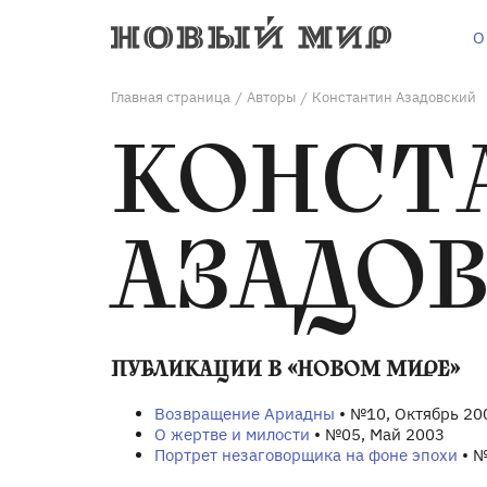
О
Главная страница
Авторы
Константин Азадовский
/
/
КОНСТ
АЗАДО
ПУБЛИКАЦИИ В «НОВОМ МИРЕ»
Возвращение Ариадны
• №10, Октябрь 20
О жертве и милости
• №05, Май 2003
Портрет незаговорщика на фоне эпохи
• №