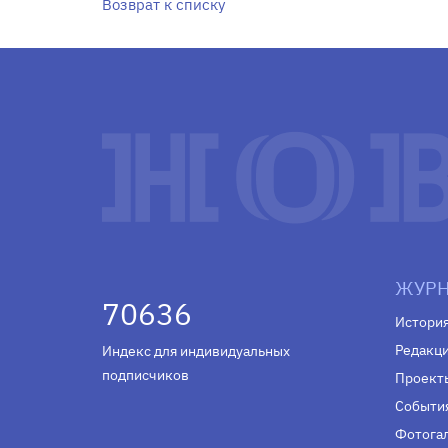
Возврат к списку
ЖУРН
70636
Истори
Редакц
Индекс для индивидуальных
подписчиков
Проект
Событи
Фотога