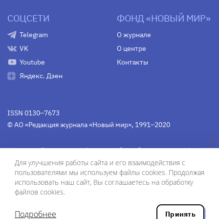
СОЦСЕТИ
ФОНД «НОВЫЙ МИР»
Telegram
О журнале
VK
О центре
Youtube
Контакты
Яндекс. Дзен
ISSN 0130–7673
© АО «Редакция журнала «Новый мир», 1991–2020
Свидетельство Федеральной службы по надзору в сфере
связи, информационных технологий и массовых
Для улучшения работы сайта и его взаимодействия с
коммуникаций
средства массовой информации
пользователями мы используем файлы cookies. Продолжая
(Роскомнадзор)
ПИ № Фс 77-75754 от 13 июня 2019 г.
использовать наш сайт, Вы соглашаетесь на обработку
файлов cookies.
Дизайн — Рустам Габбасов.
Шрифты — Zhivago Display и IBM Plex Sans.
Подробнее
Принять
Разработка сайта — ООО «Инфодизайн»
, 2020.