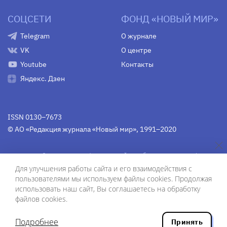
СОЦСЕТИ
ФОНД «НОВЫЙ МИР»
Telegram
О журнале
VK
О центре
Youtube
Контакты
Яндекс. Дзен
ISSN 0130–7673
© АО «Редакция журнала «Новый мир», 1991–2020
Свидетельство Федеральной службы по надзору в сфере
связи, информационных технологий и массовых
Для улучшения работы сайта и его взаимодействия с
коммуникаций
средства массовой информации
пользователями мы используем файлы cookies. Продолжая
(Роскомнадзор)
ПИ № Фс 77-75754 от 13 июня 2019 г.
использовать наш сайт, Вы соглашаетесь на обработку
файлов cookies.
Дизайн — Рустам Габбасов.
Шрифты — Zhivago Display и IBM Plex Sans.
Подробнее
Принять
Разработка сайта — ООО «Инфодизайн»
, 2020.